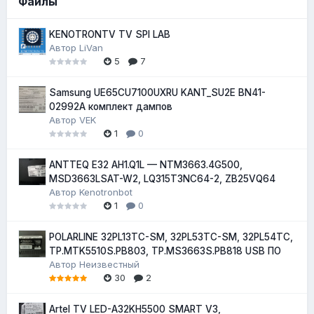
Файлы
KENOTRONTV TV SPI LAB
Автор
LiVan
5
7
Samsung UE65CU7100UXRU KANT_SU2E BN41-
02992A комплект дампов
Автор
VEK
1
0
ANTTEQ E32 AH1.Q1L — NTM3663.4G500,
MSD3663LSAT-W2, LQ315T3NC64-2, ZB25VQ64
Автор
Kenotronbot
1
0
POLARLINE 32PL13TC-SM, 32PL53TC-SM, 32PL54TC,
TP.MTK5510S.PB803, TP.MS3663S.PB818 USB ПО
Автор
Неизвестный
30
2
Artel TV LED-A32KH5500 SMART V3,