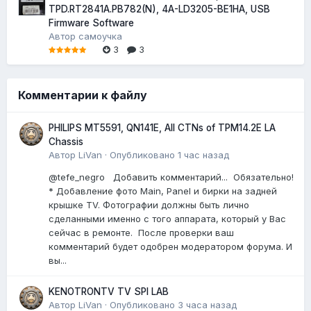
TPD.RT2841A.PB782(N), 4A-LD3205-BE1HA, USB
Firmware Software
Автор
самоучка
3
3
Комментарии к файлу
PHILIPS MT5591, QN141E, All CTNs of TPM14.2E LA
Chassis
Автор
LiVan
·
Опубликовано
1 час назад
@tefe_negro Добавить комментарий... Обязательно!
* Добавление фото Main, Panel и бирки на задней
крышке TV. Фотографии должны быть лично
сделанными именно с того аппарата, который у Вас
сейчас в ремонте. После проверки ваш
комментарий будет одобрен модератором форума. И
вы...
KENOTRONTV TV SPI LAB
Автор
LiVan
·
Опубликовано
3 часа назад