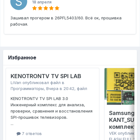
18 апреля
Зашивал прогером в 26PFL5403/60. Всё ок, прошивка
рабочая.
Избранное
KENOTRONTV TV SPI LAB
LiVan
опубликовал файл в
Программаторы
,
Вчера в 20:42
, файл
KENOTRONTV TV SPI LAB 3.0
Инженерный комплекс для анализа,
проверки, сравнения и восстановления
Samsung 
SPI-прошивок телевизоров.
KANT_SU2E
...
комплект 
VEK
опубликов
7 ответов
FLASH FULL SE