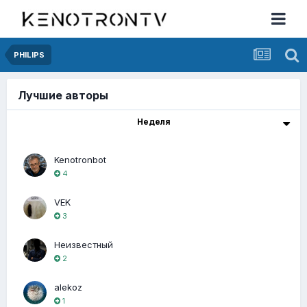
PHILIPS
Лучшие авторы
Неделя
Kenotronbot
4
VEK
3
Неизвестный
2
alekoz
1