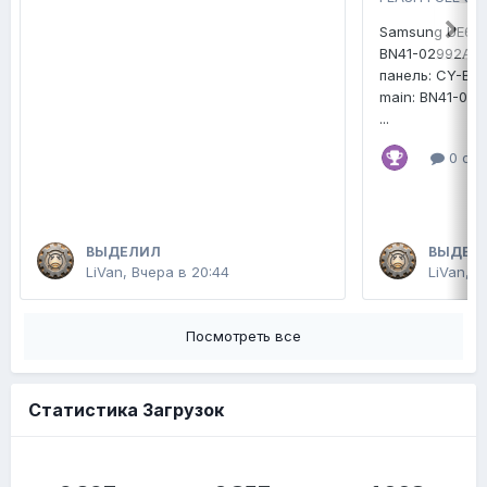
Samsung UE65
BN41-02992A
панель: CY-B
main: BN41-02
...
0 отв
ВЫДЕЛИЛ
ВЫДЕЛ
LiVan
,
Вчера в 20:44
LiVan
,
В
Посмотреть все
Статистика Загрузок