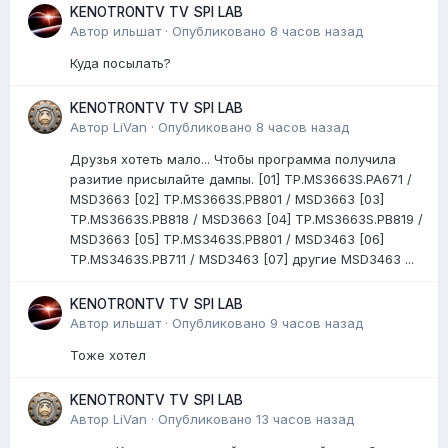
KENOTRONTV TV SPI LAB
Автор
ильшат
·
Опубликовано
8 часов назад
Куда посылать?
KENOTRONTV TV SPI LAB
Автор
LiVan
·
Опубликовано
8 часов назад
Друзья хотеть мало... Чтобы программа получила
разитие присылайте дампы. [01] TP.MS3663S.PA671 /
MSD3663 [02] TP.MS3663S.PB801 / MSD3663 [03]
TP.MS3663S.PB818 / MSD3663 [04] TP.MS3663S.PB819 /
MSD3663 [05] TP.MS3463S.PB801 / MSD3463 [06]
TP.MS3463S.PB711 / MSD3463 [07] другие MSD3463 ...
KENOTRONTV TV SPI LAB
Автор
ильшат
·
Опубликовано
9 часов назад
Тоже хотел
KENOTRONTV TV SPI LAB
Автор
LiVan
·
Опубликовано
13 часов назад