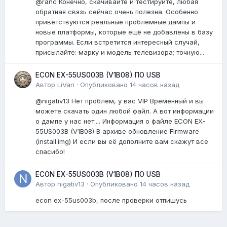
@ranc Конечно, скачивайте и тестируйте, любая
обратная связь сейчас очень полезна. Особенно
приветствуются реальные проблемные дампы и
новые платформы, которые ещё не добавлены в базу
программы. Если встретится интересный случай,
присылайте: марку и модель телевизора; точную...
ECON EX-55US003B (V1B08) ПО USB
Автор
LiVan
·
Опубликовано
14 часов назад
@nigativ13 Нет проблем, у вас VIP Временный и вы
можете скачать один любой файл. А вот информации
о дампе у нас нет.... Информация о файле ECON EX-
55US003B (V1B08) В архиве обновление Firmware
(install.img) И если вы её дополните вам скажут все
спасибо!
ECON EX-55US003B (V1B08) ПО USB
Автор
nigativ13
·
Опубликовано
14 часов назад
econ ex-55us003b, после проверки отпишусь