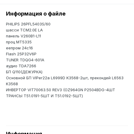
Информация о файле
PHILIPS 26PFL5403S/60
шасси TCM2.0E LA
панель V260B1-L11
проц MT5335
еепром 24c16
Flash 25P32V6P
TUNER TDQG4-601A
аудио TDA7266
БП Q110(ДЕЖУРКА)
Основной БП VIPer22a L6999D K3568-2шт, прекондей L6563
K3568
ИНВЕРТОР VIT70063.50 REV3 (OZ964GN P2504BDG-4ШТ
ТРАНСЫ T51.0191-5ШТ И T51.0192-5ШТ)
Информация