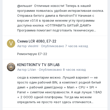
@ильшат Отличные новости! Теперь в нашей
программе появилась удобная интерактивная кнопка.
Отправка битого дампа в KenotronTV Начиная с
версии v3.1.6 в правом нижнем углу программы
доступна кнопка: «ОТПРАВИТЬ БИТЫЙ ДАМП»
Программа помогает подготовить техническую...
Схема LCR 4080, E7-22
Автор
vleolml
·
Опубликовано
7 часов назад
Ремонтирую E7-22
KENOTRONTV TV SPI LAB
Автор
LiVan
·
Опубликовано
8 часов назад
сюда в коментарии можно. Лучший вариант — не
просто один рабочий BIN, а комплект: родной битый
дамп + рабочий дамп/донор + Main + CPU + SPI +
Panel + симптом неисправности. А ещё лучше: 1 BAD
+ 2 GOOD одной платформы. Тогда мы можем
определить не просто «вот здесь отличаются...