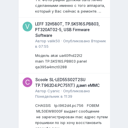
сделанными именно с того аппарата,
который у Вас сейчас в ремонте. ...
LEFF 32H580T, TP.SK516S.PB803,
PT320AT02-5, USB Firmware
Software
Автор
valik50
·
Опубликовано
Вторник
в 07:55
Модель akai ua40fhd22t2
main TP.SK516S.PB803 panel
qa395a4mct0288
Scoole SL-LED55S02T2SU
TP.T962D4.PC751(T) дамп eMMC
Автор
Cyanic
·
Опубликовано
Понедельник в 11:39
CHASSIS tp.t962d4.pc756 FOBEM
ML50EW8000F выдает сообщение
не зарегистрирован mac адрес путем
прошивки по isp хочу восстановить