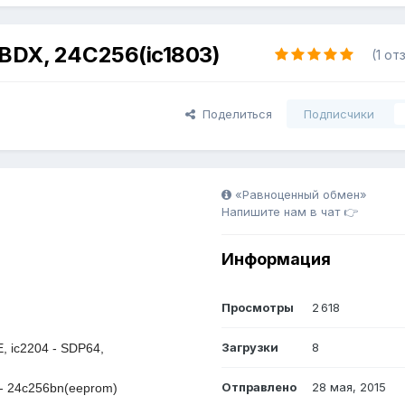
DX, 24C256(ic1803)
(1 от
Поделиться
Подписчики
«Равноценный обмен»
Напишите нам в чат 👉
Информация
Просмотры
2 618
Загрузки
8
, ic2204 - SDP64,
Отправлено
28 мая, 2015
 - 24c256bn(eeprom)