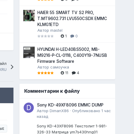
HAIER 55 SMART TV S2 PRO,
T.MT9602.731 LVU550CSDX EMMC
KLMG1ETD
Автор
mastel
1
0
HYUNDAI H-LED40BS5002, MB-
M9216-P-CL-0118, C400Y19-7NUSB
Firmware Software
айл
Автор
самоучка
XRU
11
4
Комментарии к файлу
Sony KD-49XF8096 EMMC DUMP
Автор
DimanX86
·
Опубликовано
1 час
назад
Sony KD-43XF8096 Текстолит 1-981-
ЫЕ
326-33 Матрица ym7s430hng01