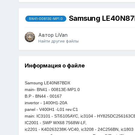
Samsung LE40N87B
BN41-00813E-MP1.0
Автор
LiVan
Найти другие файлы
Информация о файле
Samsung LE40N87BDX
main- BN41 - 00813E-MP1.0
B.P - BN44 - 00167
invertor - 1400H1-20A
panel - V400H1 -L01 rev.C1
main: IC3101 - STi5105AYC, ic3104 - HY825DC256163CE
IC2001 - SWP WX68 7568W-LF,
ic2201 - K4D263238K-VC40, ic3208 - 24C256BN, ic1803