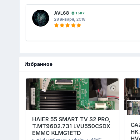
AVL68
1 587
28 января, 2018
Избранное
HAIER 55 SMART TV S2 PRO,
GA
T.MT9602.731 LVU550CSDX
HK
EMMC KLMG1ETD
HV
mastel
опубликовал файл в
eMMC,