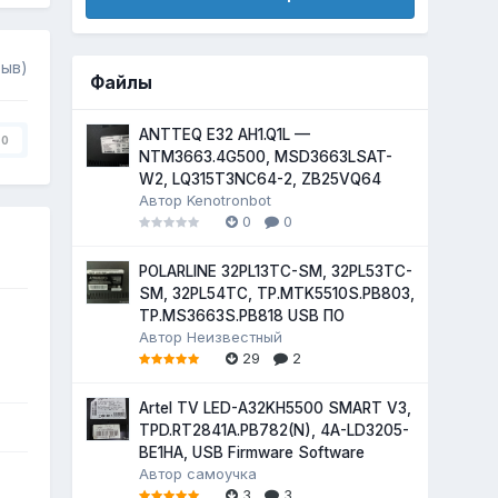
зыв)
Файлы
ANTTEQ E32 AH1.Q1L —
0
NTM3663.4G500, MSD3663LSAT-
W2, LQ315T3NC64-2, ZB25VQ64
Автор
Kenotronbot
0
0
POLARLINE 32PL13TC-SM, 32PL53TC-
SM, 32PL54TC, TP.MTK5510S.PB803,
TP.MS3663S.PB818 USB ПО
Автор
Неизвестный
29
2
Artel TV LED-A32KH5500 SMART V3,
TPD.RT2841A.PB782(N), 4A-LD3205-
BE1HA, USB Firmware Software
Автор
самоучка
3
3