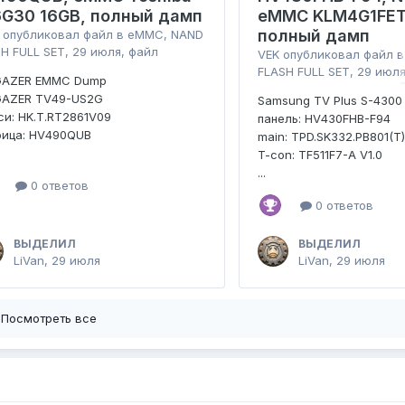
6G30 16GB, полный дамп
eMMC KLM4G1FET
полный дамп
опубликовал файл в
eMMC, NAND
H FULL SET
,
29 июля
, файл
VEK
опубликовал файл 
FLASH FULL SET
,
29 июл
GAZER EMMC Dump
GAZER TV49-US2G
Samsung TV Plus S-4300
и: HK.T.RT2861V09
панель: HV430FHB-F94
рица: HV490QUB
main: TPD.SK332.PB801(T
T-con: TF511F7-A V1.0
...
0 ответов
0 ответов
ВЫДЕЛИЛ
ВЫДЕЛИЛ
LiVan
,
29 июля
LiVan
,
29 июля
Посмотреть все