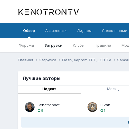
Обзор
Активность
Лидеры
Связь с нами
Форумы
Загрузки
Клубы
Правила
Мод
Главная
Загрузки
Flash, eeprom TFT, LCD TV
Sams
Лучшие авторы
Неделя
Месяц
Kenotronbot
LiVan
5
1