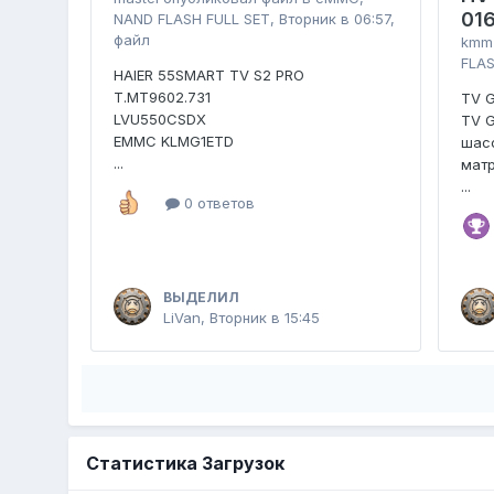
01
NAND FLASH FULL SET
,
Вторник в 06:57
,
файл
kmm
FLAS
HAIER 55SMART TV S2 PRO
T.MT9602.731
TV 
LVU550CSDX
TV 
EMMC KLMG1ETD
шасс
...
мат
...
0 ответов
ВЫДЕЛИЛ
LiVan
,
Вторник в 15:45
Статистика Загрузок