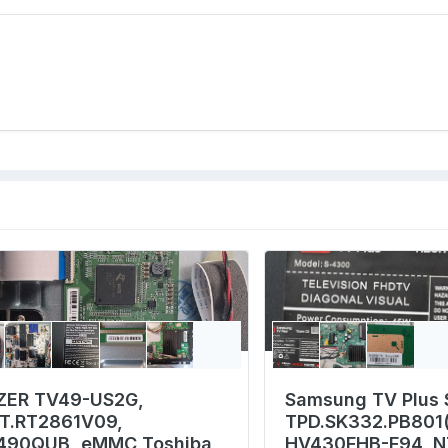
ZER TV49-US2G,
Samsung TV Plus 
.T.RT2861V09,
TPD.SK332.PB801(
490QUB, eMMC Toshiba
HV430FHB-F94, N