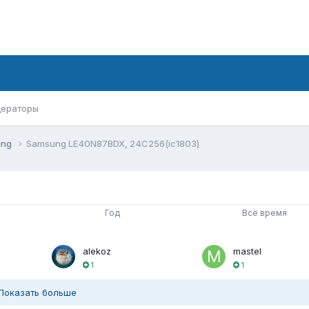
ераторы
ung
Samsung LE40N87BDX, 24C256(ic1803)
Год
Всё время
alekoz
mastel
1
1
Показать больше