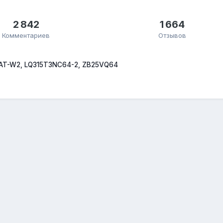
2 842
1 664
Комментариев
Отзывов
AT-W2, LQ315T3NC64-2, ZB25VQ64