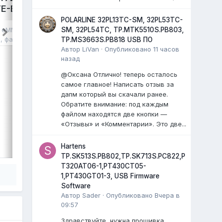
E-B041,
avdalev
опубликовал файл в
eMMC,
NAND FLASH FULL SET
,
17 июля
, файл
POLARLINE 32PL13TC-SM, 32PL53TC-
SM, 32PL54TC, TP.MTK5510S.PB803,
в
eMMC, NAND
LEFF 50U540S Яндекс ТВ.
я
, файл
TP.MS3663S.PB818 USB ПО
Main: TP.SK706S.PC822
Автор
LiVan
·
Опубликовано
11 часов
Cpu: MT9632EAATDB
назад
Panel: CC500PV5D
...
@Оксана Отлично! теперь осталось
)
самое главное! Написать отзыв за
0 ответов
дапм который вы скачали ранее.
Обратите внимание: под каждым
файлом находятся две кнопки —
«Отзывы» и «Комментарии». Это две...
ВЫДЕЛИЛ
LiVan
,
17 июля
Hartens
TP.SK513S.PB802,TP.SK713S.PC822,P
T320AT06-1,PT430CT05-
1,PT430GT01-3, USB Firmware
Software
Автор
Sader
·
Опубликовано
Вчера в
09:57
Здравствуйте, нужна прошивка