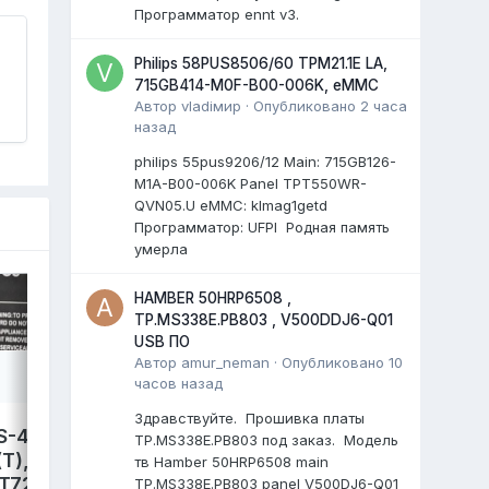
Программатор ennt v3.
Philips 58PUS8506/60 TPM21.1E LA,
715GB414-M0F-B00-006K, eMMC
Автор
vladiмир
·
Опубликовано
2 часа
назад
philips 55pus9206/12 Мain: 715GB126-
M1A-B00-006K Panel TPT550WR-
QVN05.U eMMC: klmag1getd
Программатор: UFPI Родная память
умерла
HAMBER 50HRP6508 ,
TP.MS338E.PB803 , V500DDJ6-Q01
USB ПО
Автор
amur_neman
·
Опубликовано
10
часов назад
Здравствуйте. Прошивка платы
S-4300,
LEFF 50U540S,
TP.MS338E.PB803 под заказ. Модель
T),
TP.SK706S.PC822. Damp
тв Hamber 50HRP6508 main
T72690,
eMMC.
TP.MS338E.PB803 panel V500DJ6-Q01