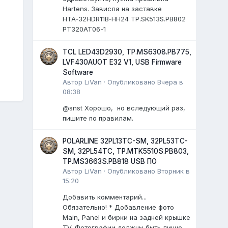
Hartens. Зависла на заставке
HTA‑32HDR11B‑HH24 TP.SK513S.PB802
PT320AT06-1
TCL LED43D2930, TP.MS6308.PB775,
LVF430AUOT E32 V1, USB Firmware
Software
Автор
LiVan
·
Опубликовано
Вчера в
08:38
@snst Хорошо, но вследующий раз,
пишите по правилам.
POLARLINE 32PL13TC-SM, 32PL53TC-
SM, 32PL54TC, TP.MTK5510S.PB803,
TP.MS3663S.PB818 USB ПО
Автор
LiVan
·
Опубликовано
Вторник в
15:20
Добавить комментарий...
Обязательно! * Добавление фото
Main, Panel и бирки на задней крышке
TV. Фотографии должны быть лично