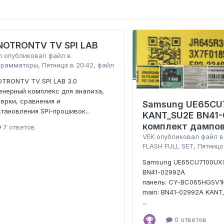
NOTRONTV TV SPI LAB
n
опубликовал файл в
грамматоры
,
Пятница в 20:42
, файл
TRONTV TV SPI LAB 3.0
нерный комплекс для анализа,
ерки, сравнения и
Samsung UE65CU
тановления SPI-прошивок...
KANT_SU2E BN41
комплект дампо
7 ответов
VEK
опубликовал файл 
FLASH FULL SET
,
Пятница
Samsung UE65CU7100UX
BN41-02992A
панель: CY-BC065HGSV1
main: BN41-02992A KANT
...
0 ответов