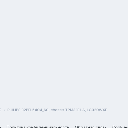
PS
PHILIPS 32PFL5404_60, chassis TPM3.1E LA, LC320WXE
Политика конфиденциальности
Обратная связь
Cookie