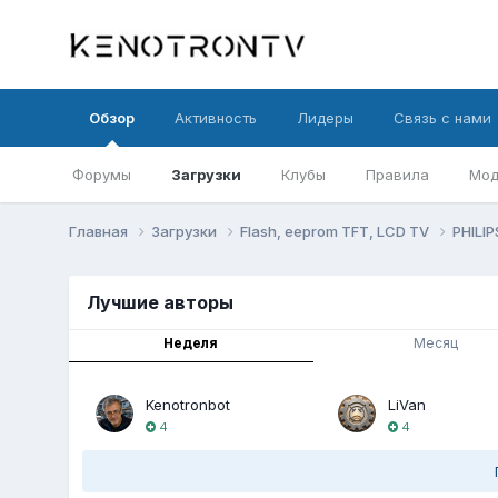
Обзор
Активность
Лидеры
Связь с нами
Форумы
Загрузки
Клубы
Правила
Мод
Главная
Загрузки
Flash, eeprom TFT, LCD TV
PHILI
Лучшие авторы
Неделя
Месяц
Kenotronbot
LiVan
4
4