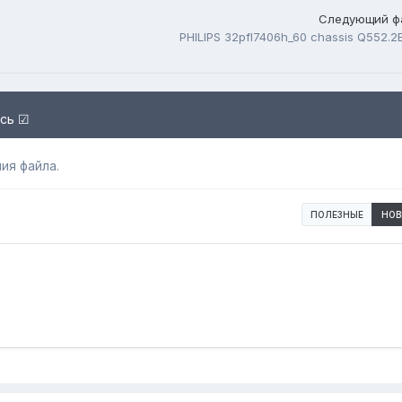
Следующий ф
PHILIPS 32pfl7406h_60 chassis Q552.2
есь ☑
ия файла.
ПОЛЕЗНЫЕ
НОВ