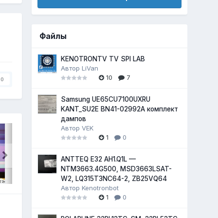
Файлы
KENOTRONTV TV SPI LAB
Автор
LiVan
10
7
0
Samsung UE65CU7100UXRU
KANT_SU2E BN41-02992A комплект
дампов
Автор
VEK
1
0
ANTTEQ E32 AH1.Q1L —
NTM3663.4G500, MSD3663LSAT-
W2, LQ315T3NC64-2, ZB25VQ64
Автор
Kenotronbot
1
0