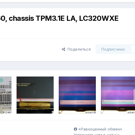
0, chassis TPM3.1E LA, LC320WXE
Поделиться
Подписчики
«Равноценный обмен»
Напишите нам в чат 👉