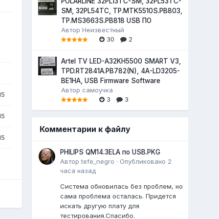
POLARLINE 32PL13TC-SM, 32PL53TC-
SM, 32PL54TC, TP.MTK5510S.PB803,
TP.MS3663S.PB818 USB ПО
Автор
Неизвестный
30
2
Artel TV LED-A32KH5500 SMART V3,
TPD.RT2841A.PB782(N), 4A-LD3205-
BE1HA, USB Firmware Software
Автор
самоучка
15
3
3
15
Комментарии к файлу
15
PHILIPS QM14.3ELA по USB.PKG
Автор
tefe_negro
·
Опубликовано
2
часа назад
Система обновилась без проблем, но
сама проблема осталась. Придется
искать другую плату для
тестирования.Спасибо.