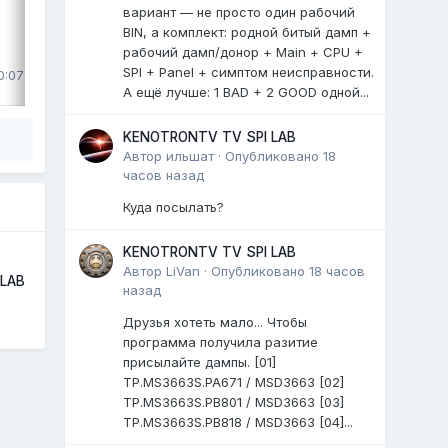
вариант — не просто один рабочий
BIN, а комплект: родной битый дамп +
рабочий дамп/донор + Main + CPU +
ВЫДЕЛИЛ
SPI + Panel + симптом неисправности.
0:07
LiVan
,
Вторник в 15:45
А ещё лучше: 1 BAD + 2 GOOD одной...
KENOTRONTV TV SPI LAB
Автор
ильшат
·
Опубликовано
18
часов назад
Куда посылать?
KENOTRONTV TV SPI LAB
Автор
LiVan
·
Опубликовано
18 часов
 LAB
назад
Друзья хотеть мало... Чтобы
программа получила разитие
присылайте дампы. [01]
TP.MS3663S.PA671 / MSD3663 [02]
TP.MS3663S.PB801 / MSD3663 [03]
TP.MS3663S.PB818 / MSD3663 [04]...