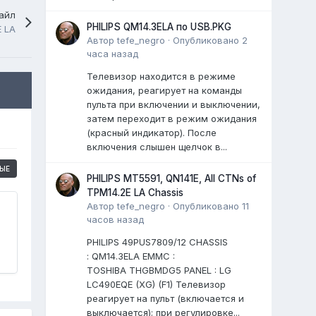
айл
PHILIPS QM14.3ELA по USB.PKG
E LA
Автор
tefe_negro
·
Опубликовано
2
часа назад
Телевизор находится в режиме
ожидания, реагирует на команды
пульта при включении и выключении,
затем переходит в режим ожидания
(красный индикатор). После
включения слышен щелчок в...
ЫЕ
PHILIPS MT5591, QN141E, All CTNs of
TPM14.2E LA Chassis
Автор
tefe_negro
·
Опубликовано
11
часов назад
PHILIPS 49PUS7809/12 CHASSIS
: QM14.3ELA EMMC :
TOSHIBA THGBMDG5 PANEL : LG
LC490EQE (XG) (F1) Телевизор
реагирует на пульт (включается и
выключается); при регулировке...