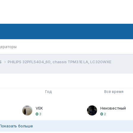
ераторы
PS
PHILIPS 32PFL5404_60, chassis TPM3.1E LA, LC320WXE
Год
Всё время
VEK
Неизвестный
3
2
Показать больше