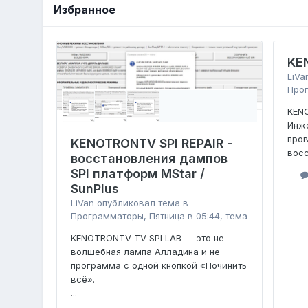
Избранное
KE
LiVa
Про
KENO
Инже
пров
KENOTRONTV SPI REPAIR -
восс
восстановления дампов
SPI платформ MStar /
SunPlus
LiVan
опубликовал тема в
Программаторы
,
Пятница в 05:44
, тема
KENOTRONTV TV SPI LAB — это не
волшебная лампа Алладина и не
программа с одной кнопкой «Починить
всё».
...