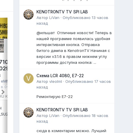
KENOTRONTV TV SPI LAB
Автор
LiVan
·
Опубликовано
13 часов
назад
@ильшат Отличные новости! Теперь в
нашей программе появилась удобная
интерактивная кнопка. Отправка
битого дампа в KenotronTV Начиная с
HAIER 55 SMART TV S2 PRO,
версии v3.1.6 в правом нижнем углу
7100UXRU
T.MT9602.731 LVU550CSDX
программы доступна кнопка: ...
-02992A
EMMC KLMG1ETD
в
mastel
опубликовал файл в
eMMC,
Схема LCR 4080, E7-22
в
eMMC, NAND
NAND FLASH FULL SET
,
Вторник в 06:57
,
Автор
vleolml
·
Опубликовано
17 часов
 в 09:52
, файл
файл
назад
RU KANT_SU2E
HAIER 55SMART TV S2 PRO
Ремонтирую E7-22
T.MT9602.731
H
LVU550CSDX
KENOTRONTV TV SPI LAB
_SU2E
EMMC KLMG1ETD
Автор
LiVan
·
Опубликовано
18 часов
...
назад
0 ответов
сюда в коментарии можно. Лучший