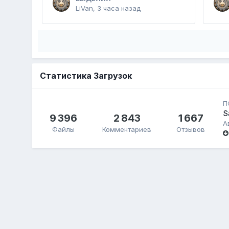
LiVan
,
3 часа назад
Статистика Загрузок
П
S
9 396
2 843
1 667
А
Файлы
Комментариев
Отзывов