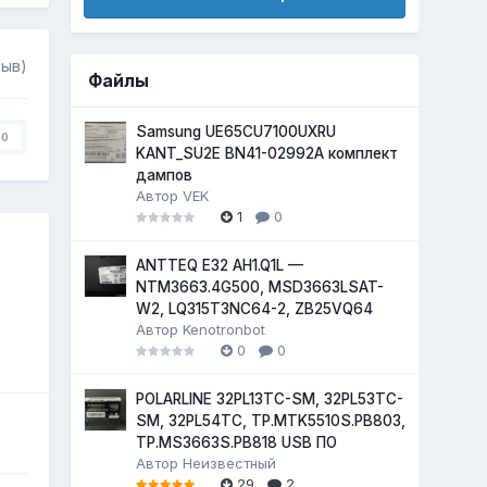
зыв)
Файлы
Samsung UE65CU7100UXRU
0
KANT_SU2E BN41-02992A комплект
дампов
Автор
VEK
1
0
ANTTEQ E32 AH1.Q1L —
NTM3663.4G500, MSD3663LSAT-
W2, LQ315T3NC64-2, ZB25VQ64
Автор
Kenotronbot
0
0
POLARLINE 32PL13TC-SM, 32PL53TC-
SM, 32PL54TC, TP.MTK5510S.PB803,
TP.MS3663S.PB818 USB ПО
Автор
Неизвестный
29
2