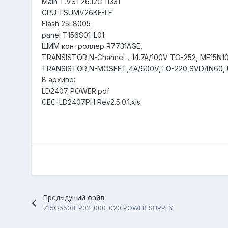
Main T.VST26.12C 11331
CPU TSUMV26KE-LF
Flash 25L8005
panel T156S01-L01
ШИМ контроллер R7731AGE,
TRANSISTOR,N-Channel，14.7A/100V TO-252, ME15N1
TRANSISTOR,N-MOSFET,4A/600V,TO-220,SVD4N60,
В архиве:
LD2407_POWER.pdf
CEC-LD2407PH Rev2.5.0.1.xls
Предыдущий файл
715G5508-P02-000-020 POWER SUPPLY