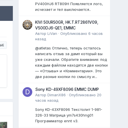
PV400HJ6 RT809H Появляется лого,
исчезает и тел выключается..
KIVI 50UR50GR, HK.T.RT2861V09,
V500DJ6-QE1, EMMC
Автор
LiVan
·
Опубликовано
6 часов
назад
ЫЕ
@atletas Отлично, теперь осталось
написать отзыв за дамп который вы
уже скачали. Обратите внимание: под
каждым файлом находятся две кнопки
— «Отзывы» и «Комментарии». Это
две разные кнопки по смыслу и...
Sony KD-49XF8096 EMMC DUMP
Автор
DimanX86
·
Опубликовано
20
часов назад
Sony KD-43XF8096 Текстолит 1-981-
326-33 Матрица ym7s430hng01
Программатор ennt v3.