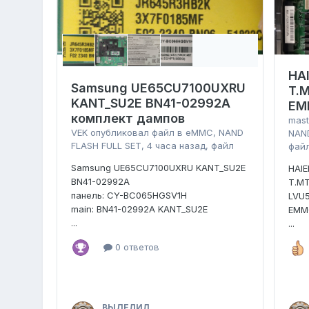
HA
Samsung UE65CU7100UXRU
T.
KANT_SU2E BN41-02992A
EM
комплект дампов
mast
VEK
опубликовал файл в
eMMC, NAND
NAND
FLASH FULL SET
,
4 часа назад
, файл
фай
Samsung UE65CU7100UXRU KANT_SU2E
HAI
BN41-02992A
T.MT
панель: CY-BC065HGSV1H
LVU
main: BN41-02992A KANT_SU2E
EMM
...
...
0 ответов
ВЫДЕЛИЛ