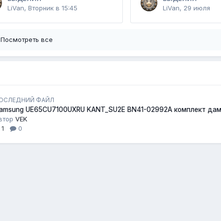
LiVan
,
Вторник в 15:45
LiVan
,
29 июля
Посмотреть все
ОСЛЕДНИЙ ФАЙЛ
amsung UE65CU7100UXRU KANT_SU2E BN41-02992A комплект да
втор
VEK
1
0