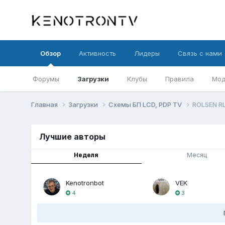
Обзор
Активность
Лидеры
Связь с нами
Форумы
Загрузки
Клубы
Правила
Мод
Главная
Загрузки
Схемы БП LCD, PDP TV
ROLSEN RL
Лучшие авторы
Неделя
Месяц
Kenotronbot
VEK
4
3