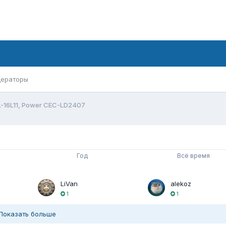
ераторы
-16L11, Power CEC-LD2407
Год
Всё время
LiVan
alekoz
1
1
Показать больше