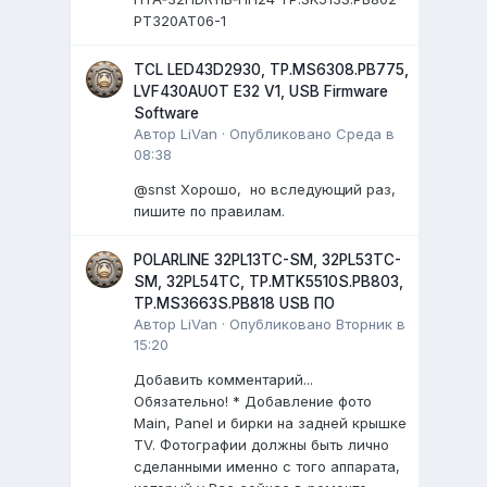
PT320AT06-1
TCL LED43D2930, TP.MS6308.PB775,
LVF430AUOT E32 V1, USB Firmware
Software
Автор
LiVan
·
Опубликовано
Среда в
08:38
@snst Хорошо, но вследующий раз,
пишите по правилам.
POLARLINE 32PL13TC-SM, 32PL53TC-
SM, 32PL54TC, TP.MTK5510S.PB803,
TP.MS3663S.PB818 USB ПО
Автор
LiVan
·
Опубликовано
Вторник в
15:20
Добавить комментарий...
Обязательно! * Добавление фото
Main, Panel и бирки на задней крышке
TV. Фотографии должны быть лично
сделанными именно с того аппарата,