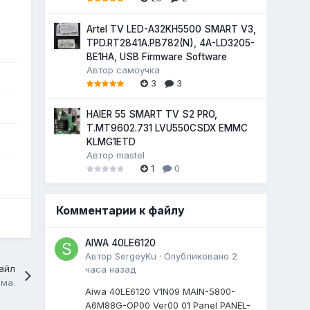
Artel TV LED-A32KH5500 SMART V3,
TPD.RT2841A.PB782(N), 4A-LD3205-
BE1HA, USB Firmware Software
Автор
самоучка
3
3
HAIER 55 SMART TV S2 PRO,
T.MT9602.731 LVU550CSDX EMMC
KLMG1ETD
Автор
mastel
1
0
Комментарии к файлу
AIWA 40LE6120
Автор
SergeyKu
·
Опубликовано
2
айл
часа назад
ма.
Aiwa 40LE6120 V1N09 MAIN-5800-
A6M88G-OP00 Ver00 01 Panel PANEL-