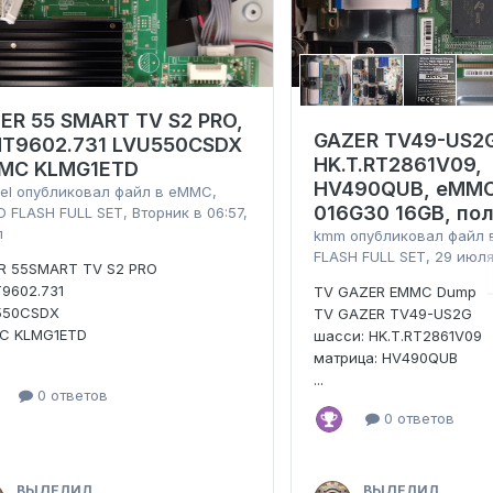
IER 55 SMART TV S2 PRO,
GAZER TV49-US2
MT9602.731 LVU550CSDX
HK.T.RT2861V09,
MC KLMG1ETD
HV490QUB, eMMC
el
опубликовал файл в
eMMC,
016G30 16GB, по
 FLASH FULL SET
,
Вторник в 06:57
,
л
kmm
опубликовал файл
FLASH FULL SET
,
29 июл
ER 55SMART TV S2 PRO
9602.731
TV GAZER EMMC Dump
550CSDX
TV GAZER TV49-US2G
C KLMG1ETD
шасси: HK.T.RT2861V09
матрица: HV490QUB
...
0 ответов
0 ответов
ВЫДЕЛИЛ
ВЫДЕЛИЛ