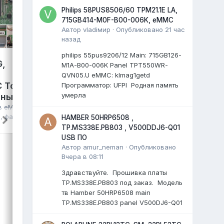
Philips 58PUS8506/60 TPM21.1E LA,
715GB414-M0F-B00-006K, eMMC
Автор
vladiмир
·
Опубликовано
21 час
назад
philips 55pus9206/12 Мain: 715GB126-
G,
Samsung TV Plus S-4300,
M1A-B00-006K Panel TPT550WR-
TPD.SK332.PB801(T),
QVN05.U eMMC: klmag1getd
 Toshiba
HV430FHB-F94, NT72690,
Программатор: UFPI Родная память
умерла
лный дамп
eMMC KLM4G1FETE-B041,
полный дамп
 в
eMMC, NAND
я
, файл
HAMBER 50HRP6508 ,
VEK
опубликовал файл в
eMMC, NAND
TP.MS338E.PB803 , V500DDJ6-Q01
FLASH FULL SET
,
29 июля
, файл
USB ПО
Samsung TV Plus S-4300
Автор
amur_neman
·
Опубликовано
панель: HV430FHB-F94
Вчера в 08:11
main: TPD.SK332.PB801(T)
Здравствуйте. Прошивка платы
T-con: TF511F7-A V1.0
TP.MS338E.PB803 под заказ. Модель
...
тв Hamber 50HRP6508 main
0 ответов
TP.MS338E.PB803 panel V500DJ6-Q01
ВЫДЕЛИЛ