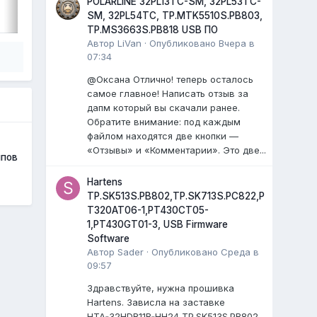
POLARLINE 32PL13TC-SM, 32PL53TC-
LiVan
,
29 июля
SM, 32PL54TC, TP.MTK5510S.PB803,
TP.MS3663S.PB818 USB ПО
Автор
LiVan
·
Опубликовано
Вчера в
07:34
@Оксана Отлично! теперь осталось
самое главное! Написать отзыв за
дапм который вы скачали ранее.
Обратите внимание: под каждым
файлом находятся две кнопки —
«Отзывы» и «Комментарии». Это две...
мпов
Hartens
TP.SK513S.PB802,TP.SK713S.PC822,P
T320AT06-1,PT430CT05-
1,PT430GT01-3, USB Firmware
Software
Автор
Sader
·
Опубликовано
Среда в
09:57
Здравствуйте, нужна прошивка
Hartens. Зависла на заставке
HTA‑32HDR11B‑HH24 TP.SK513S.PB802