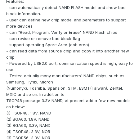
Features:
- can automatically detect NAND FLASH model and show bad
block information.
- user can define new chip model and parameters to support
more devices
- can "Read, Program, Verify or Erase" NAND Flash chips
- can revise or remove bad block flag
- support operating Spare Area (oob area)
- can read data from source chip and copy it into another new
chip
- Powered by USB2.0 port, communication speed is high, easy to
use
- Tested actually many manufacturers' NAND chips, such as
Samsung, Hynix, Micron
(Numonyx), Toshiba, Spansion, STM, ESMT(Taiwan), Zentel,
MXIC and so on. In addition to
TSOP48 package 3.3V NAND, at present add a few new models
as below:
(1) TSOP48, 1.8V, NAND
(2) BGA63, 1.8V, NAND
(3) BGA63, 3.3V, NAND
(4) TSOP48, 3.3V, NOR
(3) TSOP56, 3.3V, NOR