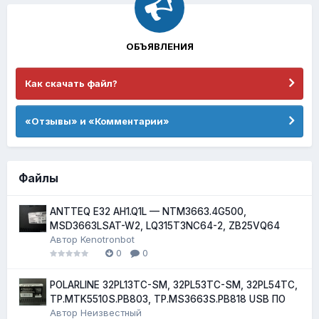
ОБЪЯВЛЕНИЯ
Как скачать файл?
«Отзывы» и «Комментарии»
Файлы
ANTTEQ E32 AH1.Q1L — NTM3663.4G500,
MSD3663LSAT-W2, LQ315T3NC64-2, ZB25VQ64
Автор
Kenotronbot
0
0
POLARLINE 32PL13TC-SM, 32PL53TC-SM, 32PL54TC,
TP.MTK5510S.PB803, TP.MS3663S.PB818 USB ПО
Автор
Неизвестный