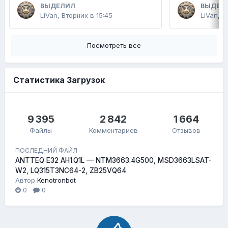
ВЫДЕЛИЛ
ВЫДЕЛ
LiVan
,
Вторник в 15:45
LiVan
,
2
Посмотреть все
Статистика Загрузок
9 395
2 842
1 664
Файлы
Комментариев
Отзывов
ПОСЛЕДНИЙ ФАЙЛ
ANTTEQ E32 AH1.Q1L — NTM3663.4G500, MSD3663LSAT-
W2, LQ315T3NC64-2, ZB25VQ64
Автор
Kenotronbot
0
0