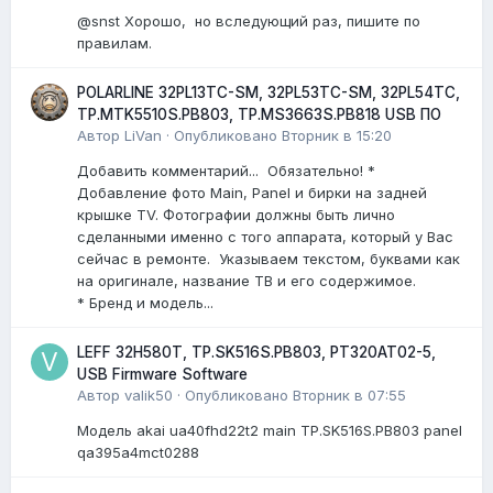
@snst Хорошо, но вследующий раз, пишите по
правилам.
POLARLINE 32PL13TC-SM, 32PL53TC-SM, 32PL54TC,
TP.MTK5510S.PB803, TP.MS3663S.PB818 USB ПО
Автор
LiVan
·
Опубликовано
Вторник в 15:20
Добавить комментарий... Обязательно! *
Добавление фото Main, Panel и бирки на задней
крышке TV. Фотографии должны быть лично
сделанными именно с того аппарата, который у Вас
сейчас в ремонте. Указываем текстом, буквами как
на оригинале, название ТВ и его содержимое.
* Бренд и модель...
LEFF 32H580T, TP.SK516S.PB803, PT320AT02-5,
USB Firmware Software
Автор
valik50
·
Опубликовано
Вторник в 07:55
Модель akai ua40fhd22t2 main TP.SK516S.PB803 panel
qa395a4mct0288