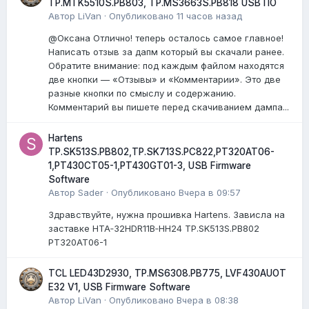
TP.MTK5510S.PB803, TP.MS3663S.PB818 USB ПО
Автор
LiVan
·
Опубликовано
11 часов назад
@Оксана Отлично! теперь осталось самое главное!
Написать отзыв за дапм который вы скачали ранее.
Обратите внимание: под каждым файлом находятся
две кнопки — «Отзывы» и «Комментарии». Это две
разные кнопки по смыслу и содержанию.
Комментарий вы пишете перед скачиванием дампа...
Hartens
TP.SK513S.PB802,TP.SK713S.PC822,PT320AT06-
1,PT430CT05-1,PT430GT01-3, USB Firmware
Software
Автор
Sader
·
Опубликовано
Вчера в 09:57
Здравствуйте, нужна прошивка Hartens. Зависла на
заставке HTA‑32HDR11B‑HH24 TP.SK513S.PB802
PT320AT06-1
TCL LED43D2930, TP.MS6308.PB775, LVF430AUOT
E32 V1, USB Firmware Software
Автор
LiVan
·
Опубликовано
Вчера в 08:38