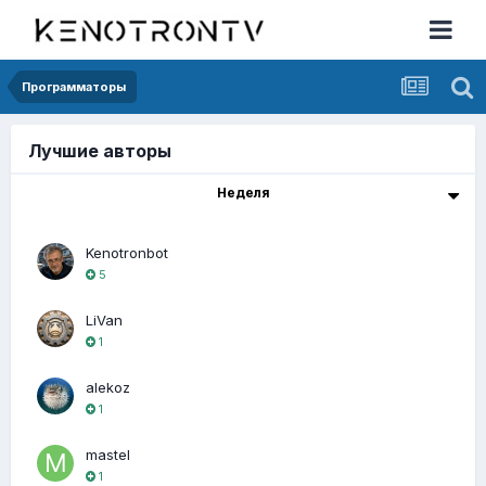
Программаторы
Лучшие авторы
Неделя
Kenotronbot
5
LiVan
1
alekoz
1
mastel
1