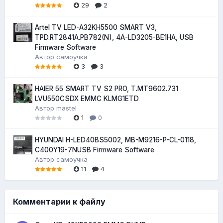
29
2
Artel TV LED-A32KH5500 SMART V3,
TPD.RT2841A.PB782(N), 4A-LD3205-BE1HA, USB
Firmware Software
Автор
самоучка
3
3
HAIER 55 SMART TV S2 PRO, T.MT9602.731
LVU550CSDX EMMC KLMG1ETD
Автор
mastel
1
0
HYUNDAI H-LED40BS5002, MB-M9216-P-CL-0118,
C400Y19-7NUSB Firmware Software
Автор
самоучка
11
4
Комментарии к файлу