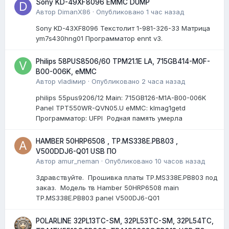
Sony KD-49XF8096 EMMC DUMP
Автор
DimanX86
·
Опубликовано
1 час назад
Sony KD-43XF8096 Текстолит 1-981-326-33 Матрица
ym7s430hng01 Программатор ennt v3.
Philips 58PUS8506/60 TPM21.1E LA, 715GB414-M0F-
B00-006K, eMMC
Автор
vladiмир
·
Опубликовано
2 часа назад
philips 55pus9206/12 Мain: 715GB126-M1A-B00-006K
Panel TPT550WR-QVN05.U eMMC: klmag1getd
Программатор: UFPI Родная память умерла
HAMBER 50HRP6508 , TP.MS338E.PB803 ,
V500DDJ6-Q01 USB ПО
Автор
amur_neman
·
Опубликовано
10 часов назад
Здравствуйте. Прошивка платы TP.MS338E.PB803 под
заказ. Модель тв Hamber 50HRP6508 main
TP.MS338E.PB803 panel V500DJ6-Q01
POLARLINE 32PL13TC-SM, 32PL53TC-SM, 32PL54TC,