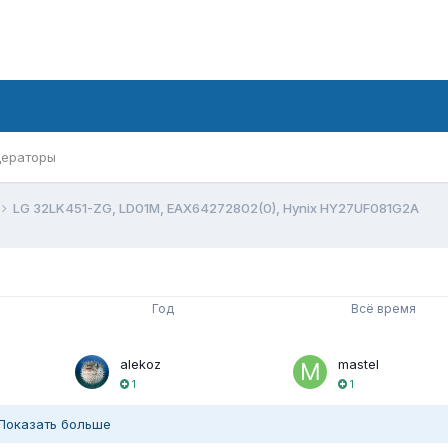
ераторы
LG 32LK451-ZG, LD01M, EAX64272802(0), Hynix HY27UF081G2A
Год
Всё время
alekoz
mastel
1
1
Показать больше