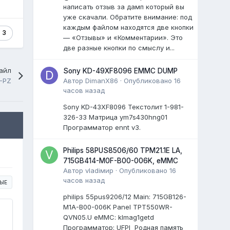
написать отзыв за дамп который вы
уже скачали. Обратите внимание: под
каждым файлом находятся две кнопки
3
— «Отзывы» и «Комментарии». Это
две разные кнопки по смыслу и...
айл
Sony KD-49XF8096 EMMC DUMP
-PZ
Автор
DimanX86
·
Опубликовано
16
часов назад
Sony KD-43XF8096 Текстолит 1-981-
326-33 Матрица ym7s430hng01
Программатор ennt v3.
Philips 58PUS8506/60 TPM21.1E LA,
715GB414-M0F-B00-006K, eMMC
Автор
vladiмир
·
Опубликовано
16
часов назад
ЫЕ
philips 55pus9206/12 Мain: 715GB126-
M1A-B00-006K Panel TPT550WR-
QVN05.U eMMC: klmag1getd
Программатор: UFPI Родная память