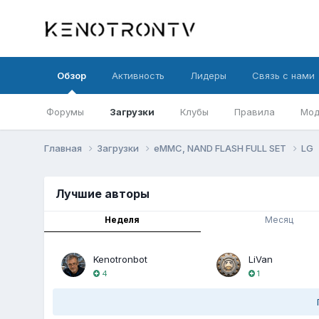
Обзор
Активность
Лидеры
Связь с нами
Форумы
Загрузки
Клубы
Правила
Мод
Главная
Загрузки
eMMC, NAND FLASH FULL SET
LG
Лучшие авторы
Неделя
Месяц
Kenotronbot
LiVan
4
1