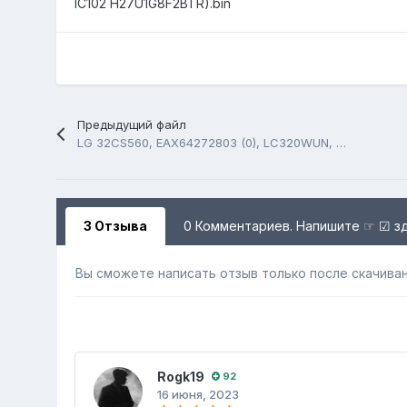
IC102 H27U1G8F2BTR).bin
Предыдущий файл
LG 32CS560, EAX64272803 (0), LC320WUN, H27U1G8F2BTR-BC
3 Отзыва
0 Комментариев. Напишите ☞ ☑ з
Вы сможете написать отзыв только после скачиван
Rogk19
92
16 июня, 2023