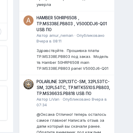
умерла
HAMBER 50HRP6508 ,
TP.MS338E.PB803 , V500DDJ6-Q01
USB ПО
Автор
amur_neman
·
Опубликовано
Вчера в 08:11
Здравствуйте. Прошивка платы
TP.MS338E.PB803 под заказ. Модель
тв Hamber 50HRP6508 main
TP.MS338E.PB803 panel V500DJ6-Q01
POLARLINE 32PL13TC-SM, 32PL53TC-
SM, 32PL54TC, TP.MTK5510S.PB803,
TP.MS3663S.PB818 USB ПО
Автор
LiVan
·
Опубликовано
Вчера в
07:34
@Оксана Отлично! теперь осталось
самое главное! Написать отзыв за
дапм который вы скачали ранее.
Обратите внимание: под каждым