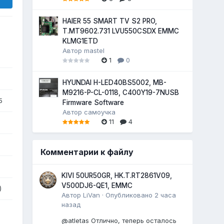
HAIER 55 SMART TV S2 PRO,
T.MT9602.731 LVU550CSDX EMMC
KLMG1ETD
Автор
mastel
1
0
HYUNDAI H-LED40BS5002, MB-
M9216-P-CL-0118, C400Y19-7NUSB
5
Firmware Software
Автор
самоучка
11
4
Комментарии к файлу
KIVI 50UR50GR, HK.T.RT2861V09,
V500DJ6-QE1, EMMC
)
Автор
LiVan
·
Опубликовано
2 часа
назад
@atletas Отлично, теперь осталось