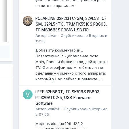
0 ответов
пишите по правилам.
POLARLINE 32PL13TC-SM, 32PL53TC-
SM, 32PL54TC, TP.MTK5510S.PB803,
ВЫДЕЛИЛ
TP.MS3663S.PB818 USB ПО
LiVan
,
17 июля
Автор
LiVan
·
Опубликовано
Вторник в
15:20
Добавить комментарий...
Обязательно! * Добавление фото
Main, Panel и бирки на задней крышке
TV. Фотографии должны быть лично
сделанными именно с того аппарата,
который у Вас сейчас в ремонте. ...
LEFF 32H580T, TP.SK516S.PB803,
PT320AT02-5, USB Firmware
Software
Автор
valik50
·
Опубликовано
Вторник
в 07:55
Модель akai ua40fhd22t2