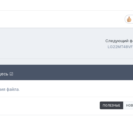
Следующий ф
LG22MT48VF
десь ☑
ия файла.
ПОЛЕЗНЫЕ
НОВ