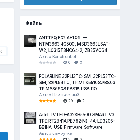
Файлы
ANTTEQ E32 AH1.Q1L —
NTM3663.4G500, MSD3663LSAT-
W2, LQ315T3NC64-2, ZB25VQ64
0
Автор
Kenotronbot
0
0
POLARLINE 32PL13TC-SM, 32PL53TC-
SM, 32PL54TC, TP.MTK5510S.PB803,
TP.MS3663S.PB818 USB ПО
Автор
Неизвестный
29
2
Artel TV LED-A32KH5500 SMART V3,
TPD.RT2841A.PB782(N), 4A-LD3205-
BE1HA, USB Firmware Software
Автор
самоучка
3
3