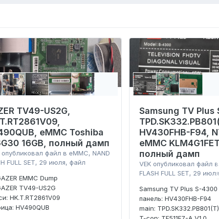
ZER TV49-US2G,
Samsung TV Plus 
.T.RT2861V09,
TPD.SK332.PB801(
490QUB, eMMC Toshiba
HV430FHB-F94, N
6G30 16GB, полный дамп
eMMC KLM4G1FET
полный дамп
опубликовал файл в
eMMC, NAND
H FULL SET
,
29 июля
, файл
VEK
опубликовал файл 
FLASH FULL SET
,
29 июл
GAZER EMMC Dump
GAZER TV49-US2G
Samsung TV Plus S-4300
и: HK.T.RT2861V09
панель: HV430FHB-F94
рица: HV490QUB
main: TPD.SK332.PB801(T
T-con: TF511F7-A V1.0