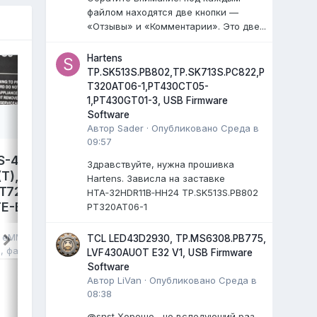
файлом находятся две кнопки —
«Отзывы» и «Комментарии». Это две...
Hartens
TP.SK513S.PB802,TP.SK713S.PC822,P
T320AT06-1,PT430CT05-
1,PT430GT01-3, USB Firmware
Software
Автор
Sader
·
Опубликовано
Среда в
09:57
S-4300,
LEFF 50U540S,
Здравствуйте, нужна прошивка
T),
TP.SK706S.PC822. Damp
Hartens. Зависла на заставке
T72690,
eMMC.
HTA‑32HDR11B‑HH24 TP.SK513S.PB802
E-B041,
avdalev
опубликовал файл в
eMMC,
PT320AT06-1
NAND FLASH FULL SET
,
17 июля
, файл
в
eMMC, NAND
TCL LED43D2930, TP.MS6308.PB775,
LEFF 50U540S Яндекс ТВ.
я
, файл
LVF430AUOT E32 V1, USB Firmware
Main: TP.SK706S.PC822
Software
Cpu: MT9632EAATDB
Автор
LiVan
·
Опубликовано
Среда в
Panel: CC500PV5D
08:38
...
)
@snst Хорошо, но вследующий раз,