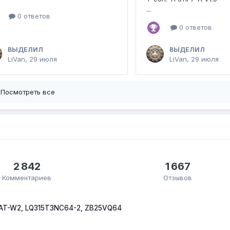
...
0 ответов
0 ответов
ВЫДЕЛИЛ
ВЫДЕЛИЛ
LiVan
,
29 июля
LiVan
,
29 июля
Посмотреть все
2 842
1 667
Комментариев
Отзывов
AT-W2, LQ315T3NC64-2, ZB25VQ64