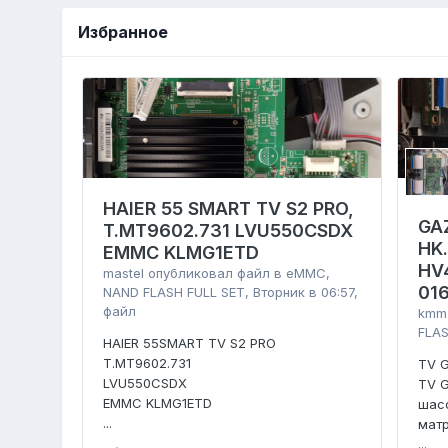
Избранное
HAIER 55 SMART TV S2 PRO,
GA
T.MT9602.731 LVU550CSDX
HK
EMMC KLMG1ETD
HV
mastel
опубликовал файл в
eMMC,
01
NAND FLASH FULL SET
,
Вторник в 06:57
,
файл
kmm
FLAS
HAIER 55SMART TV S2 PRO
T.MT9602.731
TV 
LVU550CSDX
TV 
EMMC KLMG1ETD
шасс
...
мат
...