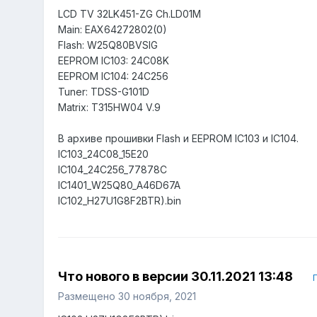
LCD TV 32LK451-ZG Ch.LD01M
Main: EAX64272802(0)
Flash: W25Q80BVSIG
EEPROM IC103: 24C08K
EEPROM IC104: 24C256
Tuner: TDSS-G101D
Matrix: T315HW04 V.9
В архиве прошивки Flash и EEPROM IC103 и IC104.
IC103_24C08_15E20
IC104_24C256_77878C
IC1401_W25Q80_A46D67A
IC102_H27U1G8F2BTR).bin
Что нового в версии
30.11.2021 13:48
Размещено
30 ноября, 2021