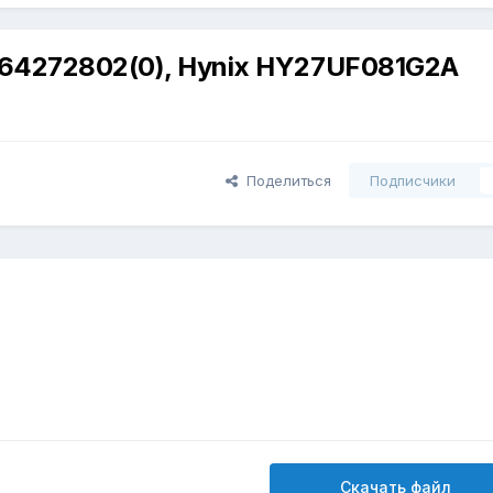
X64272802(0), Hynix HY27UF081G2A
Поделиться
Подписчики
Скачать файл