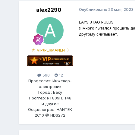
alex2290
Опубликовано
23 мая, 2023
EAYS JTAG PULUS
Я много пытался прошить да
другому считывает.
☆ VIP(PERMANENT)
590
12
Профессия: Инженер-
электроник
Город : Баку
Проггер: RT809H. T48
и другие
Осциллограф: HANTEK
2C10 @ HDS272