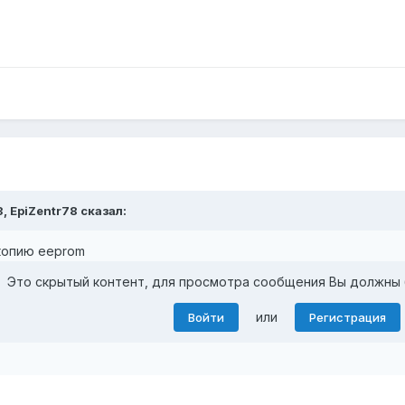
3,
EpiZentr78
сказал:
копию eeprom
Это скрытый контент, для просмотра сообщения Вы должны 
или
Войти
Регистрация