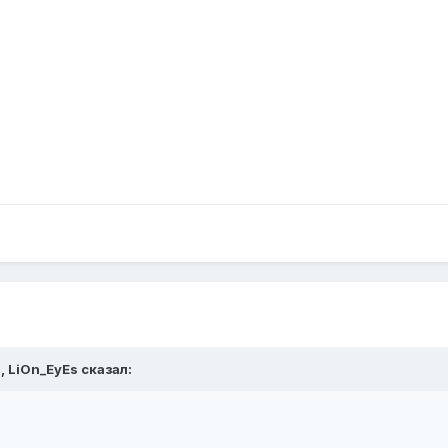
8,
LiOn_EyEs
сказал: