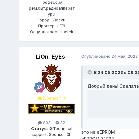
Профессия:
рем.быт.радиоаппарат
уры
Город : Лиски
Проггер: UFPI
Осциллограф: Hantek
LiOn_EyEs
Опубликовано
24 мая, 2023
В 24.05.2023 в 09:3
Добрый день! Сделал 
VIP(Sponsor) ☆
803
32
Статус:
🛠Technical
это не eEPROM
support, Sponsor ($)
eEPROM 24C32