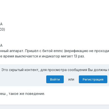
HA
03)
HA
ный аппарат. Пришёл с битой emmc (верификацию не проходит 
е время выключается и индикатор мигает 13 раз.
Это скрытый контент, для просмотра сообщения Вы должны 
или
Войти
Регистрация
еш , такое же поведение.