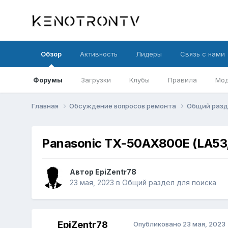
Обзор
Активность
Лидеры
Связь с нами
Форумы
Загрузки
Клубы
Правила
Мод
Главная
Обсуждение вопросов ремонта
Общий разд
Panasonic TX-50AX800E (LA53
Автор
EpiZentr78
23 мая, 2023
в
Общий раздел для поиска
EpiZentr78
Опубликовано
23 мая, 2023