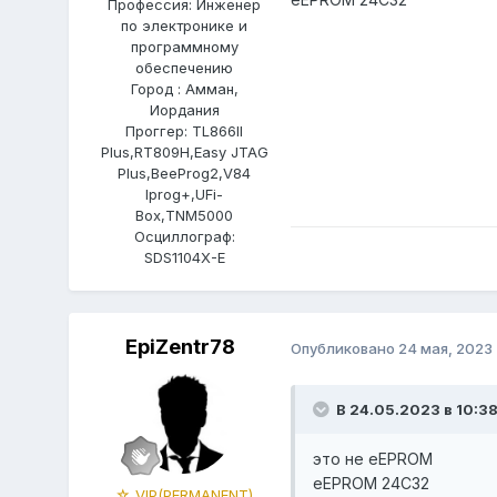
Профессия: Инженер
по электронике и
программному
обеспечению
Город : Амман,
Иордания
Проггер: TL866II
Plus,RT809H,Easy JTAG
Plus,BeeProg2,V84
Iprog+,UFi-
Box,TNM5000
Осциллограф:
SDS1104X-E
EpiZentr78
Опубликовано
24 мая, 2023
В 24.05.2023 в 10:3
это не eEPROM
eEPROM 24C32
☆ VIP(PERMANENT)