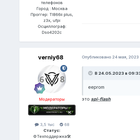
телефонов
Город : Москва
Проггер: Tl866ii plus,
z3x, ufpi
Осциллограф:
Dso4202c
verniy68
Опубликовано
24 мая, 2023
В 24.05.2023 в 09:3
eeprom
это
spi-flash
Модераторы
3,5 тыс
68
Статус:
⚙️Техподдержка🛠