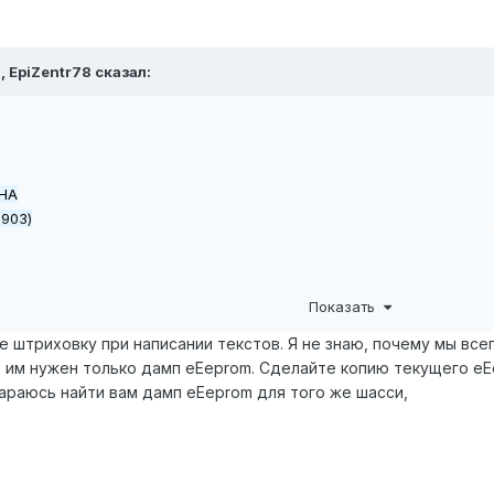
0,
EpiZentr78
сказал:
.HA
903)
.HA
Показать
нный аппарат...
е штриховку при написании текстов. Я не знаю, почему мы все
, им нужен только дамп eEeprom. Сделайте копию текущего eE
араюсь найти вам дамп eEeprom для того же шасси,