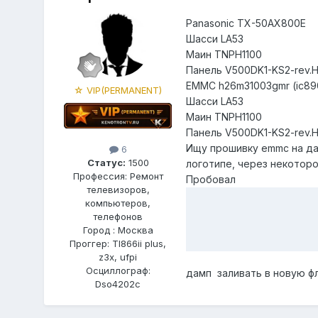
Panasonic TX-50AX800E
Шасси LA53
Маин TNPH1100
Панель V500DK1-KS2-rev.
ЕММС h26m31003gmr (ic89
☆ VIP(PERMANENT)
Шасси LA53
Маин TNPH1100
Панель V500DK1-KS2-rev.
Ищу прошивку emmc на дан
6
Статус:
1500
логотипе, через некоторо
Профессия: Ремонт
Пробовал
телевизоров,
компьютеров,
телефонов
Город : Москва
Проггер: Tl866ii plus,
z3x, ufpi
Осциллограф:
дамп заливать в новую фл
Dso4202c