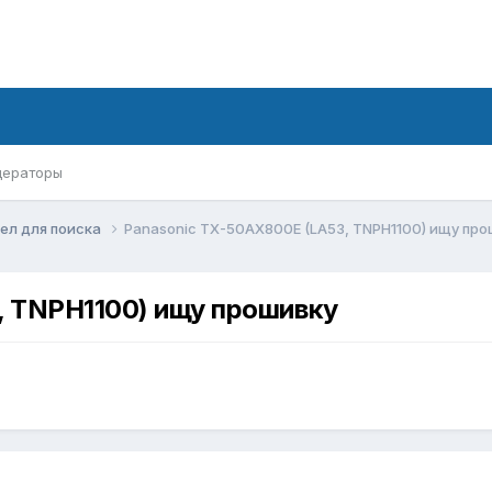
ераторы
ел для поиска
Panasonic TX-50AX800E (LA53, TNPH1100) ищу про
, TNPH1100) ищу прошивку