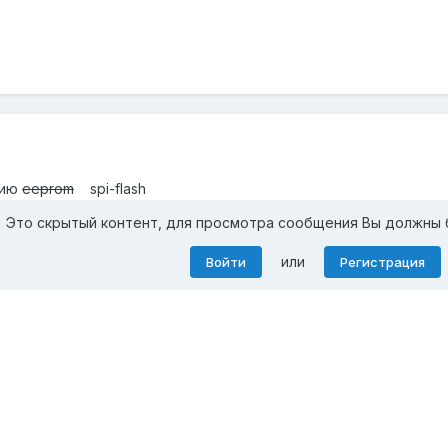
пию
eeprom
spi-flash
Это скрытый контент, для просмотра сообщения Вы должны 
или
Войти
Регистрация