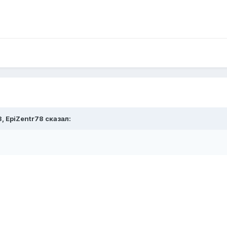
3,
EpiZentr78
сказал: