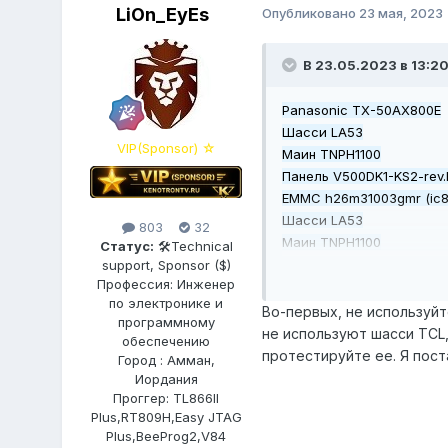
LiOn_EyEs
Опубликовано
23 мая, 2023
В 23.05.2023 в 13:2
Panasonic TX-50AX800E
Шасси LA53
VIP(Sponsor) ☆
Маин TNPH1100
Панель V500DK1-KS2-rev
ЕММС h26m31003gmr (ic8
Шасси LA53
803
32
Маин TNPH1100
Статус:
🛠Technical
Панель V500DK1-KS2-rev
support, Sponsor ($)
Профессия: Инженер
Ищу прошивку emmc на да
по электронике и
Во-первых, не используйт
программному
не используют шасси TCL
обеспечению
протестируйте ее. Я пост
Город : Амман,
Иордания
Проггер: TL866II
Plus,RT809H,Easy JTAG
Plus,BeeProg2,V84