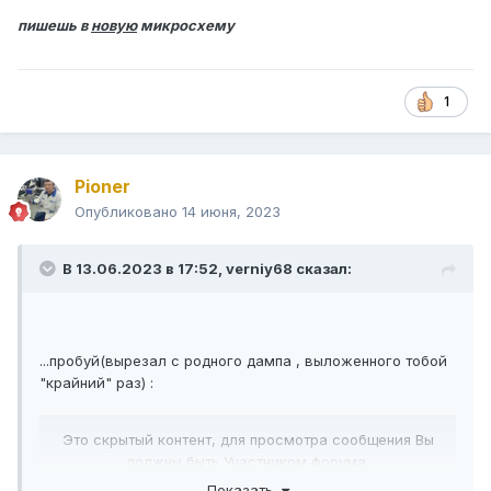
пишешь в
новую
микросхему
1
Pioner
Опубликовано
14 июня, 2023
В 13.06.2023 в 17:52,
verniy68
сказал:
...пробуй(вырезал с родного дампа , выложенного тобой
"крайний" раз)
:
Это скрытый контент, для просмотра сообщения Вы
должны быть Участником форума.
Показать