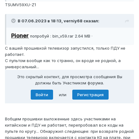
TSUMV59XU-Z1
В 07.06.2023 в 18:13,
verniy68
сказал:
Pioner
попробуй
:
bin_v59.rar 2.64 MB ·
С вашей прошивкой телевизор запустился, только ПДУ не
работает.
С пультом вообще как то странно, он вроде не родной, а
универсальный...
Это скрытый контент, для просмотра сообщения Вы
должны быть Участником форума.
Войти
или
Регистрация
Вобщем прошивки выложенные здесь участниками на
китайском и ПДУ не работает, перепробовал все коды на
пульте по кругу... Обнаружил следеющее: при возврате родной
прошивки телевизор включается с контакта К0 на плате, при