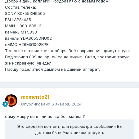
Добрый день коллеги! Поздравляю с новым годом!
Состав телека:
SONY KD-55XH9505
PSU APS-435
MAIN 1-003-688-11
камень MT5833
панель YDAS055DNU02
eMMC H26M51002KPR
Телек не включается вообще. Всё напряжения присутствуют.
Подключил 809 по isp, он её не видит . Снял, поставил такую
же исправную, увидел.
Прошу поделиться дампом на данный аппарат.
momento21
Опубликовано
6 января, 2024
саму микру цепляли по isp без майна ?
Это скрытый контент, для просмотра сообщения Вы
должны быть Участником форума.