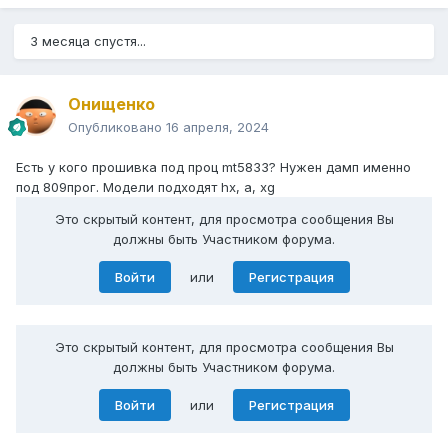
3 месяца спустя...
в KD-85XH9505 я думаю у них тока разные диагонали
Онищенко
Опубликовано
16 апреля, 2024
Есть у кого прошивка под проц mt5833? Нужен дамп именно
под 809прог. Модели подходят hx, a, xg
Это скрытый контент, для просмотра сообщения Вы
должны быть Участником форума.
Войти
или
Регистрация
Это скрытый контент, для просмотра сообщения Вы
должны быть Участником форума.
Войти
или
Регистрация