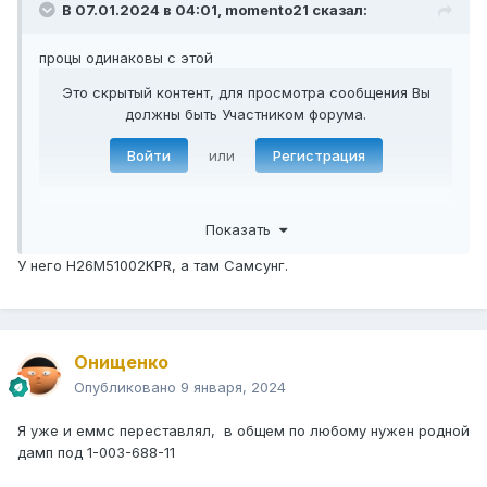
В 07.01.2024 в 04:01,
momento21
сказал:
процы одинаковы с этой
Это скрытый контент, для просмотра сообщения Вы
должны быть Участником форума.
Войти
или
Регистрация
,как вариант влить в новую микру если будут
Показать
достижения можно и по юсб обнову накатить
хотя не знаю как с сони ,это хоть попробовать а не
У него H26M51002KPR, а там Самсунг.
ждать когда вам дамп дадут если дадут
тут
ставили дамп от другова майн,
тут
разбив user на
разделы для сведения
Онищенко
судя по отзывам тут лили дамп от
Опубликовано
9 января, 2024
Это скрытый контент, для просмотра сообщения Вы
должны быть Участником форума.
Я уже и еммс переставлял, в общем по любому нужен родной
дамп под 1-003-688-11
Войти
или
Регистрация