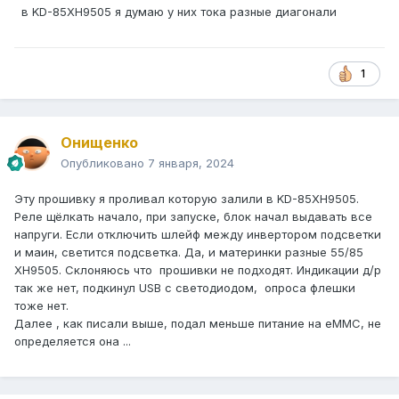
в KD-85XH9505 я думаю у них тока разные диагонали
1
Онищенко
Опубликовано
7 января, 2024
Эту прошивку я проливал которую залили в KD-85XH9505.
Реле щёлкать начало, при запуске, блок начал выдавать все
напруги. Если отключить шлейф между инвертором подсветки
и маин, светится подсветка. Да, и материнки разные 55/85
XH9505. Склоняюсь что прошивки не подходят. Индикации д/р
так же нет, подкинул USB с светодиодом, опроса флешки
тоже нет.
Далее , как писали выше, подал меньше питание на еММС, не
определяется она ...