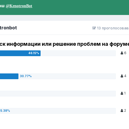
аш
@KenotronBot
tronbot
13 проголосова
оиск информации или решение проблем на форум
6
4
1
2