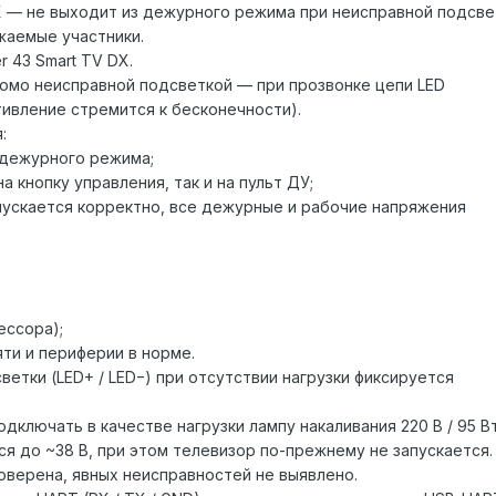
DX — не выходит из дежурного режима при неисправной подсве
жаемые участники.
r 43 Smart TV DX.
домо неисправной подсветкой — при прозвонке цепи LED
ивление стремится к бесконечности).
:
 дежурного режима;
а кнопку управления, так и на пульт ДУ;
апускается корректно, все дежурные и рабочие напряжения
ессора);
ти и периферии в норме.
етки (LED+ / LED−) при отсутствии нагрузки фиксируется
дключать в качестве нагрузки лампу накаливания 220 В / 95 В
я до ~38 В, при этом телевизор по-прежнему не запускается.
оверена, явных неисправностей не выявлено.