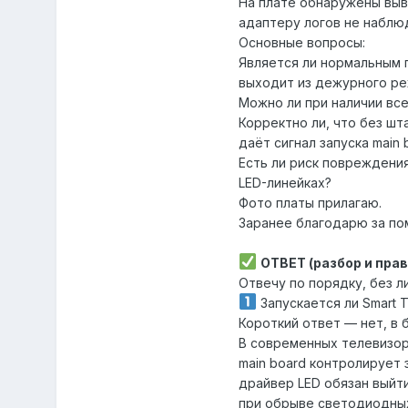
На плате обнаружены выв
адаптеру логов не наблю
Основные вопросы:
Является ли нормальным 
выходит из дежурного ре
Можно ли при наличии все
Корректно ли, что без шт
даёт сигнал запуска main 
Есть ли риск повреждения
LED-линейках?
Фото платы прилагаю.
Заранее благодарю за по
ОТВЕТ (разбор и пра
Отвечу по порядку, без л
Запускается ли Smart 
Короткий ответ — нет, в 
В современных телевизора
main board контролирует 
драйвер LED обязан выйт
при обрыве светодиодных