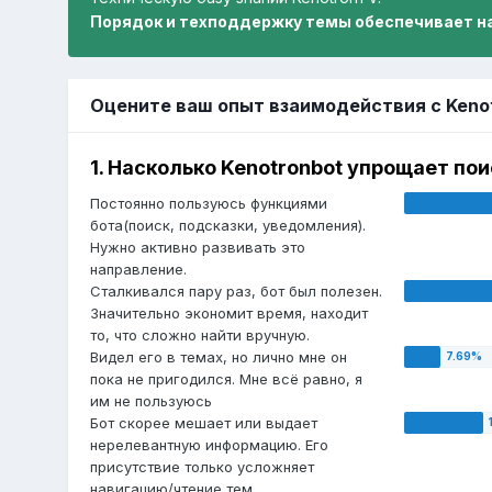
Порядок и техподдержку темы обеспечивает н
Оцените ваш опыт взаимодействия с Keno
1. Насколько Kenotronbot упрощает п
Постоянно пользуюсь функциями
бота(поиск, подсказки, уведомления).
Нужно активно развивать это
направление.
Сталкивался пару раз, бот был полезен.
Значительно экономит время, находит
то, что сложно найти вручную.
Видел его в темах, но лично мне он
пока не пригодился. Мне всё равно, я
им не пользуюсь
Бот скорее мешает или выдает
нерелевантную информацию. Его
присутствие только усложняет
навигацию/чтение тем.