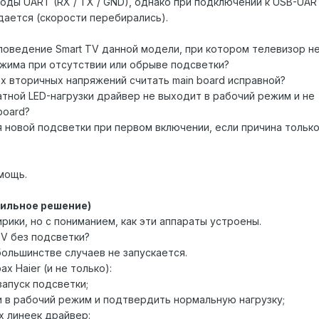
оды UART (RX / TX / GND), однако при подключении к USB-UAR
дается (скорости перебирались).
поведение Smart TV данной модели, при котором телевизор н
жима при отсутствии или обрыве подсветки?
х вторичных напряжений считать main board исправной?
атной LED-нагрузки драйвер не выходит в рабочий режим и не
board?
 новой подсветки при первом включении, если причина только
мощь.
вильное решение)
ирики, но с пониманием, как эти аппараты устроены.
TV без подсветки?
большинстве случаев не запускается.
х Haier (и не только):
запуск подсветки;
и в рабочий режим и подтвердить нормальную нагрузку;
 линеек драйвер: