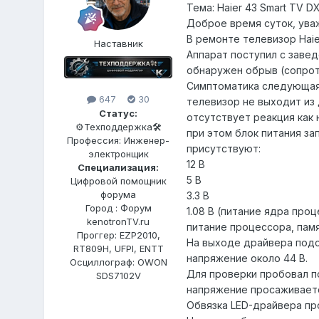
Тема: Haier 43 Smart TV 
Доброе время суток, ува
В ремонте телевизор Haie
Наставник
Аппарат поступил с заве
обнаружен обрыв (сопрот
Симптоматика следующая
647
30
телевизор не выходит из
Статус:
отсутствует реакция как н
⚙️Техподдержка🛠
при этом блок питания з
Профессия: Инженер-
присутствуют:
электронщик
12 В
Специализация:
5 В
Цифровой помощник
форума
3.3 В
Город : Форум
1.08 В (питание ядра проц
kenotronTV.ru
питание процессора, памя
Проггер: EZP2010,
На выходе драйвера подсв
RT809H, UFPI, ENTT
напряжение около 44 В.
Осциллограф: OWON
Для проверки пробовал по
SDS7102V
напряжение просаживаетс
Обвязка LED-драйвера пр