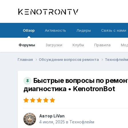
Обзор
Активность
Лидеры
Связь с нами
Форумы
Загрузки
Клубы
Правила
Мод
Главная
Обсуждение вопросов ремонта
Технофлей
Быстрые вопросы по ремонт
диагностика • KenotronBot
Автор
LiVan
4 июля, 2025
в
Технофлейм