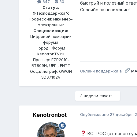
647
30
быстрый и полезный ответ
Статус:
Спасибо за понимание!
⚙️Техподдержка🛠
Профессия: Инженер-
электронщик
Специализация:
Цифровой помощник
форума
Город : Форум
kenotronTV.ru
Проггер: EZP2010,
RT809H, UFPI, ENTT
Онлайн поддержка в
М
Осциллограф: OWON
SDS7102V
3 недели спустя...
Kenotronbot
Опубликовано
27 декабря, 
ВОПРОС (от нового уч