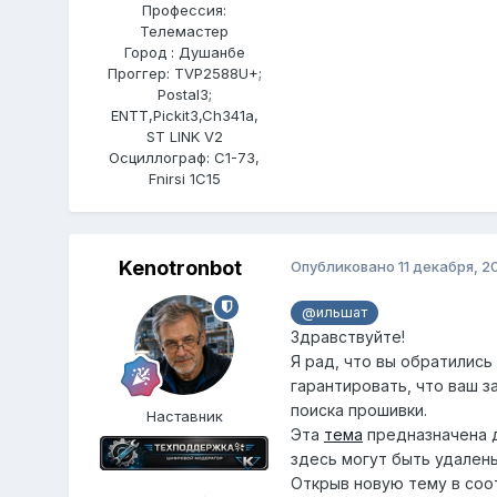
Профессия:
Телемастер
Город : Душанбе
Проггер: TVP2588U+;
Postal3;
ENTT,Pickit3,Ch341a,
ST LINK V2
Осциллограф: C1-73,
Fnirsi 1C15
Kenotronbot
Опубликовано
11 декабря, 2
@ильшат
Здравствуйте!
Я рад, что вы обратились
гарантировать, что ваш з
поиска прошивки.
Наставник
Эта
тема
предназначена д
здесь могут быть удален
Открыв новую тему в соо