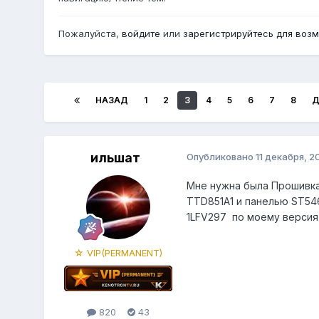
Пожалуйста,
войдите
или
зарегистрируйтесь
для возм
НАЗАД
1
2
3
4
5
6
7
8
Д
ильшат
Опубликовано
11 декабря, 2
Мне нужна была Прошивка 
TTD851A1 и панелью ST546
1LFV297 по моему версия 
☆ VIP(PERMANENT)
820
43