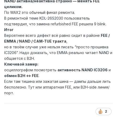
NAND активна/неактивна странно — менять FEE
целиком.
По WAX2 это обычный финал ремонта.
В ремонтной теме KDL-26S2030 пользователь
подтвердил, что замена refurbished FEE решила 9 blink.
Итог
Вероятнее всего дефект всё равно сидит в районе
FEE /
EMMA / NAND / CAM-TUE тракта
,
но в твоём случае уже нельзя писать “просто прошивка
IC3206”. Надо доказать, что EMMA реально читает NAND и
общается с B2H.
Ключевой замер:
осциллографом посмотреть
активность NAND IC3206
и
обмен B2H ↔ FEE
.
Если там тишина или зажатая шина — дампы дальше лить
бесполезно. Тут или аппаратная FEE, или B2H-side линия/
порт.
2