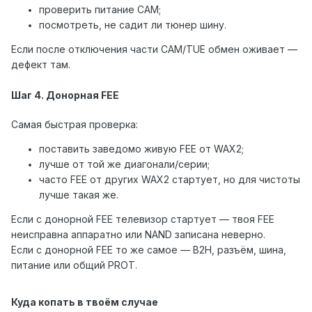
проверить питание CAM;
посмотреть, не садит ли тюнер шину.
Если после отключения части CAM/TUE обмен оживает —
дефект там.
Шаг 4. Донорная FEE
Самая быстрая проверка:
поставить заведомо живую FEE от WAX2;
лучше от той же диагонали/серии;
часто FEE от других WAX2 стартует, но для чистоты
лучше такая же.
Если с донорной FEE телевизор стартует — твоя FEE
неисправна аппаратно или NAND записана неверно.
Если с донорной FEE то же самое — B2H, разъём, шина,
питание или общий PROT.
Куда копать в твоём случае