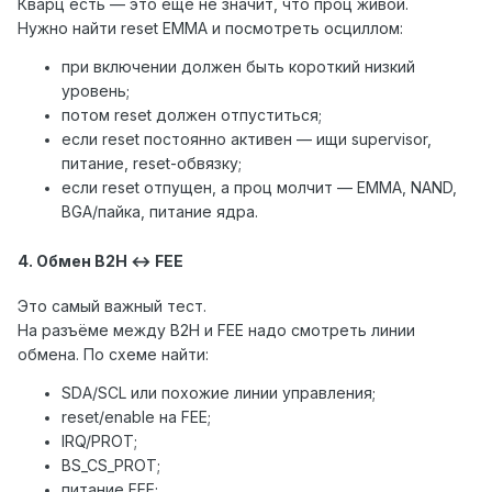
Кварц есть — это ещё не значит, что проц живой.
Нужно найти reset EMMA и посмотреть осциллом:
при включении должен быть короткий низкий
уровень;
потом reset должен отпуститься;
если reset постоянно активен — ищи supervisor,
питание, reset-обвязку;
если reset отпущен, а проц молчит — EMMA, NAND,
BGA/пайка, питание ядра.
4. Обмен B2H ↔ FEE
Это самый важный тест.
На разъёме между B2H и FEE надо смотреть линии
обмена. По схеме найти:
SDA/SCL или похожие линии управления;
reset/enable на FEE;
IRQ/PROT;
BS_CS_PROT;
питание FEE;