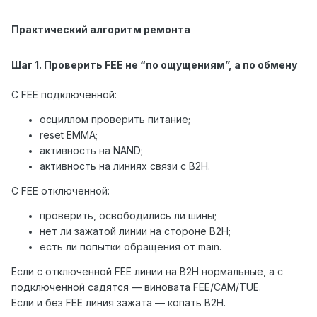
Практический алгоритм ремонта
Шаг 1. Проверить FEE не “по ощущениям”, а по обмену
С FEE подключенной:
осциллом проверить питание;
reset EMMA;
активность на NAND;
активность на линиях связи с B2H.
С FEE отключенной:
проверить, освободились ли шины;
нет ли зажатой линии на стороне B2H;
есть ли попытки обращения от main.
Если с отключенной FEE линии на B2H нормальные, а с
подключенной садятся — виновата FEE/CAM/TUE.
Если и без FEE линия зажата — копать B2H.