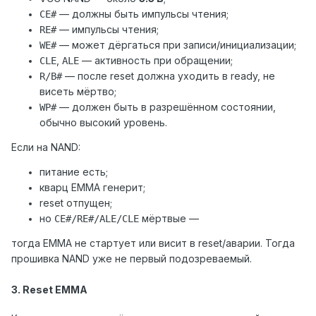
— должны быть импульсы чтения;
CE#
— импульсы чтения;
RE#
— может дёргаться при записи/инициализации;
WE#
,
— активность при обращении;
CLE
ALE
— после reset должна уходить в ready, не
R/B#
висеть мёртво;
— должен быть в разрешённом состоянии,
WP#
обычно высокий уровень.
Если на NAND:
питание есть;
кварц EMMA генерит;
reset отпущен;
но
мёртвые —
CE#/RE#/ALE/CLE
тогда EMMA не стартует или висит в reset/аварии. Тогда
прошивка NAND уже не первый подозреваемый.
3. Reset EMMA