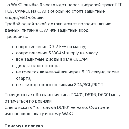
На WAX2 ошибка 9 часто идёт через цифровой тракт: FEE,
TUE, CAM/CI. На CAM slot обычно стоят защитные
диоды/ESD-сборки.
Пробой одной такой детали может посадить линию
данных, питание CAM или защитный вход.
Проверить:
сопротивление 3.3 V FEE на массу;
сопротивление 5 V/CAM supply на массу;
все защитные диоды возле CI/CAM;
диоды около тюнера;
не греется ли мелочёвка через 5–10 секунд после
старта;
нет ли короткого по линиям SDA/SCL/PROT.
Позиционные обозначения типа D3401, D6116, D6301 могут
отличаться по ревизии.
Слепо искать “тот самый D6116” не надо. Смотреть
именно свою плату и схему WAX2.
Почему нет звука