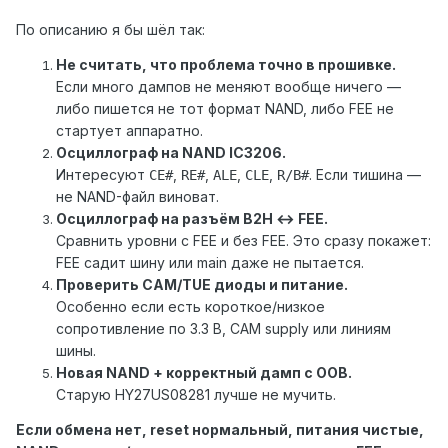
По описанию я бы шёл так:
Не считать, что проблема точно в прошивке.
Если много дампов не меняют вообще ничего —
либо пишется не тот формат NAND, либо FEE не
стартует аппаратно.
Осциллограф на NAND IC3206.
Интересуют
,
,
,
,
. Если тишина —
CE#
RE#
ALE
CLE
R/B#
не NAND-файл виноват.
Осциллограф на разъём B2H ↔ FEE.
Сравнить уровни с FEE и без FEE. Это сразу покажет:
FEE садит шину или main даже не пытается.
Проверить CAM/TUE диоды и питание.
Особенно если есть короткое/низкое
сопротивление по 3.3 В, CAM supply или линиям
шины.
Новая NAND + корректный дамп с OOB.
Старую HY27US08281 лучше не мучить.
Если обмена нет, reset нормальный, питания чистые,