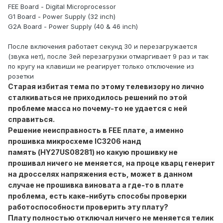
FEE Board - Digital Microprocessor
G1 Board - Power Supply (32 inch)
G2A Board - Power Supply (40 & 46 inch)
После включения работает секунд 30 и перезагружается
(звука нет), после 3ей перезагрузки отмаргивает 9 раз и так
по кругу на клавиши не реагирует только отключение из
розетки
С
тарая
избитая тема по этому телевизору но лично
сталкиваться не приходилось решений по этой
проблеме масса но почему-то не удается с ней
справиться.
Решение неисправность в FEE плате, а именно
прошивка микросхеме IC3206 нанд
память (HY27US08281) но какую прошивку не
прошивал ничего не меняется, на проце кварц генерит
на дросселях напряжения есть, может в данном
случае не прошивка виновата а где-то в плате
проблема, есть каке-нибуть способы проверки
работоспособности проверить эту плату?
Плату полностью отключал ничего не меняется телик