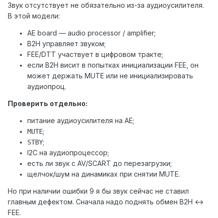
Звук отсутствует не обязательно из-за аудиоусилителя.
В этой модели:
AE board — audio processor / amplifier;
B2H управляет звуком;
FEE/DTT участвует в цифровом тракте;
если B2H висит в попытках инициализации FEE, он
может держать MUTE или не инициализировать
аудиопроц.
Проверить отдельно:
питание аудиоусилителя на AE;
;
MUTE
;
STBY
I2C на аудиопроцессор;
есть ли звук с AV/SCART до перезагрузки;
щелчок/шум на динамиках при снятии MUTE.
Но при наличии ошибки 9 я бы звук сейчас не ставил
главным дефектом. Сначала надо поднять обмен B2H ↔
FEE.