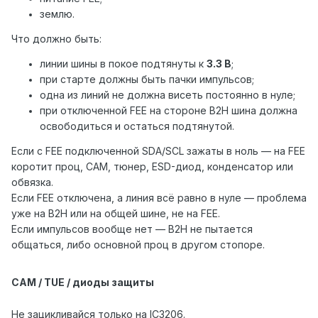
землю.
Что должно быть:
линии шины в покое подтянуты к
3.3 В
;
при старте должны быть пачки импульсов;
одна из линий не должна висеть постоянно в нуле;
при отключенной FEE на стороне B2H шина должна
освободиться и остаться подтянутой.
Если с FEE подключенной SDA/SCL зажаты в ноль — на FEE
коротит проц, CAM, тюнер, ESD-диод, конденсатор или
обвязка.
Если FEE отключена, а линия всё равно в нуле — проблема
уже на B2H или на общей шине, не на FEE.
Если импульсов вообще нет — B2H не пытается
общаться, либо основной проц в другом стопоре.
CAM / TUE / диоды защиты
Не зацикливайся только на IC3206.