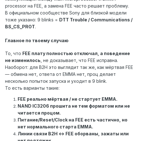
processor на FEE, а замена FEE часто решает проблему.
В официальном сообществе Sony для близкой модели
тоже указано: 9 blinks =
DTT Trouble / Communications /
BS_CS_PROT
.
Главное по твоему случаю
То, что
FEE плату полностью отключал, а поведение
не изменилось
, не доказывает, что FEE исправна.
Наоборот: для B2H это выглядит так же, как мёртвая FEE
— обмена нет, ответа от EMMA нет, проц делает
несколько попыток запуска и уходит в 9 blink.
То есть варианты такие:
FEE реально мёртвая / не стартует EMMA.
NAND IC3206 прошита не тем форматом или не
читается процом.
Питание/Reset/Clock на FEE есть частично, но
нет нормального старта EMMA.
Линии связи B2H ↔ FEE оборваны, зажаты или
нет подтяжек.