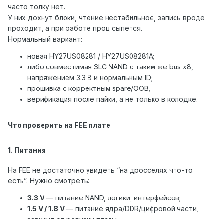
часто толку нет.
У них дохнут блоки, чтение нестабильное, запись вроде
проходит, а при работе проц сыпется.
Нормальный вариант:
новая HY27US08281 / HY27US08281A;
либо совместимая SLC NAND с таким же bus x8,
напряжением 3.3 В и нормальным ID;
прошивка с корректным spare/OOB;
верификация после пайки, а не только в колодке.
Что проверить на FEE плате
1. Питания
На FEE не достаточно увидеть “на дросселях что-то
есть”. Нужно смотреть:
3.3 V
— питание NAND, логики, интерфейсов;
1.5 V / 1.8 V
— питание ядра/DDR/цифровой части,