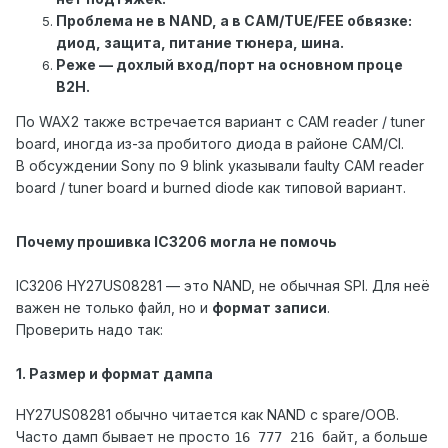
Проблема не в NAND, а в CAM/TUE/FEE обвязке:
диод, защита, питание тюнера, шина.
Реже — дохлый вход/порт на основном проце
B2H.
По WAX2 также встречается вариант с CAM reader / tuner
board, иногда из-за пробитого диода в районе CAM/CI.
В обсуждении Sony по 9 blink указывали faulty CAM reader
board / tuner board и burned diode как типовой вариант.
Почему прошивка IC3206 могла не помочь
IC3206 HY27US08281 — это NAND, не обычная SPI. Для неё
важен не только файл, но и
формат записи
.
Проверить надо так:
1. Размер и формат дампа
HY27US08281 обычно читается как NAND с spare/OOB.
Часто дамп бывает не просто
, а больше
16 777 216 байт