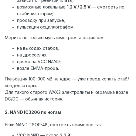
зависит от ревизии платы;
возможные локальные
1.2 V / 2.5 V
— смотреть по
стабилизаторам;
просадку при запуске;
пульсации осциллографом.
Мерить не только мультиметром, а осциллом:
на выходах стабов;
на дросселях;
прямо на VCC NAND;
возле EMMA-проца.
Пульсация 100–300 мВ на ядре — уже повод копать стаб/
конденсаторы.
Для такого старого WAX2 электролиты и керамика возле
DC/DC — обычная история.
2. NAND IC3206 по ногам
Если NAND TSOP-48, смотреть примерно так:
VCC NAND — около
3.3 В
;