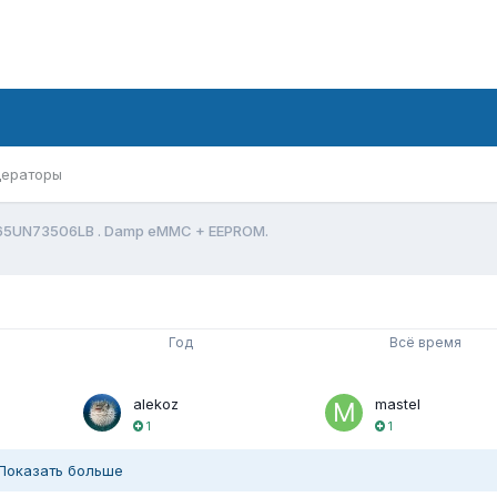
ераторы
65UN73506LB . Damp eMMC + EEPROM.
Год
Всё время
alekoz
mastel
1
1
Показать больше