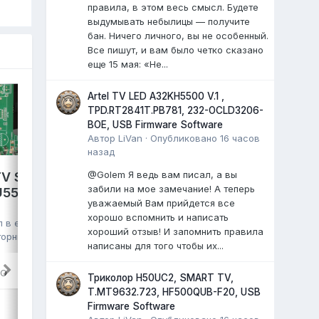
правила, в этом весь смысл. Будете
выдумывать небылицы — получите
бан. Ничего личного, вы не особенный.
Все пишут, и вам было четко сказано
еще 15 мая: «Не...
Artel TV LED A32KH5500 V.1 ,
TPD.RT2841T.PB781, 232-OCLD3206-
BOE, USB Firmware Software
Автор
LiVan
·
Опубликовано
16 часов
назад
@Golem Я ведь вам писал, а вы
V S2 PRO,
GAZER TV49-US2G,
забили на мое замечание! А теперь
VU550CSDX
уважаемый Вам прийдется все
HK.T.RT2861V09,
хорошо вспомнить и написать
HV490QUB, eMMC Toshiba
л в
eMMC,
хороший отзыв! И запомнить правила
016G30 16GB, полный дамп
торник в 06:57
,
написаны для того чтобы их...
kmm
опубликовал файл в
eMMC, NAND
FLASH FULL SET
,
29 июля
, файл
RO
Триколор H50UC2, SMART TV,
TV GAZER EMMC Dump
T.MT9632.723, HF500QUB-F20, USB
TV GAZER TV49-US2G
Firmware Software
шасси: HK.T.RT2861V09