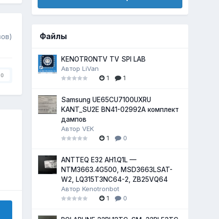
Файлы
вов)
KENOTRONTV TV SPI LAB
Автор
LiVan
0
1
1
Samsung UE65CU7100UXRU
KANT_SU2E BN41-02992A комплект
дампов
Автор
VEK
1
0
ANTTEQ E32 AH1.Q1L —
NTM3663.4G500, MSD3663LSAT-
W2, LQ315T3NC64-2, ZB25VQ64
Автор
Kenotronbot
1
0