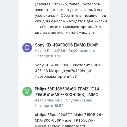
@atletas Отлично, теперь осталось
написать отзыв за дамп который вы
уже скачали. Обратите внимание: под
каждым файлом находятся две кнопки
— «Отзывы» и «Комментарии». Это
две разные кнопки по смыслу и...
Sony KD-49XF8096 EMMC DUMP
Автор
DimanX86
·
Опубликовано
Четверг в 17:33
Sony KD-43XF8096 Текстолит 1-981-
326-33 Матрица ym7s430hng01
Программатор ennt v3.
Philips 58PUS8506/60 TPM21.1E LA,
715GB414-M0F-B00-006K, eMMC
Автор
vladiмир
·
Опубликовано
Четверг в 16:54
philips 55pus9206/12 Мain: 715GB126-
M1A-B00-006K Panel TPT550WR-
QVN05.U eMMC: klmag1getd