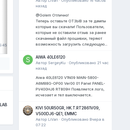
Автор
LiVan
·
Опубликовано
16 часов
матрица: HV490QUB
назад
...
@Golem Отлично!
0 ответов
Теперь оставьте ОТЗЫВ за те дампы
которые вы скачали! Пользователи,
которые не оставили отзыв за ранее
скачанный файл прошивки, теряют
ВЫДЕЛИЛ
возможность загрузить следующую...
5:45
LiVan
,
29 июля
AIWA 40LE6120
Автор
SergeyKu
·
Опубликовано
21 час
назад
Aiwa 40LE6120 V1N09 MAIN-5800-
A6M88G-OP00 Ver00 01 Panel PANEL-
PV400HJ6 RT809H Появляется лого,
исчезает и тел выключается..
 LAB
KIVI 50UR50GR, HK.T.RT2861V09,
V500DJ6-QE1, EMMC
Автор
LiVan
·
Опубликовано
Вчера в
07:22