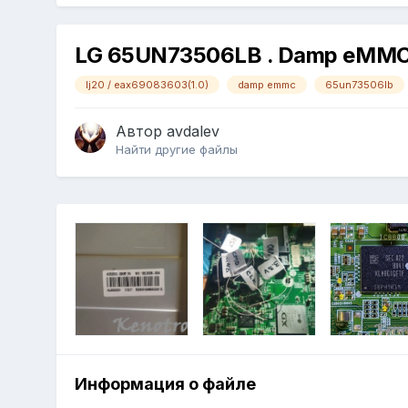
LG 65UN73506LB . Damp eMMC
lj20 / eax69083603(1.0)
damp emmc
65un73506lb
Автор
avdalev
Найти другие файлы
Информация о файле