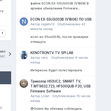
файле ECON EX-55US003B (V1B08) В
архиве обновление Firmware...
го
ECON EX-55US003B (V1B08) ПО USB
Автор
nigativ13
·
Опубликовано
42
минуты назад
1
econ ex-55us003b, после проверки
отпишусь
айл
KENOTRONTV TV SPI LAB
MMC
Автор
ranc
·
Опубликовано
6 часов
назад
Интересно будет потестировать
Триколор H50UC2, SMART TV,
T.MT9632.723, HF500QUB-F20, USB
Firmware Software
Автор
LiVan
·
Опубликовано
15 часов
назад
го
@Golem Вы обязаны соблюдать