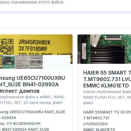
еред скачиванием этого файла.
HAIER 55 SMART T
msung UE65CU7100UXRU
T.MT9602.731 L
NT_SU2E BN41-02992A
EMMC KLMG1ETD
мплект дампов
mastel
опубликовал фай
опубликовал файл в
eMMC, NAND
NAND FLASH FULL SET
,
В
H FULL SET
,
23 часа назад
, файл
файл
sung UE65CU7100UXRU KANT_SU2E
HAIER 55SMART TV S2 P
1-02992A
T.MT9602.731
ель: CY-BC065HGSV1H
LVU550CSDX
: BN41-02992A KANT_SU2E
EMMC KLMG1ETD