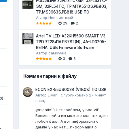
POLARLINE 32PL13TC-SM, 32PL53TC-
SM, 32PL54TC, TP.MTK5510S.PB803,
TP.MS3663S.PB818 USB ПО
Автор
Неизвестный
29
2
Artel TV LED-A32KH5500 SMART V3,
TPD.RT2841A.PB782(N), 4A-LD3205-
BE1HA, USB Firmware Software
Автор
самоучка
3
3
Комментарии к файлу
ECON EX-55US003B (V1B08) ПО USB
Автор
LiVan
·
Опубликовано
27 минут
0)
назад
@nigativ13 Нет проблем, у вас VIP
Временный и вы можете скачать один
любой файл. А вот информации о
дампе у нас нет.... Информация о
9H