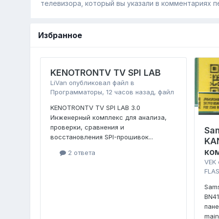
телевизора, который вы указали в комментариях п
Избранное
KENOTRONTV TV SPI LAB
LiVan
опубликовал файл в
Программаторы
,
12 часов назад
, файл
KENOTRONTV TV SPI LAB 3.0
Инженерный комплекс для анализа,
проверки, сравнения и
Sa
восстановления SPI-прошивок...
KA
ко
2 ответа
VEK
FLAS
Sam
BN4
пан
main