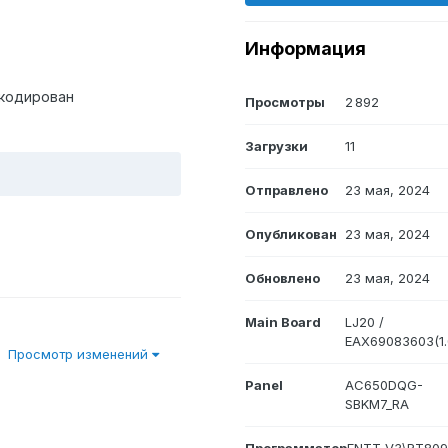
Информация
 кодирован
Просмотры
2 892
Загрузки
11
Отправлено
23 мая, 2024
Опубликован
23 мая, 2024
Обновлено
23 мая, 2024
Main Board
LJ20 /
EAX69083603(1.
Просмотр изменений
Panel
AC650DQG-
SBKM7_RA
Программатор
ENTT_V3\RT80