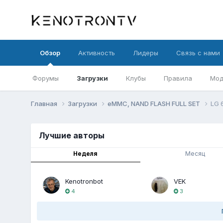
Обзор
Активность
Лидеры
Связь с нами
Форумы
Загрузки
Клубы
Правила
Мод
Главная
Загрузки
eMMC, NAND FLASH FULL SET
LG 
Лучшие авторы
Неделя
Месяц
Kenotronbot
VEK
4
3