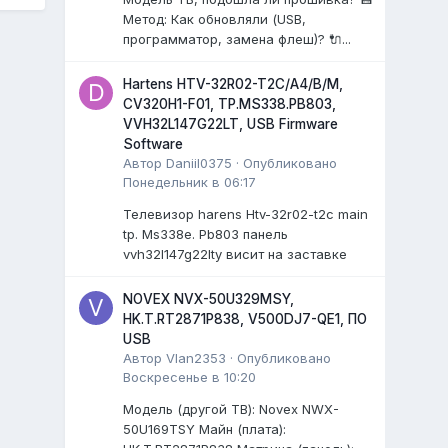
Метод: Как обновляли (USB,
программатор, замена флеш)? 🔌...
Hartens HTV-32R02-T2C/A4/B/M,
CV320H1-F01, TP.MS338.PB803,
VVH32L147G22LT, USB Firmware
Software
Автор
Daniil0375
·
Опубликовано
Понедельник в 06:17
Телевизор harens Htv-32r02-t2c main
tp. Ms338e. Pb803 панель
vvh32l147g22lty висит на заставке
NOVEX NVX-50U329MSY,
HK.T.RT2871P838, V500DJ7-QE1, ПО
USB
Автор
Vlan2353
·
Опубликовано
Воскресенье в 10:20
Модель (другой ТВ): Novex NWX-
50U169TSY Майн (плата):