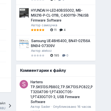
HYUNDAI H-LED40BS5002, MB-
M9216-P-CL-0118, C400Y19-7NUSB
Firmware Software
Автор
самоучка
11
4
Samsung UE48H6400, BN41-02156A
BN94-07309V
Автор
alekoz
195
0
Комментарии к файлу
Hartens
TP.SK513S.PB802,TP.SK713S.PC822,P
T320AT06-1,PT430CT05-
1,PT430GT01-3, USB Firmware
Software
айл
Автор
Sader
·
Опубликовано
16 часов
48U