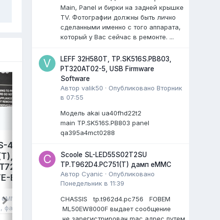
Main, Panel и бирки на задней крышке
TV. Фотографии должны быть лично
сделанными именно с того аппарата,
который у Вас сейчас в ремонте. ...
LEFF 32H580T, TP.SK516S.PB803,
PT320AT02-5, USB Firmware
Software
Автор
valik50
·
Опубликовано
Вторник
в 07:55
Модель akai ua40fhd22t2
main TP.SK516S.PB803 panel
qa395a4mct0288
S-4300,
LEFF 50U540S,
Scoole SL-LED55S02T2SU
T),
TP.SK706S.PC822. Damp
TP.T962D4.PC751(T) дамп eMMC
T72690,
eMMC.
Автор
Cyanic
·
Опубликовано
E-B041,
avdalev
опубликовал файл в
eMMC,
Понедельник в 11:39
NAND FLASH FULL SET
,
17 июля
, файл
в
eMMC, NAND
CHASSIS tp.t962d4.pc756 FOBEM
LEFF 50U540S Яндекс ТВ.
я
, файл
ML50EW8000F выдает сообщение
Main: TP.SK706S.PC822
не зарегистрирован mac адрес путем