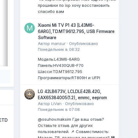
Cpu: MT9632EAATDB
прошивки по isp хочу восстановить
Panel: CC500PV5D
спасибо вам
...
)
0 ответов
Xiaomi Mi TV P1 43 [L43M6-
6ARG],TD.MT9612.795, USB Firmware
Software
Автор
mansur
·
Опубликовано
Понедельник в 08:32
ВЫДЕЛИЛ
LiVan
,
17 июля
Модель:L43M6-6ARG
Панель:HV430QUB-F70
Шасси:TD.MT9612.795
Программаторы:RT809H и UFPI
LG 42LB673V, LCLDLE42B.42G,
EAX65384005(1.2), emmc, eeprom
Автор
LiVan
·
Опубликовано
Понедельник в 07:08
@osuhov.maksim Где ваш отзыв?
1ETD
Оставьте отзыв для других
пользователей. 📌 Совместимость:
Модель ТВ, подошла ли прошивка? 💾