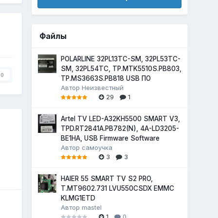
Файлы
POLARLINE 32PL13TC-SM, 32PL53TC-
SM, 32PL54TC, TP.MTK5510S.PB803,
0
TP.MS3663S.PB818 USB ПО
Автор
Неизвестный
29
1
Artel TV LED-A32KH5500 SMART V3,
TPD.RT2841A.PB782(N), 4A-LD3205-
BE1HA, USB Firmware Software
Автор
самоучка
3
3
HAIER 55 SMART TV S2 PRO,
T.MT9602.731 LVU550CSDX EMMC
KLMG1ETD
Автор
mastel
1
0