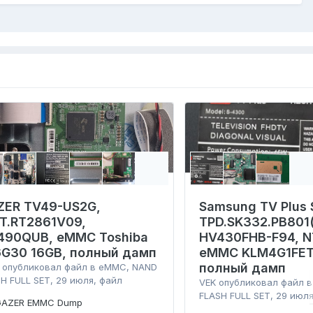
ZER TV49-US2G,
Samsung TV Plus 
.T.RT2861V09,
TPD.SK332.PB801(
490QUB, eMMC Toshiba
HV430FHB-F94, N
6G30 16GB, полный дамп
eMMC KLM4G1FET
полный дамп
опубликовал файл в
eMMC, NAND
H FULL SET
,
29 июля
, файл
VEK
опубликовал файл 
FLASH FULL SET
,
29 июл
GAZER EMMC Dump