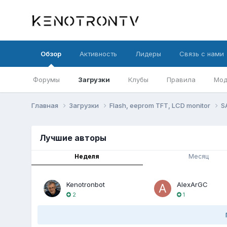
Обзор
Активность
Лидеры
Связь с нами
Форумы
Загрузки
Клубы
Правила
Мод
Главная
Загрузки
Flash, eeprom TFT, LCD monitor
S
Лучшие авторы
Неделя
Месяц
Kenotronbot
AlexArGC
2
1