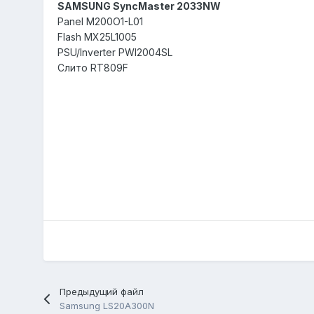
SAMSUNG SyncMaster 2033NW
Panel M200O1-L01
Flash MX25L1005
PSU/Inverter PWI2004SL
Слито RT809F
Предыдущий файл
Samsung LS20A300N