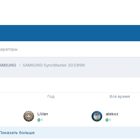
ераторы
AMSUNG
SAMSUNG SyncMaster 2033NW
Год
Всё время
LiVan
alekoz
1
1
Показать больше