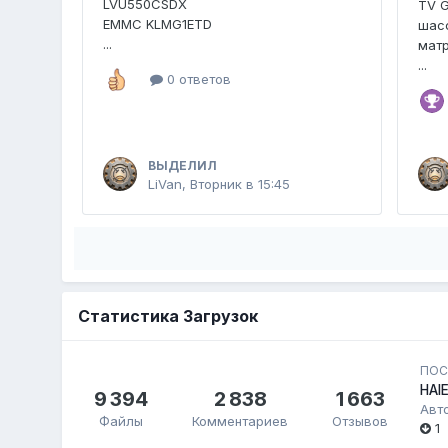
LVU550CSDX
TV 
EMMC KLMG1ETD
шасс
...
мат
...
0 ответов
ВЫДЕЛИЛ
LiVan
,
Вторник в 15:45
Статистика Загрузок
ПОС
HAI
9 394
2 838
1 663
Авт
Файлы
Комментариев
Отзывов