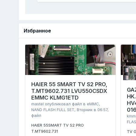
Избранное
HAIER 55 SMART TV S2 PRO,
GA
T.MT9602.731 LVU550CSDX
HK
EMMC KLMG1ETD
HV
mastel
опубликовал файл в
eMMC,
01
NAND FLASH FULL SET
,
Вторник в 06:57
,
файл
kmm
FLAS
HAIER 55SMART TV S2 PRO
T.MT9602.731
TV 