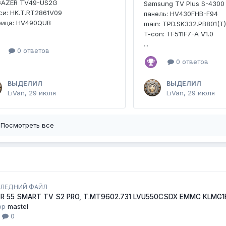
GAZER TV49-US2G
Samsung TV Plus S-4300
и: HK.T.RT2861V09
панель: HV430FHB-F94
рица: HV490QUB
main: TPD.SK332.PB801(T
T-con: TF511F7-A V1.0
...
0 ответов
0 ответов
ВЫДЕЛИЛ
ВЫДЕЛИЛ
LiVan
,
29 июля
LiVan
,
29 июля
Посмотреть все
ЛЕДНИЙ ФАЙЛ
ER 55 SMART TV S2 PRO, T.MT9602.731 LVU550CSDX EMMC KLMG
ор
mastel
1
0