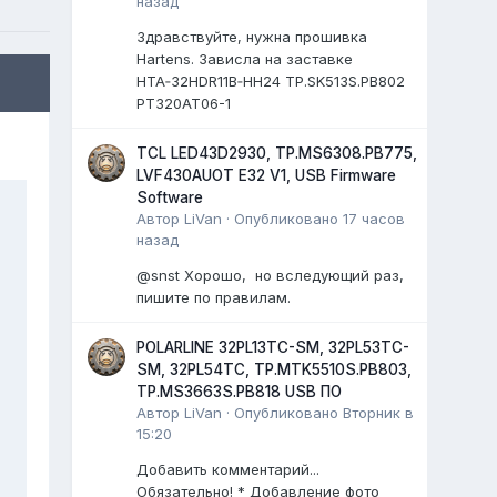
назад
Здравствуйте, нужна прошивка
Hartens. Зависла на заставке
HTA‑32HDR11B‑HH24 TP.SK513S.PB802
PT320AT06-1
TCL LED43D2930, TP.MS6308.PB775,
LVF430AUOT E32 V1, USB Firmware
Software
Автор
LiVan
·
Опубликовано
17 часов
назад
@snst Хорошо, но вследующий раз,
пишите по правилам.
POLARLINE 32PL13TC-SM, 32PL53TC-
SM, 32PL54TC, TP.MTK5510S.PB803,
TP.MS3663S.PB818 USB ПО
Автор
LiVan
·
Опубликовано
Вторник в
15:20
Добавить комментарий...
Обязательно! * Добавление фото