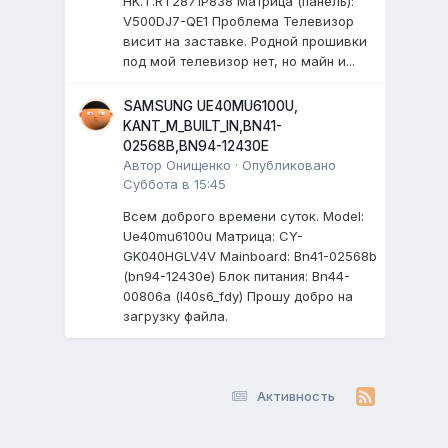
HK.T.RT2871P838 Матрица (панель):
V500DJ7-QE1 Проблема Телевизор
висит на заставке. Родной прошивки
под мой телевизор нет, но майн и...
SAMSUNG UE40MU6100U,
KANT_M_BUILT_IN,BN41-
02568B,BN94-12430E
Автор
Онищенко
·
Опубликовано
Суббота в 15:45
Всем доброго времени суток. Model:
Ue40mu6100u Матрица: CY-
GK040HGLV4V Mainboard: Bn41-02568b
(bn94-12430e) Блок питания: Bn44-
00806a (l40s6_fdy) Прошу добро на
загрузку файла.
Активность