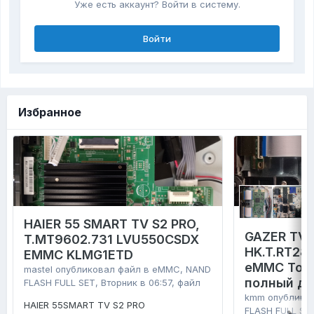
Уже есть аккаунт? Войти в систему.
Войти
Избранное
HAIER 55 SMART TV S2 PRO,
GAZER TV4
T.MT9602.731 LVU550CSDX
HK.T.RT28
EMMC KLMG1ETD
eMMC Tosh
mastel
опубликовал файл в
eMMC, NAND
полный д
FLASH FULL SET
,
Вторник в 06:57
, файл
kmm
опублико
HAIER 55SMART TV S2 PRO
FLASH FULL SE