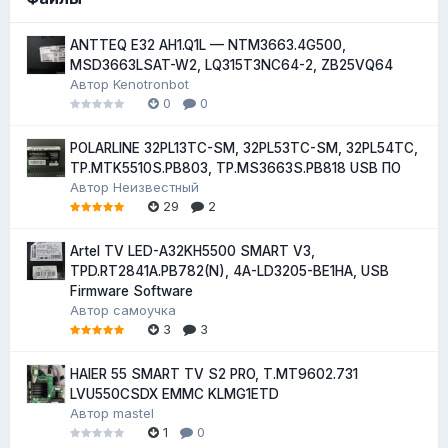
ANTTEQ E32 AH1.Q1L — NTM3663.4G500,
MSD3663LSAT-W2, LQ315T3NC64-2, ZB25VQ64
Автор
Kenotronbot
0
0
POLARLINE 32PL13TC-SM, 32PL53TC-SM, 32PL54TC,
TP.MTK5510S.PB803, TP.MS3663S.PB818 USB ПО
Автор
Неизвестный
29
2
Artel TV LED-A32KH5500 SMART V3,
TPD.RT2841A.PB782(N), 4A-LD3205-BE1HA, USB
Firmware Software
Автор
самоучка
3
3
HAIER 55 SMART TV S2 PRO, T.MT9602.731
LVU550CSDX EMMC KLMG1ETD
Автор
mastel
1
0