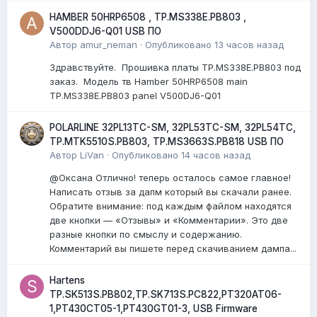
HAMBER 50HRP6508 , TP.MS338E.PB803 ,
V500DDJ6-Q01 USB ПО
Автор
amur_neman
·
Опубликовано
13 часов назад
Здравствуйте. Прошивка платы TP.MS338E.PB803 под
заказ. Модель тв Hamber 50HRP6508 main
TP.MS338E.PB803 panel V500DJ6-Q01
POLARLINE 32PL13TC-SM, 32PL53TC-SM, 32PL54TC,
TP.MTK5510S.PB803, TP.MS3663S.PB818 USB ПО
Автор
LiVan
·
Опубликовано
14 часов назад
@Оксана Отлично! теперь осталось самое главное!
Написать отзыв за дапм который вы скачали ранее.
Обратите внимание: под каждым файлом находятся
две кнопки — «Отзывы» и «Комментарии». Это две
разные кнопки по смыслу и содержанию.
Комментарий вы пишете перед скачиванием дампа...
Hartens
TP.SK513S.PB802,TP.SK713S.PC822,PT320AT06-
1,PT430CT05-1,PT430GT01-3, USB Firmware