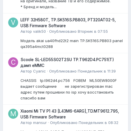
на оригинале, название ТВ и его содержимое.
* Бренд и модель...
LEFF 32H580T, TP.SK516S.PB803, PT320AT02-5,
USB Firmware Software
Автор
valik50
·
Опубликовано
Вторник в 07:55
Модель akai ua40fhd22t2 main TP.SK516S.PB803 panel
qa395a4mct0288
Scoole SL-LED55S02T2SU TP.T962D4.PC751(T)
дамп eMMC
Автор
Cyanic
·
Опубликовано
Понедельник в 11:39
CHASSIS tp.t962d4.pc756 FOBEM ML50EW8000F
выдает сообщение не зарегистрирован mac
адрес путем прошивки по isp хочу восстановить
спасибо вам
Xiaomi Mi TV P1 43 [L43M6-6ARG],TD.MT9612.795,
USB Firmware Software
Автор
mansur
·
Опубликовано
Понедельник в 08:32