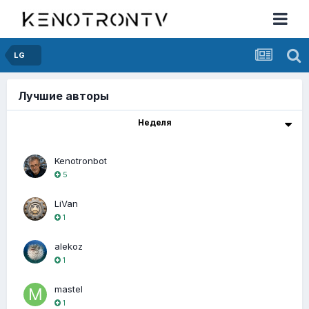
LG
Лучшие авторы
Неделя
Kenotronbot
5
LiVan
1
alekoz
1
mastel
1