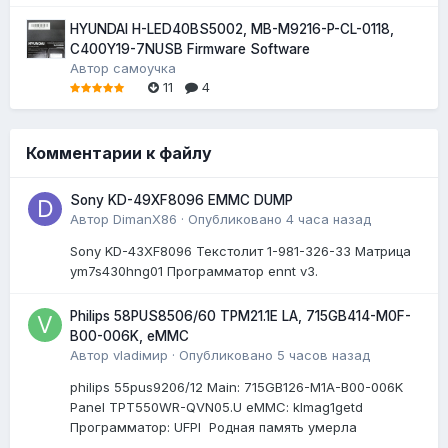
HYUNDAI H-LED40BS5002, MB-M9216-P-CL-0118,
C400Y19-7NUSB Firmware Software
Автор
самоучка
11
4
Комментарии к файлу
Sony KD-49XF8096 EMMC DUMP
Автор
DimanX86
·
Опубликовано
4 часа назад
Sony KD-43XF8096 Текстолит 1-981-326-33 Матрица
ym7s430hng01 Программатор ennt v3.
Philips 58PUS8506/60 TPM21.1E LA, 715GB414-M0F-
B00-006K, eMMC
Автор
vladiмир
·
Опубликовано
5 часов назад
philips 55pus9206/12 Мain: 715GB126-M1A-B00-006K
Panel TPT550WR-QVN05.U eMMC: klmag1getd
Программатор: UFPI Родная память умерла