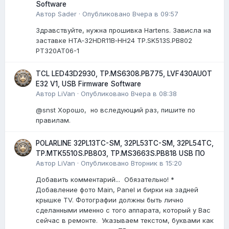
Software
Автор
Sader
·
Опубликовано
Вчера в 09:57
Здравствуйте, нужна прошивка Hartens. Зависла на
заставке HTA‑32HDR11B‑HH24 TP.SK513S.PB802
PT320AT06-1
TCL LED43D2930, TP.MS6308.PB775, LVF430AUOT
E32 V1, USB Firmware Software
Автор
LiVan
·
Опубликовано
Вчера в 08:38
@snst Хорошо, но вследующий раз, пишите по
правилам.
POLARLINE 32PL13TC-SM, 32PL53TC-SM, 32PL54TC,
TP.MTK5510S.PB803, TP.MS3663S.PB818 USB ПО
Автор
LiVan
·
Опубликовано
Вторник в 15:20
Добавить комментарий... Обязательно! *
Добавление фото Main, Panel и бирки на задней
крышке TV. Фотографии должны быть лично
сделанными именно с того аппарата, который у Вас
сейчас в ремонте. Указываем текстом, буквами как