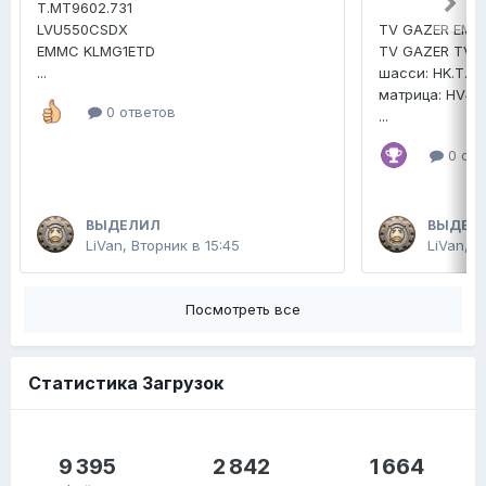
T.MT9602.731
LVU550CSDX
TV GAZER EMM
EMMC KLMG1ETD
TV GAZER TV4
...
шасси: HK.T.R
матрица: HV4
0 ответов
...
0 отв
ВЫДЕЛИЛ
ВЫДЕЛ
LiVan
,
Вторник в 15:45
LiVan
,
2
Посмотреть все
Статистика Загрузок
9 395
2 842
1 664