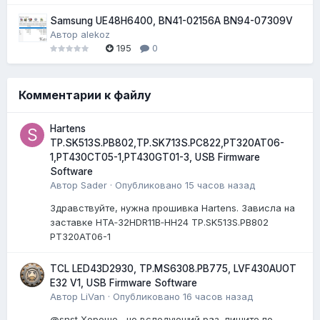
Samsung UE48H6400, BN41-02156A BN94-07309V
Автор
alekoz
195
0
Комментарии к файлу
Hartens
TP.SK513S.PB802,TP.SK713S.PC822,PT320AT06-
1,PT430CT05-1,PT430GT01-3, USB Firmware
Software
Автор
Sader
·
Опубликовано
15 часов назад
Здравствуйте, нужна прошивка Hartens. Зависла на
заставке HTA‑32HDR11B‑HH24 TP.SK513S.PB802
PT320AT06-1
TCL LED43D2930, TP.MS6308.PB775, LVF430AUOT
E32 V1, USB Firmware Software
Автор
LiVan
·
Опубликовано
16 часов назад
@snst Хорошо, но вследующий раз, пишите по