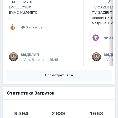
T.MT9602.731
LVU550CSDX
TV GAZER EMM
EMMC KLMG1ETD
TV GAZER TV4
...
шасси: HK.T.R
матрица: HV4
0 ответов
...
0 отв
ВЫДЕЛИЛ
ВЫДЕЛ
LiVan
,
Вторник в 15:45
LiVan
,
2
Посмотреть все
Статистика Загрузок
9 394
2 838
1 663