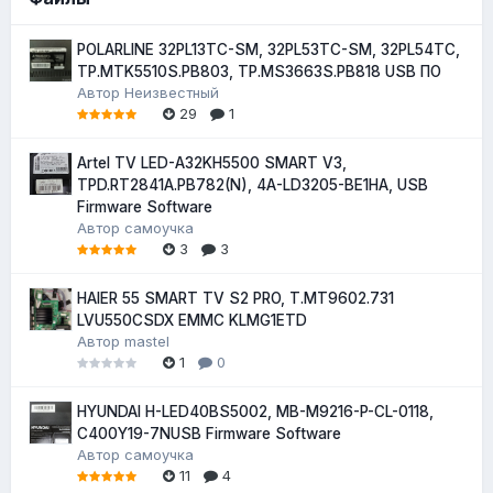
POLARLINE 32PL13TC-SM, 32PL53TC-SM, 32PL54TC,
TP.MTK5510S.PB803, TP.MS3663S.PB818 USB ПО
Автор
Неизвестный
29
1
Artel TV LED-A32KH5500 SMART V3,
TPD.RT2841A.PB782(N), 4A-LD3205-BE1HA, USB
Firmware Software
Автор
самоучка
3
3
HAIER 55 SMART TV S2 PRO, T.MT9602.731
LVU550CSDX EMMC KLMG1ETD
Автор
mastel
1
0
HYUNDAI H-LED40BS5002, MB-M9216-P-CL-0118,
C400Y19-7NUSB Firmware Software
Автор
самоучка
11
4