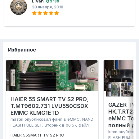
LiVan
3 189
28 января, 2018
Избранное
HAIER 55 SMART TV S2 PRO,
GAZER TV4
T.MT9602.731 LVU550CSDX
HK.T.RT28
EMMC KLMG1ETD
eMMC Tosh
mastel
опубликовал файл в
eMMC, NAND
полный д
FLASH FULL SET
,
Вторник в 06:57
, файл
kmm
опублико
HAIER 55SMART TV S2 PRO
FLASH FULL SE