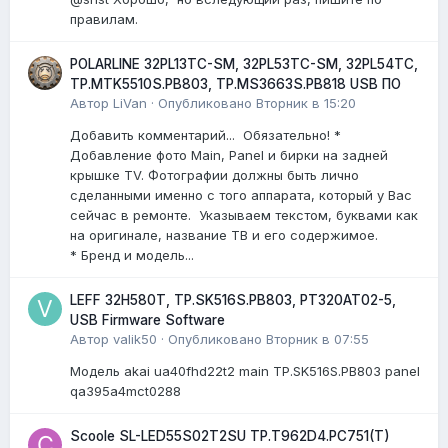
правилам.
POLARLINE 32PL13TC-SM, 32PL53TC-SM, 32PL54TC,
TP.MTK5510S.PB803, TP.MS3663S.PB818 USB ПО
Автор
LiVan
·
Опубликовано
Вторник в 15:20
Добавить комментарий... Обязательно! *
Добавление фото Main, Panel и бирки на задней
крышке TV. Фотографии должны быть лично
сделанными именно с того аппарата, который у Вас
сейчас в ремонте. Указываем текстом, буквами как
на оригинале, название ТВ и его содержимое.
* Бренд и модель...
LEFF 32H580T, TP.SK516S.PB803, PT320AT02-5,
USB Firmware Software
Автор
valik50
·
Опубликовано
Вторник в 07:55
Модель akai ua40fhd22t2 main TP.SK516S.PB803 panel
qa395a4mct0288
Scoole SL-LED55S02T2SU TP.T962D4.PC751(T)