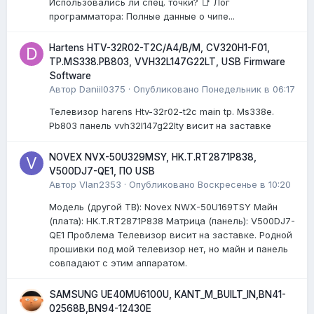
Использовались ли спец. точки? 📑 Лог
программатора: Полные данные о чипе...
Hartens HTV-32R02-T2C/A4/B/M, CV320H1-F01,
TP.MS338.PB803, VVH32L147G22LT, USB Firmware
Software
Автор
Daniil0375
·
Опубликовано
Понедельник в 06:17
Телевизор harens Htv-32r02-t2c main tp. Ms338e.
Pb803 панель vvh32l147g22lty висит на заставке
NOVEX NVX-50U329MSY, HK.T.RT2871P838,
V500DJ7-QE1, ПО USB
Автор
Vlan2353
·
Опубликовано
Воскресенье в 10:20
Модель (другой ТВ): Novex NWX-50U169TSY Майн
(плата): HK.T.RT2871P838 Матрица (панель): V500DJ7-
QE1 Проблема Телевизор висит на заставке. Родной
прошивки под мой телевизор нет, но майн и панель
совпадают с этим аппаратом.
SAMSUNG UE40MU6100U, KANT_M_BUILT_IN,BN41-
02568B,BN94-12430E