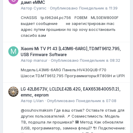
дамп eMMC
Автор
Cyanic
·
Опубликовано
Понедельник в 11:39
CHASSIS tp.t962d4.pc756 FOBEM ML50EW8000F
выдает сообщение не зарегистрирован mac
адрес путем прошивки по isp хочу восстановить
спасибо вам
Xiaomi Mi TV P1 43 [L43M6-6ARG],TD.MT9612.795,
USB Firmware Software
Автор
mansur
·
Опубликовано
Понедельник в 08:32
Модель:L43M6-6ARG Панель:HV430QUB-F70
Шасси:TD.MT9612.795 Программаторы:RT809H и UFPI
LG 42LB673V, LCLDLE42B.42G, EAX65384005(1.2),
emmc, eeprom
Автор
LiVan
·
Опубликовано
Понедельник в 07:08
@osuhov.maksim Где ваш отзыв? Оставьте отзыв для
других пользователей. 📌 Совместимость: Модель
ТВ, подошла ли прошивка? 💾 Метод: Как обновляли
(USB, программатор, замена флеш)? 🔌 Подключение: