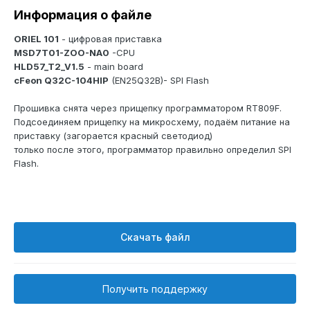
Информация о файле
ORIEL 101
- цифровая приставка
MSD7T01-ZOO-NA0
-CPU
HLD57_T2_V1.5
- main board
cFeon Q32C-104HIP
(EN25Q32B)- SPI Flash
Прошивка снята через прищепку программатором RT809F.
Подсоединяем прищепку на микросхему, подаём питание на
приставку (загорается красный светодиод)
только после этого, программатор правильно определил SPI
Flash.
Скачать файл
Получить поддержку