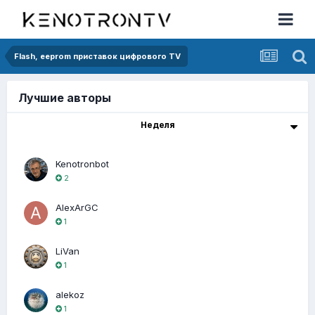
Flash, eeprom приставок цифрового TV
Лучшие авторы
Неделя
Kenotronbot
2
AlexArGC
1
LiVan
1
alekoz
1