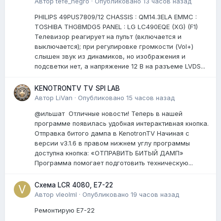
Автор
tefe_negro
·
Опубликовано
13 часов назад
PHILIPS 49PUS7809/12 CHASSIS : QM14.3ELA EMMC :
TOSHIBA THGBMDG5 PANEL : LG LC490EQE (XG) (F1)
Телевизор реагирует на пульт (включается и
выключается); при регулировке громкости (Vol+)
слышен звук из динамиков, но изображения и
подсветки нет, а напряжение 12 В на разъеме LVDS...
KENOTRONTV TV SPI LAB
Автор
LiVan
·
Опубликовано
15 часов назад
@ильшат Отличные новости! Теперь в нашей
программе появилась удобная интерактивная кнопка.
Отправка битого дампа в KenotronTV Начиная с
версии v3.1.6 в правом нижнем углу программы
доступна кнопка: «ОТПРАВИТЬ БИТЫЙ ДАМП»
Программа помогает подготовить техническую...
Схема LCR 4080, E7-22
Автор
vleolml
·
Опубликовано
19 часов назад
Ремонтирую E7-22