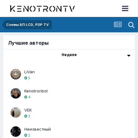
Схемы БП LCD, PDP TV
Лучшие авторы
Неделя
LiVan
5
Kenotronbot
4
VEK
3
Неизвестный
2