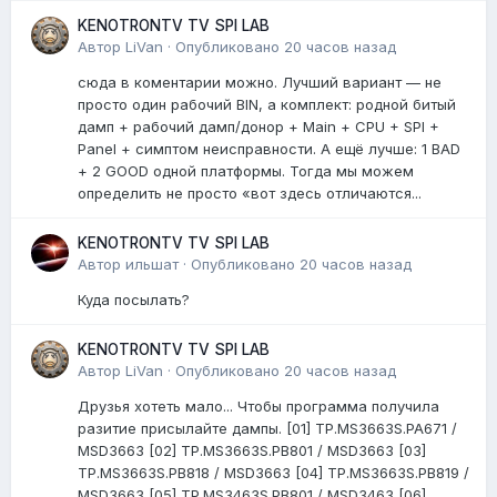
KENOTRONTV TV SPI LAB
Автор
LiVan
·
Опубликовано
20 часов назад
сюда в коментарии можно. Лучший вариант — не
просто один рабочий BIN, а комплект: родной битый
дамп + рабочий дамп/донор + Main + CPU + SPI +
Panel + симптом неисправности. А ещё лучше: 1 BAD
+ 2 GOOD одной платформы. Тогда мы можем
определить не просто «вот здесь отличаются...
KENOTRONTV TV SPI LAB
Автор
ильшат
·
Опубликовано
20 часов назад
Куда посылать?
KENOTRONTV TV SPI LAB
Автор
LiVan
·
Опубликовано
20 часов назад
Друзья хотеть мало... Чтобы программа получила
разитие присылайте дампы. [01] TP.MS3663S.PA671 /
MSD3663 [02] TP.MS3663S.PB801 / MSD3663 [03]
TP.MS3663S.PB818 / MSD3663 [04] TP.MS3663S.PB819 /
MSD3663 [05] TP.MS3463S.PB801 / MSD3463 [06]