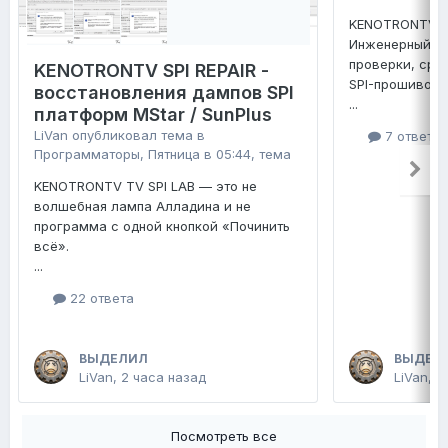
KENOTRONTV TV
Инженерный ко
проверки, сра
KENOTRONTV SPI REPAIR -
SPI-прошивок 
восстановления дампов SPI
...
платформ MStar / SunPlus
LiVan
опубликовал тема в
7 ответо
Программаторы
,
Пятница в 05:44
, тема
KENOTRONTV TV SPI LAB — это не
волшебная лампа Алладина и не
программа с одной кнопкой «Починить
всё».
...
22 ответа
ВЫДЕЛИЛ
ВЫДЕЛ
LiVan
,
2 часа назад
LiVan
,
П
Посмотреть все