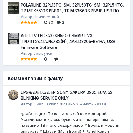
POLARLINE 32PL13TC-SM, 32PL53TC-SM, 32PL54TC,
TP.MTK5510S.PB803, TP.MS3663S.PB818 USB ПО
Автор
Неизвестный
30
2
Artel TV LED-A32KH5500 SMART V3,
TPD.RT2841A.PB782(N), 4A-LD3205-BE1HA, USB
Firmware Software
Автор
самоучка
3
3
Комментарии к файлу
UPGRADE LOADER SONY SAKURA 3925 EU/A 5x
BLINKING SERVICE ONLY
Автор
LiVan
·
Опубликовано
3 минуты назад
@tefe_negro Дополните свой комментарий:
Указываем текстом, буквами как на оригинале,
название ТВ и его содержимое. * Бренд и модель
аппарата * Шасси (Main Board) * Panel Какой