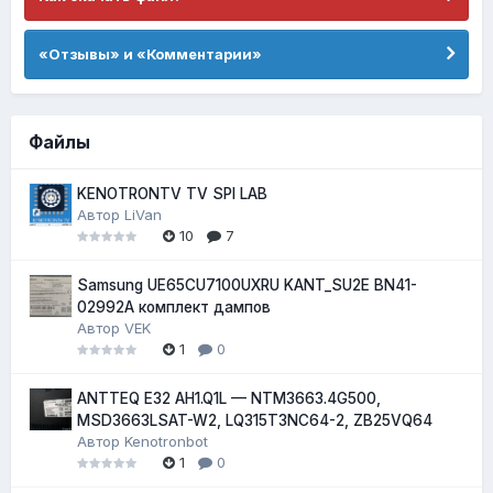
«Отзывы» и «Комментарии»
Файлы
KENOTRONTV TV SPI LAB
Автор
LiVan
10
7
Samsung UE65CU7100UXRU KANT_SU2E BN41-
02992A комплект дампов
Автор
VEK
1
0
ANTTEQ E32 AH1.Q1L — NTM3663.4G500,
MSD3663LSAT-W2, LQ315T3NC64-2, ZB25VQ64
Автор
Kenotronbot
1
0