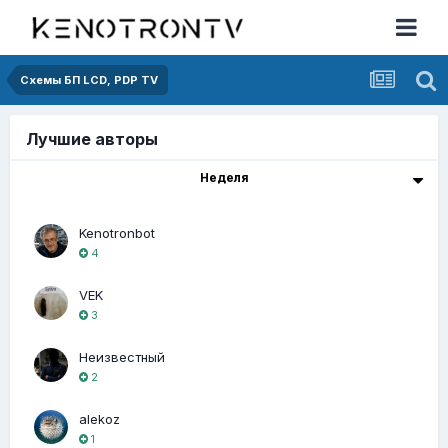
Схемы БП LCD, PDP TV
Лучшие авторы
Неделя
Kenotronbot
4
VEK
3
Неизвестный
2
alekoz
1