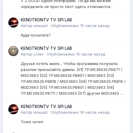
+ 2 GOOD одной платформы. Тогда мы можем
определить не просто «вот здесь отличаются...
KENOTRONTV TV SPI LAB
Автор
ильшат
·
Опубликовано
15 часов назад
Куда посылать?
KENOTRONTV TV SPI LAB
Автор
LiVan
·
Опубликовано
15 часов назад
Друзья хотеть мало... Чтобы программа получила
разитие присылайте дампы. [01] TP.MS3663S.PA671 /
MSD3663 [02] TP.MS3663S.PB801 / MSD3663 [03]
TP.MS3663S.PB818 / MSD3663 [04] TP.MS3663S.PB819 /
MSD3663 [05] TP.MS3463S.PB801 / MSD3463 [06]
TP.MS3463S.PB711 / MSD3463 [07] другие MSD3463 ...
KENOTRONTV TV SPI LAB
Автор
ильшат
·
Опубликовано
16 часов назад
Тоже хотел