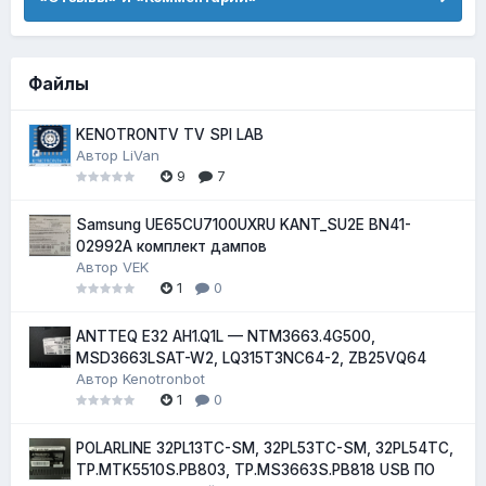
Файлы
KENOTRONTV TV SPI LAB
Автор
LiVan
9
7
Samsung UE65CU7100UXRU KANT_SU2E BN41-
02992A комплект дампов
Автор
VEK
1
0
ANTTEQ E32 AH1.Q1L — NTM3663.4G500,
MSD3663LSAT-W2, LQ315T3NC64-2, ZB25VQ64
Автор
Kenotronbot
1
0
POLARLINE 32PL13TC-SM, 32PL53TC-SM, 32PL54TC,
TP.MTK5510S.PB803, TP.MS3663S.PB818 USB ПО