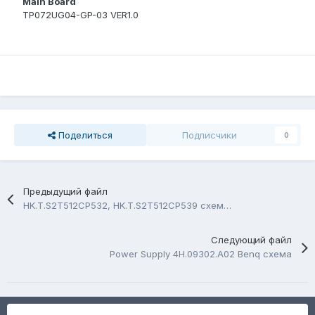
Main Board
TP072UG04-GP-03 VER1.0
Поделиться
Подписчики
0
Предыдущий файл
HK.T.S2T512CP532, HK.T.S2T512CP539 схема, Trouble shooting flow chart
Следующий файл
Power Supply 4H.09302.A02 Benq схема