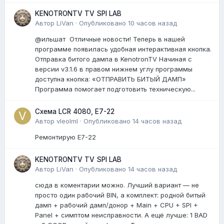
KENOTRONTV TV SPI LAB
Автор
LiVan
·
Опубликовано
10 часов назад
@ильшат Отличные новости! Теперь в нашей
программе появилась удобная интерактивная кнопка.
Отправка битого дампа в KenotronTV Начиная с
версии v3.1.6 в правом нижнем углу программы
доступна кнопка: «ОТПРАВИТЬ БИТЫЙ ДАМП»
Программа помогает подготовить техническую...
Схема LCR 4080, E7-22
Автор
vleolml
·
Опубликовано
14 часов назад
Ремонтирую E7-22
KENOTRONTV TV SPI LAB
Автор
LiVan
·
Опубликовано
14 часов назад
сюда в коментарии можно. Лучший вариант — не
просто один рабочий BIN, а комплект: родной битый
дамп + рабочий дамп/донор + Main + CPU + SPI +
Panel + симптом неисправности. А ещё лучше: 1 BAD