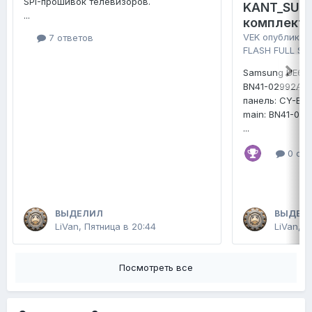
SPI-прошивок телевизоров.
KANT_SU2E
...
комплект 
VEK
опубликов
7 ответов
FLASH FULL SE
Samsung UE65
BN41-02992A
панель: CY-B
main: BN41-02
...
0 отв
ВЫДЕЛИЛ
ВЫДЕЛ
LiVan
,
Пятница в 20:44
LiVan
,
П
Посмотреть все