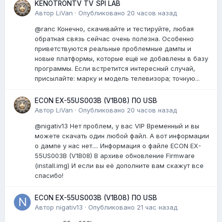
KENOTRONTV TV SPI LAB
Автор
LiVan
·
Опубликовано
20 часов назад
@ranc Конечно, скачивайте и тестируйте, любая
обратная связь сейчас очень полезна. Особенно
приветствуются реальные проблемные дампы и
новые платформы, которые ещё не добавлены в базу
программы. Если встретится интересный случай,
присылайте: марку и модель телевизора; точную...
ECON EX-55US003B (V1B08) ПО USB
Автор
LiVan
·
Опубликовано
20 часов назад
@nigativ13 Нет проблем, у вас VIP Временный и вы
можете скачать один любой файл. А вот информации
о дампе у нас нет.... Информация о файле ECON EX-
55US003B (V1B08) В архиве обновление Firmware
(install.img) И если вы её дополните вам скажут все
спасибо!
ECON EX-55US003B (V1B08) ПО USB
Автор
nigativ13
·
Опубликовано
21 час назад