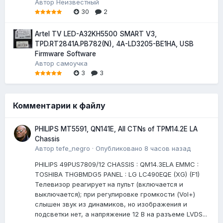
Автор
Неизвестный
30
2
Artel TV LED-A32KH5500 SMART V3,
TPD.RT2841A.PB782(N), 4A-LD3205-BE1HA, USB
Firmware Software
Автор
самоучка
3
3
Комментарии к файлу
PHILIPS MT5591, QN141E, All CTNs of TPM14.2E LA
Chassis
Автор
tefe_negro
·
Опубликовано
8 часов назад
PHILIPS 49PUS7809/12 CHASSIS : QM14.3ELA EMMC :
TOSHIBA THGBMDG5 PANEL : LG LC490EQE (XG) (F1)
Телевизор реагирует на пульт (включается и
выключается); при регулировке громкости (Vol+)
слышен звук из динамиков, но изображения и
подсветки нет, а напряжение 12 В на разъеме LVDS...