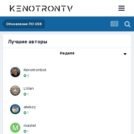
Обновление ПО USB
Лучшие авторы
Неделя
Kenotronbot
5
LiVan
1
alekoz
1
mastel
1