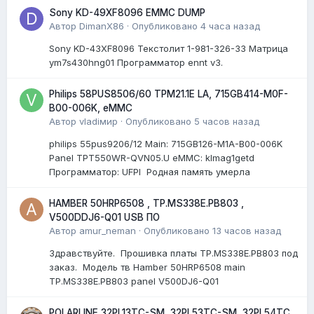
Sony KD-49XF8096 EMMC DUMP
Автор
DimanX86
·
Опубликовано
4 часа назад
Sony KD-43XF8096 Текстолит 1-981-326-33 Матрица
ym7s430hng01 Программатор ennt v3.
Philips 58PUS8506/60 TPM21.1E LA, 715GB414-M0F-
B00-006K, eMMC
Автор
vladiмир
·
Опубликовано
5 часов назад
philips 55pus9206/12 Мain: 715GB126-M1A-B00-006K
Panel TPT550WR-QVN05.U eMMC: klmag1getd
Программатор: UFPI Родная память умерла
HAMBER 50HRP6508 , TP.MS338E.PB803 ,
V500DDJ6-Q01 USB ПО
Автор
amur_neman
·
Опубликовано
13 часов назад
Здравствуйте. Прошивка платы TP.MS338E.PB803 под
заказ. Модель тв Hamber 50HRP6508 main
TP.MS338E.PB803 panel V500DJ6-Q01
POLARLINE 32PL13TC-SM, 32PL53TC-SM, 32PL54TC,