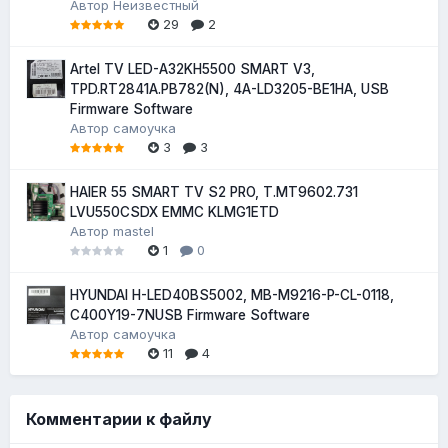
Автор
Неизвестный
29
2
Artel TV LED-A32KH5500 SMART V3,
TPD.RT2841A.PB782(N), 4A-LD3205-BE1HA, USB
Firmware Software
Автор
самоучка
3
3
HAIER 55 SMART TV S2 PRO, T.MT9602.731
LVU550CSDX EMMC KLMG1ETD
Автор
mastel
1
0
HYUNDAI H-LED40BS5002, MB-M9216-P-CL-0118,
C400Y19-7NUSB Firmware Software
Автор
самоучка
11
4
Комментарии к файлу