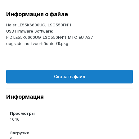
Информация о файле
Haier LE55K6600UG, LSC550FN11
USB Firmware Software:
PID:LE55K6600UG_LSC550FN11_MTC_EU_A27
upgrade_no_tvcertificate (1).pkg
Скачать файл
Информация
Просмотры
1 046
Загрузки
0