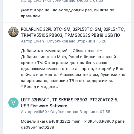
Автор
LiVan
·
Опубликовано
Вчера в 08:38
@snst Хорошо, но вследующий раз, пишите по
правилам.
POLARLINE 32PL13TC-SM, 32PL53TC-SM, 32PL54TC,
TP.MTK5510S.PB803, TP.MS3663S.PB818 USB ПО
Автор
LiVan
·
Опубликовано
Вторник в 15:20
Добавить комментарий... Обязательно! *
Добавление фото Main, Panel и бирки на задней
крышке TV. Фотографии должны быть лично
сделанными именно с того аппарата, который у Вас
сейчас в ремонте. Указываем текстом, буквами как
на оригинале, название ТВ и его содержимое.
* Бренд и модель...
LEFF 32H580T, TP.SK516S.PB803, PT320AT02-5,
USB Firmware Software
Автор
valik50
·
Опубликовано
Вторник в 07:55
Модель akai ua40fhd22t2 main TP.SK516S.PB803 panel
qa395a4mct0288