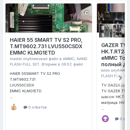
HAIER 55 SMART TV S2 PRO,
GAZER TV4
T.MT9602.731 LVU550CSDX
HK.T.RT28
EMMC KLMG1ETD
eMMC Tosh
mastel
опубликовал файл в
eMMC, NAND
полный д
FLASH FULL SET
,
Вторник в 06:57
, файл
kmm
опублико
HAIER 55SMART TV S2 PRO
FLASH FULL SE
T.MT9602.731
LVU550CSDX
TV GAZER EMM
EMMC KLMG1ETD
TV GAZER TV4
...
шасси: HK.T.R
матрица: HV4
0 ответов
...
0 отв