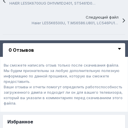
HAIER LE55K6700UG DH1VM1D2401, ST5461D077, USB Firmware Software
Следующий файл
Haier LE55K6500U, T.MS6586.U801, LC546PU1L01, USB Firmware Software
0 Отзывов
Вы сможете написать отзыв только после скачивания файла.
Мы будем признательны за любую дополнительную полезную
информацию по данной прошивке, которую вы сможете
предоставить.
Ваши отзывы и отчеты помогут определить работоспособность
загруженного дампa и подходит ли он для вашего телевизора,
который вы указали в комментариях перед скачиванием этого
файла.
Избранное