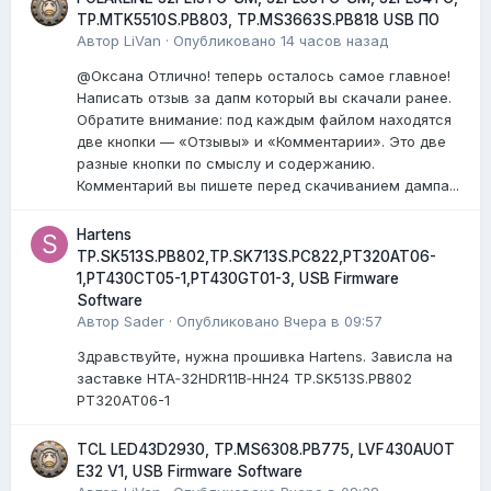
TP.MTK5510S.PB803, TP.MS3663S.PB818 USB ПО
Автор
LiVan
·
Опубликовано
14 часов назад
@Оксана Отлично! теперь осталось самое главное!
Написать отзыв за дапм который вы скачали ранее.
Обратите внимание: под каждым файлом находятся
две кнопки — «Отзывы» и «Комментарии». Это две
разные кнопки по смыслу и содержанию.
Комментарий вы пишете перед скачиванием дампа...
Hartens
TP.SK513S.PB802,TP.SK713S.PC822,PT320AT06-
1,PT430CT05-1,PT430GT01-3, USB Firmware
Software
Автор
Sader
·
Опубликовано
Вчера в 09:57
Здравствуйте, нужна прошивка Hartens. Зависла на
заставке HTA‑32HDR11B‑HH24 TP.SK513S.PB802
PT320AT06-1
TCL LED43D2930, TP.MS6308.PB775, LVF430AUOT
E32 V1, USB Firmware Software