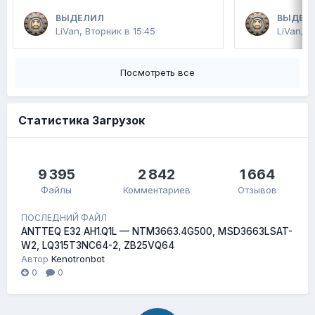
ВЫДЕЛИЛ
ВЫДЕЛ
LiVan
,
Вторник в 15:45
LiVan
,
2
Посмотреть все
Статистика Загрузок
9 395
2 842
1 664
Файлы
Комментариев
Отзывов
ПОСЛЕДНИЙ ФАЙЛ
ANTTEQ E32 AH1.Q1L — NTM3663.4G500, MSD3663LSAT-
W2, LQ315T3NC64-2, ZB25VQ64
Автор
Kenotronbot
0
0