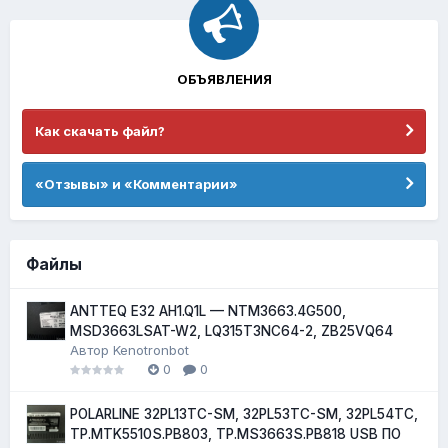
ОБЪЯВЛЕНИЯ
Как скачать файл?
«Отзывы» и «Комментарии»
Файлы
ANTTEQ E32 AH1.Q1L — NTM3663.4G500,
MSD3663LSAT-W2, LQ315T3NC64-2, ZB25VQ64
Автор
Kenotronbot
0
0
POLARLINE 32PL13TC-SM, 32PL53TC-SM, 32PL54TC,
TP.MTK5510S.PB803, TP.MS3663S.PB818 USB ПО