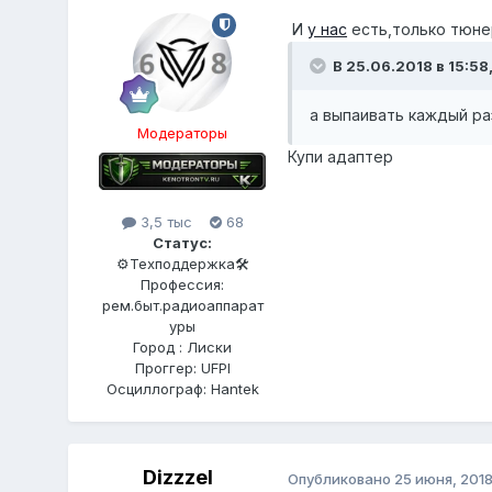
И
у нас
есть,только тюне
В 25.06.2018 в 15:58
а выпаивать каждый р
Модераторы
Купи адаптер
3,5 тыс
68
Статус:
⚙️Техподдержка🛠
Профессия:
рем.быт.радиоаппарат
уры
Город : Лиски
Проггер: UFPI
Осциллограф: Hantek
Dizzzel
Опубликовано
25 июня, 201