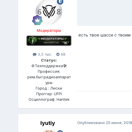
Модераторы
есть твое шасси с твои
3,5 тыс
68
Статус:
⚙️Техподдержка🛠
Профессия:
рем.быт.радиоаппарат
уры
Город : Лиски
Проггер: UFPI
Осциллограф: Hantek
lyutiy
Опубликовано
25 июня, 201