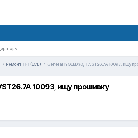
ераторы
ы
Ремонт TFT(LCD)
General 19GLED30, T.VST26.7A 10093 , ищу п
VST26.7A 10093 , ищу прошивку
8