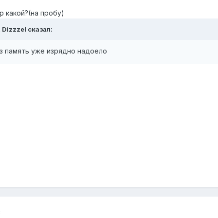
р какой?(на пробу)
,
Dizzzel
сказал:
аз память уже изрядно надоело
8