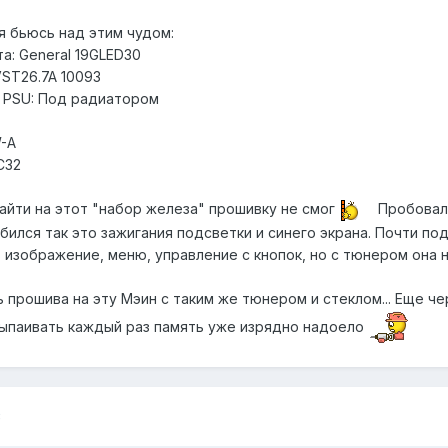
я бьюсь над этим чудом:
а: General 19GLED30
.VST26.7A 10093
, PSU: Под радиатором
W-A
C32
найти на этот "набор железа" прошивку не смог
Пробовал 
бился так это зажигания подсветки и синего экрана. Почти по
 изображение, меню, управление с кнопок, но с тюнером она н
ь прошива на эту Мэин с таким же тюнером и стеклом... Еще че
 выпаивать каждый раз память уже изрядно надоело
8