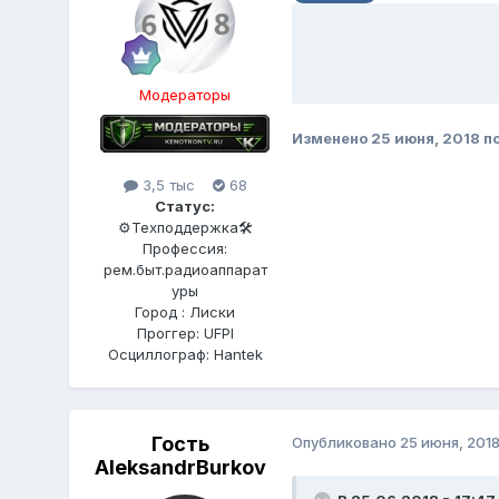
Модераторы
Изменено
25 июня, 2018
по
3,5 тыс
68
Статус:
⚙️Техподдержка🛠
Профессия:
рем.быт.радиоаппарат
уры
Город : Лиски
Проггер: UFPI
Осциллограф: Hantek
Гость
Опубликовано
25 июня, 201
AleksandrBurkov