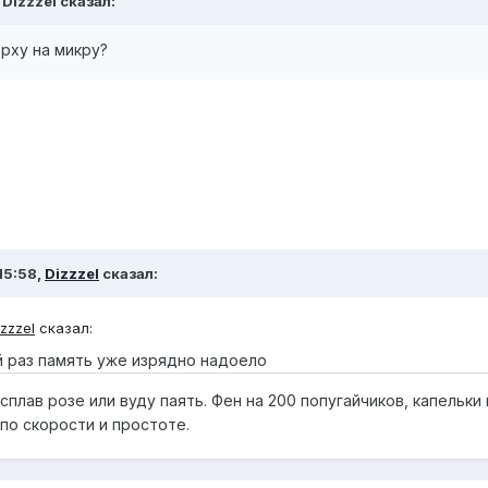
,
Dizzzel
сказал:
рху на микру?
15:58,
Dizzzel
сказал:
izzzel
сказал:
 раз память уже изрядно надоело
сплав розе или вуду паять. Фен на 200 попугайчиков, капельки
по скорости и простоте.