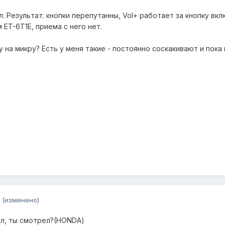
 Результат: кнопки перепутанны, Vol+ работает за кнопку включ
ET-6T1E, приема с него нет.
 на микру? Есть у меня такие - постоянно соскакивают и пока
8
(изменено)
дал, ты смотрел?(HONDA)