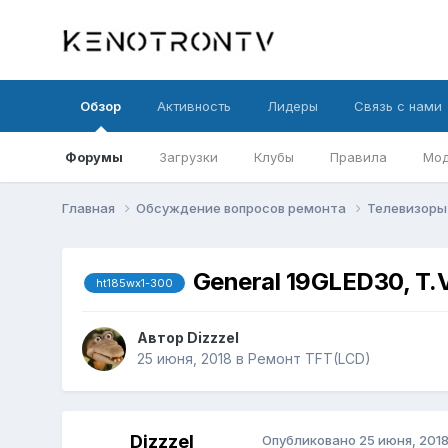
Обзор
Активность
Лидеры
Связь с нами
Форумы
Загрузки
Клубы
Правила
Мод
Главная
Обсуждение вопросов ремонта
Телевизор
General 19GLED30, T.
ht185wx1-300
Автор
Dizzzel
25 июня, 2018
в
Ремонт TFT(LCD)
Dizzzel
Опубликовано
25 июня, 201