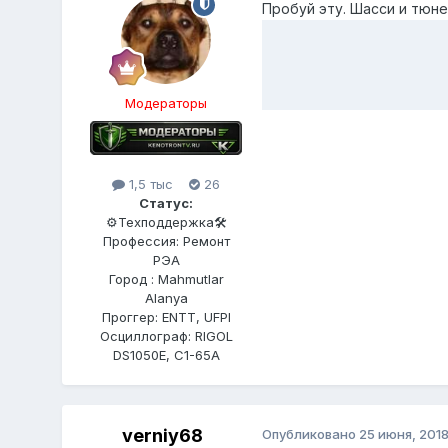
Пробуй эту. Шасси и тюне
Модераторы
1,5 тыс
26
Статус:
⚙️Техподдержка🛠
Профессия: Ремонт
РЭА
Город : Mahmutlar
Alanya
Проггер: ENTT, UFPI
Осциллограф: RIGOL
DS1050E, C1-65A
verniy68
Опубликовано
25 июня, 201