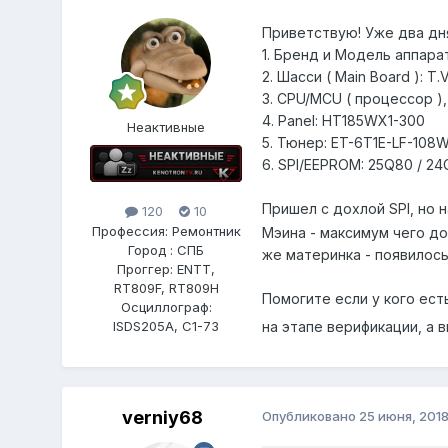
Приветствую! Уже два дн
1. Бренд и Модель аппарат
2. Шасси ( Main Board ): T
3. CPU/MCU ( процессор )
4. Panel: HT185WX1-300
Неактивные
5. Тюнер: ET-6T1E-LF-108
6. SPI/EEPROM: 25Q80 / 24
Пришел с дохлой SPI, но 
120
10
Профессия: Ремонтник
Мэина - максимум чего до
Город : СПБ
же материнка - появилось
Проггер: ENTT,
RT809F, RT809H
Помогите если у кого ест
Осциллограф:
ISDS205A, С1-73
на этапе верификации, а
verniy68
Опубликовано
25 июня, 201