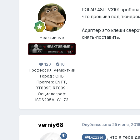
POLAR 48LTV3101 пробовал.
что прошива под тюнером 
Адаптер это клещи сверху
снять-поставить.
Неактивные
120
10
Профессия: Ремонтник
Город : СПБ
Проггер: ENTT,
RT809F, RT809H
Осциллограф:
ISDS205A, С1-73
verniy68
Опубликовано
25 июня, 201
, что я тебе 
@Dizzzel