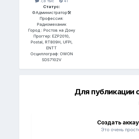
7,8 тыс
41
Статус:
⚙️Администратор🛠️
Профессия:
Радиомеханик
Город : Ростов на Дону
Проггер: EZP2010,
Postal, RT809H, UFPI,
ENTT
Осциллограф: OWON
SDS7102V
Для публикации 
Создать акка
Это очень прост