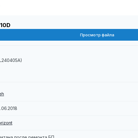
8
210D
Просмотр файла
PL240405A)
eh
.06.2018
rizont
читана после ремонта БП