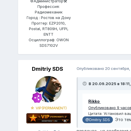
⚙️Администратор🛠️
Профессия:
Радиомеханик
Город : Ростов на Дону
Проггер: EZP2010,
Postal, RT809H, UFPI,
ENTT
Осциллограф: OWON
SDS7102V
Dmitriy SDS
Опубликовано
20 сентября,
В 20.09.2025 в 18:11
Rikko
Опубликовано 9 часо
☆ VIP(PERMANENT)
Цитата: Установил ва
Это тем
@Dmitriy SDS
пардонте....не сообразил 