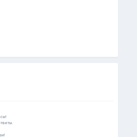
сы!
тветы.
зи!