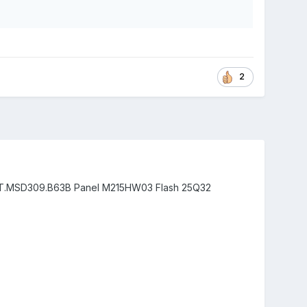
2
 T.MSD309.B63B Panel M215HW03 Flash 25Q32