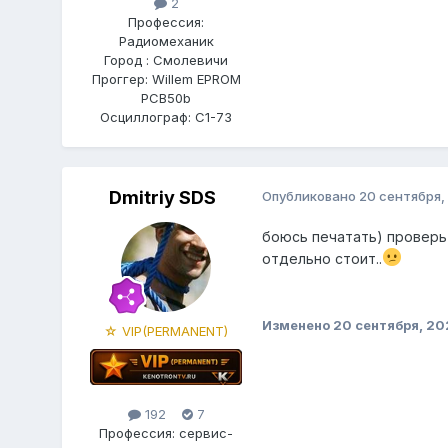
2
Профессия:
Радиомеханик
Город : Смолевичи
Проггер: Willem EPROM
PCB50b
Осциллограф: С1-73
Dmitriy SDS
Опубликовано
20 сентября,
боюсь печатать) проверь с
отдельно стоит..
Изменено
20 сентября, 20
☆ VIP(PERMANENT)
192
7
Профессия: сервис-