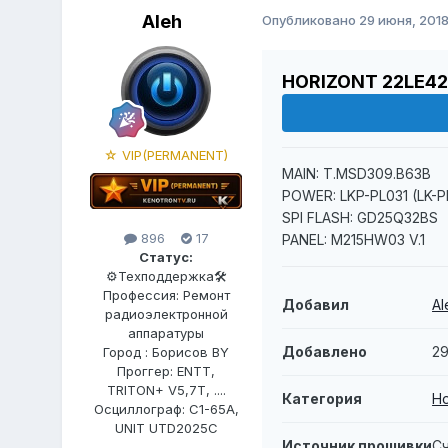
Aleh
Опубликовано
29 июня, 201
HORIZONT 22LE4
☆ VIP(PERMANENT)
MAIN: T.MSD309.B63B
POWER: LKP-PL031 (LK-
SPI FLASH: GD25Q32BS
896
17
PANEL: M215HW03 V.1
Статус:
⚙️Техподдержка🛠
Профессия: Ремонт
Добавил
Al
радиоэлектронной
аппаратуры
Добавлено
29
Город : Борисов BY
Проггер: ENTT,
TRITON+ V5,7T, ....
Категория
Ho
Осциллограф: С1-65А,
UNIT UTD2025C
Источник прошивки
С