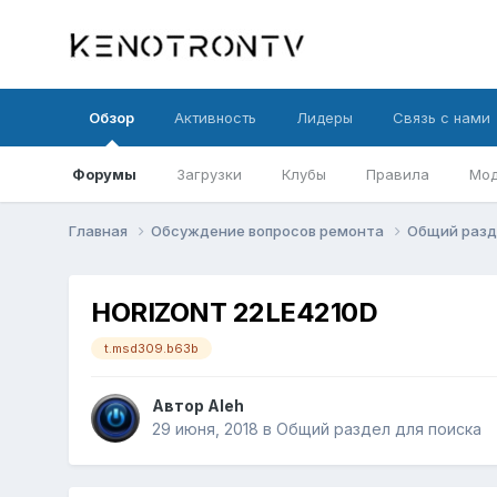
Обзор
Активность
Лидеры
Связь с нами
Форумы
Загрузки
Клубы
Правила
Мод
Главная
Обсуждение вопросов ремонта
Общий разд
HORIZONT 22LE4210D
t.msd309.b63b
Автор
Aleh
29 июня, 2018
в
Общий раздел для поиска