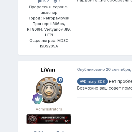
192
7
Профессия: сервис-
инженер
Город : Petropavlovsk
Проггер: tl866cs,
RT809H, Vertyanov JIG,
UFPI
Осциллограф: MDSO
ISDS205A
LiVan
Опубликовано
20 сентября,
нет пробл
@Dmitriy SDS
Возможно ваш совет помо
Administrators