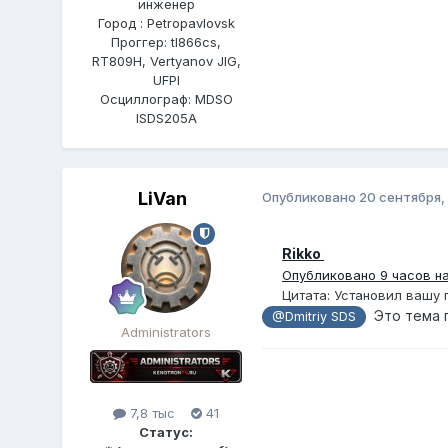
инженер
Город : Petropavlovsk
Проггер: tl866cs,
RT809H, Vertyanov JIG,
UFPI
Осциллограф: MDSO
ISDS205A
LiVan
Опубликовано
20 сентября,
Rikko
Опубликовано
9 часов н
Цитата: Установил вашу 
Это тема п
@Dmitriy SDS
Administrators
7,8 тыс
41
Статус: