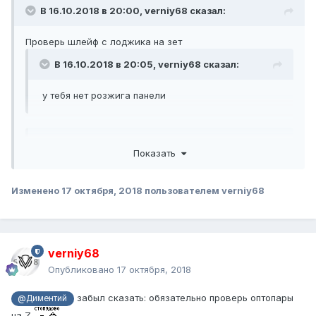
В 16.10.2018 в 20:00,
verniy68
сказал:
Проверь шлейф с лоджика на зет
В 16.10.2018 в 20:05,
verniy68
сказал:
у тебя нет розжига панели
В 17.10.2018 в 04:32,
alekoz
сказал:
Показать
питание лоджика с Y идет
Изменено
17 октября, 2018
пользователем verniy68
В 17.10.2018 в 06:51,
Диментий
сказал:
verniy68
Есть 18в, 5в. -
Опубликовано
17 октября, 2018
это и нужно для нормальной работы лоджика
забыл сказать: обязательно проверь оптопары
@Диментий
на Z