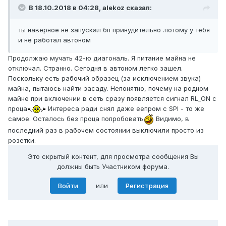
В 18.10.2018 в 04:28,
alekoz
сказал:
ты наверное не запускал бп принудительно .потому у тебя
и не работал автоном
Продолжаю мучать 42-ю диагональ. Я питание майна не
отключал. Странно. Сегодня в автоном легко зашел.
Поскольку есть рабочий образец (за исключением звука)
майна, пытаюсь найти засаду. Непонятно, почему на родном
майне при включении в сеть сразу появляется сигнал RL_ON с
проца
Интереса ради снял даже еепром с SPI - то же
самое. Осталось без проца попробовать
Видимо, в
последний раз в рабочем состоянии выключили просто из
розетки.
Это скрытый контент, для просмотра сообщения Вы
должны быть Участником форума.
Войти
или
Регистрация