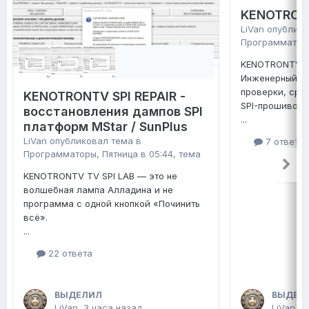
KENOTRONT
LiVan
опублико
Программатор
KENOTRONTV TV
Инженерный ко
проверки, сра
KENOTRONTV SPI REPAIR -
SPI-прошивок 
восстановления дампов SPI
...
платформ MStar / SunPlus
LiVan
опубликовал тема в
7 ответо
Программаторы
,
Пятница в 05:44
, тема
KENOTRONTV TV SPI LAB — это не
волшебная лампа Алладина и не
программа с одной кнопкой «Починить
всё».
...
22 ответа
ВЫДЕЛИЛ
ВЫДЕЛ
LiVan
,
3 часа назад
LiVan
,
П