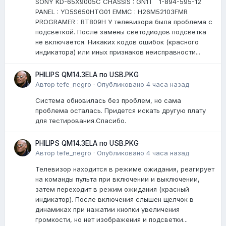
SONY KD-65X9005C CHASSIS : GN1T 1-894-595-12
PANEL : YD5S650HTG01 EMMC : H26M52103FMR
PROGRAMER : RT809H У телевизора была проблема с
подсветкой. После замены светодиодов подсветка
не включается. Никаких кодов ошибок (красного
индикатора) или иных признаков неисправности...
PHILIPS QM14.3ELA по USB.PKG
Автор
tefe_negro
·
Опубликовано
4 часа назад
Система обновилась без проблем, но сама
проблема осталась. Придется искать другую плату
для тестирования.Спасибо.
PHILIPS QM14.3ELA по USB.PKG
Автор
tefe_negro
·
Опубликовано
4 часа назад
Телевизор находится в режиме ожидания, реагирует
на команды пульта при включении и выключении,
затем переходит в режим ожидания (красный
индикатор). После включения слышен щелчок в
динамиках при нажатии кнопки увеличения
громкости, но нет изображения и подсветки...