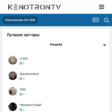
Обновление ПО USB
Лучшие авторы
Неделя
LiVan
5
Kenotronbot
4
VEK
3
Неизвестный
2