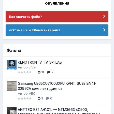
ОБЪЯВЛЕНИЯ
Как скачать файл?
«Отзывы» и «Комментарии»
Файлы
KENOTRONTV TV SPI LAB
Автор
LiVan
11
7
Samsung UE65CU7100UXRU KANT_SU2E BN41-
02992A комплект дампов
Автор
VEK
1
0
ANTTEQ E32 AH1.Q1L — NTM3663.4G500,