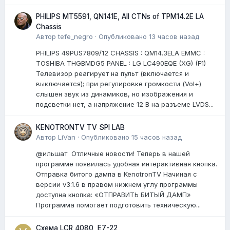
PHILIPS MT5591, QN141E, All CTNs of TPM14.2E LA
Chassis
Автор
tefe_negro
·
Опубликовано
13 часов назад
PHILIPS 49PUS7809/12 CHASSIS : QM14.3ELA EMMC :
TOSHIBA THGBMDG5 PANEL : LG LC490EQE (XG) (F1)
Телевизор реагирует на пульт (включается и
выключается); при регулировке громкости (Vol+)
слышен звук из динамиков, но изображения и
подсветки нет, а напряжение 12 В на разъеме LVDS...
KENOTRONTV TV SPI LAB
Автор
LiVan
·
Опубликовано
15 часов назад
@ильшат Отличные новости! Теперь в нашей
программе появилась удобная интерактивная кнопка.
Отправка битого дампа в KenotronTV Начиная с
версии v3.1.6 в правом нижнем углу программы
доступна кнопка: «ОТПРАВИТЬ БИТЫЙ ДАМП»
Программа помогает подготовить техническую...
Схема LCR 4080, E7-22