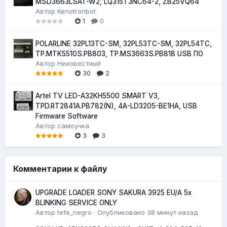
MSD3663LSAT-W2, LQ315T3NC64-2, ZB25VQ64
Автор
Kenotronbot
1
0
POLARLINE 32PL13TC-SM, 32PL53TC-SM, 32PL54TC,
TP.MTK5510S.PB803, TP.MS3663S.PB818 USB ПО
Автор
Неизвестный
30
2
Artel TV LED-A32KH5500 SMART V3,
TPD.RT2841A.PB782(N), 4A-LD3205-BE1HA, USB
Firmware Software
Автор
самоучка
3
3
Комментарии к файлу
UPGRADE LOADER SONY SAKURA 3925 EU/A 5x
BLINKING SERVICE ONLY
Автор
tefe_negro
·
Опубликовано
38 минут назад