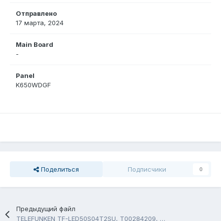
Отправлено
17 марта, 2024
Main Board
-
Panel
K650WDGF
Поделиться
Подписчики
0
Предыдущий файл
TELEFUNKEN TF-LED50S04T2SU, T00284209, TP.SK706S.PC822, PT500GT02-5 USB Firmware Software