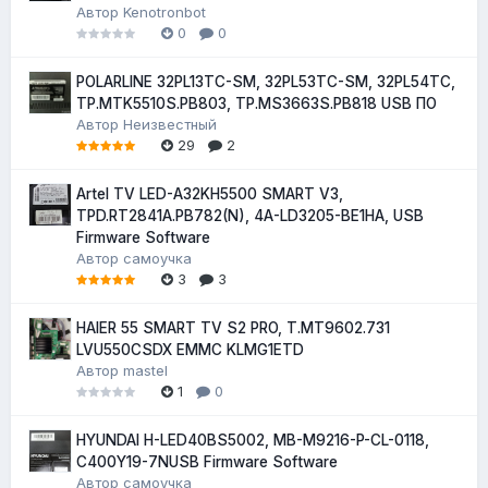
Автор
Kenotronbot
0
0
POLARLINE 32PL13TC-SM, 32PL53TC-SM, 32PL54TC,
TP.MTK5510S.PB803, TP.MS3663S.PB818 USB ПО
Автор
Неизвестный
29
2
Artel TV LED-A32KH5500 SMART V3,
TPD.RT2841A.PB782(N), 4A-LD3205-BE1HA, USB
Firmware Software
Автор
самоучка
3
3
HAIER 55 SMART TV S2 PRO, T.MT9602.731
LVU550CSDX EMMC KLMG1ETD
Автор
mastel
1
0
HYUNDAI H-LED40BS5002, MB-M9216-P-CL-0118,
C400Y19-7NUSB Firmware Software
Автор
самоучка