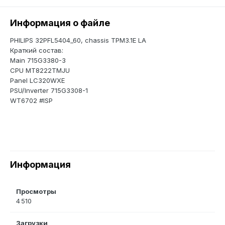
Информация о файле
PHILIPS 32PFL5404_60, chassis TPM3.1E LA
Краткий состав:
Main 715G3380-3
CPU MT8222TMJU
Panel LC320WXE
PSU/Inverter 715G3308-1
WT6702 #ISP
Информация
Просмотры
4 510
Загрузки