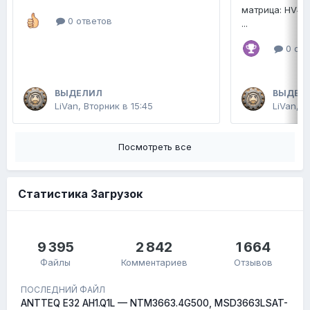
матрица: HV4
0 ответов
...
0 отв
ВЫДЕЛИЛ
ВЫДЕЛ
LiVan
,
Вторник в 15:45
LiVan
,
2
Посмотреть все
Статистика Загрузок
9 395
2 842
1 664
Файлы
Комментариев
Отзывов
ПОСЛЕДНИЙ ФАЙЛ
ANTTEQ E32 AH1.Q1L — NTM3663.4G500, MSD3663LSAT-