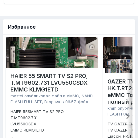
Избранное
HAIER 55 SMART TV S2 PRO,
GAZER TV4
T.MT9602.731 LVU550CSDX
HK.T.RT28
EMMC KLMG1ETD
eMMC Tosh
mastel
опубликовал файл в
eMMC, NAND
полный д
FLASH FULL SET
,
Вторник в 06:57
, файл
kmm
опублико
HAIER 55SMART TV S2 PRO
FLASH FULL SE
T.MT9602.731
LVU550CSDX
TV GAZER EMM
EMMC KLMG1ETD
TV GAZER TV4
...
шасси: HK.T.R