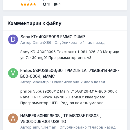
11
4
Комментарии к файлу
Sony KD-49XF8096 EMMC DUMP
Автор
DimanX86
·
Опубликовано
1 час назад
Sony KD-43XF8096 Текстолит 1-981-326-33 Матрица
ym7s430hng01 Программатор ennt v3.
Philips 58PUS8506/60 TPM21.1E LA, 715GB414-M0F-
B00-006K, eMMC
Автор
vladiмир
·
Опубликовано
2 часа назад
philips 55pus9206/12 Мain: 715GB126-M1A-B00-006K
Panel TPT550WR-QVN05.U eMMC: klmag1getd
Программатор: UFPI Родная память умерла
HAMBER 50HRP6508 , TP.MS338E.PB803 ,
V500DDJ6-Q01 USB ПО
Автор
amur_neman
·
Опубликовано
11 часов назад