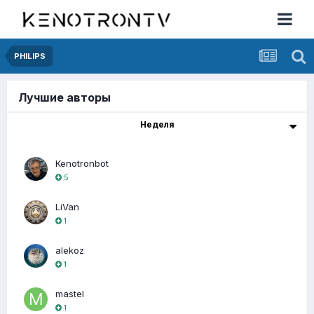
PHILIPS
Лучшие авторы
Неделя
Kenotronbot
5
LiVan
1
alekoz
1
mastel
1