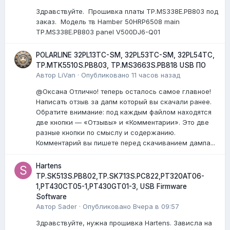
Здравствуйте. Прошивка платы TP.MS338E.PB803 под
заказ. Модель тв Hamber 50HRP6508 main
TP.MS338E.PB803 panel V500DJ6-Q01
POLARLINE 32PL13TC-SM, 32PL53TC-SM, 32PL54TC,
TP.MTK5510S.PB803, TP.MS3663S.PB818 USB ПО
Автор
LiVan
·
Опубликовано
11 часов назад
@Оксана Отлично! теперь осталось самое главное!
Написать отзыв за дапм который вы скачали ранее.
Обратите внимание: под каждым файлом находятся
две кнопки — «Отзывы» и «Комментарии». Это две
разные кнопки по смыслу и содержанию.
Комментарий вы пишете перед скачиванием дампа...
Hartens
TP.SK513S.PB802,TP.SK713S.PC822,PT320AT06-
1,PT430CT05-1,PT430GT01-3, USB Firmware
Software
Автор
Sader
·
Опубликовано
Вчера в 09:57
Здравствуйте, нужна прошивка Hartens. Зависла на