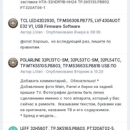
заставке HTA‑32HDR11B‑HH24 TP.SK513S.PB802
PT320AT06-1
TCL LED43D2930, TP.MS6308.PB775, LVF430AUOT
E32 V1, USB Firmware Software
Автор
LiVan
·
Опубликовано
Вчера в 08:38
@snst Хорошо, но вследующий раз, пишите по
правилам.
POLARLINE 32PL13TC-SM, 32PL53TC-SM, 32PL54TC,
TP.MTK5510S.PB803, TP.MS3663S.PB818 USB ПО
Автор
LiVan
·
Опубликовано
Вторник в 15:20
Добавить комментарий... Обязательно! *
Добавление фото Main, Panel и бирки на задней
крышке TV. Фотографии должны быть лично
сделанными именно с того аппарата, который у Вас
сейчас в ремонте. Указываем текстом, буквами как
на оригинале, название ТВ и его содержимое.
* Бренд и модель...
LEFF 32H580T, TP.SK516S.PB803, PT320AT02-5,