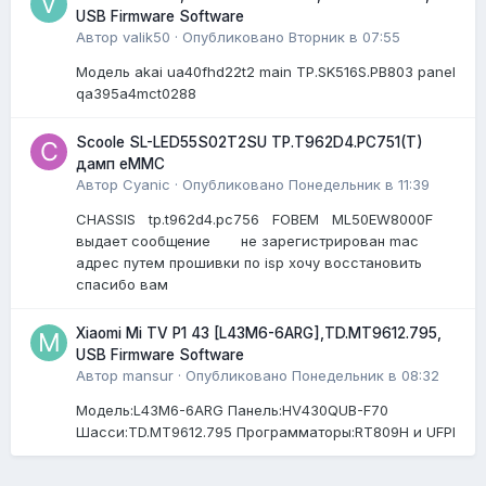
USB Firmware Software
Автор
valik50
·
Опубликовано
Вторник в 07:55
Модель akai ua40fhd22t2 main TP.SK516S.PB803 panel
qa395a4mct0288
Scoole SL-LED55S02T2SU TP.T962D4.PC751(T)
дамп eMMC
Автор
Cyanic
·
Опубликовано
Понедельник в 11:39
CHASSIS tp.t962d4.pc756 FOBEM ML50EW8000F
выдает сообщение не зарегистрирован mac
адрес путем прошивки по isp хочу восстановить
спасибо вам
Xiaomi Mi TV P1 43 [L43M6-6ARG],TD.MT9612.795,
USB Firmware Software
Автор
mansur
·
Опубликовано
Понедельник в 08:32
Модель:L43M6-6ARG Панель:HV430QUB-F70
Шасси:TD.MT9612.795 Программаторы:RT809H и UFPI