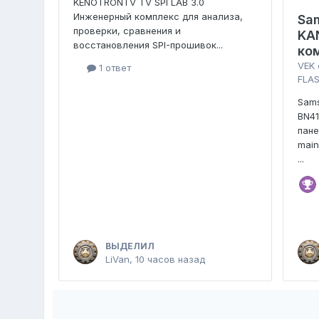
KENOTRONTV TV SPI LAB 3.0
Инженерный комплекс для анализа,
Sa
проверки, сравнения и
KA
восстановления SPI-прошивок...
ко
VEK
1 ответ
FLAS
Sam
BN4
пан
main
...
ВЫДЕЛИЛ
LiVan
,
10 часов назад