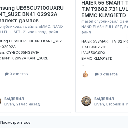
HAIER 55 SMART T
msung UE65CU7100UXRU
T.MT9602.731 L
NT_SU2E BN41-02992A
EMMC KLMG1ETD
мплект дампов
mastel
опубликовал фай
опубликовал файл в
eMMC, NAND
NAND FLASH FULL SET
,
В
H FULL SET
,
21 час назад
, файл
файл
sung UE65CU7100UXRU KANT_SU2E
HAIER 55SMART TV S2 P
1-02992A
T.MT9602.731
ель: CY-BC065HGSV1H
LVU550CSDX
: BN41-02992A KANT_SU2E
EMMC KLMG1ETD
...
0 ответов
0 ответов
ВЫДЕЛИЛ
ВЫДЕЛИЛ
LiVan
,
21 час назад
LiVan
,
Вторник в 1
Посмотреть все