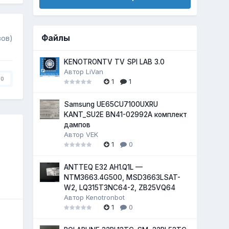
Файлы
вов)
KENOTRONTV TV SPI LAB 3.0
Автор
LiVan
0
1
1
Samsung UE65CU7100UXRU
KANT_SU2E BN41-02992A комплект
дампов
Автор
VEK
1
0
ANTTEQ E32 AH1.Q1L —
NTM3663.4G500, MSD3663LSAT-
W2, LQ315T3NC64-2, ZB25VQ64
Автор
Kenotronbot
1
0