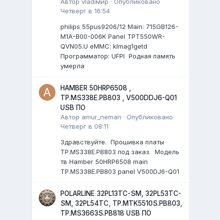
Автор
vladiмир
·
Опубликовано
Четверг в 16:54
philips 55pus9206/12 Мain: 715GB126-
M1A-B00-006K Panel TPT550WR-
QVN05.U eMMC: klmag1getd
Программатор: UFPI Родная память
умерла
HAMBER 50HRP6508 ,
TP.MS338E.PB803 , V500DDJ6-Q01
USB ПО
Автор
amur_neman
·
Опубликовано
Четверг в 08:11
Здравствуйте. Прошивка платы
TP.MS338E.PB803 под заказ. Модель
тв Hamber 50HRP6508 main
TP.MS338E.PB803 panel V500DJ6-Q01
POLARLINE 32PL13TC-SM, 32PL53TC-
SM, 32PL54TC, TP.MTK5510S.PB803,
TP.MS3663S.PB818 USB ПО