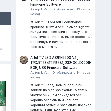
Firmware Software
Автор
LiVan
·
Опубликовано
13 часов
назад
@Golem Вы обязаны соблюдать
правила, в этом весь смысл. Будете
выдумывать небылицы — получите
бан. Ничего личного, вы не особенный.
Все пишут, и вам было четко сказано
еще 15 мая: «Не...
го
Artel TV LED A32KH5500 V.1 ,
TPD.RT2841T.PB781, 232-OCLD3206-
BOE, USB Firmware Software
Автор
LiVan
·
Опубликовано
14 часов
назад
@Golem Я ведь вам писал, а вы
забили на мое замечание! А теперь
уважаемый Вам прийдется все
хорошо вспомнить и написать
хороший отзыв! И запомнить правила
написаны для того чтобы их...