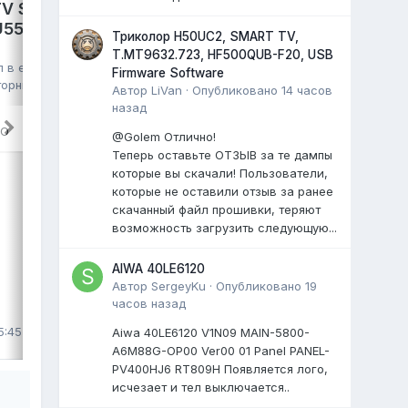
V S2 PRO,
GAZER TV49-US2G,
VU550CSDX
Триколор H50UC2, SMART TV,
HK.T.RT2861V09,
T.MT9632.723, HF500QUB-F20, USB
HV490QUB, eMMC Toshiba
л в
eMMC,
Firmware Software
016G30 16GB, полный дамп
торник в 06:57
,
Автор
LiVan
·
Опубликовано
14 часов
kmm
опубликовал файл в
eMMC, NAND
назад
FLASH FULL SET
,
29 июля
, файл
RO
@Golem Отлично!
TV GAZER EMMC Dump
Теперь оставьте ОТЗЫВ за те дампы
TV GAZER TV49-US2G
которые вы скачали! Пользователи,
шасси: HK.T.RT2861V09
которые не оставили отзыв за ранее
матрица: HV490QUB
скачанный файл прошивки, теряют
...
возможность загрузить следующую...
0 ответов
AIWA 40LE6120
Автор
SergeyKu
·
Опубликовано
19
часов назад
ВЫДЕЛИЛ
5:45
LiVan
,
29 июля
Aiwa 40LE6120 V1N09 MAIN-5800-
A6M88G-OP00 Ver00 01 Panel PANEL-
PV400HJ6 RT809H Появляется лого,
исчезает и тел выключается..