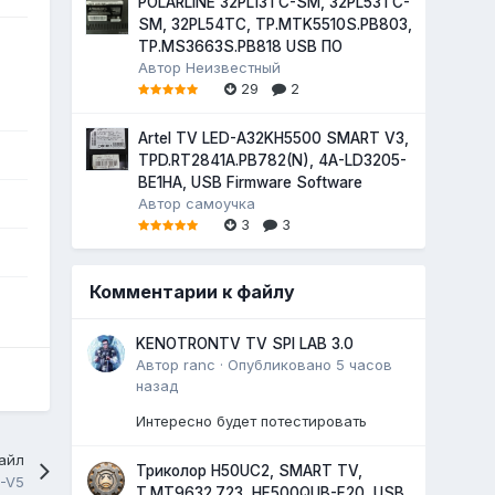
POLARLINE 32PL13TC-SM, 32PL53TC-
SM, 32PL54TC, TP.MTK5510S.PB803,
TP.MS3663S.PB818 USB ПО
Автор
Неизвестный
29
2
Artel TV LED-A32KH5500 SMART V3,
TPD.RT2841A.PB782(N), 4A-LD3205-
BE1HA, USB Firmware Software
Автор
самоучка
3
3
Комментарии к файлу
KENOTRONTV TV SPI LAB 3.0
Автор
ranc
·
Опубликовано
5 часов
назад
Интересно будет потестировать
айл
Триколор H50UC2, SMART TV,
-V5
T.MT9632.723, HF500QUB-F20, USB