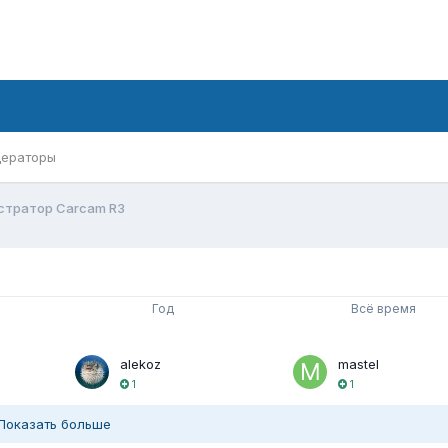
ераторы
стратор Carcam R3
Год
Всё время
alekoz
mastel
1
1
Показать больше