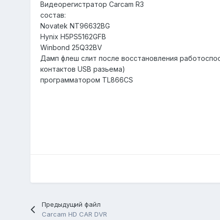
Видеорегистратор Carcam R3
состав:
Novatek NT96632BG
Hynix H5PS5162GFB
Winbond 25Q32BV
Дамп флеш слит после восстановления работоспо
контактов USB разьема)
программатором TL866CS
Предыдущий файл
Carcam HD CAR DVR