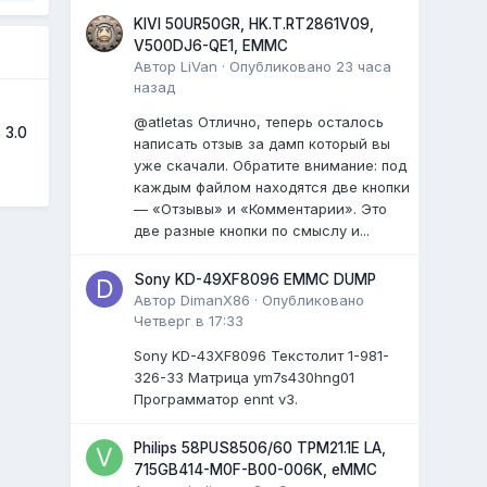
KIVI 50UR50GR, HK.T.RT2861V09,
V500DJ6-QE1, EMMC
Автор
LiVan
·
Опубликовано
23 часа
назад
@atletas Отлично, теперь осталось
 3.0
написать отзыв за дамп который вы
уже скачали. Обратите внимание: под
каждым файлом находятся две кнопки
— «Отзывы» и «Комментарии». Это
две разные кнопки по смыслу и...
Sony KD-49XF8096 EMMC DUMP
Автор
DimanX86
·
Опубликовано
Четверг в 17:33
Sony KD-43XF8096 Текстолит 1-981-
326-33 Матрица ym7s430hng01
Программатор ennt v3.
Philips 58PUS8506/60 TPM21.1E LA,
715GB414-M0F-B00-006K, eMMC