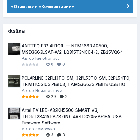
«Отзывы» и «Комментарии»
Файлы
ANTTEQ E32 AH1.Q1L — NTM3663.4G500,
MSD3663LSAT-W2, LQ315T3NC64-2, ZB25VQ64
Автор
Kenotronbot
0
0
POLARLINE 32PL13TC-SM, 32PL53TC-SM, 32PL54TC,
TP.MTK5510S.PB803, TP.MS3663S.PB818 USB ПО
Автор
Неизвестный
29
2
Artel TV LED-A32KH5500 SMART V3,
TPD.RT2841A.PB782(N), 4A-LD3205-BE1HA, USB
Firmware Software
Автор
самоучка
3
3