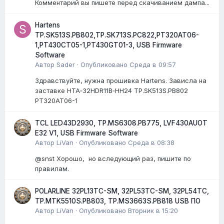
Комментарий вы пишете перед скачиванием дампа...
Hartens
TP.SK513S.PB802,TP.SK713S.PC822,PT320AT06-
1,PT430CT05-1,PT430GT01-3, USB Firmware
Software
Автор
Sader
·
Опубликовано
Среда в 09:57
Здравствуйте, нужна прошивка Hartens. Зависла на
заставке HTA‑32HDR11B‑HH24 TP.SK513S.PB802
PT320AT06-1
TCL LED43D2930, TP.MS6308.PB775, LVF430AUOT
E32 V1, USB Firmware Software
Автор
LiVan
·
Опубликовано
Среда в 08:38
@snst Хорошо, но вследующий раз, пишите по
правилам.
POLARLINE 32PL13TC-SM, 32PL53TC-SM, 32PL54TC,
TP.MTK5510S.PB803, TP.MS3663S.PB818 USB ПО
Автор
LiVan
·
Опубликовано
Вторник в 15:20