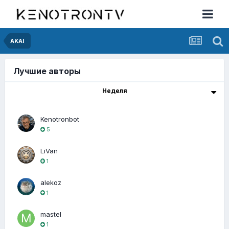
AKAI
Лучшие авторы
Неделя
Kenotronbot
5
LiVan
1
alekoz
1
mastel
1