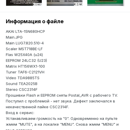
Информация о файле
AKAI LTA-15N680HCP
Main.JPG
Main LUG7.820.510-4
Scaler MST718BE-LF
Flas W25X40A (u24)
EEPROM 24LC32 (U23)
Matrix HT156WX1-100
Tuner TAF6-C2121VH
Video TDA9885TS
Sound TEA2025B
Stereo CSC2314F
Прошивки Flash и EEPROM сняты Postal_AVR с рабочего TV.
Поступил с проблемой - нет звука. Дефект заключался в
некачественной пайке CSC2314F.
Вход в сервис:
Устанавливаем громкость на "0". Одновременно на пульте
жмем "MUTE", а на локалке "MENU". Cнова жмем "MENU" и