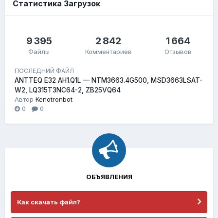
Статистика Загрузок
9 395
2 842
1 664
Файлы
Комментариев
Отзывов
ПОСЛЕДНИЙ ФАЙЛ
ANTTEQ E32 AH1.Q1L — NTM3663.4G500, MSD3663LSAT-
W2, LQ315T3NC64-2, ZB25VQ64
Автор
Kenotronbot
0
0
ОБЪЯВЛЕНИЯ
Как скачать файл?