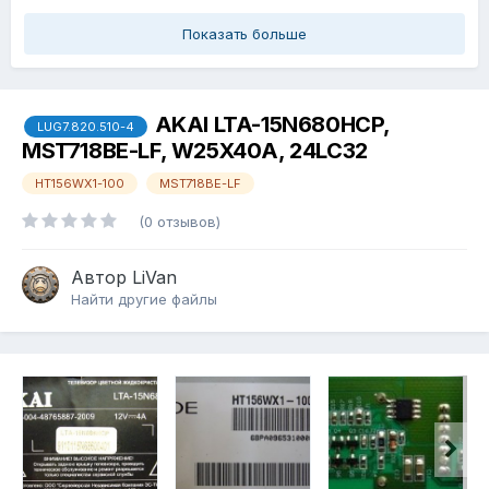
Показать больше
AKAI LTA-15N680HCP,
LUG7.820.510-4
MST718BE-LF, W25X40A, 24LC32
HT156WX1-100
MST718BE-LF
(0 отзывов)
Автор
LiVan
Найти другие файлы