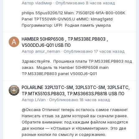
Автор
vladiмир
·
Опубликовано
8 часов назад
philips 55pus9206/12 Мain: 715GB126-M1A-B00-006K
Panel TPT550WR-QVN05.U eMMC: klmag1getd
Программатор: UFPI Родная память умерла
HAMBER 50HRP6508 , TP.MS338E.PB803 ,
V500DDJ6-Q01 USB ПО
Автор
amur_neman
·
Опубликовано
17 часов назад
Здравствуйте. Прошивка платы TP.MS338E.PB803 под
заказ. Модель тв Hamber 50HRP6508 main
TP.MS338E.PB803 panel V500DJ6-Q01
POLARLINE 32PL13TC-SM, 32PL53TC-SM, 32PL54TC,
TP.MTK5510S.PB803, TP.MS3663S.PB818 USB ПО
Автор
LiVan
·
Опубликовано
18 часов назад
@Оксана Отлично! теперь осталось самое главное!
Написать отзыв за дапм который вы скачали ранее.
Обратите внимание: под каждым файлом находятся
две кнопки — «Отзывы» и «Комментарии». Это две
разные кнопки по смыслу и содержанию.