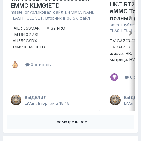
HK.T.RT28
EMMC KLMG1ETD
eMMC Tosh
mastel
опубликовал файл в
eMMC, NAND
полный д
FLASH FULL SET
,
Вторник в 06:57
, файл
kmm
опублико
HAIER 55SMART TV S2 PRO
FLASH FULL SE
T.MT9602.731
LVU550CSDX
TV GAZER EMM
EMMC KLMG1ETD
TV GAZER TV4
...
шасси: HK.T.R
матрица: HV4
0 ответов
...
0 отв
ВЫДЕЛИЛ
ВЫДЕЛ
LiVan
,
Вторник в 15:45
LiVan
,
2
Посмотреть все