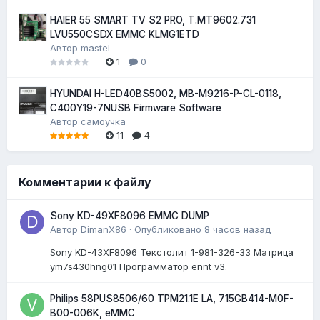
HAIER 55 SMART TV S2 PRO, T.MT9602.731
LVU550CSDX EMMC KLMG1ETD
Автор
mastel
1
0
HYUNDAI H-LED40BS5002, MB-M9216-P-CL-0118,
C400Y19-7NUSB Firmware Software
Автор
самоучка
11
4
Комментарии к файлу
Sony KD-49XF8096 EMMC DUMP
Автор
DimanX86
·
Опубликовано
8 часов назад
Sony KD-43XF8096 Текстолит 1-981-326-33 Матрица
ym7s430hng01 Программатор ennt v3.
Philips 58PUS8506/60 TPM21.1E LA, 715GB414-M0F-
B00-006K, eMMC