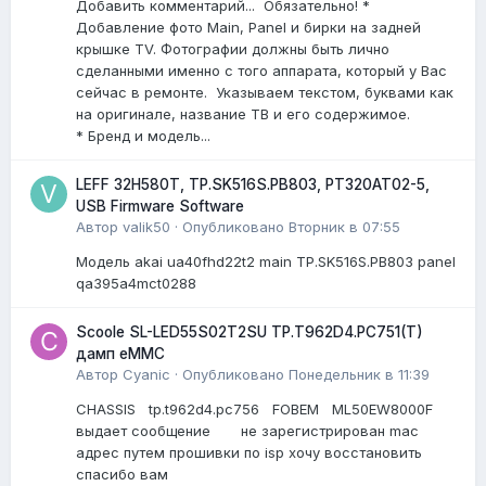
Добавить комментарий... Обязательно! *
Добавление фото Main, Panel и бирки на задней
крышке TV. Фотографии должны быть лично
сделанными именно с того аппарата, который у Вас
сейчас в ремонте. Указываем текстом, буквами как
на оригинале, название ТВ и его содержимое.
* Бренд и модель...
LEFF 32H580T, TP.SK516S.PB803, PT320AT02-5,
USB Firmware Software
Автор
valik50
·
Опубликовано
Вторник в 07:55
Модель akai ua40fhd22t2 main TP.SK516S.PB803 panel
qa395a4mct0288
Scoole SL-LED55S02T2SU TP.T962D4.PC751(T)
дамп eMMC
Автор
Cyanic
·
Опубликовано
Понедельник в 11:39
CHASSIS tp.t962d4.pc756 FOBEM ML50EW8000F
выдает сообщение не зарегистрирован mac
адрес путем прошивки по isp хочу восстановить
спасибо вам