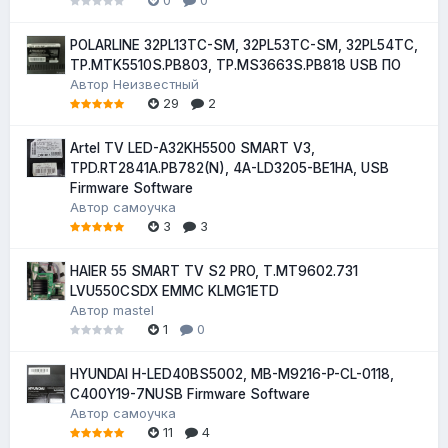
POLARLINE 32PL13TC-SM, 32PL53TC-SM, 32PL54TC,
TP.MTK5510S.PB803, TP.MS3663S.PB818 USB ПО
Автор
Неизвестный
29
2
Artel TV LED-A32KH5500 SMART V3,
TPD.RT2841A.PB782(N), 4A-LD3205-BE1HA, USB
Firmware Software
Автор
самоучка
3
3
HAIER 55 SMART TV S2 PRO, T.MT9602.731
LVU550CSDX EMMC KLMG1ETD
Автор
mastel
1
0
HYUNDAI H-LED40BS5002, MB-M9216-P-CL-0118,
C400Y19-7NUSB Firmware Software
Автор
самоучка
11
4