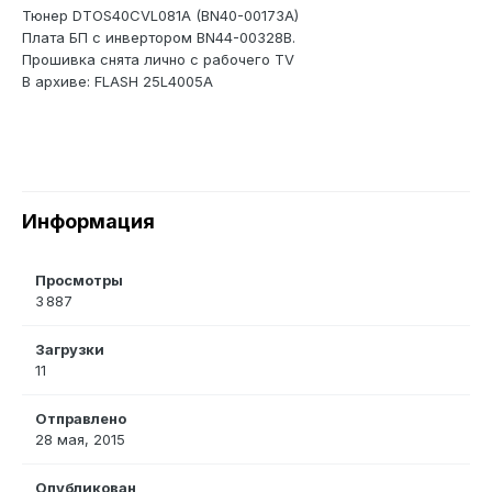
Тюнер DTOS40CVL081A (BN40-00173A)
Плата БП с инвертором BN44-00328B.
Прошивка снята лично с рабочего TV
В архиве: FLASH 25L4005A
Информация
Просмотры
3 887
Загрузки
11
Отправлено
28 мая, 2015
Опубликован