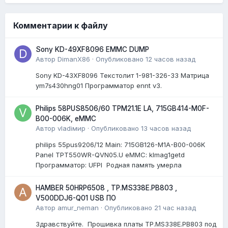
Комментарии к файлу
Sony KD-49XF8096 EMMC DUMP
Автор
DimanX86
·
Опубликовано
12 часов назад
Sony KD-43XF8096 Текстолит 1-981-326-33 Матрица
ym7s430hng01 Программатор ennt v3.
Philips 58PUS8506/60 TPM21.1E LA, 715GB414-M0F-
B00-006K, eMMC
Автор
vladiмир
·
Опубликовано
13 часов назад
philips 55pus9206/12 Мain: 715GB126-M1A-B00-006K
Panel TPT550WR-QVN05.U eMMC: klmag1getd
Программатор: UFPI Родная память умерла
HAMBER 50HRP6508 , TP.MS338E.PB803 ,
V500DDJ6-Q01 USB ПО
Автор
amur_neman
·
Опубликовано
21 час назад
Здравствуйте. Прошивка платы TP.MS338E.PB803 под