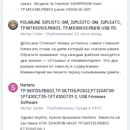
заказ. Модель тв Hamber 50HRP6508 main
TP.MS338E.PB803 panel V500DJ6-Q01
POLARLINE 32PL13TC-SM, 32PL53TC-SM, 32PL54TC,
TP.MTK5510S.PB803, TP.MS3663S.PB818 USB ПО
Автор
LiVan
·
Опубликовано
22 часа назад
@Оксана Отлично! теперь осталось самое главное!
Написать отзыв за дапм который вы скачали ранее.
Обратите внимание: под каждым файлом находятся
две кнопки — «Отзывы» и «Комментарии». Это две
разные кнопки по смыслу и содержанию.
Комментарий вы пишете перед скачиванием дампа...
Hartens
TP.SK513S.PB802,TP.SK713S.PC822,PT320AT06-
1,PT430CT05-1,PT430GT01-3, USB Firmware
Software
Автор
Sader
·
Опубликовано
Среда в 09:57
Здравствуйте, нужна прошивка Hartens. Зависла на
заставке HTA‑32HDR11B‑HH24 TP.SK513S.PB802
PT320AT06-1