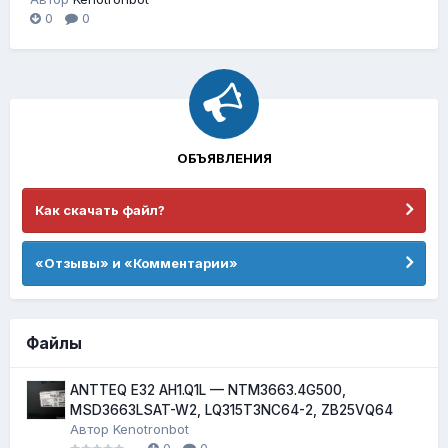
0
0
ОБЪЯВЛЕНИЯ
Как скачать файл?
«Отзывы» и «Комментарии»
Файлы
ANTTEQ E32 AH1.Q1L — NTM3663.4G500,
MSD3663LSAT-W2, LQ315T3NC64-2, ZB25VQ64
Автор
Kenotronbot
0
0