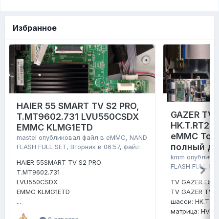
Избранное
HAIER 55 SMART TV S2 PRO,
GAZER TV4
T.MT9602.731 LVU550CSDX
HK.T.RT28
EMMC KLMG1ETD
eMMC Tosh
mastel
опубликовал файл в
eMMC, NAND
полный д
FLASH FULL SET
,
Вторник в 06:57
, файл
kmm
опублико
HAIER 55SMART TV S2 PRO
FLASH FULL SE
T.MT9602.731
LVU550CSDX
TV GAZER EMM
EMMC KLMG1ETD
TV GAZER TV4
...
шасси: HK.T.R
матрица: HV4
0 ответов