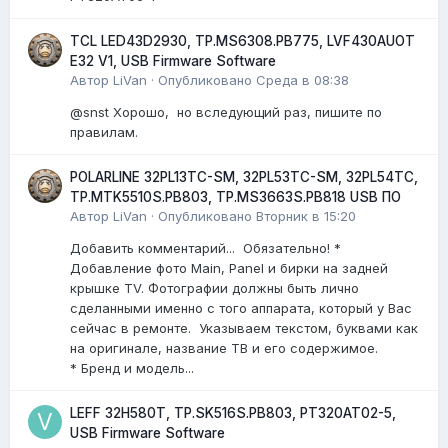
TCL LED43D2930, TP.MS6308.PB775, LVF430AUOT
E32 V1, USB Firmware Software
Автор
LiVan
·
Опубликовано
Среда в 08:38
@snst Хорошо, но вследующий раз, пишите по
правилам.
POLARLINE 32PL13TC-SM, 32PL53TC-SM, 32PL54TC,
TP.MTK5510S.PB803, TP.MS3663S.PB818 USB ПО
Автор
LiVan
·
Опубликовано
Вторник в 15:20
Добавить комментарий... Обязательно! *
Добавление фото Main, Panel и бирки на задней
крышке TV. Фотографии должны быть лично
сделанными именно с того аппарата, который у Вас
сейчас в ремонте. Указываем текстом, буквами как
на оригинале, название ТВ и его содержимое.
* Бренд и модель...
LEFF 32H580T, TP.SK516S.PB803, PT320AT02-5,
USB Firmware Software