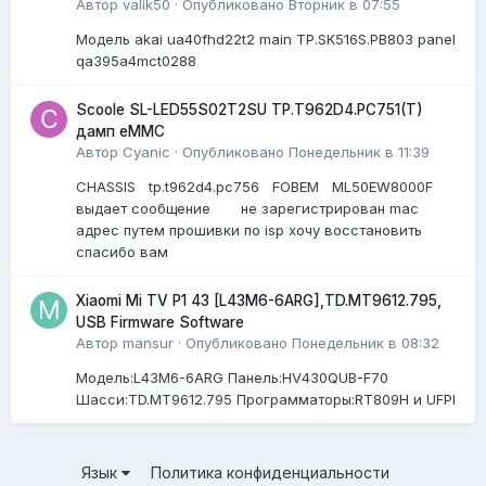
Автор
valik50
·
Опубликовано
Вторник в 07:55
Модель akai ua40fhd22t2 main TP.SK516S.PB803 panel
qa395a4mct0288
Scoole SL-LED55S02T2SU TP.T962D4.PC751(T)
дамп eMMC
Автор
Cyanic
·
Опубликовано
Понедельник в 11:39
CHASSIS tp.t962d4.pc756 FOBEM ML50EW8000F
выдает сообщение не зарегистрирован mac
адрес путем прошивки по isp хочу восстановить
спасибо вам
Xiaomi Mi TV P1 43 [L43M6-6ARG],TD.MT9612.795,
USB Firmware Software
Автор
mansur
·
Опубликовано
Понедельник в 08:32
Модель:L43M6-6ARG Панель:HV430QUB-F70
Шасси:TD.MT9612.795 Программаторы:RT809H и UFPI
Язык
Политика конфиденциальности