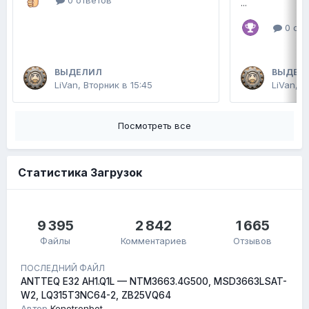
...
0 отв
ВЫДЕЛИЛ
ВЫДЕЛ
LiVan
,
Вторник в 15:45
LiVan
,
2
Посмотреть все
Статистика Загрузок
9 395
2 842
1 665
Файлы
Комментариев
Отзывов
ПОСЛЕДНИЙ ФАЙЛ
ANTTEQ E32 AH1.Q1L — NTM3663.4G500, MSD3663LSAT-
W2, LQ315T3NC64-2, ZB25VQ64
Автор
Kenotronbot