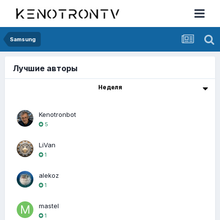
Samsung
Лучшие авторы
Неделя
Kenotronbot
5
LiVan
1
alekoz
1
mastel
1