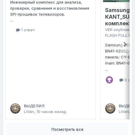
Инженерный комплекс для анализа,
проверки, сравнения и восстановления
Samsung 
SPI-прошивок телевизоров.
KANT_SU2E
...
комплект 
VEK
опубликов
1 ответ
FLASH FULL SE
Samsung UE65
BN41-02992A
панель: CY-B
main: BN41-02
...
0 отв
ВЫДЕЛИЛ
ВЫДЕЛ
LiVan
,
10 часов назад
LiVan
,
2
Посмотреть все