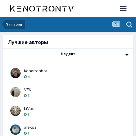
Samsung
Лучшие авторы
Неделя
Kenotronbot
4
VEK
3
LiVan
1
alekoz
1