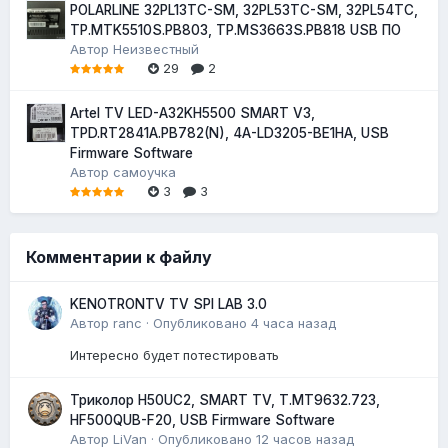
POLARLINE 32PL13TC-SM, 32PL53TC-SM, 32PL54TC,
TP.MTK5510S.PB803, TP.MS3663S.PB818 USB ПО
Автор
Неизвестный
29
2
Artel TV LED-A32KH5500 SMART V3,
TPD.RT2841A.PB782(N), 4A-LD3205-BE1HA, USB
Firmware Software
Автор
самоучка
3
3
Комментарии к файлу
KENOTRONTV TV SPI LAB 3.0
Автор
ranc
·
Опубликовано
4 часа назад
Интересно будет потестировать
Триколор H50UC2, SMART TV, T.MT9632.723,
HF500QUB-F20, USB Firmware Software
Автор
LiVan
·
Опубликовано
12 часов назад