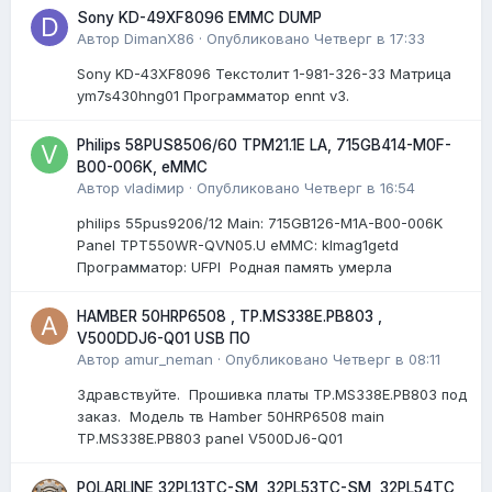
Sony KD-49XF8096 EMMC DUMP
Автор
DimanX86
·
Опубликовано
Четверг в 17:33
Sony KD-43XF8096 Текстолит 1-981-326-33 Матрица
ym7s430hng01 Программатор ennt v3.
Philips 58PUS8506/60 TPM21.1E LA, 715GB414-M0F-
B00-006K, eMMC
Автор
vladiмир
·
Опубликовано
Четверг в 16:54
philips 55pus9206/12 Мain: 715GB126-M1A-B00-006K
Panel TPT550WR-QVN05.U eMMC: klmag1getd
Программатор: UFPI Родная память умерла
HAMBER 50HRP6508 , TP.MS338E.PB803 ,
V500DDJ6-Q01 USB ПО
Автор
amur_neman
·
Опубликовано
Четверг в 08:11
Здравствуйте. Прошивка платы TP.MS338E.PB803 под
заказ. Модель тв Hamber 50HRP6508 main
TP.MS338E.PB803 panel V500DJ6-Q01
POLARLINE 32PL13TC-SM, 32PL53TC-SM, 32PL54TC,