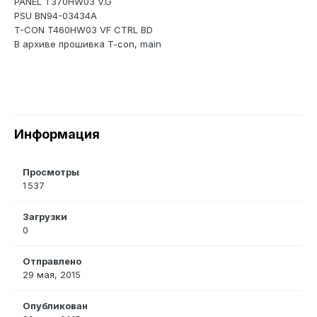
PANEL T370HW03 V.G
PSU BN94-03434A
T-CON T460HW03 VF CTRL BD
В архиве прошивка T-con, main
Информация
Просмотры
1 537
Загрузки
0
Отправлено
29 мая, 2015
Опубликован