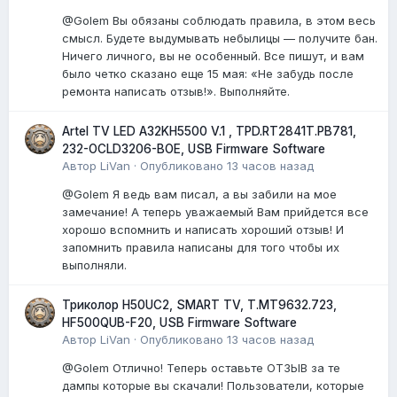
@Golem Вы обязаны соблюдать правила, в этом весь
смысл. Будете выдумывать небылицы — получите бан.
Ничего личного, вы не особенный. Все пишут, и вам
было четко сказано еще 15 мая: «Не забудь после
ремонта написать отзыв!». Выполняйте.
Artel TV LED A32KH5500 V.1 , TPD.RT2841T.PB781,
232-OCLD3206-BOE, USB Firmware Software
Автор
LiVan
·
Опубликовано
13 часов назад
@Golem Я ведь вам писал, а вы забили на мое
замечание! А теперь уважаемый Вам прийдется все
хорошо вспомнить и написать хороший отзыв! И
запомнить правила написаны для того чтобы их
выполняли.
Триколор H50UC2, SMART TV, T.MT9632.723,
HF500QUB-F20, USB Firmware Software
Автор
LiVan
·
Опубликовано
13 часов назад
@Golem Отлично! Теперь оставьте ОТЗЫВ за те
дампы которые вы скачали! Пользователи, которые