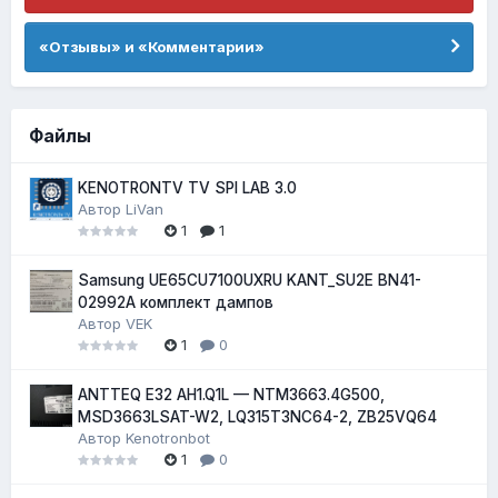
«Отзывы» и «Комментарии»
Файлы
KENOTRONTV TV SPI LAB 3.0
Автор
LiVan
1
1
Samsung UE65CU7100UXRU KANT_SU2E BN41-
02992A комплект дампов
Автор
VEK
1
0
ANTTEQ E32 AH1.Q1L — NTM3663.4G500,
MSD3663LSAT-W2, LQ315T3NC64-2, ZB25VQ64
Автор
Kenotronbot
1
0