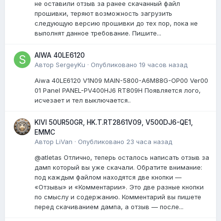
не оставили отзыв за ранее скачанный файл
прошивки, теряют возможность загрузить
следующую версию прошивки до тех пор, пока не
выполнят данное требование. Пишите...
AIWA 40LE6120
Автор
SergeyKu
·
Опубликовано
19 часов назад
Aiwa 40LE6120 V1N09 MAIN-5800-A6M88G-OP00 Ver00
01 Panel PANEL-PV400HJ6 RT809H Появляется лого,
исчезает и тел выключается..
KIVI 50UR50GR, HK.T.RT2861V09, V500DJ6-QE1,
EMMC
Автор
LiVan
·
Опубликовано
23 часа назад
@atletas Отлично, теперь осталось написать отзыв за
дамп который вы уже скачали. Обратите внимание:
под каждым файлом находятся две кнопки —
«Отзывы» и «Комментарии». Это две разные кнопки
по смыслу и содержанию. Комментарий вы пишете
перед скачиванием дампа, а отзыв — после...