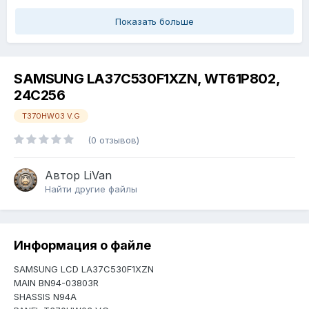
Показать больше
SAMSUNG LA37C530F1XZN, WT61P802,
24C256
T370HW03 V.G
(0 отзывов)
Автор
LiVan
Найти другие файлы
Информация о файле
SAMSUNG LCD LA37C530F1XZN
MAIN BN94-03803R
SHASSIS N94A