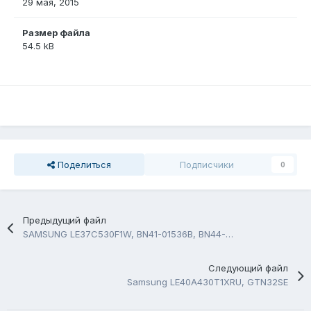
29 мая, 2015
Размер файла
54.5 kB
Поделиться
Подписчики
0
Предыдущий файл
SAMSUNG LE37C530F1W, BN41-01536B, BN44-00339B, WT61P802
Следующий файл
Samsung LE40A430T1XRU, GTN32SE