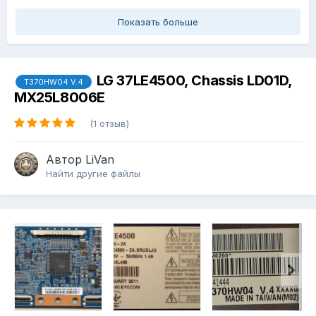
Показать больше
LG 37LE4500, Chassis LD01D,
T370HW04 V.4
MX25L8006E
(1 отзыв)
Автор
LiVan
Найти другие файлы