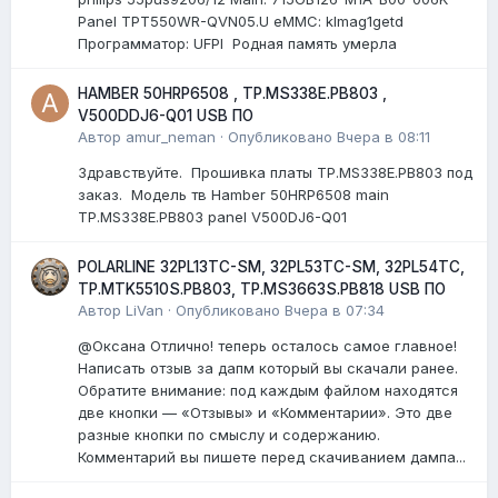
Panel TPT550WR-QVN05.U eMMC: klmag1getd
Программатор: UFPI Родная память умерла
HAMBER 50HRP6508 , TP.MS338E.PB803 ,
V500DDJ6-Q01 USB ПО
Автор
amur_neman
·
Опубликовано
Вчера в 08:11
Здравствуйте. Прошивка платы TP.MS338E.PB803 под
заказ. Модель тв Hamber 50HRP6508 main
TP.MS338E.PB803 panel V500DJ6-Q01
POLARLINE 32PL13TC-SM, 32PL53TC-SM, 32PL54TC,
TP.MTK5510S.PB803, TP.MS3663S.PB818 USB ПО
Автор
LiVan
·
Опубликовано
Вчера в 07:34
@Оксана Отлично! теперь осталось самое главное!
Написать отзыв за дапм который вы скачали ранее.
Обратите внимание: под каждым файлом находятся
две кнопки — «Отзывы» и «Комментарии». Это две
разные кнопки по смыслу и содержанию.
Комментарий вы пишете перед скачиванием дампа...