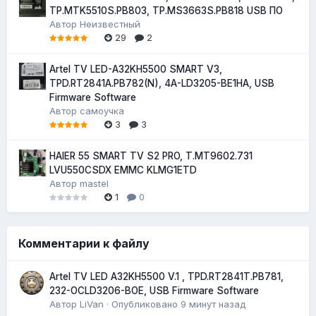
TP.MTK5510S.PB803, TP.MS3663S.PB818 USB ПО
Автор
Неизвестный
29
2
Artel TV LED-A32KH5500 SMART V3,
TPD.RT2841A.PB782(N), 4A-LD3205-BE1HA, USB
Firmware Software
Автор
самоучка
3
3
HAIER 55 SMART TV S2 PRO, T.MT9602.731
LVU550CSDX EMMC KLMG1ETD
Автор
mastel
1
0
Комментарии к файлу
Artel TV LED A32KH5500 V.1 , TPD.RT2841T.PB781,
232-OCLD3206-BOE, USB Firmware Software
Автор
LiVan
·
Опубликовано
9 минут назад