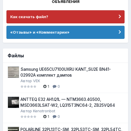
ОБЪЯВЛЕНИЯ
Как скачать файл?
«Отзывы» и «Комментарии»
Файлы
Samsung UE65CU7100UXRU KANT_SU2E BN41-
02992A комплект дампов
Автор
VEK
1
0
ANTTEQ E32 AH1.Q1L — NTM3663.4G500,
MSD3663LSAT-W2, LQ315T3NC64-2, ZB25VQ64
Автор
Kenotronbot
1
0
POLARLINE 32PL13TC-SM, 32PL53TC-SM, 32PL54TC,