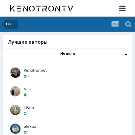
LG
Лучшие авторы
Неделя
Kenotronbot
4
VEK
3
LiVan
1
alekoz
1