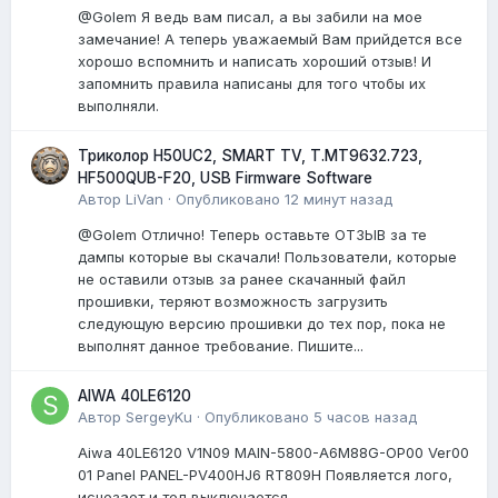
@Golem Я ведь вам писал, а вы забили на мое
замечание! А теперь уважаемый Вам прийдется все
хорошо вспомнить и написать хороший отзыв! И
запомнить правила написаны для того чтобы их
выполняли.
Триколор H50UC2, SMART TV, T.MT9632.723,
HF500QUB-F20, USB Firmware Software
Автор
LiVan
·
Опубликовано
12 минут назад
@Golem Отлично! Теперь оставьте ОТЗЫВ за те
дампы которые вы скачали! Пользователи, которые
не оставили отзыв за ранее скачанный файл
прошивки, теряют возможность загрузить
следующую версию прошивки до тех пор, пока не
выполнят данное требование. Пишите...
AIWA 40LE6120
Автор
SergeyKu
·
Опубликовано
5 часов назад
Aiwa 40LE6120 V1N09 MAIN-5800-A6M88G-OP00 Ver00
01 Panel PANEL-PV400HJ6 RT809H Появляется лого,
исчезает и тел выключается..