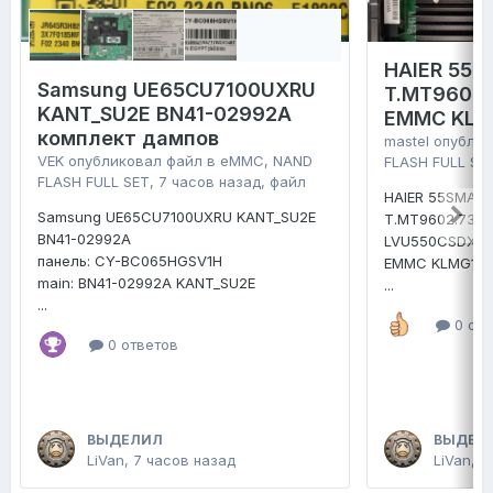
HAIER 55 
Samsung UE65CU7100UXRU
T.MT9602.
KANT_SU2E BN41-02992A
EMMC KLM
комплект дампов
mastel
опублик
VEK
опубликовал файл в
eMMC, NAND
FLASH FULL SE
FLASH FULL SET
,
7 часов назад
, файл
HAIER 55SMART
Samsung UE65CU7100UXRU KANT_SU2E
T.MT9602.731
BN41-02992A
LVU550CSDX
панель: CY-BC065HGSV1H
EMMC KLMG1E
main: BN41-02992A KANT_SU2E
...
...
0 отв
0 ответов
ВЫДЕЛИЛ
ВЫДЕЛ
LiVan
,
7 часов назад
LiVan
,
В