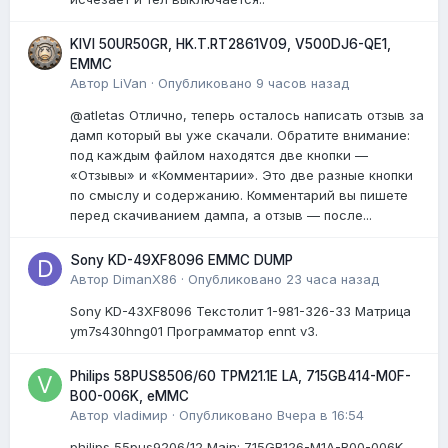
KIVI 50UR50GR, HK.T.RT2861V09, V500DJ6-QE1,
EMMC
Автор
LiVan
·
Опубликовано
9 часов назад
@atletas Отлично, теперь осталось написать отзыв за
дамп который вы уже скачали. Обратите внимание:
под каждым файлом находятся две кнопки —
«Отзывы» и «Комментарии». Это две разные кнопки
по смыслу и содержанию. Комментарий вы пишете
перед скачиванием дампа, а отзыв — после...
Sony KD-49XF8096 EMMC DUMP
Автор
DimanX86
·
Опубликовано
23 часа назад
Sony KD-43XF8096 Текстолит 1-981-326-33 Матрица
ym7s430hng01 Программатор ennt v3.
Philips 58PUS8506/60 TPM21.1E LA, 715GB414-M0F-
B00-006K, eMMC
Автор
vladiмир
·
Опубликовано
Вчера в 16:54
philips 55pus9206/12 Мain: 715GB126-M1A-B00-006K