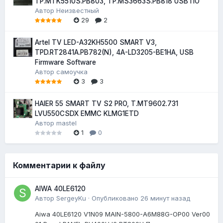
TP.MTK5510S.PB803, TP.MS3663S.PB818 USB ПО
Автор
Неизвестный
29
2
Artel TV LED-A32KH5500 SMART V3,
TPD.RT2841A.PB782(N), 4A-LD3205-BE1HA, USB
Firmware Software
Автор
самоучка
3
3
HAIER 55 SMART TV S2 PRO, T.MT9602.731
LVU550CSDX EMMC KLMG1ETD
Автор
mastel
1
0
Комментарии к файлу
AIWA 40LE6120
Автор
SergeyKu
·
Опубликовано
26 минут назад
Aiwa 40LE6120 V1N09 MAIN-5800-A6M88G-OP00 Ver00