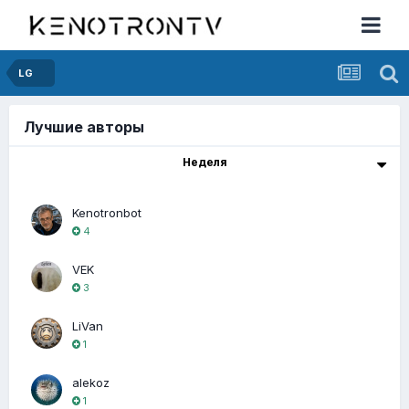
LG
Лучшие авторы
Неделя
Kenotronbot
4
VEK
3
LiVan
1
alekoz
1