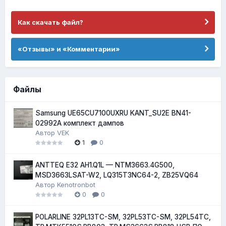
Как скачать файл?
«Отзывы» и «Комментарии»
Файлы
Samsung UE65CU7100UXRU KANT_SU2E BN41-
02992A комплект дампов
Автор
VEK
1
0
ANTTEQ E32 AH1.Q1L — NTM3663.4G500,
MSD3663LSAT-W2, LQ315T3NC64-2, ZB25VQ64
Автор
Kenotronbot
0
0
POLARLINE 32PL13TC-SM, 32PL53TC-SM, 32PL54TC,