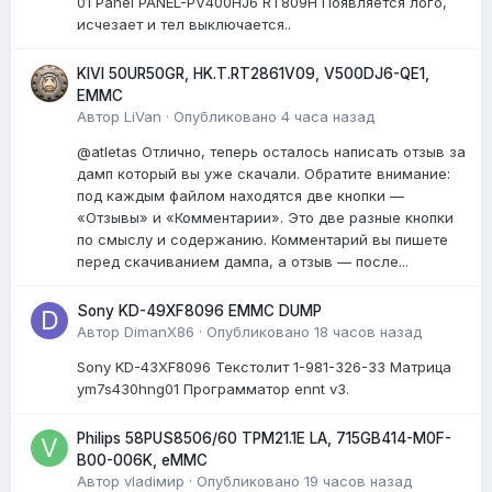
01 Panel PANEL-PV400HJ6 RT809H Появляется лого,
исчезает и тел выключается..
KIVI 50UR50GR, HK.T.RT2861V09, V500DJ6-QE1,
EMMC
Автор
LiVan
·
Опубликовано
4 часа назад
@atletas Отлично, теперь осталось написать отзыв за
дамп который вы уже скачали. Обратите внимание:
под каждым файлом находятся две кнопки —
«Отзывы» и «Комментарии». Это две разные кнопки
по смыслу и содержанию. Комментарий вы пишете
перед скачиванием дампа, а отзыв — после...
Sony KD-49XF8096 EMMC DUMP
Автор
DimanX86
·
Опубликовано
18 часов назад
Sony KD-43XF8096 Текстолит 1-981-326-33 Матрица
ym7s430hng01 Программатор ennt v3.
Philips 58PUS8506/60 TPM21.1E LA, 715GB414-M0F-
B00-006K, eMMC
Автор
vladiмир
·
Опубликовано
19 часов назад