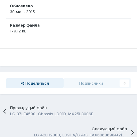
Обновлено
30 мая, 2015
Размер файла
179.12 kB
Поделиться
Подписчики
0
Предыдущий файл
LG 37LE4500, Chassis LD01D, MX25L8006E
Следующий файл
LG 42LH2000, LD91 A/G A/G EAX60686904(2) , SPI FLASH 25X32