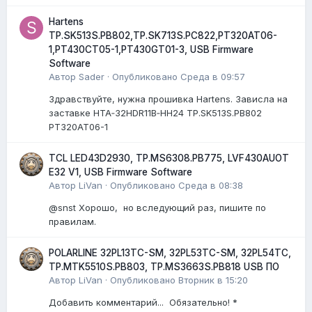
Hartens
TP.SK513S.PB802,TP.SK713S.PC822,PT320AT06-
1,PT430CT05-1,PT430GT01-3, USB Firmware
Software
Автор
Sader
·
Опубликовано
Среда в 09:57
Здравствуйте, нужна прошивка Hartens. Зависла на
заставке HTA‑32HDR11B‑HH24 TP.SK513S.PB802
PT320AT06-1
TCL LED43D2930, TP.MS6308.PB775, LVF430AUOT
E32 V1, USB Firmware Software
Автор
LiVan
·
Опубликовано
Среда в 08:38
@snst Хорошо, но вследующий раз, пишите по
правилам.
POLARLINE 32PL13TC-SM, 32PL53TC-SM, 32PL54TC,
TP.MTK5510S.PB803, TP.MS3663S.PB818 USB ПО
Автор
LiVan
·
Опубликовано
Вторник в 15:20
Добавить комментарий... Обязательно! *