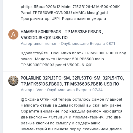
philips 55pus9206/12 Мain: 715GB126-M1A-B00-006K
Panel TPT550WR-QVN05.U eMMC: klmag1getd
Программатор: UFPI Родная память умерла
HAMBER 50HRP6508 , TP.MS338E.PB803 ,
V500DDJ6-Q01 USB ПО
Автор
amur_neman
·
Опубликовано
Вчера в 08:11
Здравствуйте. Прошивка платы TP.MS338E.PB803 под
заказ. Модель тв Hamber 50HRP6508 main
TP.MS338E.PB803 panel V500DJ6-Q01
POLARLINE 32PL13TC-SM, 32PL53TC-SM, 32PL54TC,
TP.MTK5510S.PB803, TP.MS3663S.PB818 USB ПО
Автор
LiVan
·
Опубликовано
Вчера в 07:34
@Оксана Отлично! теперь осталось самое главное!
Написать отзыв за дапм который вы скачали ранее.
Обратите внимание: под каждым файлом находятся
две кнопки — «Отзывы» и «Комментарии». Это две
разные кнопки по смыслу и содержанию.
Комментарий вы пишете перед скачиванием дампа...