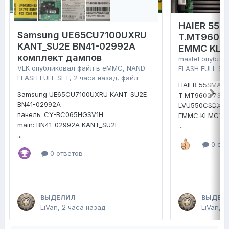
HAIER 55 
Samsung UE65CU7100UXRU
T.MT9602.
KANT_SU2E BN41-02992A
EMMC KLM
комплект дампов
mastel
опублик
VEK
опубликовал файл в
eMMC, NAND
FLASH FULL SE
FLASH FULL SET
,
2 часа назад
, файл
HAIER 55SMART
Samsung UE65CU7100UXRU KANT_SU2E
T.MT9602.731
BN41-02992A
LVU550CSDX
панель: CY-BC065HGSV1H
EMMC KLMG1E
main: BN41-02992A KANT_SU2E
...
...
0 отв
0 ответов
ВЫДЕЛИЛ
ВЫДЕЛ
LiVan
,
2 часа назад
LiVan
,
В