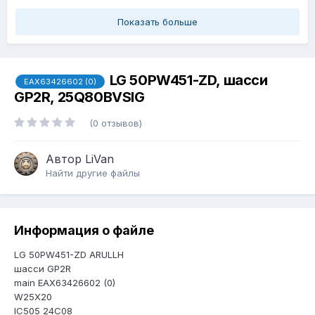
Показать больше
LG 50PW451-ZD, шасси
EAX63426602 (0)
GP2R, 25Q80BVSIG
(0 отзывов)
Автор
LiVan
Найти другие файлы
Информация о файле
LG 50PW451-ZD ARULLH
шасси GP2R
main EAX63426602 (0)
W25X20
IC505 24C08