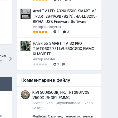
Artel TV LED-A32KH5500 SMART V3,
TPD.RT2841A.PB782(N), 4A-LD3205-
BE1HA, USB Firmware Software
Автор
самоучка
3
3
HAIER 55 SMART TV S2 PRO,
T.MT9602.731 LVU550CSDX EMMC
KLMG1ETD
айл
Автор
mastel
AKAI LTA-26C904M, 25X80VSIG, 24C08(T-CON)
1
0
Комментарии к файлу
KIVI 50UR50GR, HK.T.RT2861V09,
V500DJ6-QE1, EMMC
Автор
LiVan
·
Опубликовано
3 часа
назад
го
@atletas Отлично, теперь осталось