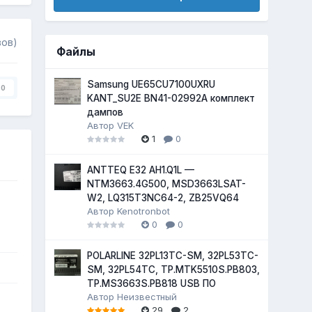
вов)
Файлы
Samsung UE65CU7100UXRU
0
KANT_SU2E BN41-02992A комплект
дампов
Автор
VEK
1
0
ANTTEQ E32 AH1.Q1L —
NTM3663.4G500, MSD3663LSAT-
W2, LQ315T3NC64-2, ZB25VQ64
Автор
Kenotronbot
0
0
POLARLINE 32PL13TC-SM, 32PL53TC-
SM, 32PL54TC, TP.MTK5510S.PB803,
TP.MS3663S.PB818 USB ПО
Автор
Неизвестный
29
2