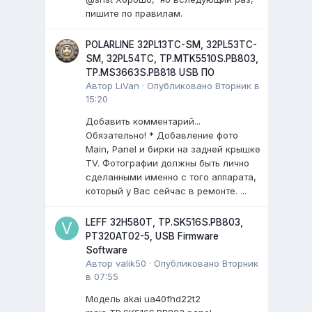
пишите по правилам.
POLARLINE 32PL13TC-SM, 32PL53TC-
SM, 32PL54TC, TP.MTK5510S.PB803,
TP.MS3663S.PB818 USB ПО
Автор
LiVan
·
Опубликовано
Вторник в
15:20
Добавить комментарий...
Обязательно! * Добавление фото
Main, Panel и бирки на задней крышке
TV. Фотографии должны быть лично
сделанными именно с того аппарата,
который у Вас сейчас в ремонте. ...
LEFF 32H580T, TP.SK516S.PB803,
PT320AT02-5, USB Firmware
Software
Автор
valik50
·
Опубликовано
Вторник
в 07:55
Модель akai ua40fhd22t2