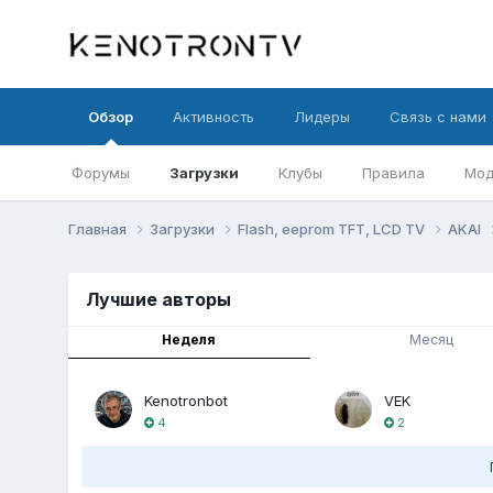
Обзор
Активность
Лидеры
Связь с нами
Форумы
Загрузки
Клубы
Правила
Мод
Главная
Загрузки
Flash, eeprom TFT, LCD TV
AKAI
Лучшие авторы
Неделя
Месяц
Kenotronbot
VEK
4
2