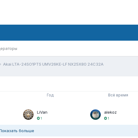
ераторы
Akai LTA-24SO1PTS UMV26KE-LF NX25X80 24C32A
Год
Всё время
LiVan
alekoz
1
1
Показать больше