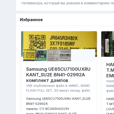
телевизора, который вы указали в комментариях п
Избранное
HA
Samsung UE65CU7100UXRU
T.
KANT_SU2E BN41-02992A
EM
комплект дампов
mast
VEK
опубликовал файл в
eMMC, NAND
NAND
FLASH FULL SET
,
50 минут назад
, файл
фай
Samsung UE65CU7100UXRU KANT_SU2E
HAI
BN41-02992A
T.MT
панель: CY-BC065HGSV1H
LVU
main: BN41-02992A KANT_SU2E