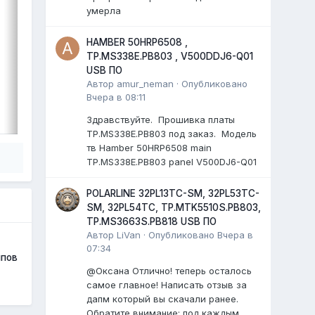
панель: HV430FHB-F94
умерла
main: TPD.SK332.PB801(T)
T-con: TF511F7-A V1.0
HAMBER 50HRP6508 ,
...
TP.MS338E.PB803 , V500DDJ6-Q01
0 ответов
USB ПО
Автор
amur_neman
·
Опубликовано
Вчера в 08:11
ВЫДЕЛИЛ
LiVan
,
29 июля
Здравствуйте. Прошивка платы
TP.MS338E.PB803 под заказ. Модель
тв Hamber 50HRP6508 main
TP.MS338E.PB803 panel V500DJ6-Q01
POLARLINE 32PL13TC-SM, 32PL53TC-
SM, 32PL54TC, TP.MTK5510S.PB803,
TP.MS3663S.PB818 USB ПО
Автор
LiVan
·
Опубликовано
Вчера в
07:34
мпов
@Оксана Отлично! теперь осталось
самое главное! Написать отзыв за
дапм который вы скачали ранее.
Обратите внимание: под каждым