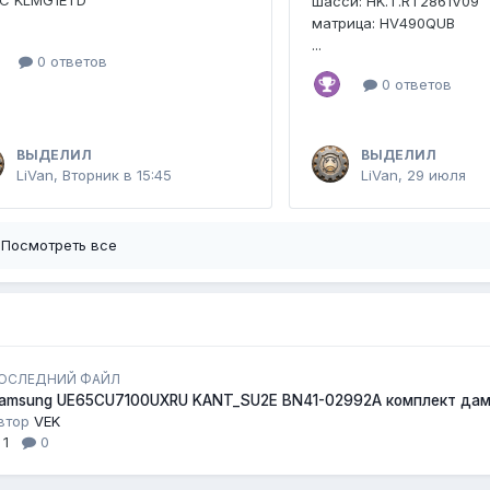
C KLMG1ETD
шасси: HK.T.RT2861V09
матрица: HV490QUB
...
0 ответов
0 ответов
ВЫДЕЛИЛ
ВЫДЕЛИЛ
LiVan
,
Вторник в 15:45
LiVan
,
29 июля
Посмотреть все
ОСЛЕДНИЙ ФАЙЛ
amsung UE65CU7100UXRU KANT_SU2E BN41-02992A комплект да
втор
VEK
1
0