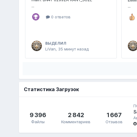
EMM
...
...
0 ответов
ВЫДЕЛИЛ
LiVan
,
35 минут назад
Статистика Загрузок
П
S
9 396
2 842
1 667
А
Файлы
Комментариев
Отзывов