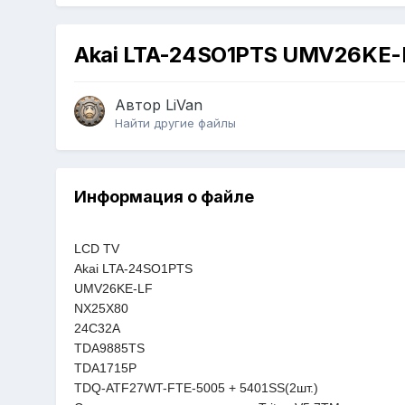
Akai LTA-24SO1PTS UMV26KE
Автор
LiVan
Найти другие файлы
Информация о файле
LCD TV
Akai LTA-24SO1PTS
UMV26KE-LF
NX25X80
24C32A
TDA9885TS
TDA1715P
TDQ-ATF27WT-FTE-5005 + 5401SS(2шт.)