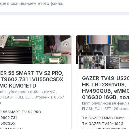
еред скачиванием этого файла.
IER 55 SMART TV S2 PRO,
GAZER TV49-US2
MT9602.731 LVU550CSDX
HK.T.RT2861V09,
MC KLMG1ETD
HV490QUB, eMMC
el
опубликовал файл в
eMMC,
016G30 16GB, по
 FLASH FULL SET
,
Вторник в 06:57
,
л
kmm
опубликовал файл
FLASH FULL SET
,
29 июл
ER 55SMART TV S2 PRO
9602.731
TV GAZER EMMC Dump
550CSDX
TV GAZER TV49-US2G