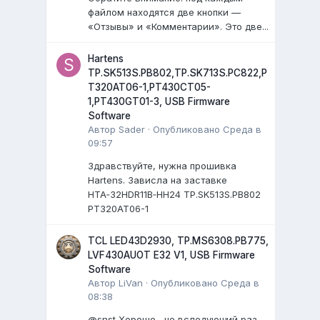
файлом находятся две кнопки —
«Отзывы» и «Комментарии». Это две...
Hartens
TP.SK513S.PB802,TP.SK713S.PC822,P
T320AT06-1,PT430CT05-
1,PT430GT01-3, USB Firmware
Software
Автор
Sader
·
Опубликовано
Среда в
09:57
Здравствуйте, нужна прошивка
Hartens. Зависла на заставке
HTA‑32HDR11B‑HH24 TP.SK513S.PB802
PT320AT06-1
TCL LED43D2930, TP.MS6308.PB775,
LVF430AUOT E32 V1, USB Firmware
Software
Автор
LiVan
·
Опубликовано
Среда в
08:38
@snst Хорошо, но вследующий раз,