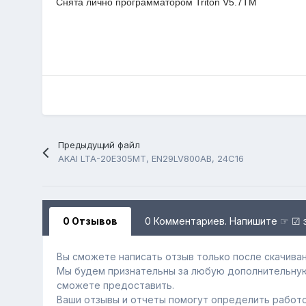
Снята лично программатором Triton V5.7TM
Предыдущий файл
AKAI LTA-20E305MT, EN29LV800AB, 24C16
0 Отзывов
0 Комментариев. Напишите ☞ ☑ 
Вы сможете написать отзыв только после скачиван
Мы будем признательны за любую дополнительну
сможете предоставить.
Ваши отзывы и отчеты помогут определить работо