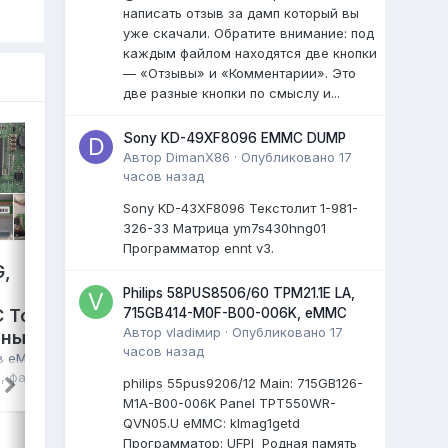
написать отзыв за дамп который вы
уже скачали. Обратите внимание: под
каждым файлом находятся две кнопки
— «Отзывы» и «Комментарии». Это
две разные кнопки по смыслу и...
Sony KD-49XF8096 EMMC DUMP
Автор
DimanX86
·
Опубликовано
17
часов назад
Sony KD-43XF8096 Текстолит 1-981-
326-33 Матрица ym7s430hng01
Программатор ennt v3.
G,
Samsung TV Plus S-4300,
TPD.SK332.PB801(T),
Philips 58PUS8506/60 TPM21.1E LA,
715GB414-M0F-B00-006K, eMMC
 Toshiba
HV430FHB-F94, NT72690,
Автор
vladiмир
·
Опубликовано
17
лный дамп
eMMC KLM4G1FETE-B041,
часов назад
полный дамп
 в
eMMC, NAND
я
, файл
VEK
опубликовал файл в
eMMC, NAND
philips 55pus9206/12 Мain: 715GB126-
FLASH FULL SET
,
29 июля
, файл
M1A-B00-006K Panel TPT550WR-
QVN05.U eMMC: klmag1getd
Samsung TV Plus S-4300
Программатор: UFPI Родная память