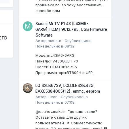
прошивки по isp хочу восстановить
спасибо вам
Xiaomi Mi TV P1 43 [L43M6-
6ARG],TD.MT9612.795, USB Firmware
Software
1ETD
Автор
mansur
·
Опубликовано
Понедельник в 08:32
Модель:L43M6-6ARG
Панель:HV430QUB-F70
Шасси:TD.MT9612.795
Программаторы:RT809H и UFPI
LG 42LB673V, LCLDLE42B.42G,
EAX65384005(1.2), emmc, eeprom
Автор
LiVan
·
Опубликовано
Понедельник в 07:08
@osuhov.maksim Где ваш отзыв?
Оставьте отзыв для других
пользователей. 📌 Совместимость:
Модель ТВ, подошла ли прошивка? 💾