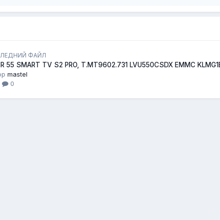
ЛЕДНИЙ ФАЙЛ
ER 55 SMART TV S2 PRO, T.MT9602.731 LVU550CSDX EMMC KLMG
ор
mastel
1
0