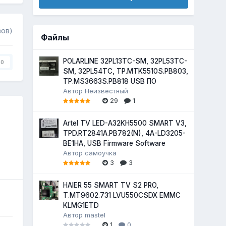
вов)
Файлы
POLARLINE 32PL13TC-SM, 32PL53TC-
0
SM, 32PL54TC, TP.MTK5510S.PB803,
TP.MS3663S.PB818 USB ПО
Автор
Неизвестный
29
1
Artel TV LED-A32KH5500 SMART V3,
TPD.RT2841A.PB782(N), 4A-LD3205-
BE1HA, USB Firmware Software
Автор
самоучка
3
3
HAIER 55 SMART TV S2 PRO,
T.MT9602.731 LVU550CSDX EMMC
KLMG1ETD
Автор
mastel
1
0