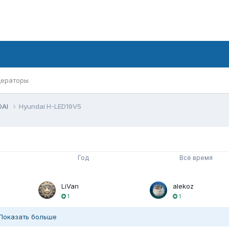
ераторы
DAI
Hyundai H-LED19V5
Год
Всё время
LiVan
alekoz
1
1
Показать больше