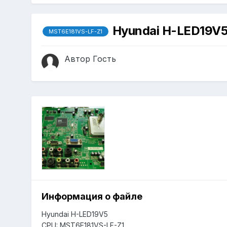
Hyundai H-LED19V
MST6E181VS-LF-Z1
Автор Гость
Информация о файле
Hyundai H-LED19V5
CPU: MST6E181VS-LF-Z1