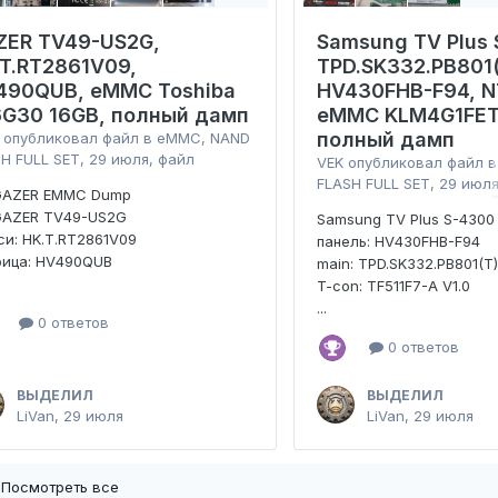
ZER TV49-US2G,
Samsung TV Plus 
.T.RT2861V09,
TPD.SK332.PB801(
490QUB, eMMC Toshiba
HV430FHB-F94, N
6G30 16GB, полный дамп
eMMC KLM4G1FET
полный дамп
опубликовал файл в
eMMC, NAND
H FULL SET
,
29 июля
, файл
VEK
опубликовал файл 
FLASH FULL SET
,
29 июл
GAZER EMMC Dump
GAZER TV49-US2G
Samsung TV Plus S-4300
и: HK.T.RT2861V09
панель: HV430FHB-F94
рица: HV490QUB
main: TPD.SK332.PB801(T
T-con: TF511F7-A V1.0
...
0 ответов
0 ответов
ВЫДЕЛИЛ
ВЫДЕЛИЛ
LiVan
,
29 июля
LiVan
,
29 июля
Посмотреть все