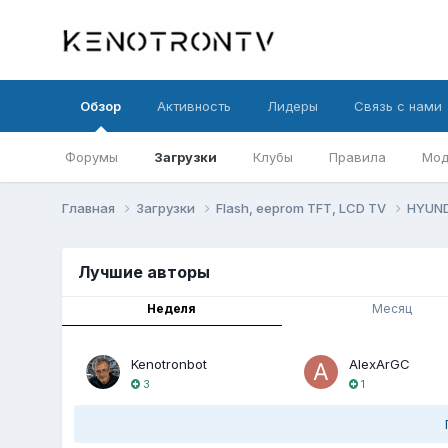
Обзор
Активность
Лидеры
Связь с нами
Форумы
Загрузки
Клубы
Правила
Мод
Главная
Загрузки
Flash, eeprom TFT, LCD TV
HYUN
Лучшие авторы
Неделя
Месяц
Kenotronbot
AlexArGC
3
1