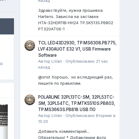
назад
Здравствуйте, нужна прошивка
Hartens. Зависла на заставке
HTA‑32HDR11B‑HH24 TP.SK513S.PB802
PT320AT06-1
TCL LED43D2930, TP.MS6308.PB775,
LVF430AUOT E32 V1, USB Firmware
Software
Автор
LiVan
·
Опубликовано
21 час
го
назад
@snst Хорошо, но вследующий раз,
пишите по правилам.
POLARLINE 32PL13TC-SM, 32PL53TC-
SM, 32PL54TC, TP.MTK5510S.PB803,
TP.MS3663S.PB818 USB ПО
Автор
LiVan
·
Опубликовано
Вторник в
15:20
Добавить комментарий...
Обязательно! * Добавление фото