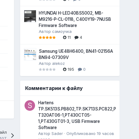
HYUNDAI H-LED40BS5002, MB-
M9216-P-CL-0118, C400Y19-7NUSB
Firmware Software
Автор
самоучка
11
4
Samsung UE48H6400, BN41-02156A
BN94-07309V
Автор
alekoz
195
0
Комментарии к файлу
Hartens
TP.SK513S.PB802,TP.SK713S.PC822,P
T320AT06-1,PT430CT05-
1,PT430GT01-3, USB Firmware
Software
айл
Автор
Sader
·
Опубликовано
19 часов
40T