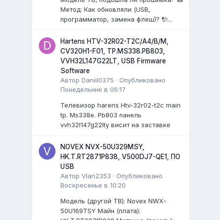
Метод: Как обновляли (USB,
программатор, замена флеш)? 🔌...
Hartens HTV-32R02-T2C/A4/B/M,
CV320H1-F01, TP.MS338.PB803,
VVH32L147G22LT, USB Firmware
Software
Автор
Daniil0375
·
Опубликовано
Понедельник в 06:17
Телевизор harens Htv-32r02-t2c main
tp. Ms338e. Pb803 панель
vvh32l147g22lty висит на заставке
NOVEX NVX-50U329MSY,
HK.T.RT2871P838, V500DJ7-QE1, ПО
USB
Автор
Vlan2353
·
Опубликовано
Воскресенье в 10:20
Модель (другой ТВ): Novex NWX-
50U169TSY Майн (плата):