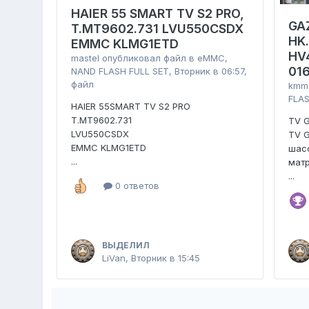
HAIER 55 SMART TV S2 PRO,
GA
T.MT9602.731 LVU550CSDX
HK
EMMC KLMG1ETD
HV
mastel
опубликовал файл в
eMMC,
01
NAND FLASH FULL SET
,
Вторник в 06:57
,
файл
kmm
FLAS
HAIER 55SMART TV S2 PRO
T.MT9602.731
TV 
LVU550CSDX
TV 
EMMC KLMG1ETD
шасс
...
мат
...
0 ответов
ВЫДЕЛИЛ
LiVan
,
Вторник в 15:45