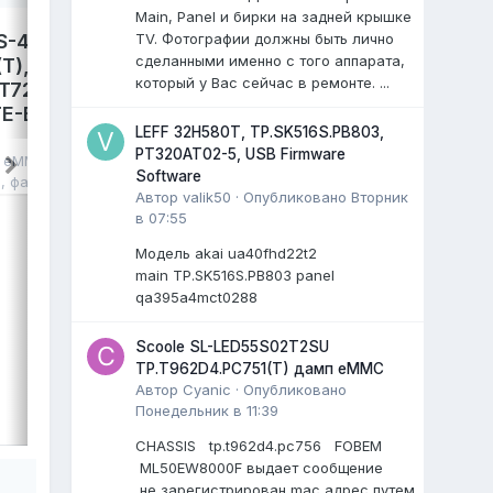
Main, Panel и бирки на задней крышке
TV. Фотографии должны быть лично
S-4300,
LEFF 50U540S,
сделанными именно с того аппарата,
T),
TP.SK706S.PC822. Damp
который у Вас сейчас в ремонте. ...
T72690,
eMMC.
E-B041,
avdalev
опубликовал файл в
eMMC,
LEFF 32H580T, TP.SK516S.PB803,
NAND FLASH FULL SET
,
17 июля
, файл
PT320AT02-5, USB Firmware
в
eMMC, NAND
LEFF 50U540S Яндекс ТВ.
Software
я
, файл
Main: TP.SK706S.PC822
Автор
valik50
·
Опубликовано
Вторник
Cpu: MT9632EAATDB
в 07:55
Panel: CC500PV5D
Модель akai ua40fhd22t2
...
)
main TP.SK516S.PB803 panel
0 ответов
qa395a4mct0288
Scoole SL-LED55S02T2SU
TP.T962D4.PC751(T) дамп eMMC
Автор
Cyanic
·
Опубликовано
ВЫДЕЛИЛ
Понедельник в 11:39
LiVan
,
17 июля
CHASSIS tp.t962d4.pc756 FOBEM
ML50EW8000F выдает сообщение
не зарегистрирован mac адрес путем