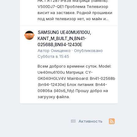
HK.T.RT2871P838 Матрица (панель):
V500DJ7-QE1 Проблема Телевизор
висит на заставке. Родной прошивки
под мой телевизор нет, но майн и...
SAMSUNG UE40MU6100U,
KANT_M_BUILT_IN,BN41-
02568B,BN94-12430E
Автор
Онищенко
·
Опубликовано
Суббота в 15:45
Всем доброго времени суток. Model:
Ue40mu6100u Матрица: CY-
GK040HGLV4V Mainboard: Bn41-02568b
(bn94-12430e) Блок питания: Bn44-
00806a (l40s6_fdy) Прошу добро на
загрузку файла.
Активность