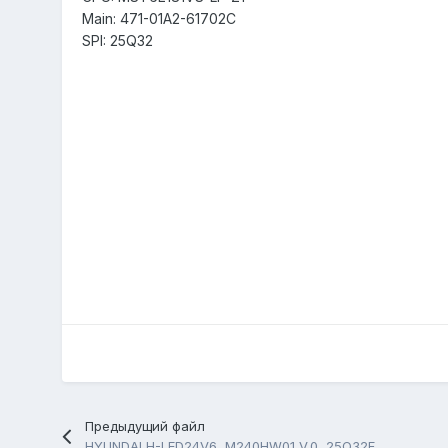
Main: 471-01A2-61702C
SPI: 25Q32
Предыдущий файл
HYUNDAI H-LED24V6, M240HW01 V.0, 25Q32FVSIG