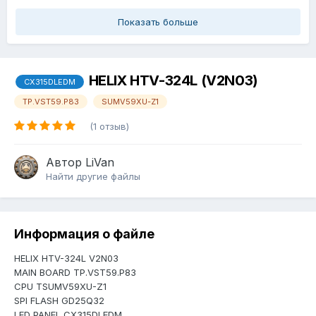
Показать больше
HELIX HTV-324L (V2N03)
CX315DLEDM
TP.VST59.P83
SUMV59XU-Z1
(1 отзыв)
Автор
LiVan
Найти другие файлы
Информация о файле
HELIX HTV-324L V2N03
MAIN BOARD TP.VST59.P83
CPU TSUMV59XU-Z1
SPI FLASH GD25Q32
LED PANEL CX315DLEDM