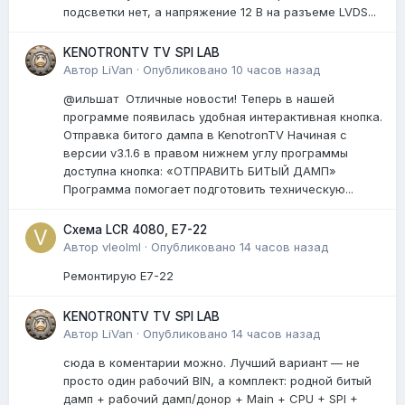
подсветки нет, а напряжение 12 В на разъеме LVDS...
KENOTRONTV TV SPI LAB
Автор
LiVan
·
Опубликовано
10 часов назад
@ильшат Отличные новости! Теперь в нашей
программе появилась удобная интерактивная кнопка.
Отправка битого дампа в KenotronTV Начиная с
версии v3.1.6 в правом нижнем углу программы
доступна кнопка: «ОТПРАВИТЬ БИТЫЙ ДАМП»
Программа помогает подготовить техническую...
Схема LCR 4080, E7-22
Автор
vleolml
·
Опубликовано
14 часов назад
Ремонтирую E7-22
KENOTRONTV TV SPI LAB
Автор
LiVan
·
Опубликовано
14 часов назад
сюда в коментарии можно. Лучший вариант — не
просто один рабочий BIN, а комплект: родной битый
дамп + рабочий дамп/донор + Main + CPU + SPI +