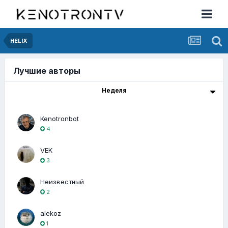
HELIX
Лучшие авторы
Неделя
Kenotronbot
4
VEK
3
Неизвестный
2
alekoz
1