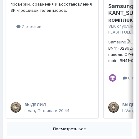
проверки, сравнения и восстановления
Samsung 
SPI-прошивок телевизоров.
KANT_SU2E
...
комплект 
VEK
опубликов
7 ответов
FLASH FULL SE
Samsung UE65
BN41-02992A
панель: CY-B
main: BN41-02
...
0 отв
ВЫДЕЛИЛ
ВЫДЕЛ
LiVan
,
Пятница в 20:44
LiVan
,
П
Посмотреть все