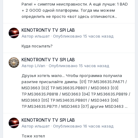
Panel + симптом неисправности. А ещё лучше: 1 BAD
+ 2 GOOD одной платформы. Тогда мы можем
определить не просто «вот здесь отличаются...
KENOTRONTV TV SPI LAB
Автор
ильшат
·
Опубликовано
15 часов назад
Куда посылать?
KENOTRONTV TV SPI LAB
Автор
LiVan
·
Опубликовано
15 часов назад
Друзья хотеть мало... Чтобы программа получила
разитие присылайте дампы. [01] TP.MS3663S.PA671 /
MSD3663 [02] TP.MS3663S.PB801 / MSD3663 [03]
TP.MS3663S.PB818 / MSD3663 [04] TP.MS3663S.PB819 /
MSD3663 [05] TP.MS3463S.PB801 / MSD3463 [06]
TP.MS3463S.PB711 / MSD3463 [07] другие MSD3463 ...
KENOTRONTV TV SPI LAB
Автор
ильшат
·
Опубликовано
16 часов назад
Тоже хотел