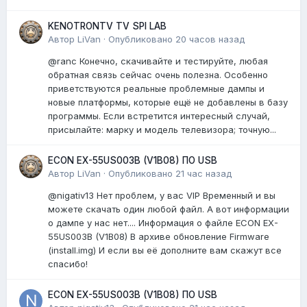
KENOTRONTV TV SPI LAB
Автор
LiVan
·
Опубликовано
20 часов назад
@ranc Конечно, скачивайте и тестируйте, любая
обратная связь сейчас очень полезна. Особенно
приветствуются реальные проблемные дампы и
новые платформы, которые ещё не добавлены в базу
программы. Если встретится интересный случай,
присылайте: марку и модель телевизора; точную...
ECON EX-55US003B (V1B08) ПО USB
Автор
LiVan
·
Опубликовано
21 час назад
@nigativ13 Нет проблем, у вас VIP Временный и вы
можете скачать один любой файл. А вот информации
о дампе у нас нет.... Информация о файле ECON EX-
55US003B (V1B08) В архиве обновление Firmware
(install.img) И если вы её дополните вам скажут все
спасибо!
ECON EX-55US003B (V1B08) ПО USB