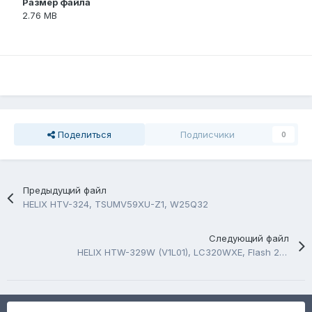
Размер файла
2.76 MB
Поделиться
Подписчики
0
Предыдущий файл
HELIX HTV-324, TSUMV59XU-Z1, W25Q32
Следующий файл
HELIX HTW-329W (V1L01), LC320WXE, Flash 25Q32