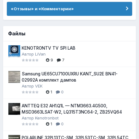
«Отзывы» и «Комментарии»
Файлы
KENOTRONTV TV SPI LAB
Автор
LiVan
9
7
Samsung UE65CU7100UXRU KANT_SU2E BN41-
02992A комплект дампов
Автор
VEK
1
0
ANTTEQ E32 AH1.Q1L — NTM3663.4G500,
MSD3663LSAT-W2, LQ315T3NC64-2, ZB25VQ64
Автор
Kenotronbot
1
0
POLARLINE 32PL13TC-SM, 32PL53TC-SM, 32PL54TC,