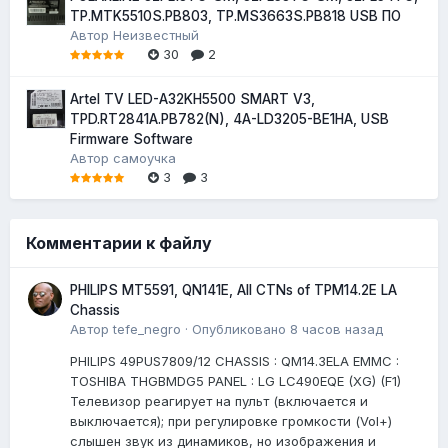
TP.MTK5510S.PB803, TP.MS3663S.PB818 USB ПО
Автор
Неизвестный
30
2
Artel TV LED-A32KH5500 SMART V3,
TPD.RT2841A.PB782(N), 4A-LD3205-BE1HA, USB
Firmware Software
Автор
самоучка
3
3
Комментарии к файлу
PHILIPS MT5591, QN141E, All CTNs of TPM14.2E LA
Chassis
Автор
tefe_negro
·
Опубликовано
8 часов назад
PHILIPS 49PUS7809/12 CHASSIS : QM14.3ELA EMMC :
TOSHIBA THGBMDG5 PANEL : LG LC490EQE (XG) (F1)
Телевизор реагирует на пульт (включается и
выключается); при регулировке громкости (Vol+)
слышен звук из динамиков, но изображения и