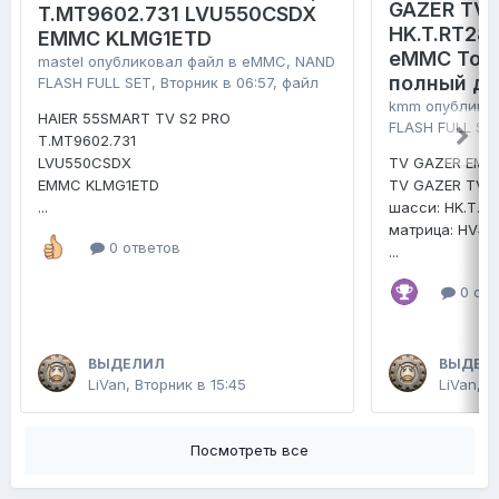
GAZER TV4
T.MT9602.731 LVU550CSDX
HK.T.RT28
EMMC KLMG1ETD
eMMC Tosh
mastel
опубликовал файл в
eMMC, NAND
полный д
FLASH FULL SET
,
Вторник в 06:57
, файл
kmm
опублико
HAIER 55SMART TV S2 PRO
FLASH FULL SE
T.MT9602.731
LVU550CSDX
TV GAZER EMM
EMMC KLMG1ETD
TV GAZER TV4
...
шасси: HK.T.R
матрица: HV4
0 ответов
...
0 отв
ВЫДЕЛИЛ
ВЫДЕЛ
LiVan
,
Вторник в 15:45
LiVan
,
2
Посмотреть все