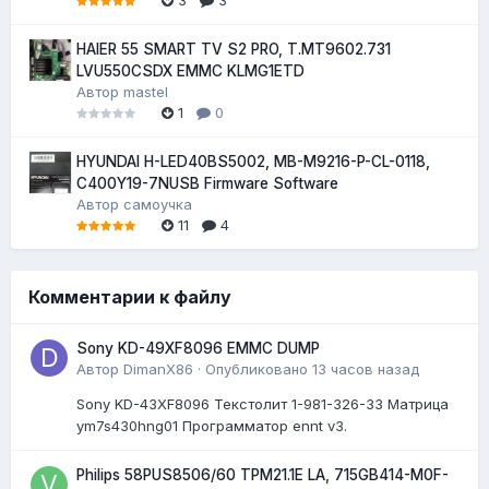
HAIER 55 SMART TV S2 PRO, T.MT9602.731
LVU550CSDX EMMC KLMG1ETD
Автор
mastel
1
0
HYUNDAI H-LED40BS5002, MB-M9216-P-CL-0118,
C400Y19-7NUSB Firmware Software
Автор
самоучка
11
4
Комментарии к файлу
Sony KD-49XF8096 EMMC DUMP
Автор
DimanX86
·
Опубликовано
13 часов назад
Sony KD-43XF8096 Текстолит 1-981-326-33 Матрица
ym7s430hng01 Программатор ennt v3.
Philips 58PUS8506/60 TPM21.1E LA, 715GB414-M0F-