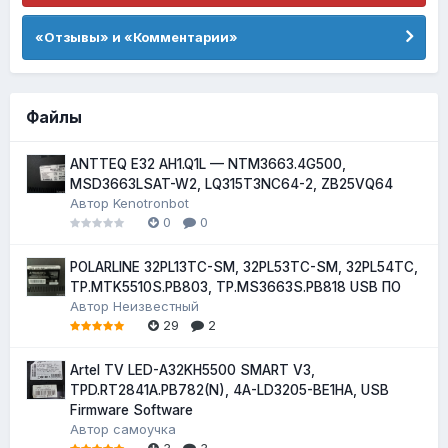
«Отзывы» и «Комментарии»
Файлы
ANTTEQ E32 AH1.Q1L — NTM3663.4G500,
MSD3663LSAT-W2, LQ315T3NC64-2, ZB25VQ64
Автор
Kenotronbot
0
0
POLARLINE 32PL13TC-SM, 32PL53TC-SM, 32PL54TC,
TP.MTK5510S.PB803, TP.MS3663S.PB818 USB ПО
Автор
Неизвестный
29
2
Artel TV LED-A32KH5500 SMART V3,
TPD.RT2841A.PB782(N), 4A-LD3205-BE1HA, USB
Firmware Software
Автор
самоучка
3
3