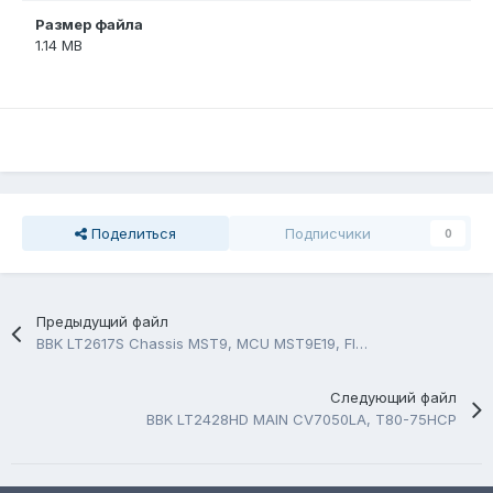
Размер файла
1.14 MB
Поделиться
Подписчики
0
Предыдущий файл
BBK LT2617S Chassis MST9, MCU MST9E19, Flash A25L40PUO
Следующий файл
BBK LT2428HD MAIN CV7050LA, T80-75HCP