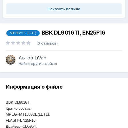
Показать больше
BBK DL9016TI, EN25F16
MT1389DE(LETL)
(0 отзывов)
Автор
LiVan
Найти другие файлы
Информация о файле
BBK DL9016TI
Кратко состав:
MPEG--MT1389DE(LETL),
FLASH--EN25F16,
Драйвер--CD5954,