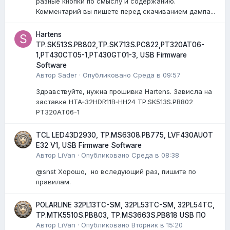
разные кнопки по смыслу и содержанию.
Комментарий вы пишете перед скачиванием дампа...
Hartens
TP.SK513S.PB802,TP.SK713S.PC822,PT320AT06-
1,PT430CT05-1,PT430GT01-3, USB Firmware
Software
Автор
Sader
·
Опубликовано
Среда в 09:57
Здравствуйте, нужна прошивка Hartens. Зависла на
заставке HTA‑32HDR11B‑HH24 TP.SK513S.PB802
PT320AT06-1
TCL LED43D2930, TP.MS6308.PB775, LVF430AUOT
E32 V1, USB Firmware Software
Автор
LiVan
·
Опубликовано
Среда в 08:38
@snst Хорошо, но вследующий раз, пишите по
правилам.
POLARLINE 32PL13TC-SM, 32PL53TC-SM, 32PL54TC,
TP.MTK5510S.PB803, TP.MS3663S.PB818 USB ПО
Автор
LiVan
·
Опубликовано
Вторник в 15:20