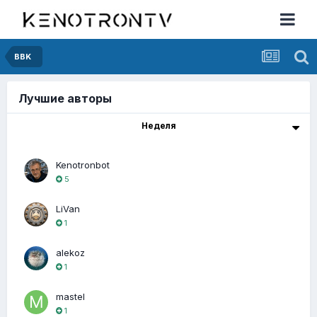
BBK
Лучшие авторы
Неделя
Kenotronbot
5
LiVan
1
alekoz
1
mastel
1