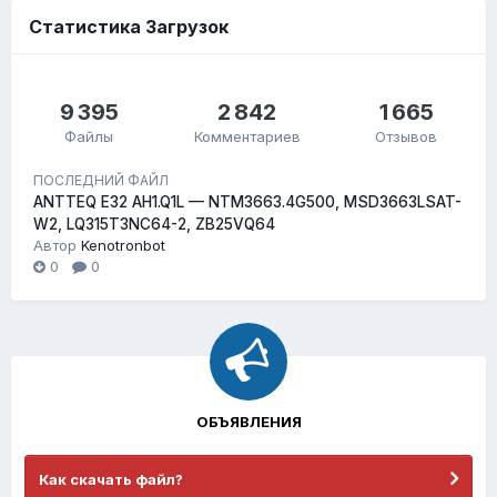
Статистика Загрузок
9 395
2 842
1 665
Файлы
Комментариев
Отзывов
ПОСЛЕДНИЙ ФАЙЛ
ANTTEQ E32 AH1.Q1L — NTM3663.4G500, MSD3663LSAT-
W2, LQ315T3NC64-2, ZB25VQ64
Автор
Kenotronbot
0
0
ОБЪЯВЛЕНИЯ
Как скачать файл?