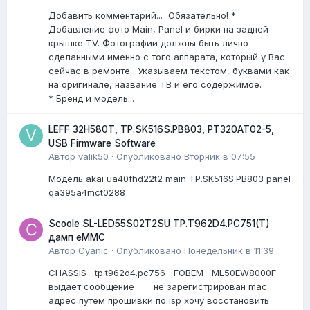
Добавить комментарий... Обязательно! *
Добавление фото Main, Panel и бирки на задней
крышке TV. Фотографии должны быть лично
сделанными именно с того аппарата, который у Вас
сейчас в ремонте. Указываем текстом, буквами как
на оригинале, название ТВ и его содержимое.
* Бренд и модель...
LEFF 32H580T, TP.SK516S.PB803, PT320AT02-5,
USB Firmware Software
Автор
valik50
·
Опубликовано
Вторник в 07:55
Модель akai ua40fhd22t2 main TP.SK516S.PB803 panel
qa395a4mct0288
Scoole SL-LED55S02T2SU TP.T962D4.PC751(T)
дамп eMMC
Автор
Cyanic
·
Опубликовано
Понедельник в 11:39
CHASSIS tp.t962d4.pc756 FOBEM ML50EW8000F
выдает сообщение не зарегистрирован mac
адрес путем прошивки по isp хочу восстановить