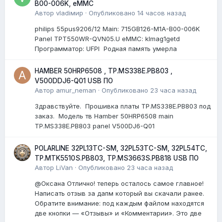
B00-006K, eMMC
Автор
vladiмир
·
Опубликовано
14 часов назад
philips 55pus9206/12 Мain: 715GB126-M1A-B00-006K
Panel TPT550WR-QVN05.U eMMC: klmag1getd
Программатор: UFPI Родная память умерла
HAMBER 50HRP6508 , TP.MS338E.PB803 ,
V500DDJ6-Q01 USB ПО
Автор
amur_neman
·
Опубликовано
23 часа назад
Здравствуйте. Прошивка платы TP.MS338E.PB803 под
заказ. Модель тв Hamber 50HRP6508 main
TP.MS338E.PB803 panel V500DJ6-Q01
POLARLINE 32PL13TC-SM, 32PL53TC-SM, 32PL54TC,
TP.MTK5510S.PB803, TP.MS3663S.PB818 USB ПО
Автор
LiVan
·
Опубликовано
23 часа назад
@Оксана Отлично! теперь осталось самое главное!
Написать отзыв за дапм который вы скачали ранее.
Обратите внимание: под каждым файлом находятся
две кнопки — «Отзывы» и «Комментарии». Это две