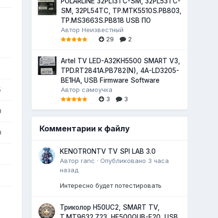
POLARLINE 32PL13TC-SM, 32PL53TC-
SM, 32PL54TC, TP.MTK5510S.PB803,
TP.MS3663S.PB818 USB ПО
Автор
Неизвестный
29
2
Artel TV LED-A32KH5500 SMART V3,
TPD.RT2841A.PB782(N), 4A-LD3205-
BE1HA, USB Firmware Software
5
Автор
самоучка
3
3
0
Комментарии к файлу
0
KENOTRONTV TV SPI LAB 3.0
Автор
ranc
·
Опубликовано
3 часа
назад
Интересно будет потестировать
Триколор H50UC2, SMART TV,
T.MT9632.723, HF500QUB-F20, USB