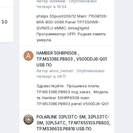
Автор
vladiмир
·
Опубликовано
Четверг в 16:54
philips 55pus9206/12 Мain: 715GB126-
M1A-B00-006K Panel TPT550WR-
 3.0
QVN05.U eMMC: klmag1getd
Программатор: UFPI Родная память
умерла
HAMBER 50HRP6508 ,
TP.MS338E.PB803 , V500DDJ6-Q01
USB ПО
Автор
amur_neman
·
Опубликовано
Четверг в 08:11
Здравствуйте. Прошивка платы
TP.MS338E.PB803 под заказ. Модель
тв Hamber 50HRP6508 main
TP.MS338E.PB803 panel V500DJ6-Q01
POLARLINE 32PL13TC-SM, 32PL53TC-
SM, 32PL54TC, TP.MTK5510S.PB803,
TP.MS3663S.PB818 USB ПО