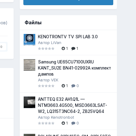
Файлы
вов)
KENOTRONTV TV SPI LAB 3.0
Автор
LiVan
0
1
1
Samsung UE65CU7100UXRU
KANT_SU2E BN41-02992A комплект
дампов
Автор
VEK
1
0
ANTTEQ E32 AH1.Q1L —
NTM3663.4G500, MSD3663LSAT-
W2, LQ315T3NC64-2, ZB25VQ64
Автор
Kenotronbot
1
0