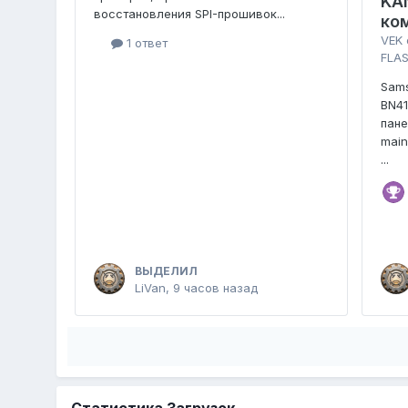
KA
восстановления SPI-прошивок...
ко
VEK
1 ответ
FLAS
Sam
BN4
пан
main
...
ВЫДЕЛИЛ
LiVan
,
9 часов назад
Статистика Загрузок