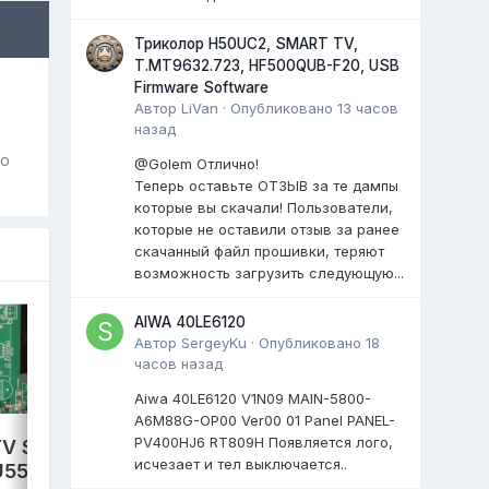
Триколор H50UC2, SMART TV,
T.MT9632.723, HF500QUB-F20, USB
Firmware Software
Автор
LiVan
·
Опубликовано
13 часов
назад
го
@Golem Отлично!
Теперь оставьте ОТЗЫВ за те дампы
которые вы скачали! Пользователи,
которые не оставили отзыв за ранее
скачанный файл прошивки, теряют
возможность загрузить следующую...
AIWA 40LE6120
Автор
SergeyKu
·
Опубликовано
18
часов назад
Aiwa 40LE6120 V1N09 MAIN-5800-
A6M88G-OP00 Ver00 01 Panel PANEL-
PV400HJ6 RT809H Появляется лого,
V S2 PRO,
исчезает и тел выключается..
GAZER TV49-US2G,
VU550CSDX