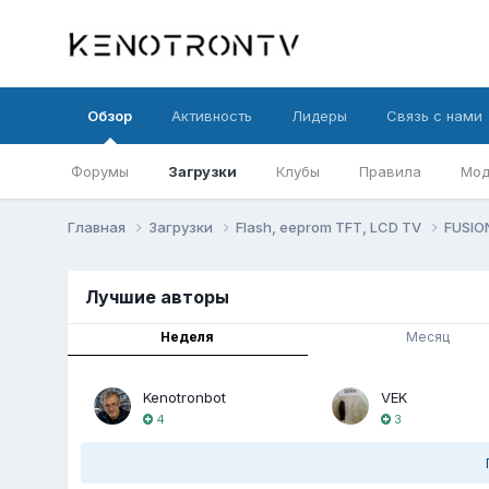
Обзор
Активность
Лидеры
Связь с нами
Форумы
Загрузки
Клубы
Правила
Мод
Главная
Загрузки
Flash, eeprom TFT, LCD TV
FUSIO
Лучшие авторы
Неделя
Месяц
Kenotronbot
VEK
4
3