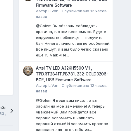
Firmware Software
Автор
LiVan
·
Опубликовано
12 часов
назад
@Golem Вы обязаны соблюдать
правила, в этом весь смысл. Будете
выдумывать небылицы — получите
бан. Ничего личного, вы не особенный.
Все пишут, и вам было четко сказано
еще 15 мая: «Не...
Artel TV LED A32KH5500 V.1 ,
TPD.RT2841T.PB781, 232-OCLD3206-
BOE, USB Firmware Software
Автор
LiVan
·
Опубликовано
12 часов
назад
@Golem Я ведь вам писал, а вы
забили на мое замечание! А теперь
айл
уважаемый Вам прийдется все
83 ,
хорошо вспомнить и написать
хороший отзыв! И запомнить правила
написаны для того чтобы их...