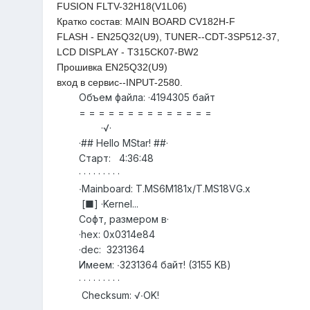
FUSION FLTV-32H18(V1L06)
Кратко состав: MAIN BOARD CV182H-F
FLASH - EN25Q32(U9), TUNER--CDT-3SP512-37,
LCD DISPLAY - T315CK07-BW2
Прошивка EN25Q32(U9)
вход в сервис--INPUT-2580.
Объем файла: ·4194305 байт
= = = = = = = = = = = = = =
·√·
·## Hello MStar! ##·
Старт: 4:36:48
· · · · · · · · ·
∙Mainboard: T.MS6M181x/T.MS18VG.x
[■] ·Kernel...
Софт, размером в·
·hex: 0x0314e84
·dec: 3231364
Имеем: ∙3231364 байт! (3155 KB)
· · · · · · · · ·
Checksum: √∙OK!