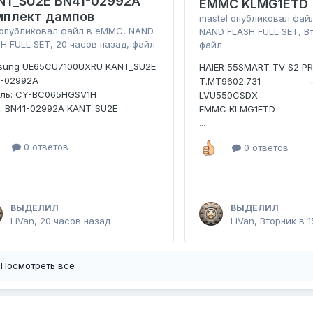
NT_SU2E BN41-02992A
EMMC KLMG1ETD
мплект дампов
mastel
опубликовал фай
опубликовал файл в
eMMC, NAND
NAND FLASH FULL SET
,
В
H FULL SET
,
20 часов назад
, файл
файл
sung UE65CU7100UXRU KANT_SU2E
HAIER 55SMART TV S2 P
1-02992A
T.MT9602.731
ель: CY-BC065HGSV1H
LVU550CSDX
: BN41-02992A KANT_SU2E
EMMC KLMG1ETD
...
0 ответов
0 ответов
ВЫДЕЛИЛ
ВЫДЕЛИЛ
LiVan
,
20 часов назад
LiVan
,
Вторник в 1
Посмотреть все