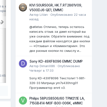
HK.T.RT2861V09,
HV490QUB, eMMC Toshiba
KIVI 50UR50GR, HK.T.RT2861V09,
л в
eMMC,
V500DJ6-QE1, EMMC
016G30 16GB, полный дамп
торник в 06:57
,
Автор
LiVan
·
Опубликовано
22 часа
kmm
опубликовал файл в
eMMC, NAND
назад
FLASH FULL SET
,
29 июля
, файл
RO
@atletas Отлично, теперь осталось
TV GAZER EMMC Dump
написать отзыв за дамп который вы
TV GAZER TV49-US2G
уже скачали. Обратите внимание: под
шасси: HK.T.RT2861V09
каждым файлом находятся две кнопки
матрица: HV490QUB
— «Отзывы» и «Комментарии». Это
...
две разные кнопки по смыслу и...
0 ответов
Sony KD-49XF8096 EMMC DUMP
Автор
DimanX86
·
Опубликовано
Четверг в 17:33
ВЫДЕЛИЛ
5:45
LiVan
,
29 июля
Sony KD-43XF8096 Текстолит 1-981-
326-33 Матрица ym7s430hng01
Программатор ennt v3.
Philips 58PUS8506/60 TPM21.1E LA,
715GB414-M0F-B00-006K, eMMC