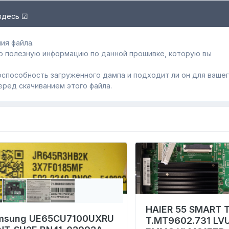
здесь ☑
ия файла.
ю полезную информацию по данной прошивке, которую вы
способность загруженного дампa и подходит ли он для ваше
еред скачиванием этого файла.
HAIER 55 SMART T
msung UE65CU7100UXRU
T.MT9602.731 L