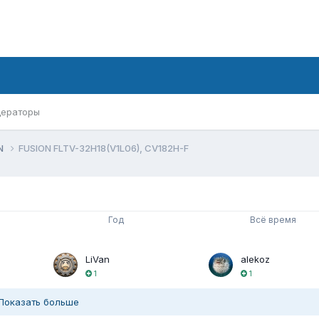
ераторы
N
FUSION FLTV-32H18(V1L06), CV182H-F
Год
Всё время
LiVan
alekoz
1
1
Показать больше