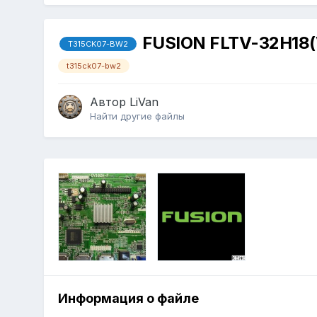
FUSION FLTV-32H18(
T315CK07-BW2
t315ck07-bw2
Автор
LiVan
Найти другие файлы
Информация о файле