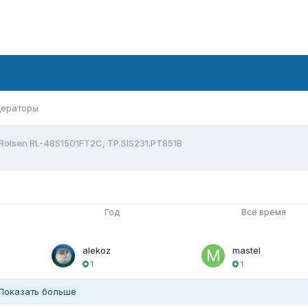
ераторы
Rolsen RL-48S1501FT2C, TP.SIS231.PT851B
Год
Всё время
alekoz
mastel
1
1
Показать больше