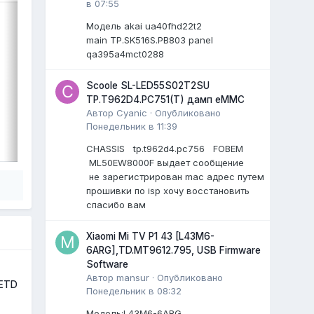
в 07:55
Cpu: MT9632EAATDB
Модель akai ua40fhd22t2
Panel: CC500PV5D
main TP.SK516S.PB803 panel
...
)
qa395a4mct0288
0 ответов
Scoole SL-LED55S02T2SU
TP.T962D4.PC751(T) дамп eMMC
Автор
Cyanic
·
Опубликовано
Понедельник в 11:39
ВЫДЕЛИЛ
LiVan
,
17 июля
CHASSIS tp.t962d4.pc756 FOBEM
ML50EW8000F выдает сообщение
не зарегистрирован mac адрес путем
прошивки по isp хочу восстановить
спасибо вам
Xiaomi Mi TV P1 43 [L43M6-
6ARG],TD.MT9612.795, USB Firmware
Software
Автор
mansur
·
Опубликовано
1ETD
Понедельник в 08:32
Модель:L43M6-6ARG