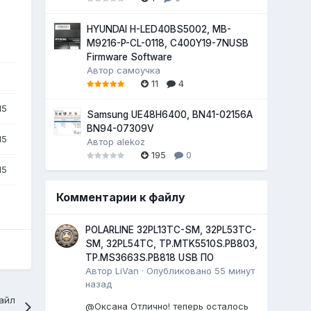
HYUNDAI H-LED40BS5002, MB-
M9216-P-CL-0118, C400Y19-7NUSB
Firmware Software
Автор
самоучка
11
4
15
Samsung UE48H6400, BN41-02156A
BN94-07309V
15
Автор
alekoz
195
0
15
Комментарии к файлу
POLARLINE 32PL13TC-SM, 32PL53TC-
SM, 32PL54TC, TP.MTK5510S.PB803,
TP.MS3663S.PB818 USB ПО
Автор
LiVan
·
Опубликовано
55 минут
назад
айл
@Оксана Отлично! теперь осталось