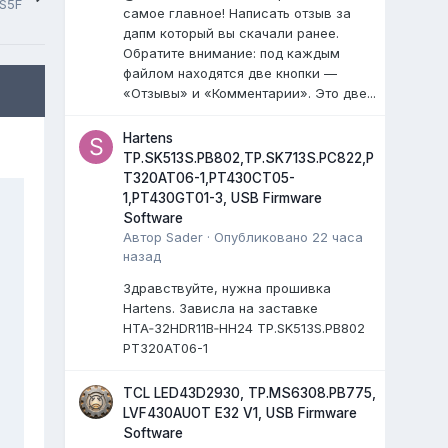
2S5F
самое главное! Написать отзыв за
дапм который вы скачали ранее.
Обратите внимание: под каждым
файлом находятся две кнопки —
«Отзывы» и «Комментарии». Это две...
Hartens
TP.SK513S.PB802,TP.SK713S.PC822,P
T320AT06-1,PT430CT05-
1,PT430GT01-3, USB Firmware
Software
Автор
Sader
·
Опубликовано
22 часа
назад
Здравствуйте, нужна прошивка
Hartens. Зависла на заставке
HTA‑32HDR11B‑HH24 TP.SK513S.PB802
PT320AT06-1
TCL LED43D2930, TP.MS6308.PB775,
LVF430AUOT E32 V1, USB Firmware
Software