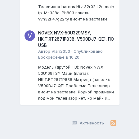
Телевизор harens Htv-32r02-t2c main
tp. Ms338e. Pb803 панель
vvh32l147g22lty висит на заставке
NOVEX NVX-50U329MSY,
HK.T.RT2871P838, V500DJ7-QE1, ПО
USB
Автор
Vlan2353
·
Опубликовано
Воскресенье в 10:20
Модель (другой ТВ): Novex NWX-
50U169TSY Майн (плата):
HK.T.RT2871P838 Матрица (панель):
V500DJ7-QE1 Проблема Телевизор
висит на заставке. Родной прошивки
под мой телевизор нет, но майн и...
Активность