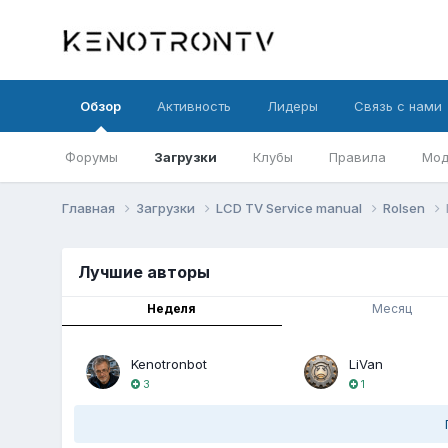
Обзор
Активность
Лидеры
Связь с нами
Форумы
Загрузки
Клубы
Правила
Мод
Главная
Загрузки
LCD TV Service manual
Rolsen
Лучшие авторы
Неделя
Месяц
Kenotronbot
LiVan
3
1