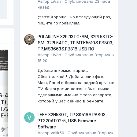
Автор
LiVan
·
Опубликовано
23 часа
назад
@snst Хорошо, но вследующий раз,
пишите по правилам.
POLARLINE 32PL13TC-SM, 32PL53TC-
SM, 32PL54TC, TP.MTK5510S.PB803,
TP.MS3663S.PB818 USB ПО
Автор
LiVan
·
Опубликовано
Вторник в
15:20
Добавить комментарий...
Обязательно! * Добавление фото
Main, Panel и бирки на задней крышке
TV. Фотографии должны быть лично
S-4300,
LEFF 50U540S,
сделанными именно с того аппарата,
который у Вас сейчас в ремонте. ...
T),
TP.SK706S.PC822. Damp
T72690,
eMMC.
LEFF 32H580T, TP.SK516S.PB803,
E-B041,
avdalev
опубликовал файл в
eMMC,
PT320AT02-5, USB Firmware
NAND FLASH FULL SET
,
17 июля
, файл
Software
в
eMMC, NAND
LEFF 50U540S Яндекс ТВ.
Автор
valik50
·
Опубликовано
Вторник
я
, файл
Main: TP.SK706S.PC822