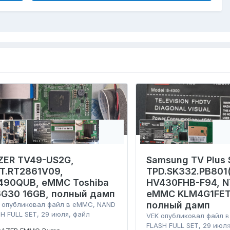
ZER TV49-US2G,
Samsung TV Plus 
.T.RT2861V09,
TPD.SK332.PB801(
490QUB, eMMC Toshiba
HV430FHB-F94, N
6G30 16GB, полный дамп
eMMC KLM4G1FET
полный дамп
опубликовал файл в
eMMC, NAND
H FULL SET
,
29 июля
, файл
VEK
опубликовал файл 
FLASH FULL SET
,
29 июл