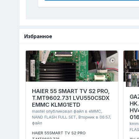
Избранное
HAIER 55 SMART TV S2 PRO,
GA
T.MT9602.731 LVU550CSDX
HK
EMMC KLMG1ETD
HV
mastel
опубликовал файл в
eMMC,
01
NAND FLASH FULL SET
,
Вторник в 06:57
,
файл
kmm
FLAS
HAIER 55SMART TV S2 PRO
T.MT9602.731