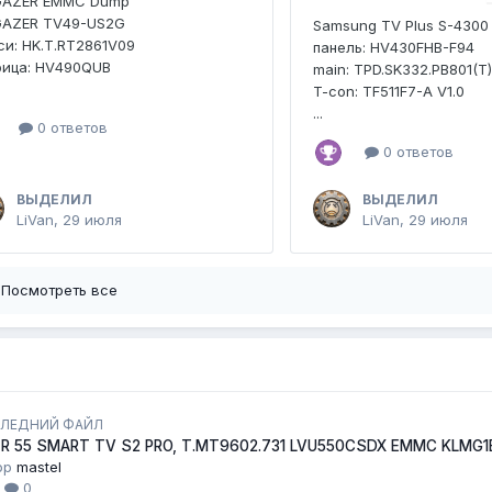
GAZER EMMC Dump
GAZER TV49-US2G
Samsung TV Plus S-4300
и: HK.T.RT2861V09
панель: HV430FHB-F94
рица: HV490QUB
main: TPD.SK332.PB801(T
T-con: TF511F7-A V1.0
...
0 ответов
0 ответов
ВЫДЕЛИЛ
ВЫДЕЛИЛ
LiVan
,
29 июля
LiVan
,
29 июля
Посмотреть все
ЛЕДНИЙ ФАЙЛ
ER 55 SMART TV S2 PRO, T.MT9602.731 LVU550CSDX EMMC KLMG
ор
mastel
1
0