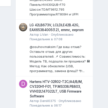
Панель:HV430QUB-F70
Шасси:TD.MT9612.795
Программаторы:RT809H и UFPI
LG 42LB673V, LCLDLE42B.42G,
EAX65384005(1.2), emmc, eeprom
Автор
LiVan
·
Опубликовано
Понедельник в 07:08
@osuhov.maksim Где ваш отзыв?
Оставьте отзыв для других
пользователей. 📌 Совместимость:
Модель ТВ, подошла ли прошивка? 💾
Метод: Как обновляли (USB,
программатор, замена флеш)? 🔌...
Hartens HTV-32R02-T2C/A4/B/M,
CV320H1-F01, TP.MS338.PB803,
VVH32L147G22LT, USB Firmware
Software
Автор
Daniil0375
·
Опубликовано
Понедельник в 06:17