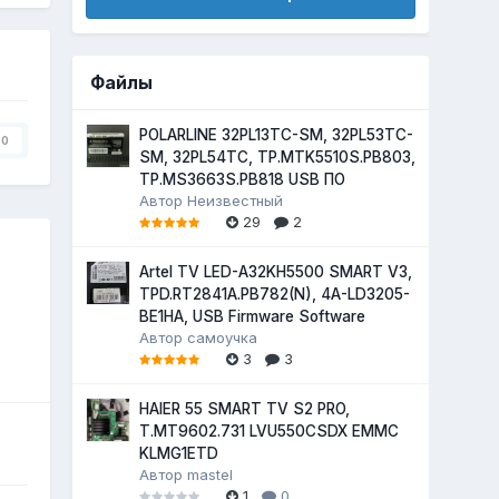
Файлы
POLARLINE 32PL13TC-SM, 32PL53TC-
0
SM, 32PL54TC, TP.MTK5510S.PB803,
TP.MS3663S.PB818 USB ПО
Автор
Неизвестный
29
2
Artel TV LED-A32KH5500 SMART V3,
TPD.RT2841A.PB782(N), 4A-LD3205-
BE1HA, USB Firmware Software
Автор
самоучка
3
3
HAIER 55 SMART TV S2 PRO,
T.MT9602.731 LVU550CSDX EMMC
KLMG1ETD
Автор
mastel
1
0