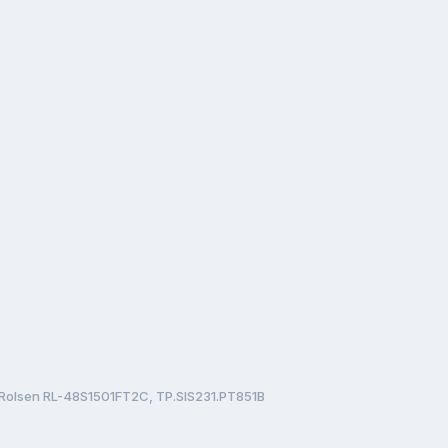
Rolsen RL-48S1501FT2C, TP.SIS231.PT851B