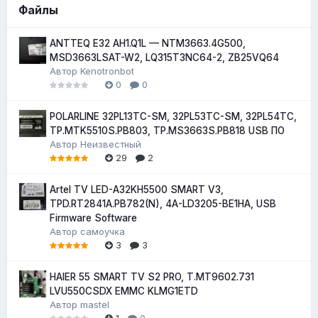
Файлы
ANTTEQ E32 AH1.Q1L — NTM3663.4G500,
MSD3663LSAT-W2, LQ315T3NC64-2, ZB25VQ64
Автор
Kenotronbot
0
0
POLARLINE 32PL13TC-SM, 32PL53TC-SM, 32PL54TC,
TP.MTK5510S.PB803, TP.MS3663S.PB818 USB ПО
Автор
Неизвестный
29
2
Artel TV LED-A32KH5500 SMART V3,
TPD.RT2841A.PB782(N), 4A-LD3205-BE1HA, USB
Firmware Software
Автор
самоучка
3
3
HAIER 55 SMART TV S2 PRO, T.MT9602.731
LVU550CSDX EMMC KLMG1ETD
Автор
mastel
1
0