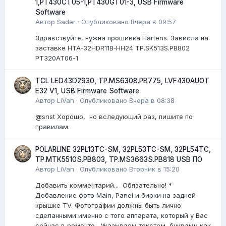
1,PT430CT05-1,PT430GT01-3, USB Firmware
Software
Автор
Sader
·
Опубликовано
Вчера в 09:57
Здравствуйте, нужна прошивка Hartens. Зависла на
заставке HTA‑32HDR11B‑HH24 TP.SK513S.PB802
PT320AT06-1
TCL LED43D2930, TP.MS6308.PB775, LVF430AUOT
E32 V1, USB Firmware Software
Автор
LiVan
·
Опубликовано
Вчера в 08:38
@snst Хорошо, но вследующий раз, пишите по
правилам.
POLARLINE 32PL13TC-SM, 32PL53TC-SM, 32PL54TC,
TP.MTK5510S.PB803, TP.MS3663S.PB818 USB ПО
Автор
LiVan
·
Опубликовано
Вторник в 15:20
Добавить комментарий... Обязательно! *
Добавление фото Main, Panel и бирки на задней
крышке TV. Фотографии должны быть лично
сделанными именно с того аппарата, который у Вас
сейчас в ремонте. Указываем текстом, буквами как