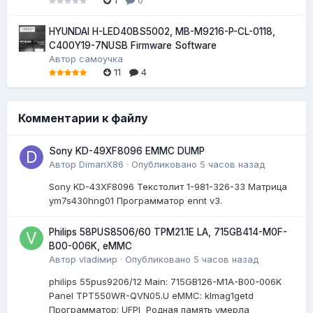
HYUNDAI H-LED40BS5002, MB-M9216-P-CL-0118,
C400Y19-7NUSB Firmware Software
Автор
самоучка
11
4
Комментарии к файлу
Sony KD-49XF8096 EMMC DUMP
Автор
DimanX86
·
Опубликовано
5 часов назад
Sony KD-43XF8096 Текстолит 1-981-326-33 Матрица
ym7s430hng01 Программатор ennt v3.
Philips 58PUS8506/60 TPM21.1E LA, 715GB414-M0F-
B00-006K, eMMC
Автор
vladiмир
·
Опубликовано
5 часов назад
philips 55pus9206/12 Мain: 715GB126-M1A-B00-006K
Panel TPT550WR-QVN05.U eMMC: klmag1getd
Программатор: UFPI Родная память умерла