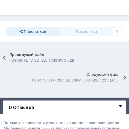
Поделиться
Подписчики
0
Предыдущий файл
FUSION FLTV-22T9D, T.MS18VG.62B
Следующий файл
FUSION FLTV-29L13B, 868M JUG7.820.1221, ECG290MA-LZ2(RP)
0 Отзывов
Вы сможете написать отзыв только после скачивания файла.
Мы будем признательны за любую дополнительную полезную