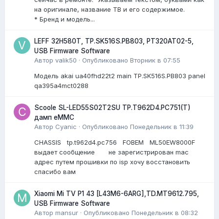
на оригинале, название ТВ и его содержимое.
* Бренд и модель...
LEFF 32H580T, TP.SK516S.PB803, PT320AT02-5,
USB Firmware Software
Автор
valik50
·
Опубликовано
Вторник в 07:55
Модель akai ua40fhd22t2 main TP.SK516S.PB803 panel
qa395a4mct0288
Scoole SL-LED55S02T2SU TP.T962D4.PC751(T)
дамп eMMC
Автор
Cyanic
·
Опубликовано
Понедельник в 11:39
CHASSIS tp.t962d4.pc756 FOBEM ML50EW8000F
выдает сообщение не зарегистрирован mac
адрес путем прошивки по isp хочу восстановить
спасибо вам
Xiaomi Mi TV P1 43 [L43M6-6ARG],TD.MT9612.795,
USB Firmware Software
Автор
mansur
·
Опубликовано
Понедельник в 08:32