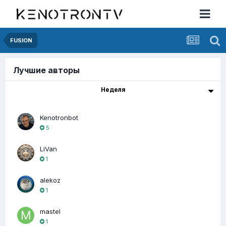
FUSION
Лучшие авторы
Неделя
Kenotronbot
5
LiVan
1
alekoz
1
mastel
1