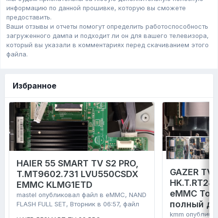
информацию по данной прошивке, которую вы сможете
предоставить.
Ваши отзывы и отчеты помогут определить работоспособность
загруженного дампa и подходит ли он для вашего телевизора,
который вы указали в комментариях перед скачиванием этого
файла.
Избранное
HAIER 55 SMART TV S2 PRO,
GAZER TV4
T.MT9602.731 LVU550CSDX
HK.T.RT28
EMMC KLMG1ETD
eMMC Tosh
mastel
опубликовал файл в
eMMC, NAND
полный д
FLASH FULL SET
,
Вторник в 06:57
, файл
kmm
опублико