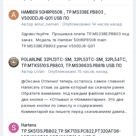
HAMBER 50HRP6508 , TP.MS338E.PB803 ,
V500DDJ6-Q01 USB ПО
Автор
amur_neman
·
Опубликовано
14 часов назад
Здравствуйте. Прошивка платы TP.MS338E.PB803 под
заказ. Модель тв Hamber 50HRP6508 main
TP.MS338E.PB803 panel V500DJ6-Q01
POLARLINE 32PL13TC-SM, 32PL53TC-SM, 32PL54TC,
TP.MTK5510S.PB803, TP.MS3663S.PB818 USB ПО
Автор
LiVan
·
Опубликовано
15 часов назад
@Оксана Отлично! теперь осталось самое главное!
Написать отзыв за дапм который вы скачали ранее.
Обратите внимание: под каждым файлом находятся
две кнопки — «Отзывы» и «Комментарии». Это две
разные кнопки по смыслу и содержанию.
Комментарий вы пишете перед скачиванием дампа...
Hartens
TP.SK513S.PB802,TP.SK713S.PC822,PT320AT06-