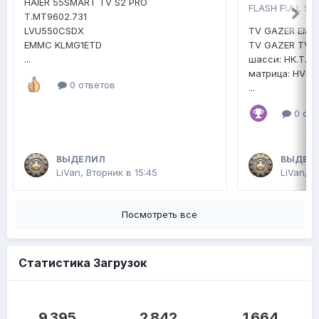
HAIER 55SMART TV S2 PRO
FLASH FULL SE
T.MT9602.731
LVU550CSDX
TV GAZER EMM
EMMC KLMG1ETD
TV GAZER TV4
...
шасси: HK.T.R
матрица: HV4
0 ответов
...
0 отв
ВЫДЕЛИЛ
ВЫДЕЛ
LiVan
,
Вторник в 15:45
LiVan
,
2
Посмотреть все
Статистика Загрузок
9 395
2 842
1 664