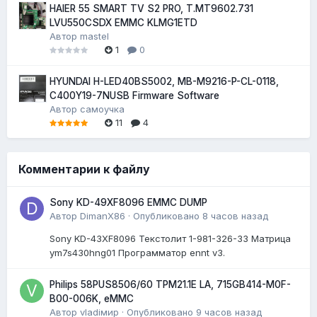
HAIER 55 SMART TV S2 PRO, T.MT9602.731
LVU550CSDX EMMC KLMG1ETD
Автор
mastel
1
0
HYUNDAI H-LED40BS5002, MB-M9216-P-CL-0118,
C400Y19-7NUSB Firmware Software
Автор
самоучка
11
4
Комментарии к файлу
Sony KD-49XF8096 EMMC DUMP
Автор
DimanX86
·
Опубликовано
8 часов назад
Sony KD-43XF8096 Текстолит 1-981-326-33 Матрица
ym7s430hng01 Программатор ennt v3.
Philips 58PUS8506/60 TPM21.1E LA, 715GB414-M0F-
B00-006K, eMMC
Автор
vladiмир
·
Опубликовано
9 часов назад