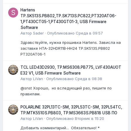
Hartens
TP.SK513S.PB802,TP.SK713S.PC822,PT320AT06-
1,PT430CT05-1,PT430GT01-3, USB Firmware
Software
Автор
Sader
·
Опубликовано
Среда в 09:57
Здравствуйте, нужна прошивка Hartens. Зависла на
заставке HTA‑32HDR11B‑HH24 TP.SK513S.PB802
PT320AT06-1
TCL LED43D2930, TP.MS6308.PB775, LVF430AUOT
E32 V1, USB Firmware Software
Автор
LiVan
·
Опубликовано
Среда в 08:38
@snst Хорошо, но вследующий раз, пишите по
правилам.
POLARLINE 32PL13TC-SM, 32PL53TC-SM, 32PL54TC,
TP.MTK5510S.PB803, TP.MS3663S.PB818 USB ПО
Автор
LiVan
·
Опубликовано
Вторник в 15:20
Добавить комментарий... Обязательно! *