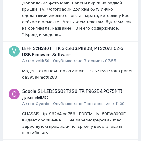
Добавление фото Main, Panel и бирки на задней
крышке TV. Фотографии должны быть лично
сделанными именно с того аппарата, который у Вас
сейчас в ремонте. Указываем текстом, буквами как
на оригинале, название ТВ и его содержимое.
* Бренд и модель...
LEFF 32H580T, TP.SK516S.PB803, PT320AT02-5,
USB Firmware Software
Автор
valik50
·
Опубликовано
Вторник в 07:55
Модель akai ua40fhd22t2 main TP.SK516S.PB803 panel
qa395a4mct0288
Scoole SL-LED55S02T2SU TP.T962D4.PC751(T)
дамп eMMC
Автор
Cyanic
·
Опубликовано
Понедельник в 11:39
CHASSIS tp.t962d4.pc756 FOBEM ML50EW8000F
выдает сообщение не зарегистрирован mac
адрес путем прошивки по isp хочу восстановить
спасибо вам