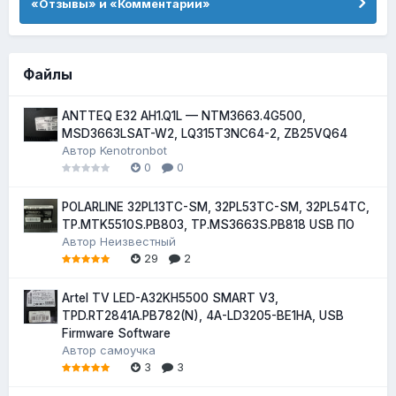
«Отзывы» и «Комментарии»
Файлы
ANTTEQ E32 AH1.Q1L — NTM3663.4G500,
MSD3663LSAT-W2, LQ315T3NC64-2, ZB25VQ64
Автор
Kenotronbot
0
0
POLARLINE 32PL13TC-SM, 32PL53TC-SM, 32PL54TC,
TP.MTK5510S.PB803, TP.MS3663S.PB818 USB ПО
Автор
Неизвестный
29
2
Artel TV LED-A32KH5500 SMART V3,
TPD.RT2841A.PB782(N), 4A-LD3205-BE1HA, USB
Firmware Software
Автор
самоучка
3
3