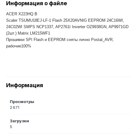
Информация о файле
ACER X223HQ B
Scaler TSUMU18EJ-LF-1 Flash 25X20AVNIG EEPROM 24C16WI,
24C02WI SMPS NCP1337, AP2761I Inverter OZ9938GN, AP9971GD
(2шт.) Matrix LM215WF1
Прошивки SPI Flash и EEPROM сняты лично Postal_AVR,
рабочие100%
Информация
Просмотры
2 671
Загрузки
5