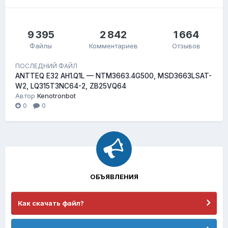
9 395
2 842
1 664
Файлы
Комментариев
Отзывов
ПОСЛЕДНИЙ ФАЙЛ
ANTTEQ E32 AH1.Q1L — NTM3663.4G500, MSD3663LSAT-
W2, LQ315T3NC64-2, ZB25VQ64
Автор
Kenotronbot
0
0
ОБЪЯВЛЕНИЯ
Как скачать файл?