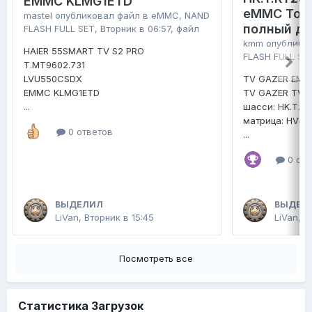
EMMC KLMG1ETD
eMMC Tosh
mastel
опубликовал файл в
eMMC, NAND
полный д
FLASH FULL SET
,
Вторник в 06:57
, файл
kmm
опублико
HAIER 55SMART TV S2 PRO
FLASH FULL SE
T.MT9602.731
LVU550CSDX
TV GAZER EMM
EMMC KLMG1ETD
TV GAZER TV4
...
шасси: HK.T.R
матрица: HV4
0 ответов
...
0 отв
ВЫДЕЛИЛ
ВЫДЕЛ
LiVan
,
Вторник в 15:45
LiVan
,
2
Посмотреть все
Статистика Загрузок