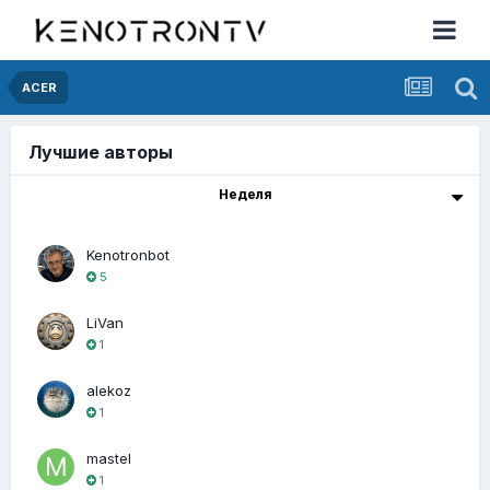
ACER
Лучшие авторы
Неделя
Kenotronbot
5
LiVan
1
alekoz
1
mastel
1