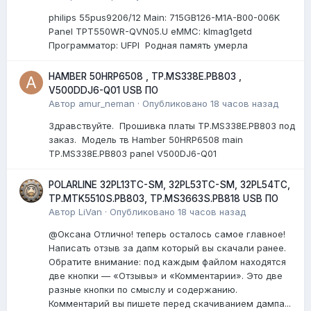
philips 55pus9206/12 Мain: 715GB126-M1A-B00-006K
Panel TPT550WR-QVN05.U eMMC: klmag1getd
Программатор: UFPI Родная память умерла
HAMBER 50HRP6508 , TP.MS338E.PB803 ,
V500DDJ6-Q01 USB ПО
Автор
amur_neman
·
Опубликовано
18 часов назад
Здравствуйте. Прошивка платы TP.MS338E.PB803 под
заказ. Модель тв Hamber 50HRP6508 main
TP.MS338E.PB803 panel V500DJ6-Q01
POLARLINE 32PL13TC-SM, 32PL53TC-SM, 32PL54TC,
TP.MTK5510S.PB803, TP.MS3663S.PB818 USB ПО
Автор
LiVan
·
Опубликовано
18 часов назад
@Оксана Отлично! теперь осталось самое главное!
Написать отзыв за дапм который вы скачали ранее.
Обратите внимание: под каждым файлом находятся
две кнопки — «Отзывы» и «Комментарии». Это две
разные кнопки по смыслу и содержанию.
Комментарий вы пишете перед скачиванием дампа...