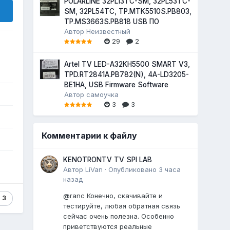
POLARLINE 32PL13TC-SM, 32PL53TC-
SM, 32PL54TC, TP.MTK5510S.PB803,
TP.MS3663S.PB818 USB ПО
Автор
Неизвестный
29
2
Artel TV LED-A32KH5500 SMART V3,
TPD.RT2841A.PB782(N), 4A-LD3205-
BE1HA, USB Firmware Software
Автор
самоучка
3
3
Комментарии к файлу
KENOTRONTV TV SPI LAB
Автор
LiVan
·
Опубликовано
3 часа
назад
@ranc Конечно, скачивайте и
3
тестируйте, любая обратная связь
сейчас очень полезна. Особенно
приветствуются реальные