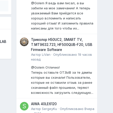
@Golem Я ведь вам писал, а вы
забили на мое замечание! А теперь
уважаемый Вам прийдется все
хорошо вспомнить и написать
хороший отзыв! И запомнить правила
написаны для того чтобы их...
Триколор H50UC2, SMART TV,
 LAB
T.MT9632.723, HF500QUB-F20, USB
Firmware Software
Автор
LiVan
·
Опубликовано
19 часов
назад
@Golem Отлично!
Теперь оставьте ОТЗЫВ за те дампы
которые вы скачали! Пользователи,
которые не оставили отзыв за ранее
скачанный файл прошивки, теряют
возможность загрузить следующую...
AIWA 40LE6120
Автор
SergeyKu
·
Опубликовано
Вчера