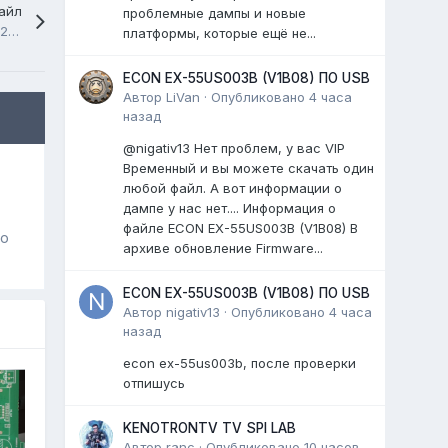
айл
проблемные дампы и новые
TELEFUNKEN TF-LED43S94T2S, No_B07833112, 2842P639, PT430CS03-3, USB Firmware Software
платформы, которые ещё не...
ECON EX-55US003B (V1B08) ПО USB
Автор
LiVan
·
Опубликовано
4 часа
назад
@nigativ13 Нет проблем, у вас VIP
Временный и вы можете скачать один
любой файл. А вот информации о
дампе у нас нет.... Информация о
файле ECON EX-55US003B (V1B08) В
го
архиве обновление Firmware...
ECON EX-55US003B (V1B08) ПО USB
Автор
nigativ13
·
Опубликовано
4 часа
назад
econ ex-55us003b, после проверки
отпишусь
KENOTRONTV TV SPI LAB
Автор
ranc
·
Опубликовано
10 часов