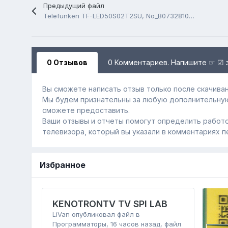
Предыдущий файл
Telefunken TF-LED50S02T2SU, No_B07328105, 2851P839, CC495PU1L, USB Firmware Software
0 Отзывов
0 Комментариев. Напишите ☞ ☑ 
Вы сможете написать отзыв только после скачиван
Мы будем признательны за любую дополнительну
сможете предоставить.
Ваши отзывы и отчеты помогут определить работо
телевизора, который вы указали в комментариях п
Избранное
KENOTRONTV TV SPI LAB
LiVan
опубликовал файл в
Программаторы
,
16 часов назад
, файл