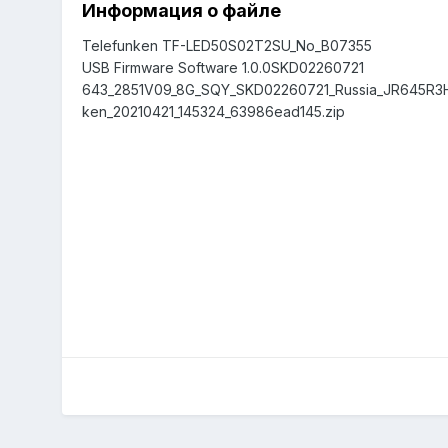
Информация о файле
Telefunken TF-LED50S02T2SU_No_B07355
USB Firmware Software 1.0.0SKD02260721
643_2851V09_8G_SQY_SKD02260721_Russia_JR645R3
ken_20210421_145324_63986ead145.zip