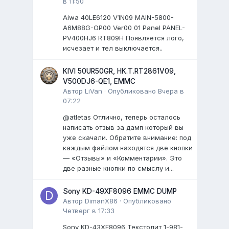
в 11:50
Aiwa 40LE6120 V1N09 MAIN-5800-
A6M88G-OP00 Ver00 01 Panel PANEL-
PV400HJ6 RT809H Появляется лого,
исчезает и тел выключается..
KIVI 50UR50GR, HK.T.RT2861V09,
V500DJ6-QE1, EMMC
Автор
LiVan
·
Опубликовано
Вчера в
07:22
@atletas Отлично, теперь осталось
написать отзыв за дамп который вы
уже скачали. Обратите внимание: под
каждым файлом находятся две кнопки
— «Отзывы» и «Комментарии». Это
две разные кнопки по смыслу и...
Sony KD-49XF8096 EMMC DUMP
Автор
DimanX86
·
Опубликовано
Четверг в 17:33
Sony KD-43XF8096 Текстолит 1-981-