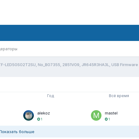
ераторы
TF-LED50S02T2SU, No_B07355, 2851V09, JR645R3HA3L, USB Firmware 
Год
Всё время
alekoz
mastel
1
1
Показать больше