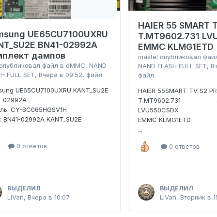
HAIER 55 SMART T
msung UE65CU7100UXRU
T.MT9602.731 L
NT_SU2E BN41-02992A
EMMC KLMG1ETD
мплект дампов
mastel
опубликовал фай
опубликовал файл в
eMMC, NAND
NAND FLASH FULL SET
,
В
H FULL SET
,
Вчера в 09:52
, файл
файл
sung UE65CU7100UXRU KANT_SU2E
HAIER 55SMART TV S2 P
1-02992A
T.MT9602.731
ель: CY-BC065HGSV1H
LVU550CSDX
: BN41-02992A KANT_SU2E
EMMC KLMG1ETD
...
0 ответов
0 ответов
ВЫДЕЛИЛ
ВЫДЕЛИЛ
LiVan
,
Вчера в 10:07
LiVan
,
Вторник в 1