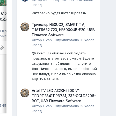
назад
V S2 PRO,
Интересно будет потестировать
GAZER TV49-US2G,
VU550CSDX
HK.T.RT2861V09,
Триколор H50UC2, SMART TV,
HV490QUB, eMMC Toshiba
T.MT9632.723, HF500QUB-F20, USB
л в
eMMC,
016G30 16GB, полный дамп
Firmware Software
торник в 06:57
,
Автор
LiVan
·
Опубликовано
18 часов
kmm
опубликовал файл в
eMMC, NAND
назад
FLASH FULL SET
,
29 июля
, файл
RO
@Golem Вы обязаны соблюдать
TV GAZER EMMC Dump
правила, в этом весь смысл. Будете
TV GAZER TV49-US2G
выдумывать небылицы — получите
шасси: HK.T.RT2861V09
бан. Ничего личного, вы не особенный.
матрица: HV490QUB
Все пишут, и вам было четко сказано
...
еще 15 мая: «Не...
0 ответов
Artel TV LED A32KH5500 V.1 ,
TPD.RT2841T.PB781, 232-OCLD3206-
ВЫДЕЛИЛ
BOE, USB Firmware Software
5:45
LiVan
,
29 июля
Автор
LiVan
·
Опубликовано
19 часов
назад