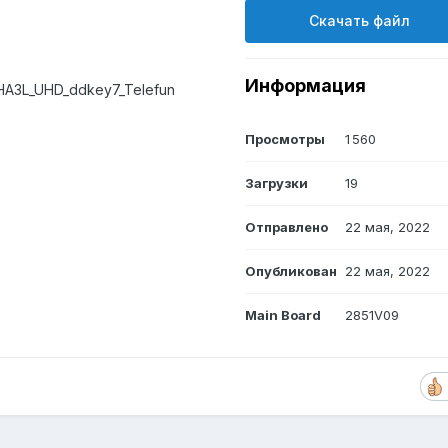
Скачать файл
Информация
HA3L_UHD_ddkey7_Telefun
Просмотры
1 560
Загрузки
19
Отправлено
22 мая, 2022
Опубликован
22 мая, 2022
Main Board
2851V09