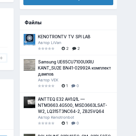
Файлы
KENOTRONTV TV SPI LAB
Автор
LiVan
2
2
0
Samsung UE65CU7100UXRU
KANT_SU2E BN41-02992A комплект
дампов
Автор
VEK
1
0
ANTTEQ E32 AH1.Q1L —
NTM3663.4G500, MSD3663LSAT-
W2, LQ315T3NC64-2, ZB25VQ64
Автор
Kenotronbot
1
0