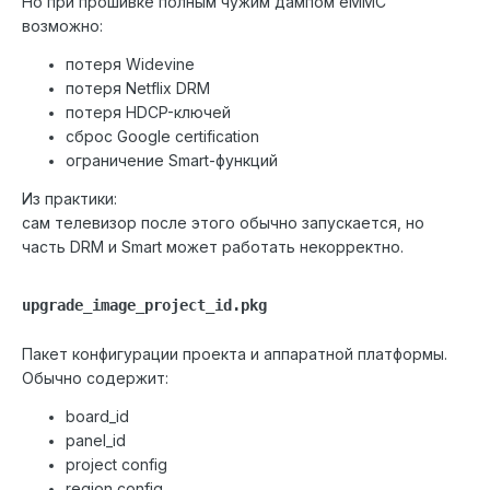
Но при прошивке полным чужим дампом eMMC
возможно:
потеря Widevine
потеря Netflix DRM
потеря HDCP-ключей
сброс Google certification
ограничение Smart-функций
Из практики:
сам телевизор после этого обычно запускается, но
часть DRM и Smart может работать некорректно.
upgrade_image_project_id.pkg
Пакет конфигурации проекта и аппаратной платформы.
Обычно содержит:
board_id
panel_id
project config
region config