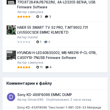
TPD.RT2841A.PB782(N), 4A-LD3205-BE1HA, USB
Firmware Software
Автор
самоучка
3
3
HAIER 55 SMART TV S2 PRO, T.MT9602.731
LVU550CSDX EMMC KLMG1ETD
Автор
mastel
1
0
HYUNDAI H-LED40BS5002, MB-M9216-P-CL-0118,
C400Y19-7NUSB Firmware Software
Автор
самоучка
11
4
Комментарии к файлу
Sony KD-49XF8096 EMMC DUMP
Автор
DimanX86
·
Опубликовано
2 часа назад
Sony KD-43XF8096 Текстолит 1-981-326-33 Матрица