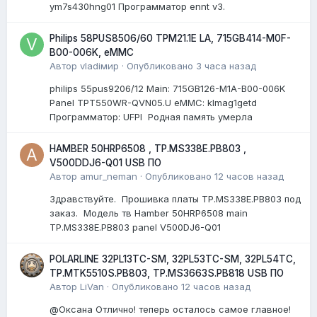
ym7s430hng01 Программатор ennt v3.
Philips 58PUS8506/60 TPM21.1E LA, 715GB414-M0F-
B00-006K, eMMC
Автор
vladiмир
·
Опубликовано
3 часа назад
philips 55pus9206/12 Мain: 715GB126-M1A-B00-006K
Panel TPT550WR-QVN05.U eMMC: klmag1getd
Программатор: UFPI Родная память умерла
HAMBER 50HRP6508 , TP.MS338E.PB803 ,
V500DDJ6-Q01 USB ПО
Автор
amur_neman
·
Опубликовано
12 часов назад
Здравствуйте. Прошивка платы TP.MS338E.PB803 под
заказ. Модель тв Hamber 50HRP6508 main
TP.MS338E.PB803 panel V500DJ6-Q01
POLARLINE 32PL13TC-SM, 32PL53TC-SM, 32PL54TC,
TP.MTK5510S.PB803, TP.MS3663S.PB818 USB ПО
Автор
LiVan
·
Опубликовано
12 часов назад
@Оксана Отлично! теперь осталось самое главное!