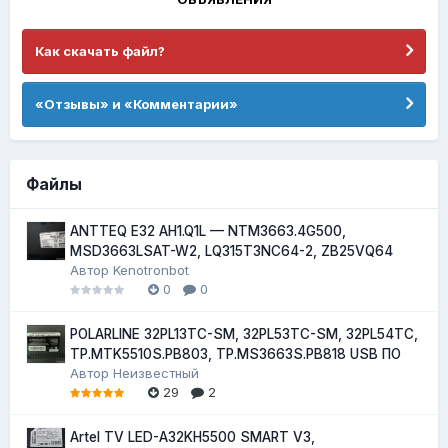
Как скачать файл?
«Отзывы» и «Комментарии»
Файлы
ANTTEQ E32 AH1.Q1L — NTM3663.4G500,
MSD3663LSAT-W2, LQ315T3NC64-2, ZB25VQ64
Автор
Kenotronbot
0
0
POLARLINE 32PL13TC-SM, 32PL53TC-SM, 32PL54TC,
TP.MTK5510S.PB803, TP.MS3663S.PB818 USB ПО
Автор
Неизвестный
29
2
Artel TV LED-A32KH5500 SMART V3,