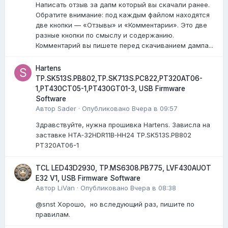
Написать отзыв за дапм который вы скачали ранее.
Обратите внимание: под каждым файлом находятся
две кнопки — «Отзывы» и «Комментарии». Это две
разные кнопки по смыслу и содержанию.
Комментарий вы пишете перед скачиванием дампа...
Hartens
TP.SK513S.PB802,TP.SK713S.PC822,PT320AT06-
1,PT430CT05-1,PT430GT01-3, USB Firmware
Software
Автор
Sader
·
Опубликовано
Вчера в 09:57
Здравствуйте, нужна прошивка Hartens. Зависла на
заставке HTA‑32HDR11B‑HH24 TP.SK513S.PB802
PT320AT06-1
TCL LED43D2930, TP.MS6308.PB775, LVF430AUOT
E32 V1, USB Firmware Software
Автор
LiVan
·
Опубликовано
Вчера в 08:38
@snst Хорошо, но вследующий раз, пишите по
правилам.