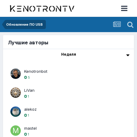
Обновление ПО USB
Лучшие авторы
Неделя
Kenotronbot
5
LiVan
1
alekoz
1
mastel
1