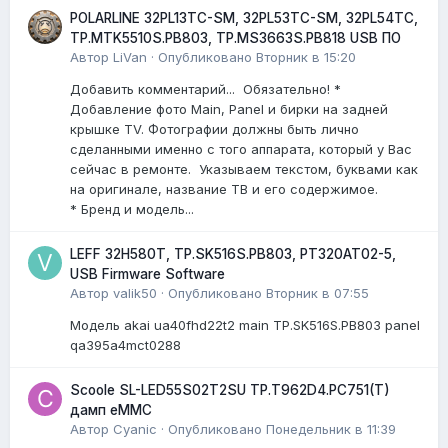
POLARLINE 32PL13TC-SM, 32PL53TC-SM, 32PL54TC,
TP.MTK5510S.PB803, TP.MS3663S.PB818 USB ПО
Автор
LiVan
·
Опубликовано
Вторник в 15:20
Добавить комментарий... Обязательно! *
Добавление фото Main, Panel и бирки на задней
крышке TV. Фотографии должны быть лично
сделанными именно с того аппарата, который у Вас
сейчас в ремонте. Указываем текстом, буквами как
на оригинале, название ТВ и его содержимое.
* Бренд и модель...
LEFF 32H580T, TP.SK516S.PB803, PT320AT02-5,
USB Firmware Software
Автор
valik50
·
Опубликовано
Вторник в 07:55
Модель akai ua40fhd22t2 main TP.SK516S.PB803 panel
qa395a4mct0288
Scoole SL-LED55S02T2SU TP.T962D4.PC751(T)
дамп eMMC
Автор
Cyanic
·
Опубликовано
Понедельник в 11:39