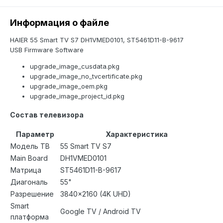
Информация о файле
HAIER 55 Smart TV S7 DH1VMED0101, ST5461D11-B-9617
USB Firmware Software
upgrade_image_cusdata.pkg
upgrade_image_no_tvcertificate.pkg
upgrade_image_oem.pkg
upgrade_image_project_id.pkg
Состав телевизора
Параметр
Характеристика
Модель ТВ
55 Smart TV S7
Main Board
DH1VMED0101
Матрица
ST5461D11-B-9617
Диагональ
55"
Разрешение
3840×2160 (4K UHD)
Smart
Google TV / Android TV
платформа