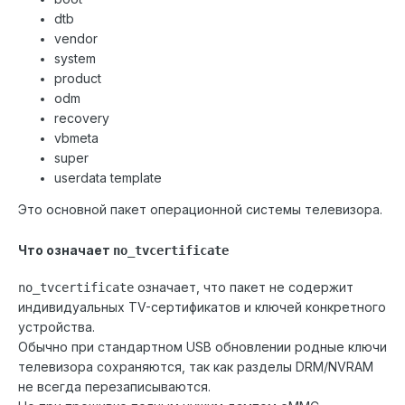
dtb
vendor
system
product
odm
recovery
vbmeta
super
userdata template
Это основной пакет операционной системы телевизора.
Что означает
no_tvcertificate
означает, что пакет не содержит
no_tvcertificate
индивидуальных TV-сертификатов и ключей конкретного
устройства.
Обычно при стандартном USB обновлении родные ключи
телевизора сохраняются, так как разделы DRM/NVRAM
не всегда перезаписываются.