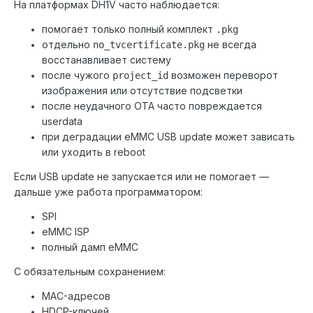
На платформах DH1V часто наблюдается:
помогает только полный комплект
.pkg
отдельно
не всегда
no_tvcertificate.pkg
восстанавливает систему
после чужого
возможен переворот
project_id
изображения или отсутствие подсветки
после неудачного OTA часто повреждается
userdata
при деградации eMMC USB update может зависать
или уходить в reboot
Если USB update не запускается или не помогает —
дальше уже работа программатором:
SPI
eMMC ISP
полный дамп eMMC
С обязательным сохранением:
MAC-адресов
HDCP-ключей