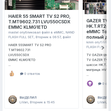
HAIER 55 SMART TV S2 PRO,
GAZER TV4
T.MT9602.731 LVU550CSDX
HK.T.RT28
EMMC KLMG1ETD
eMMC Tosh
mastel
опубликовал файл в
eMMC, NAND
полный д
FLASH FULL SET
,
Вторник в 06:57
, файл
kmm
опублико
HAIER 55SMART TV S2 PRO
FLASH FULL SE
T.MT9602.731
LVU550CSDX
TV GAZER EMM
EMMC KLMG1ETD
TV GAZER TV4
...
шасси: HK.T.R
матрица: HV4
0 ответов
...
0 отв
ВЫДЕЛИЛ
ВЫДЕЛ
LiVan
,
Вторник в 15:45
LiVan
,
2