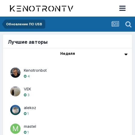
Обновление ПО USB
Лучшие авторы
Неделя
Kenotronbot
4
VEK
3
alekoz
1
mastel
1