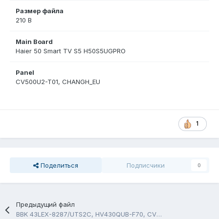
Размер файла
210 B
Main Board
Haier 50 Smart TV S5 H50S5UGPRO
Panel
CV500U2-T01, CHANGH_EU
1
Поделиться
Подписчики
0
Предыдущий файл
BBK 43LEX-8287/UTS2C, HV430QUB-F70, CV9632H-A50,USB Firmware Software