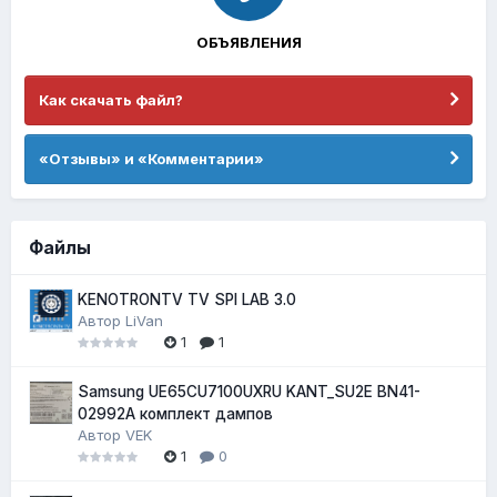
ОБЪЯВЛЕНИЯ
Как скачать файл?
«Отзывы» и «Комментарии»
Файлы
KENOTRONTV TV SPI LAB 3.0
Автор
LiVan
1
1
Samsung UE65CU7100UXRU KANT_SU2E BN41-
02992A комплект дампов
Автор
VEK
1
0