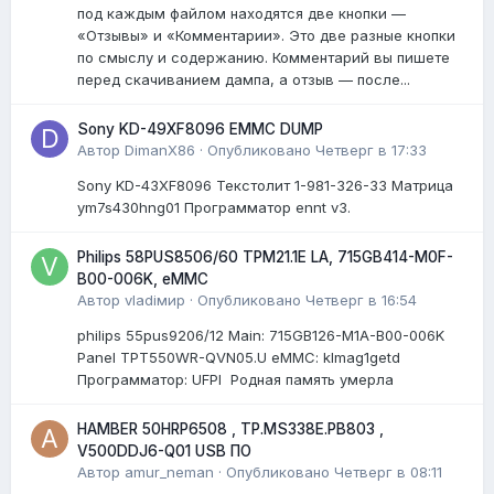
под каждым файлом находятся две кнопки —
«Отзывы» и «Комментарии». Это две разные кнопки
по смыслу и содержанию. Комментарий вы пишете
перед скачиванием дампа, а отзыв — после...
Sony KD-49XF8096 EMMC DUMP
Автор
DimanX86
·
Опубликовано
Четверг в 17:33
Sony KD-43XF8096 Текстолит 1-981-326-33 Матрица
ym7s430hng01 Программатор ennt v3.
Philips 58PUS8506/60 TPM21.1E LA, 715GB414-M0F-
B00-006K, eMMC
Автор
vladiмир
·
Опубликовано
Четверг в 16:54
philips 55pus9206/12 Мain: 715GB126-M1A-B00-006K
Panel TPT550WR-QVN05.U eMMC: klmag1getd
Программатор: UFPI Родная память умерла
HAMBER 50HRP6508 , TP.MS338E.PB803 ,
V500DDJ6-Q01 USB ПО
Автор
amur_neman
·
Опубликовано
Четверг в 08:11