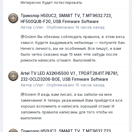
Интересно будет потестировать
Триколор H50UC2, SMART TV, T.MT9632.723,
HF500QUB-F20, USB Firmware Software
Автор
LiVan
·
Опубликовано
14 часов назад
@Golem Вы обязаны соблюдать правила, в этом весь
смысл. Будете выдумывать небылицы — получите бан.
Ничего личного, вы не особенный. Все пишут, и вам
было четко сказано еще 15 мая: «Не забудь после
ремонта написать отзыв!». Выполняйте.
Artel TV LED A32KH5500 V.1 , TPD.RT2841T.PB781,
232-OCLD3206-BOE, USB Firmware Software
Автор
LiVan
·
Опубликовано
15 часов назад
@Golem Я ведь вам писал, а вы забили на мое
замечание! А теперь уважаемый Вам прийдется все
хорошо вспомнить и написать хороший отзыв! И
запомнить правила написаны для того чтобы их
выполняли.
Триколор H50UC2, SMART TV, T.MT9632.723,