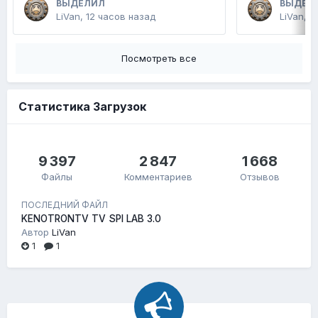
ВЫДЕЛИЛ
ВЫДЕЛ
LiVan
,
12 часов назад
LiVan
,
2
Посмотреть все
Статистика Загрузок
9 397
2 847
1 668
Файлы
Комментариев
Отзывов
ПОСЛЕДНИЙ ФАЙЛ
KENOTRONTV TV SPI LAB 3.0
Автор
LiVan
1
1