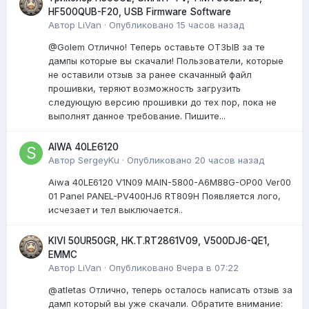
HF500QUB-F20, USB Firmware Software
Автор
LiVan
·
Опубликовано
15 часов назад
@Golem Отлично! Теперь оставьте ОТЗЫВ за те
дампы которые вы скачали! Пользователи, которые
не оставили отзыв за ранее скачанный файл
прошивки, теряют возможность загрузить
следующую версию прошивки до тех пор, пока не
выполнят данное требование. Пишите...
AIWA 40LE6120
Автор
SergeyKu
·
Опубликовано
20 часов назад
Aiwa 40LE6120 V1N09 MAIN-5800-A6M88G-OP00 Ver00
01 Panel PANEL-PV400HJ6 RT809H Появляется лого,
исчезает и тел выключается..
KIVI 50UR50GR, HK.T.RT2861V09, V500DJ6-QE1,
EMMC
Автор
LiVan
·
Опубликовано
Вчера в 07:22
@atletas Отлично, теперь осталось написать отзыв за
дамп который вы уже скачали. Обратите внимание: