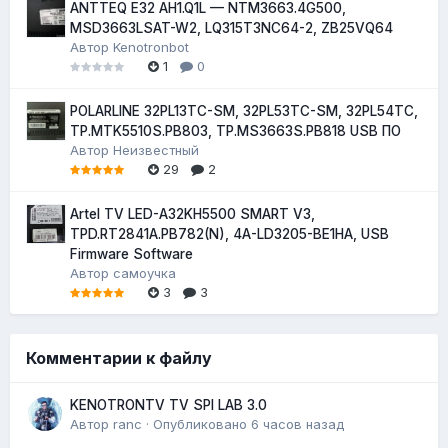
ANTTEQ E32 AH1.Q1L — NTM3663.4G500,
MSD3663LSAT-W2, LQ315T3NC64-2, ZB25VQ64
Автор
Kenotronbot
1
0
POLARLINE 32PL13TC-SM, 32PL53TC-SM, 32PL54TC,
TP.MTK5510S.PB803, TP.MS3663S.PB818 USB ПО
Автор
Неизвестный
29
2
Artel TV LED-A32KH5500 SMART V3,
TPD.RT2841A.PB782(N), 4A-LD3205-BE1HA, USB
Firmware Software
Автор
самоучка
3
3
Комментарии к файлу
KENOTRONTV TV SPI LAB 3.0
Автор
ranc
·
Опубликовано
6 часов назад