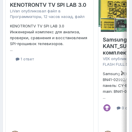
KENOTRONTV TV SPI LAB 3.0
LiVan
опубликовал файл в
Программаторы
,
12 часов назад
, файл
KENOTRONTV TV SPI LAB 3.0
Инженерный комплекс для анализа,
проверки, сравнения и восстановления
Samsung 
SPI-прошивок телевизоров.
KANT_SU2E
...
комплект 
VEK
опубликов
1 ответ
FLASH FULL SE
Samsung UE65
BN41-02992A
панель: CY-B
main: BN41-02
...
0 отв