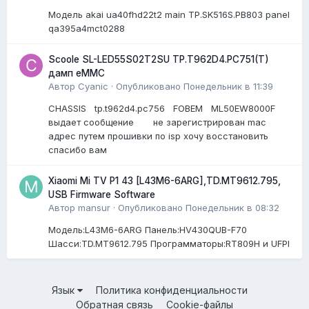
Модель akai ua40fhd22t2 main TP.SK516S.PB803 panel
qa395a4mct0288
Scoole SL-LED55S02T2SU TP.T962D4.PC751(T)
дамп eMMC
Автор
Cyanic
·
Опубликовано
Понедельник в 11:39
CHASSIS tp.t962d4.pc756 FOBEM ML50EW8000F
выдает сообщение не зарегистрирован mac
адрес путем прошивки по isp хочу восстановить
спасибо вам
Xiaomi Mi TV P1 43 [L43M6-6ARG],TD.MT9612.795,
USB Firmware Software
Автор
mansur
·
Опубликовано
Понедельник в 08:32
Модель:L43M6-6ARG Панель:HV430QUB-F70
Шасси:TD.MT9612.795 Программаторы:RT809H и UFPI
Язык
Политика конфиденциальности
Обратная связь
Cookie-файлы