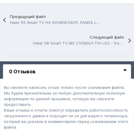
Предыдущий файл
Haier 55 Smart TV HX DHVM1D34011, PANDA LC546PU2L, USB Firmware Software
Следующий файл
Haier 58 Smart TV MX CV580U1-T01-v02 - from MTC, USB Firmware Software
0 Отзывов
Вы сможете написать отзыв только после скачивания файла.
Мы будем признательны за любую дополнительную полезную
информацию по данной прошивке, которую вы сможете
предоставить.
Ваши отзывы и отчеты помогут определить работоспособность
загруженного дампa и подходит ли он для вашего телевизора,
который вы указали в комментариях перед скачиванием этого
файла.