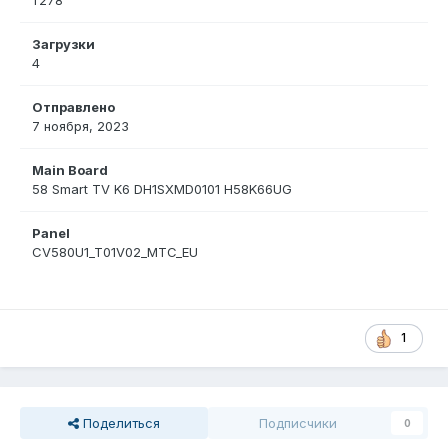
1 278
Загрузки
4
Отправлено
7 ноября, 2023
Main Board
58 Smart TV K6 DH1SXMD0101 H58K66UG
Panel
CV580U1_T01V02_MTC_EU
1
Поделиться
Подписчики
0