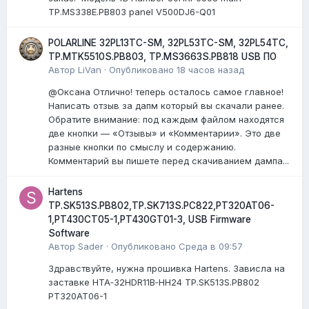
TP.MS338E.PB803 panel V500DJ6-Q01
POLARLINE 32PL13TC-SM, 32PL53TC-SM, 32PL54TC,
TP.MTK5510S.PB803, TP.MS3663S.PB818 USB ПО
Автор
LiVan
·
Опубликовано
18 часов назад
@Оксана Отлично! теперь осталось самое главное!
Написать отзыв за дапм который вы скачали ранее.
Обратите внимание: под каждым файлом находятся
две кнопки — «Отзывы» и «Комментарии». Это две
разные кнопки по смыслу и содержанию.
Комментарий вы пишете перед скачиванием дампа...
Hartens
TP.SK513S.PB802,TP.SK713S.PC822,PT320AT06-
1,PT430CT05-1,PT430GT01-3, USB Firmware
Software
Автор
Sader
·
Опубликовано
Среда в 09:57
Здравствуйте, нужна прошивка Hartens. Зависла на
заставке HTA‑32HDR11B‑HH24 TP.SK513S.PB802
PT320AT06-1