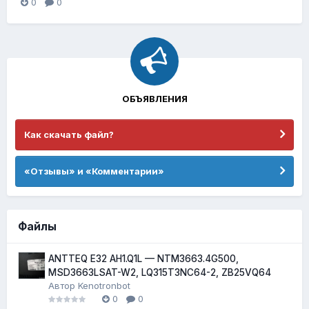
0
0
ОБЪЯВЛЕНИЯ
Как скачать файл?
«Отзывы» и «Комментарии»
Файлы
ANTTEQ E32 AH1.Q1L — NTM3663.4G500,
MSD3663LSAT-W2, LQ315T3NC64-2, ZB25VQ64
Автор
Kenotronbot
0
0