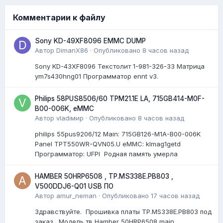
Комментарии к файлу
Sony KD-49XF8096 EMMC DUMP
Автор
DimanX86
·
Опубликовано
8 часов назад
Sony KD-43XF8096 Текстолит 1-981-326-33 Матрица
ym7s430hng01 Программатор ennt v3.
Philips 58PUS8506/60 TPM21.1E LA, 715GB414-M0F-
B00-006K, eMMC
Автор
vladiмир
·
Опубликовано
8 часов назад
philips 55pus9206/12 Мain: 715GB126-M1A-B00-006K
Panel TPT550WR-QVN05.U eMMC: klmag1getd
Программатор: UFPI Родная память умерла
HAMBER 50HRP6508 , TP.MS338E.PB803 ,
V500DDJ6-Q01 USB ПО
Автор
amur_neman
·
Опубликовано
17 часов назад
Здравствуйте. Прошивка платы TP.MS338E.PB803 под
заказ. Модель тв Hamber 50HRP6508 main