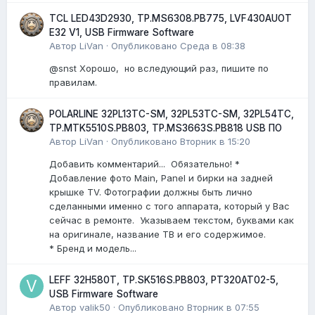
TCL LED43D2930, TP.MS6308.PB775, LVF430AUOT
E32 V1, USB Firmware Software
Автор
LiVan
·
Опубликовано
Среда в 08:38
@snst Хорошо, но вследующий раз, пишите по
правилам.
POLARLINE 32PL13TC-SM, 32PL53TC-SM, 32PL54TC,
TP.MTK5510S.PB803, TP.MS3663S.PB818 USB ПО
Автор
LiVan
·
Опубликовано
Вторник в 15:20
Добавить комментарий... Обязательно! *
Добавление фото Main, Panel и бирки на задней
крышке TV. Фотографии должны быть лично
сделанными именно с того аппарата, который у Вас
сейчас в ремонте. Указываем текстом, буквами как
на оригинале, название ТВ и его содержимое.
* Бренд и модель...
LEFF 32H580T, TP.SK516S.PB803, PT320AT02-5,
USB Firmware Software
Автор
valik50
·
Опубликовано
Вторник в 07:55