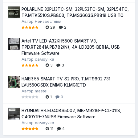
POLARLINE 32PL13TC-SM, 32PL53TC-SM, 32PL54TC,
TP.MTK5510S.PB803, TP.MS3663S.PB818 USB ПО
Автор
Неизвестный
29
2
Artel TV LED-A32KH5500 SMART V3,
TPD.RT2841A.PB782(N), 4A-LD3205-BE1HA, USB
Firmware Software
Автор
самоучка
3
3
HAIER 55 SMART TV S2 PRO, T.MT9602.731
LVU550CSDX EMMC KLMG1ETD
Автор
mastel
1
0
HYUNDAI H-LED40BS5002, MB-M9216-P-CL-0118,
C400Y19-7NUSB Firmware Software
Автор
самоучка
11
4