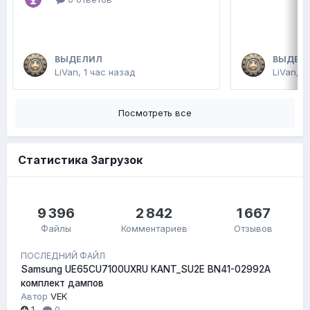
ВЫДЕЛИЛ
ВЫДЕЛ
LiVan
,
1 час назад
LiVan
,
В
Посмотреть все
Статистика Загрузок
9 396
2 842
1 667
Файлы
Комментариев
Отзывов
ПОСЛЕДНИЙ ФАЙЛ
Samsung UE65CU7100UXRU KANT_SU2E BN41-02992A
комплект дампов
Автор
VEK
1
0