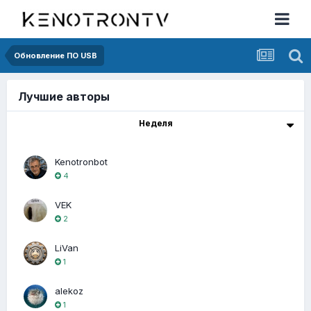
Обновление ПО USB
Лучшие авторы
Неделя
Kenotronbot
4
VEK
2
LiVan
1
alekoz
1