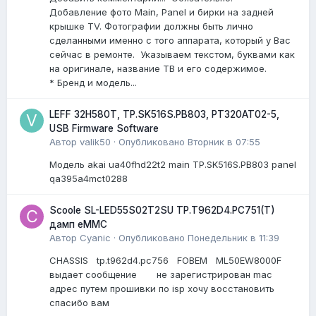
Добавление фото Main, Panel и бирки на задней
крышке TV. Фотографии должны быть лично
сделанными именно с того аппарата, который у Вас
сейчас в ремонте. Указываем текстом, буквами как
на оригинале, название ТВ и его содержимое.
* Бренд и модель...
LEFF 32H580T, TP.SK516S.PB803, PT320AT02-5,
USB Firmware Software
Автор
valik50
·
Опубликовано
Вторник в 07:55
Модель akai ua40fhd22t2 main TP.SK516S.PB803 panel
qa395a4mct0288
Scoole SL-LED55S02T2SU TP.T962D4.PC751(T)
дамп eMMC
Автор
Cyanic
·
Опубликовано
Понедельник в 11:39
CHASSIS tp.t962d4.pc756 FOBEM ML50EW8000F
выдает сообщение не зарегистрирован mac
адрес путем прошивки по isp хочу восстановить
спасибо вам