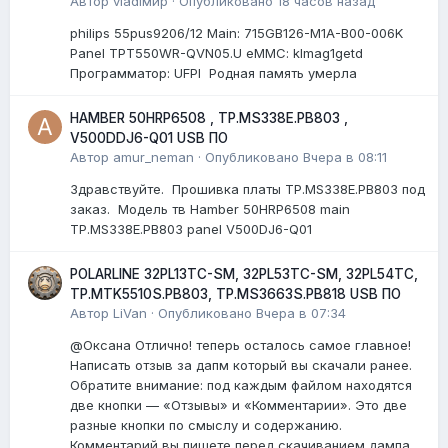
Автор
vladiмир
·
Опубликовано
18 часов назад
philips 55pus9206/12 Мain: 715GB126-M1A-B00-006K
Panel TPT550WR-QVN05.U eMMC: klmag1getd
Программатор: UFPI Родная память умерла
HAMBER 50HRP6508 , TP.MS338E.PB803 ,
V500DDJ6-Q01 USB ПО
Автор
amur_neman
·
Опубликовано
Вчера в 08:11
Здравствуйте. Прошивка платы TP.MS338E.PB803 под
заказ. Модель тв Hamber 50HRP6508 main
TP.MS338E.PB803 panel V500DJ6-Q01
POLARLINE 32PL13TC-SM, 32PL53TC-SM, 32PL54TC,
TP.MTK5510S.PB803, TP.MS3663S.PB818 USB ПО
Автор
LiVan
·
Опубликовано
Вчера в 07:34
@Оксана Отлично! теперь осталось самое главное!
Написать отзыв за дапм который вы скачали ранее.
Обратите внимание: под каждым файлом находятся
две кнопки — «Отзывы» и «Комментарии». Это две
разные кнопки по смыслу и содержанию.
Комментарий вы пишете перед скачиванием дампа...