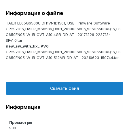
Информация о файле
HAIER LE65Q6500U DH1VN1D1501, USB Firmware Software
CP297186_HAIER_MS6586_U801_2010036806_536D6508XQ16_LS
C650FN05_W_IR_CVT_A10_4GB_DD_AT__20171226_223713-
SFv1.0.tar
new_sw_with_fix_IPV6
CP297186_HAIER_MS6586_U801_2010036806_536D6508XQ16_LS
C650FN05_W_IR_CVT_A10_512MB_DD_AT__20210623_150744.tar
Скачать файл
Информация
Просмотры
903