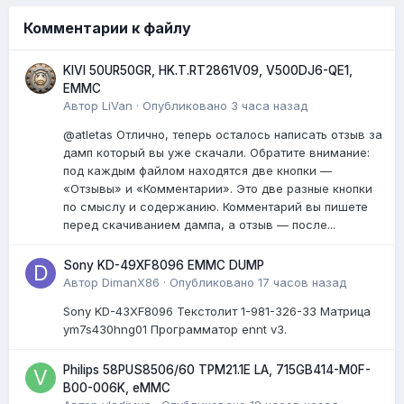
Комментарии к файлу
KIVI 50UR50GR, HK.T.RT2861V09, V500DJ6-QE1,
EMMC
Автор
LiVan
·
Опубликовано
3 часа назад
@atletas Отлично, теперь осталось написать отзыв за
дамп который вы уже скачали. Обратите внимание:
под каждым файлом находятся две кнопки —
«Отзывы» и «Комментарии». Это две разные кнопки
по смыслу и содержанию. Комментарий вы пишете
перед скачиванием дампа, а отзыв — после...
Sony KD-49XF8096 EMMC DUMP
Автор
DimanX86
·
Опубликовано
17 часов назад
Sony KD-43XF8096 Текстолит 1-981-326-33 Матрица
ym7s430hng01 Программатор ennt v3.
Philips 58PUS8506/60 TPM21.1E LA, 715GB414-M0F-
B00-006K, eMMC