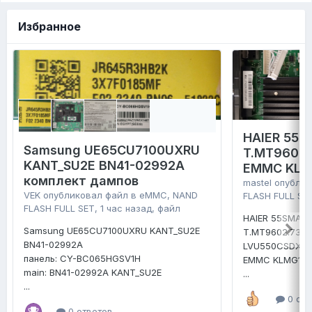
Избранное
HAIER 55 
Samsung UE65CU7100UXRU
T.MT9602.
KANT_SU2E BN41-02992A
EMMC KLM
комплект дампов
mastel
опублик
VEK
опубликовал файл в
eMMC, NAND
FLASH FULL SE
FLASH FULL SET
,
1 час назад
, файл
HAIER 55SMART
Samsung UE65CU7100UXRU KANT_SU2E
T.MT9602.731
BN41-02992A
LVU550CSDX
панель: CY-BC065HGSV1H
EMMC KLMG1E
main: BN41-02992A KANT_SU2E
...
...
0 отв
0 ответов