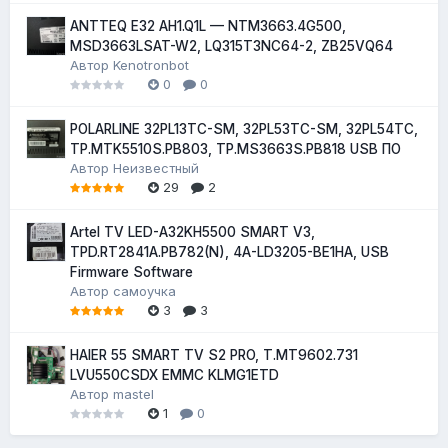
ANTTEQ E32 AH1.Q1L — NTM3663.4G500,
MSD3663LSAT-W2, LQ315T3NC64-2, ZB25VQ64
Автор
Kenotronbot
0
0
POLARLINE 32PL13TC-SM, 32PL53TC-SM, 32PL54TC,
TP.MTK5510S.PB803, TP.MS3663S.PB818 USB ПО
Автор
Неизвестный
29
2
Artel TV LED-A32KH5500 SMART V3,
TPD.RT2841A.PB782(N), 4A-LD3205-BE1HA, USB
Firmware Software
Автор
самоучка
3
3
HAIER 55 SMART TV S2 PRO, T.MT9602.731
LVU550CSDX EMMC KLMG1ETD
Автор
mastel
1
0