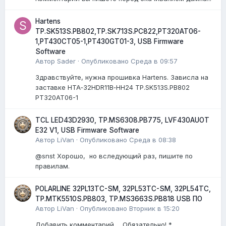
Hartens
TP.SK513S.PB802,TP.SK713S.PC822,PT320AT06-
1,PT430CT05-1,PT430GT01-3, USB Firmware
Software
Автор
Sader
·
Опубликовано
Среда в 09:57
Здравствуйте, нужна прошивка Hartens. Зависла на
заставке HTA‑32HDR11B‑HH24 TP.SK513S.PB802
PT320AT06-1
TCL LED43D2930, TP.MS6308.PB775, LVF430AUOT
E32 V1, USB Firmware Software
Автор
LiVan
·
Опубликовано
Среда в 08:38
@snst Хорошо, но вследующий раз, пишите по
правилам.
POLARLINE 32PL13TC-SM, 32PL53TC-SM, 32PL54TC,
TP.MTK5510S.PB803, TP.MS3663S.PB818 USB ПО
Автор
LiVan
·
Опубликовано
Вторник в 15:20
Добавить комментарий... Обязательно! *