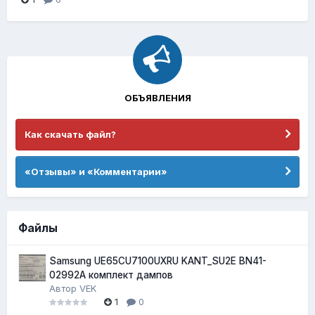
ОБЪЯВЛЕНИЯ
Как скачать файл?
«Отзывы» и «Комментарии»
Файлы
Samsung UE65CU7100UXRU KANT_SU2E BN41-
02992A комплект дампов
Автор
VEK
1
0