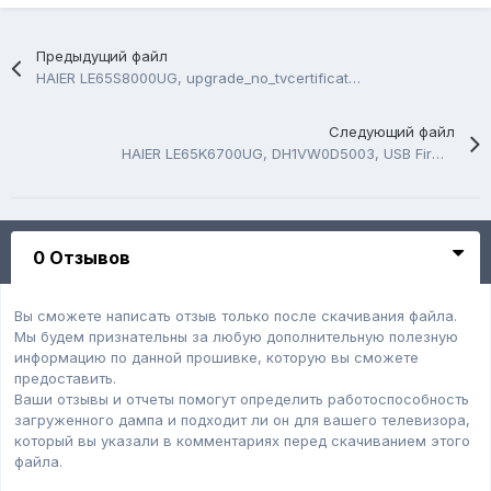
Предыдущий файл
HAIER LE65S8000UG, upgrade_no_tvcertificate-SFv1.0, USB Firmware Software
Следующий файл
HAIER LE65K6700UG, DH1VW0D5003, USB Firmware Software
0 Отзывов
Вы сможете написать отзыв только после скачивания файла.
Мы будем признательны за любую дополнительную полезную
информацию по данной прошивке, которую вы сможете
предоставить.
Ваши отзывы и отчеты помогут определить работоспособность
загруженного дампa и подходит ли он для вашего телевизора,
который вы указали в комментариях перед скачиванием этого
файла.