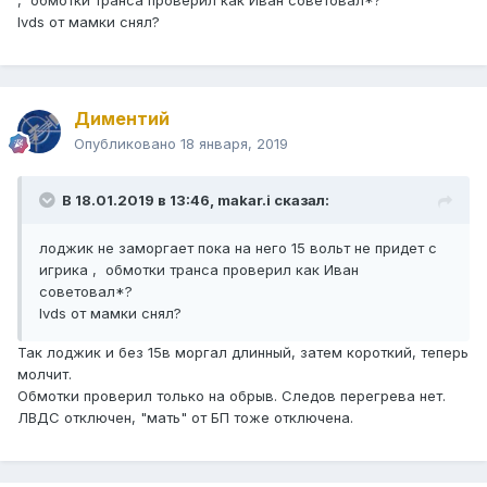
, обмотки транса проверил как Иван советовал*?
lvds от мамки снял?
Диментий
Опубликовано
18 января, 2019
В 18.01.2019 в 13:46,
makar.i
сказал:
лоджик не заморгает пока на него 15 вольт не придет с
игрика , обмотки транса проверил как Иван
советовал*?
lvds от мамки снял?
Так лоджик и без 15в моргал длинный, затем короткий, теперь
молчит.
Обмотки проверил только на обрыв. Следов перегрева нет.
ЛВДС отключен, "мать" от БП тоже отключена.