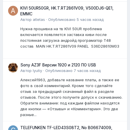
KIVI 50UR50GR, HK.T.RT2861V09, V500DJ6-QE1,
EMMC
Автор
atletas
·
Опубликовано
5 часов назад
Нужна прошивка на тв KIVI 50UR проблема
включается появляется заставка киви после
постоянная загрузка андройд програматор Т48
состав MAIN HK.T.RT2861V09 PANEL 536D28610M03
Sony AZ3F Версии 1920 и 2120 ПО USB
Автор
lyutiy
·
Опубликовано
7 часов назад
Алексей1963, добавьте название платы, а также ее
фото в свой комментарий. Кроме того сделайте
отзыв за предыдущий скачанный файл в разделе
отзывов. После этого получите допуск к скачиванию.
Обратите внимание: под каждым файлом находятся
две кнопки — «Отзывы» и «Комментарии». Это две
разные...
TELEFUNKEN TF-LED43S08T2, No B06674009,