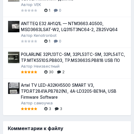
Автор
VEK
1
0
ANTTEQ E32 AH1.Q1L — NTM3663.4G500,
MSD3663LSAT-W2, LQ315T3NC64-2, ZB25VQ64
Автор
Kenotronbot
1
0
POLARLINE 32PL13TC-SM, 32PL53TC-SM, 32PL54TC,
TP.MTK5510S.PB803, TP.MS3663S.PB818 USB ПО
Автор
Неизвестный
30
2
Artel TV LED-A32KH5500 SMART V3,
TPD.RT2841A.PB782(N), 4A-LD3205-BE1HA, USB
Firmware Software
Автор
самоучка
3
3
Комментарии к файлу