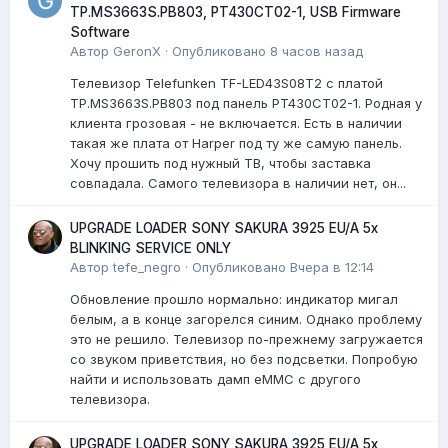
TP.MS3663S.PB803, PT430CT02-1, USB Firmware
Software
Автор
GeronX
·
Опубликовано
8 часов назад
Телевизор Telefunken TF-LED43S08T2 с платой
TP.MS3663S.PB803 под панель PT430CT02-1. Родная у
клиента грозовая - не включается. Есть в наличии
такая же плата от Harper под ту же самую панель.
Хочу прошить под нужный ТВ, чтобы заставка
совпадала. Самого телевизора в наличии нет, он...
UPGRADE LOADER SONY SAKURA 3925 EU/A 5x
BLINKING SERVICE ONLY
Автор
tefe_negro
·
Опубликовано
Вчера в 12:14
Обновление прошло нормально: индикатор мигал
белым, а в конце загорелся синим. Однако проблему
это не решило. Телевизор по-прежнему загружается
со звуком приветствия, но без подсветки. Попробую
найти и использовать дамп eMMC с другого
телевизора.
UPGRADE LOADER SONY SAKURA 3925 EU/A 5x