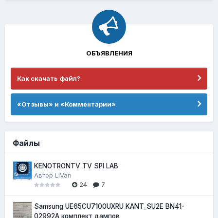
ОБЪЯВЛЕНИЯ
Как скачать файл?
«Отзывы» и «Комментарии»
Файлы
KENOTRONTV TV SPI LAB
Автор
LiVan
24
7
Samsung UE65CU7100UXRU KANT_SU2E BN41-
02992A комплект дампов