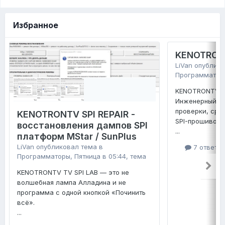
Избранное
KENOTRONT
LiVan
опублико
Программатор
KENOTRONTV TV
Инженерный ко
проверки, сра
KENOTRONTV SPI REPAIR -
SPI-прошивок 
восстановления дампов SPI
...
платформ MStar / SunPlus
LiVan
опубликовал тема в
7 ответо
Программаторы
,
Пятница в 05:44
, тема
KENOTRONTV TV SPI LAB — это не
волшебная лампа Алладина и не
программа с одной кнопкой «Починить
всё».
...