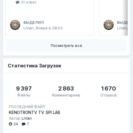
31 ответ
ВЫДЕЛИЛ
ВЫДЕЛ
LiVan
,
Вчера в 08:03
LiVan
,
П
Посмотреть все
Статистика Загрузок
9 397
2 863
1 670
Файлы
Комментариев
Отзывов
ПОСЛЕДНИЙ ФАЙЛ
KENOTRONTV TV SPI LAB
Автор
LiVan
24
7