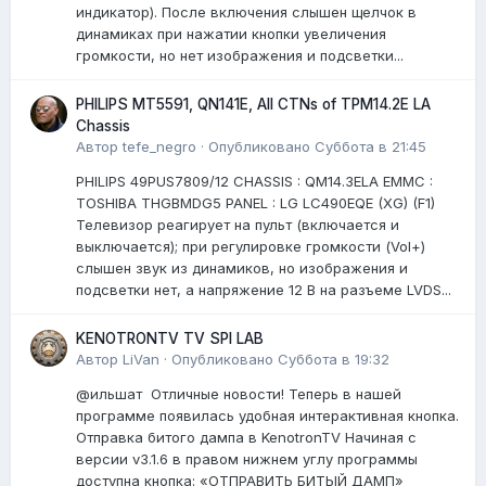
индикатор). После включения слышен щелчок в
динамиках при нажатии кнопки увеличения
громкости, но нет изображения и подсветки...
PHILIPS MT5591, QN141E, All CTNs of TPM14.2E LA
Chassis
Автор
tefe_negro
·
Опубликовано
Суббота в 21:45
PHILIPS 49PUS7809/12 CHASSIS : QM14.3ELA EMMC :
TOSHIBA THGBMDG5 PANEL : LG LC490EQE (XG) (F1)
Телевизор реагирует на пульт (включается и
выключается); при регулировке громкости (Vol+)
слышен звук из динамиков, но изображения и
подсветки нет, а напряжение 12 В на разъеме LVDS...
KENOTRONTV TV SPI LAB
Автор
LiVan
·
Опубликовано
Суббота в 19:32
@ильшат Отличные новости! Теперь в нашей
программе появилась удобная интерактивная кнопка.
Отправка битого дампа в KenotronTV Начиная с
версии v3.1.6 в правом нижнем углу программы
доступна кнопка: «ОТПРАВИТЬ БИТЫЙ ДАМП»