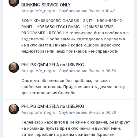
BLINKING SERVICE ONLY
Автор
tefe_negro
·
Опубликовано
Вчера в 10:42
SONY KD-65X9005C CHASSIS : GN1T 1-894-595-12
PANEL : YD5S650HTG01 EMMC : H26M52103FMR
PROGRAMER : RT809H У телевизора была проблема с
подсветкой. После замены светодиодов подсветка
не включается. Никаких кодов ошибок (красного
индикатора) или иных признаков неисправности...
PHILIPS QM14.3ELA по USB.PKG
Автор
tefe_negro
·
Опубликовано
Вчера в 06:56
Система обновилась без проблем, но сама
проблема осталась. Придется искать другую плату
для тестирования.Спасибо.
PHILIPS QM14.3ELA по USB.PKG
Автор
tefe_negro
·
Опубликовано
Вчера в 06:29
Телевизор находится в режиме ожидания, реагирует
на команды пульта при включении и выключении,
затем переходит в режим ожидания (красный