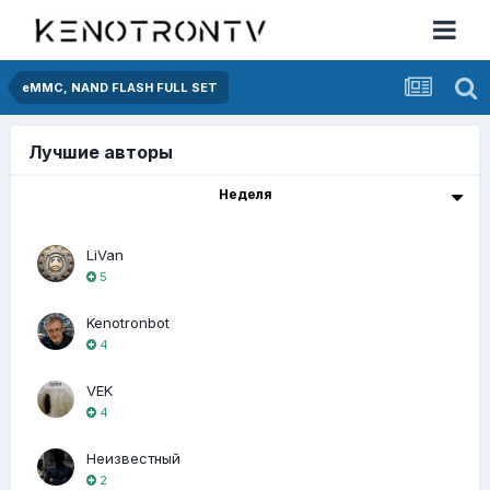
eMMC, NAND FLASH FULL SET
Лучшие авторы
Неделя
LiVan
5
Kenotronbot
4
VEK
4
Неизвестный
2