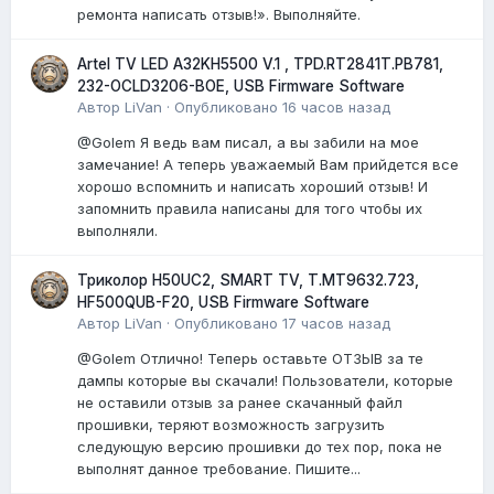
ремонта написать отзыв!». Выполняйте.
Artel TV LED A32KH5500 V.1 , TPD.RT2841T.PB781,
232-OCLD3206-BOE, USB Firmware Software
Автор
LiVan
·
Опубликовано
16 часов назад
@Golem Я ведь вам писал, а вы забили на мое
замечание! А теперь уважаемый Вам прийдется все
хорошо вспомнить и написать хороший отзыв! И
запомнить правила написаны для того чтобы их
выполняли.
Триколор H50UC2, SMART TV, T.MT9632.723,
HF500QUB-F20, USB Firmware Software
Автор
LiVan
·
Опубликовано
17 часов назад
@Golem Отлично! Теперь оставьте ОТЗЫВ за те
дампы которые вы скачали! Пользователи, которые
не оставили отзыв за ранее скачанный файл
прошивки, теряют возможность загрузить
следующую версию прошивки до тех пор, пока не
выполнят данное требование. Пишите...