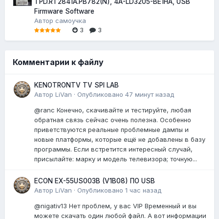
TPD.RT2841A.PB782(N), 4A-LD3205-BE1HA, USB
Firmware Software
Автор
самоучка
3
3
Комментарии к файлу
KENOTRONTV TV SPI LAB
Автор
LiVan
·
Опубликовано
47 минут назад
@ranc Конечно, скачивайте и тестируйте, любая
обратная связь сейчас очень полезна. Особенно
приветствуются реальные проблемные дампы и
новые платформы, которые ещё не добавлены в базу
программы. Если встретится интересный случай,
присылайте: марку и модель телевизора; точную...
ECON EX-55US003B (V1B08) ПО USB
Автор
LiVan
·
Опубликовано
1 час назад
@nigativ13 Нет проблем, у вас VIP Временный и вы
можете скачать один любой файл. А вот информации