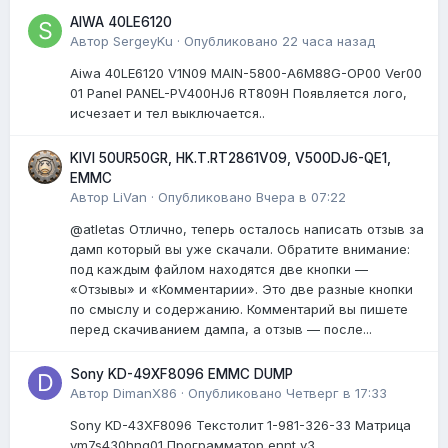
AIWA 40LE6120
Автор
SergeyKu
·
Опубликовано
22 часа назад
Aiwa 40LE6120 V1N09 MAIN-5800-A6M88G-OP00 Ver00
01 Panel PANEL-PV400HJ6 RT809H Появляется лого,
исчезает и тел выключается..
KIVI 50UR50GR, HK.T.RT2861V09, V500DJ6-QE1,
EMMC
Автор
LiVan
·
Опубликовано
Вчера в 07:22
@atletas Отлично, теперь осталось написать отзыв за
дамп который вы уже скачали. Обратите внимание:
под каждым файлом находятся две кнопки —
«Отзывы» и «Комментарии». Это две разные кнопки
по смыслу и содержанию. Комментарий вы пишете
перед скачиванием дампа, а отзыв — после...
Sony KD-49XF8096 EMMC DUMP
Автор
DimanX86
·
Опубликовано
Четверг в 17:33
Sony KD-43XF8096 Текстолит 1-981-326-33 Матрица
ym7s430hng01 Программатор ennt v3.