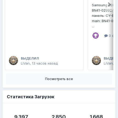
Samsung UE65
BN41-02992A
панель: CY-B
main: BN41-02
...
0 отв
ВЫДЕЛИЛ
ВЫДЕЛ
LiVan
,
13 часов назад
LiVan
,
2
Посмотреть все
Статистика Загрузок
9 397
2 850
1 668