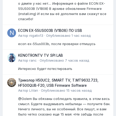
о дампе у нас нет.... Информация о файле ECON EX-
55US003B (V1B08) В архиве обновление Firmware
(install.img) И если вы её дополните вам скажут все
спасибо!
ECON EX-55US003B (V1B08) ПО USB
Автор
nigativ13
·
Опубликовано
1 час назад
econ ex-55us003b, после проверки отпишусь
KENOTRONTV TV SPI LAB
Автор
ranc
·
Опубликовано
7 часов назад
Интересно будет потестировать
Триколор H50UC2, SMART TV, T.MT9632.723,
HF500QUB-F20, USB Firmware Software
Автор
LiVan
·
Опубликовано
15 часов назад
@Golem Вы обязаны соблюдать правила, в этом весь
смысл. Будете выдумывать небылицы — получите бан.
Ничего личного, вы не особенный. Все пишут, и вам
было четко сказано еще 15 мая: «Не забудь после