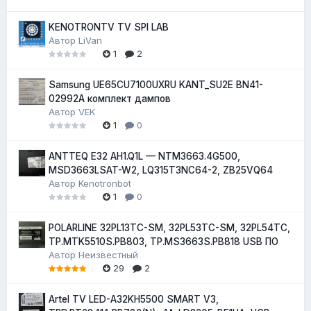
KENOTRONTV TV SPI LAB
Автор
LiVan
1
2
Samsung UE65CU7100UXRU KANT_SU2E BN41-
02992A комплект дампов
Автор
VEK
1
0
ANTTEQ E32 AH1.Q1L — NTM3663.4G500,
MSD3663LSAT-W2, LQ315T3NC64-2, ZB25VQ64
Автор
Kenotronbot
1
0
POLARLINE 32PL13TC-SM, 32PL53TC-SM, 32PL54TC,
TP.MTK5510S.PB803, TP.MS3663S.PB818 USB ПО
Автор
Неизвестный
29
2
Artel TV LED-A32KH5500 SMART V3,