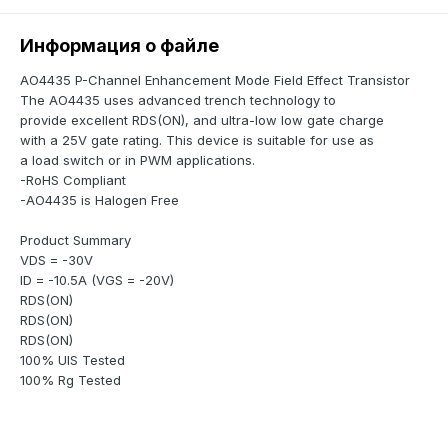
Информация о файле
AO4435 P-Channel Enhancement Mode Field Effect Transistor
The AO4435 uses advanced trench technology to
provide excellent RDS(ON), and ultra-low low gate charge
with a 25V gate rating. This device is suitable for use as
a load switch or in PWM applications.
-RoHS Compliant
-AO4435 is Halogen Free
Product Summary
VDS = -30V
ID = -10.5A (VGS = -20V)
RDS(ON)
RDS(ON)
RDS(ON)
100% UIS Tested
100% Rg Tested