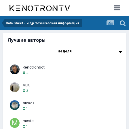
Data Sheet - и др.техническая информация
Лучшие авторы
Неделя
Kenotronbot
4
VEK
3
alekoz
1
mastel
1