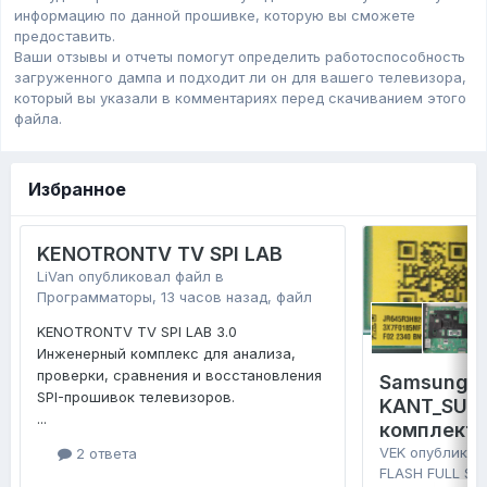
информацию по данной прошивке, которую вы сможете
предоставить.
Ваши отзывы и отчеты помогут определить работоспособность
загруженного дампa и подходит ли он для вашего телевизора,
который вы указали в комментариях перед скачиванием этого
файла.
Избранное
KENOTRONTV TV SPI LAB
LiVan
опубликовал файл в
Программаторы
,
13 часов назад
, файл
KENOTRONTV TV SPI LAB 3.0
Инженерный комплекс для анализа,
проверки, сравнения и восстановления
Samsung 
SPI-прошивок телевизоров.
KANT_SU2E
...
комплект 
VEK
опубликов
2 ответа
FLASH FULL SE