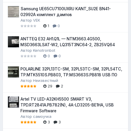
Samsung UE65CU7100UXRU KANT_SU2E BN41-
02992A комплект дампов
Автор
VEK
1
0
ANTTEQ E32 AH1.Q1L — NTM3663.4G500,
MSD3663LSAT-W2, LQ315T3NC64-2, ZB25VQ64
Автор
Kenotronbot
0
0
POLARLINE 32PL13TC-SM, 32PL53TC-SM, 32PL54TC,
TP.MTK5510S.PB803, TP.MS3663S.PB818 USB ПО
Автор
Неизвестный
29
2
Artel TV LED-A32KH5500 SMART V3,
TPD.RT2841A.PB782(N), 4A-LD3205-BE1HA, USB
Firmware Software
Автор
самоучка
3
3