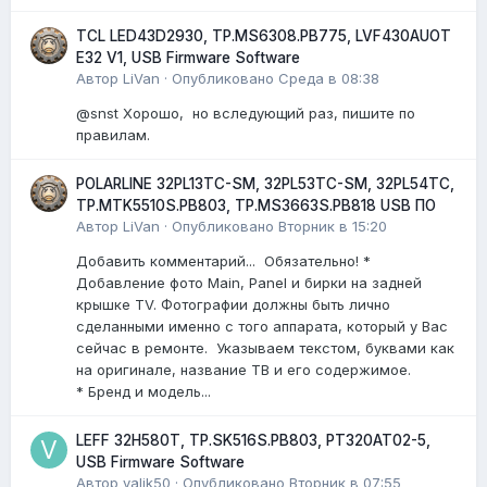
TCL LED43D2930, TP.MS6308.PB775, LVF430AUOT
E32 V1, USB Firmware Software
Автор
LiVan
·
Опубликовано
Среда в 08:38
@snst Хорошо, но вследующий раз, пишите по
правилам.
POLARLINE 32PL13TC-SM, 32PL53TC-SM, 32PL54TC,
TP.MTK5510S.PB803, TP.MS3663S.PB818 USB ПО
Автор
LiVan
·
Опубликовано
Вторник в 15:20
Добавить комментарий... Обязательно! *
Добавление фото Main, Panel и бирки на задней
крышке TV. Фотографии должны быть лично
сделанными именно с того аппарата, который у Вас
сейчас в ремонте. Указываем текстом, буквами как
на оригинале, название ТВ и его содержимое.
* Бренд и модель...
LEFF 32H580T, TP.SK516S.PB803, PT320AT02-5,
USB Firmware Software
Автор
valik50
·
Опубликовано
Вторник в 07:55