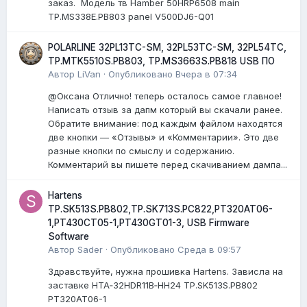
заказ. Модель тв Hamber 50HRP6508 main
TP.MS338E.PB803 panel V500DJ6-Q01
POLARLINE 32PL13TC-SM, 32PL53TC-SM, 32PL54TC,
TP.MTK5510S.PB803, TP.MS3663S.PB818 USB ПО
Автор
LiVan
·
Опубликовано
Вчера в 07:34
@Оксана Отлично! теперь осталось самое главное!
Написать отзыв за дапм который вы скачали ранее.
Обратите внимание: под каждым файлом находятся
две кнопки — «Отзывы» и «Комментарии». Это две
разные кнопки по смыслу и содержанию.
Комментарий вы пишете перед скачиванием дампа...
Hartens
TP.SK513S.PB802,TP.SK713S.PC822,PT320AT06-
1,PT430CT05-1,PT430GT01-3, USB Firmware
Software
Автор
Sader
·
Опубликовано
Среда в 09:57
Здравствуйте, нужна прошивка Hartens. Зависла на
заставке HTA‑32HDR11B‑HH24 TP.SK513S.PB802
PT320AT06-1