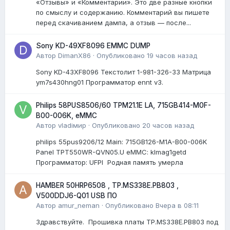
«Отзывы» и «Комментарии». Это две разные кнопки
по смыслу и содержанию. Комментарий вы пишете
перед скачиванием дампа, а отзыв — после...
Sony KD-49XF8096 EMMC DUMP
Автор
DimanX86
·
Опубликовано
19 часов назад
Sony KD-43XF8096 Текстолит 1-981-326-33 Матрица
ym7s430hng01 Программатор ennt v3.
Philips 58PUS8506/60 TPM21.1E LA, 715GB414-M0F-
B00-006K, eMMC
Автор
vladiмир
·
Опубликовано
20 часов назад
philips 55pus9206/12 Мain: 715GB126-M1A-B00-006K
Panel TPT550WR-QVN05.U eMMC: klmag1getd
Программатор: UFPI Родная память умерла
HAMBER 50HRP6508 , TP.MS338E.PB803 ,
V500DDJ6-Q01 USB ПО
Автор
amur_neman
·
Опубликовано
Вчера в 08:11
Здравствуйте. Прошивка платы TP.MS338E.PB803 под