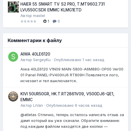
HAIER 55 SMART TV S2 PRO, T.MT9602.731
LVU550CSDX EMMC KLMG1ETD
Автор
mastel
1
0
Комментарии к файлу
AIWA 40LE6120
Автор
SergeyKu
·
Опубликовано
1 час назад
Aiwa 40LE6120 V1N09 MAIN-5800-A6M88G-OP00 Ver00
01 Panel PANEL-PV400HJ6 RT809H Появляется лого,
исчезает и тел выключается..
KIVI 50UR50GR, HK.T.RT2861V09, V500DJ6-QE1,
EMMC
Автор
LiVan
·
Опубликовано
6 часов назад
@atletas Отлично, теперь осталось написать отзыв за
дамп который вы уже скачали. Обратите внимание:
под каждым файлом находятся две кнопки —