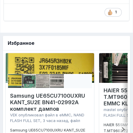
1
Избранное
HAIER 55 
Samsung UE65CU7100UXRU
T.MT9602.
KANT_SU2E BN41-02992A
EMMC KLM
комплект дампов
mastel
опублик
VEK
опубликовал файл в
eMMC, NAND
FLASH FULL SE
FLASH FULL SET
,
3 часа назад
, файл
HAIER 55SMART
Samsung UE65CU7100UXRU KANT_SU2E
T.MT9602.731