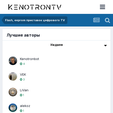
Flash, eeprom приставок цифрового TV
Лучшие авторы
Неделя
Kenotronbot
4
VEK
3
LiVan
1
alekoz
1