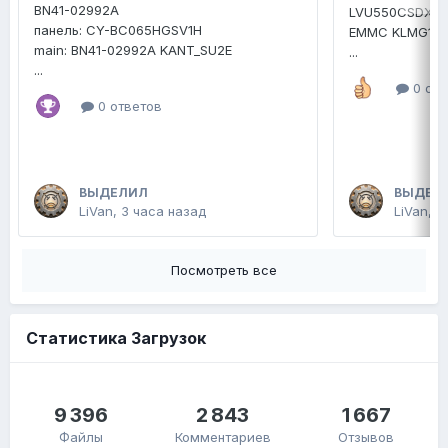
BN41-02992A
LVU550CSDX
панель: CY-BC065HGSV1H
EMMC KLMG1E
main: BN41-02992A KANT_SU2E
...
...
0 отв
0 ответов
ВЫДЕЛИЛ
ВЫДЕЛ
LiVan
,
3 часа назад
LiVan
,
В
Посмотреть все
Статистика Загрузок
9 396
2 843
1 667
Файлы
Комментариев
Отзывов