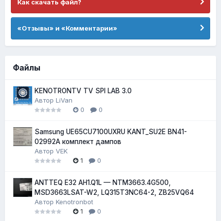
Как скачать файл?
«Отзывы» и «Комментарии»
Файлы
KENOTRONTV TV SPI LAB 3.0
Автор
LiVan
0
0
Samsung UE65CU7100UXRU KANT_SU2E BN41-
02992A комплект дампов
Автор
VEK
1
0
ANTTEQ E32 AH1.Q1L — NTM3663.4G500,
MSD3663LSAT-W2, LQ315T3NC64-2, ZB25VQ64
Автор
Kenotronbot
1
0