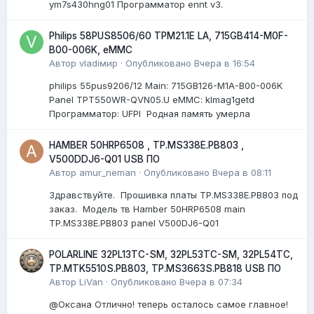
ym7s430hng01 Программатор ennt v3.
Philips 58PUS8506/60 TPM21.1E LA, 715GB414-M0F-
B00-006K, eMMC
Автор
vladiмир
·
Опубликовано
Вчера в 16:54
philips 55pus9206/12 Мain: 715GB126-M1A-B00-006K
Panel TPT550WR-QVN05.U eMMC: klmag1getd
Программатор: UFPI Родная память умерла
HAMBER 50HRP6508 , TP.MS338E.PB803 ,
V500DDJ6-Q01 USB ПО
Автор
amur_neman
·
Опубликовано
Вчера в 08:11
Здравствуйте. Прошивка платы TP.MS338E.PB803 под
заказ. Модель тв Hamber 50HRP6508 main
TP.MS338E.PB803 panel V500DJ6-Q01
POLARLINE 32PL13TC-SM, 32PL53TC-SM, 32PL54TC,
TP.MTK5510S.PB803, TP.MS3663S.PB818 USB ПО
Автор
LiVan
·
Опубликовано
Вчера в 07:34
@Оксана Отлично! теперь осталось самое главное!