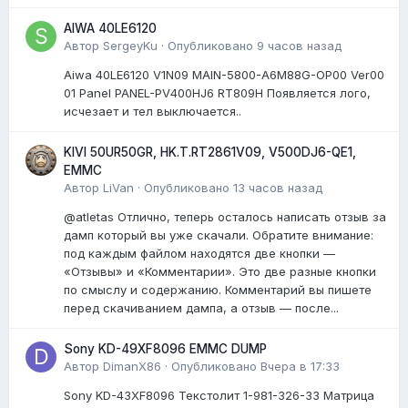
AIWA 40LE6120
Автор
SergeyKu
·
Опубликовано
9 часов назад
Aiwa 40LE6120 V1N09 MAIN-5800-A6M88G-OP00 Ver00
01 Panel PANEL-PV400HJ6 RT809H Появляется лого,
исчезает и тел выключается..
KIVI 50UR50GR, HK.T.RT2861V09, V500DJ6-QE1,
EMMC
Автор
LiVan
·
Опубликовано
13 часов назад
@atletas Отлично, теперь осталось написать отзыв за
дамп который вы уже скачали. Обратите внимание:
под каждым файлом находятся две кнопки —
«Отзывы» и «Комментарии». Это две разные кнопки
по смыслу и содержанию. Комментарий вы пишете
перед скачиванием дампа, а отзыв — после...
Sony KD-49XF8096 EMMC DUMP
Автор
DimanX86
·
Опубликовано
Вчера в 17:33
Sony KD-43XF8096 Текстолит 1-981-326-33 Матрица