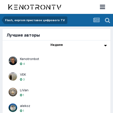
Flash, eeprom приставок цифрового TV
Лучшие авторы
Неделя
Kenotronbot
4
VEK
3
LiVan
1
alekoz
1