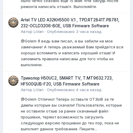
было четко сказано еще 15 мая: «Не забудь после
ремонта написать отзыв!». Выполняйте.
Artel TV LED A32KH5500 V.1 , TPD.RT2841T.PB781,
232-OCLD3206-BOE, USB Firmware Software
Автор
LiVan
·
Опубликовано
3 часа назад
@Golem Я ведь вам писал, а вы забили на мое
замечание! А теперь уважаемый Вам прийдется все
хорошо вспомнить и написать хороший отзыв! И
запомнить правила написаны для того чтобы их
выполняли.
Триколор H50UC2, SMART TV, T.MT9632.723,
HF500QUB-F20, USB Firmware Software
Автор
LiVan
·
Опубликовано
4 часа назад
@Golem Отлично! Теперь оставьте ОТЗЫВ за те
дампы которые вы скачали! Пользователи, которые
не оставили отзыв за ранее скачанный файл
прошивки, теряют возможность загрузить
следующую версию прошивки до тех пор, пока не
выполнят данное требование. Пишите...