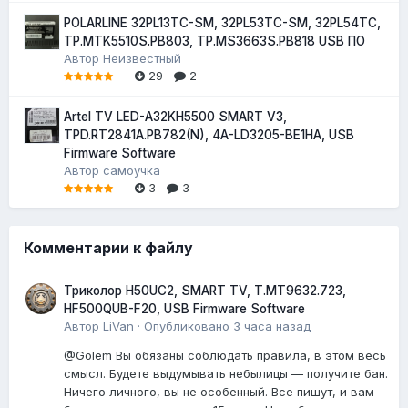
POLARLINE 32PL13TC-SM, 32PL53TC-SM, 32PL54TC,
TP.MTK5510S.PB803, TP.MS3663S.PB818 USB ПО
Автор
Неизвестный
29
2
Artel TV LED-A32KH5500 SMART V3,
TPD.RT2841A.PB782(N), 4A-LD3205-BE1HA, USB
Firmware Software
Автор
самоучка
3
3
Комментарии к файлу
Триколор H50UC2, SMART TV, T.MT9632.723,
HF500QUB-F20, USB Firmware Software
Автор
LiVan
·
Опубликовано
3 часа назад
@Golem Вы обязаны соблюдать правила, в этом весь
смысл. Будете выдумывать небылицы — получите бан.
Ничего личного, вы не особенный. Все пишут, и вам