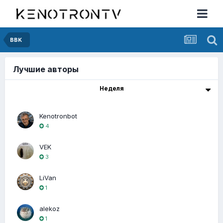
BBK
Лучшие авторы
Неделя
Kenotronbot
4
VEK
3
LiVan
1
alekoz
1