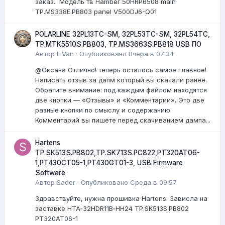
заказ. Модель тв Hamber 50HRP6508 main
TP.MS338E.PB803 panel V500DJ6-Q01
POLARLINE 32PL13TC-SM, 32PL53TC-SM, 32PL54TC,
TP.MTK5510S.PB803, TP.MS3663S.PB818 USB ПО
Автор
LiVan
·
Опубликовано
Вчера в 07:34
@Оксана Отлично! теперь осталось самое главное!
Написать отзыв за дапм который вы скачали ранее.
Обратите внимание: под каждым файлом находятся
две кнопки — «Отзывы» и «Комментарии». Это две
разные кнопки по смыслу и содержанию.
Комментарий вы пишете перед скачиванием дампа...
Hartens
TP.SK513S.PB802,TP.SK713S.PC822,PT320AT06-
1,PT430CT05-1,PT430GT01-3, USB Firmware
Software
Автор
Sader
·
Опубликовано
Среда в 09:57
Здравствуйте, нужна прошивка Hartens. Зависла на
заставке HTA‑32HDR11B‑HH24 TP.SK513S.PB802
PT320AT06-1