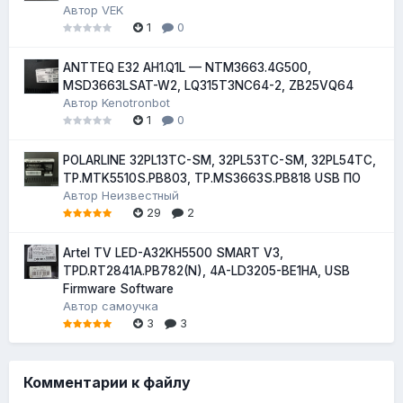
Автор
VEK
1
0
ANTTEQ E32 AH1.Q1L — NTM3663.4G500,
MSD3663LSAT-W2, LQ315T3NC64-2, ZB25VQ64
Автор
Kenotronbot
1
0
POLARLINE 32PL13TC-SM, 32PL53TC-SM, 32PL54TC,
TP.MTK5510S.PB803, TP.MS3663S.PB818 USB ПО
Автор
Неизвестный
29
2
Artel TV LED-A32KH5500 SMART V3,
TPD.RT2841A.PB782(N), 4A-LD3205-BE1HA, USB
Firmware Software
Автор
самоучка
3
3
Комментарии к файлу