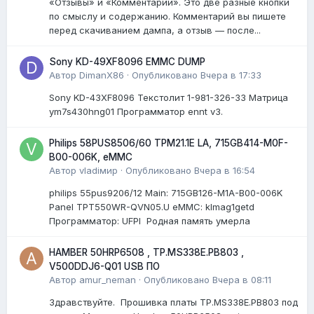
«Отзывы» и «Комментарии». Это две разные кнопки
по смыслу и содержанию. Комментарий вы пишете
перед скачиванием дампа, а отзыв — после...
Sony KD-49XF8096 EMMC DUMP
Автор
DimanX86
·
Опубликовано
Вчера в 17:33
Sony KD-43XF8096 Текстолит 1-981-326-33 Матрица
ym7s430hng01 Программатор ennt v3.
Philips 58PUS8506/60 TPM21.1E LA, 715GB414-M0F-
B00-006K, eMMC
Автор
vladiмир
·
Опубликовано
Вчера в 16:54
philips 55pus9206/12 Мain: 715GB126-M1A-B00-006K
Panel TPT550WR-QVN05.U eMMC: klmag1getd
Программатор: UFPI Родная память умерла
HAMBER 50HRP6508 , TP.MS338E.PB803 ,
V500DDJ6-Q01 USB ПО
Автор
amur_neman
·
Опубликовано
Вчера в 08:11
Здравствуйте. Прошивка платы TP.MS338E.PB803 под