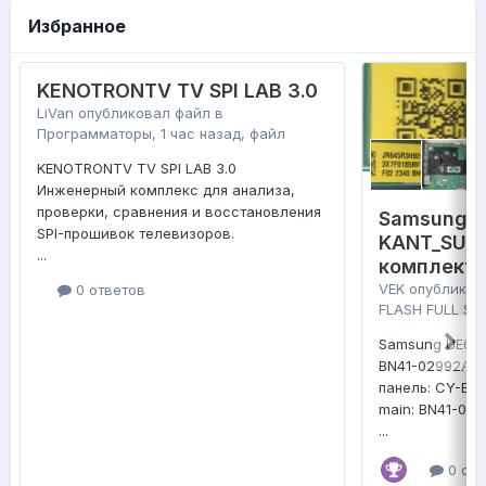
Избранное
KENOTRONTV TV SPI LAB 3.0
LiVan
опубликовал файл в
Программаторы
,
1 час назад
, файл
KENOTRONTV TV SPI LAB 3.0
Инженерный комплекс для анализа,
проверки, сравнения и восстановления
Samsung 
SPI-прошивок телевизоров.
KANT_SU2E
...
комплект 
VEK
опубликов
0 ответов
FLASH FULL SE
Samsung UE65
BN41-02992A
панель: CY-B
main: BN41-02
...
0 отв