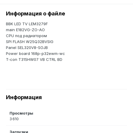
Информация о файле
BBK LED TV LEM3279F
main E182VG-ZO-AO
CPU под радиатором
SPI FLASH W25Q32BVSIG
Panel SEL320V8-SOJB
Power board 168p-p32ewm-wc
T-con T315HW07 VB CTRL BD
Информация
Просмотры
3 610
Загрузки