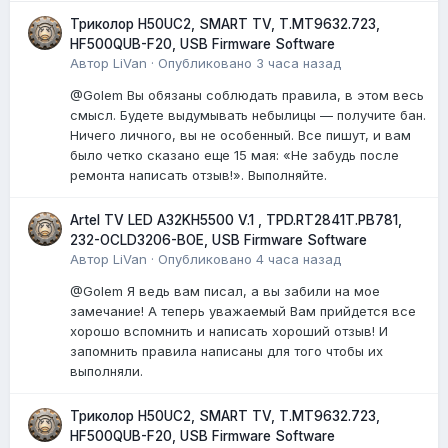
Триколор H50UC2, SMART TV, T.MT9632.723,
HF500QUB-F20, USB Firmware Software
Автор
LiVan
·
Опубликовано
3 часа назад
@Golem Вы обязаны соблюдать правила, в этом весь
смысл. Будете выдумывать небылицы — получите бан.
Ничего личного, вы не особенный. Все пишут, и вам
было четко сказано еще 15 мая: «Не забудь после
ремонта написать отзыв!». Выполняйте.
Artel TV LED A32KH5500 V.1 , TPD.RT2841T.PB781,
232-OCLD3206-BOE, USB Firmware Software
Автор
LiVan
·
Опубликовано
4 часа назад
@Golem Я ведь вам писал, а вы забили на мое
замечание! А теперь уважаемый Вам прийдется все
хорошо вспомнить и написать хороший отзыв! И
запомнить правила написаны для того чтобы их
выполняли.
Триколор H50UC2, SMART TV, T.MT9632.723,
HF500QUB-F20, USB Firmware Software