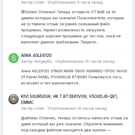
Автор
LiVan
·
Опубликовано
4 часа назад
@Golem Отлично! Теперь оставьте ОТЗЫВ за те
дампы которые вы скачали! Пользователи, которые
не оставили отзыв за ранее скачанный файл
прошивки, теряют возможность загрузить
следующую версию прошивки до тех пор, пока не
выполнят данное требование. Пишите...
AIWA 40LE6120
Автор
SergeyKu
·
Опубликовано
10 часов назад
Aiwa 40LE6120 V1N09 MAIN-5800-A6M88G-OP00 Ver00
01 Panel PANEL-PV400HJ6 RT809H Появляется лого,
исчезает и тел выключается..
KIVI 50UR50GR, HK.T.RT2861V09, V500DJ6-QE1,
EMMC
Автор
LiVan
·
Опубликовано
14 часов назад
@atletas Отлично, теперь осталось написать отзыв за
дамп который вы уже скачали. Обратите внимание:
под каждым файлом находятся две кнопки —