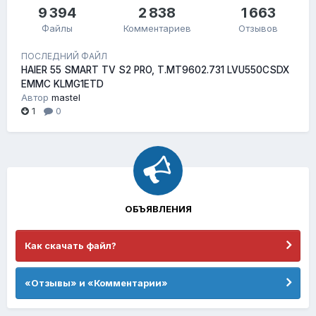
9 394
2 838
1 663
Файлы
Комментариев
Отзывов
ПОСЛЕДНИЙ ФАЙЛ
HAIER 55 SMART TV S2 PRO, T.MT9602.731 LVU550CSDX
EMMC KLMG1ETD
Автор
mastel
1
0
ОБЪЯВЛЕНИЯ
Как скачать файл?
«Отзывы» и «Комментарии»