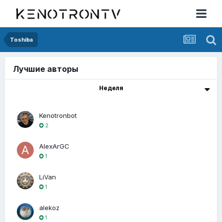
Toshiba
Лучшие авторы
Неделя
Kenotronbot
2
AlexArGC
1
LiVan
1
alekoz
1