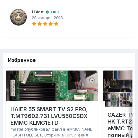
LiVan
3 189
28 января, 2018
Избранное
HAIER 55 SMART TV S2 PRO,
GAZER TV4
T.MT9602.731 LVU550CSDX
HK.T.RT28
EMMC KLMG1ETD
eMMC Tosh
mastel
опубликовал файл в
eMMC, NAND
полный д
FLASH FULL SET
,
Вторник в 06:57
, файл