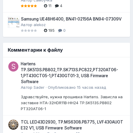
11
4
Samsung UE48H6400, BN41-02156A BN94-07309V
Автор
alekoz
195
0
Комментарии к файлу
Hartens
TP.SK513S.PB802,TP.SK713S.PC822,PT320AT06-
1,PT430CT05-1,PT430GT01-3, USB Firmware
Software
Автор
Sader
·
Опубликовано
15 часов назад
Здравствуйте, нужна прошивка Hartens. Зависла на
заставке HTA‑32HDR11B‑HH24 TP.SK513S.PB802
PT320AT06-1
TCL LED43D2930, TP.MS6308.PB775, LVF430AUOT
E32 V1, USB Firmware Software