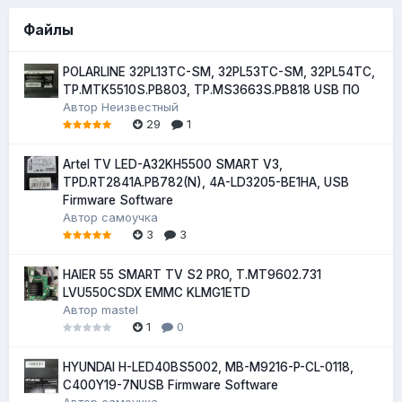
Файлы
POLARLINE 32PL13TC-SM, 32PL53TC-SM, 32PL54TC,
TP.MTK5510S.PB803, TP.MS3663S.PB818 USB ПО
Автор
Неизвестный
29
1
Artel TV LED-A32KH5500 SMART V3,
TPD.RT2841A.PB782(N), 4A-LD3205-BE1HA, USB
Firmware Software
Автор
самоучка
3
3
HAIER 55 SMART TV S2 PRO, T.MT9602.731
LVU550CSDX EMMC KLMG1ETD
Автор
mastel
1
0
HYUNDAI H-LED40BS5002, MB-M9216-P-CL-0118,
C400Y19-7NUSB Firmware Software
Автор
самоучка