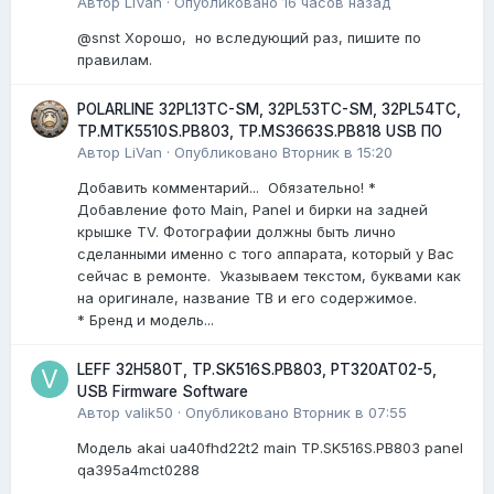
Автор
LiVan
·
Опубликовано
16 часов назад
@snst Хорошо, но вследующий раз, пишите по
правилам.
POLARLINE 32PL13TC-SM, 32PL53TC-SM, 32PL54TC,
TP.MTK5510S.PB803, TP.MS3663S.PB818 USB ПО
Автор
LiVan
·
Опубликовано
Вторник в 15:20
Добавить комментарий... Обязательно! *
Добавление фото Main, Panel и бирки на задней
крышке TV. Фотографии должны быть лично
сделанными именно с того аппарата, который у Вас
сейчас в ремонте. Указываем текстом, буквами как
на оригинале, название ТВ и его содержимое.
* Бренд и модель...
LEFF 32H580T, TP.SK516S.PB803, PT320AT02-5,
USB Firmware Software
Автор
valik50
·
Опубликовано
Вторник в 07:55
Модель akai ua40fhd22t2 main TP.SK516S.PB803 panel
qa395a4mct0288