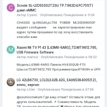
Scoole SL-LED55S02T2SU TP.T962D4.PC751(T)
дамп eMMC
Автор
Cyanic
·
Опубликовано
Понедельник в 11:39
CHASSIS tp.t962d4.pc756 FOBEM ML50EW8000F
выдает сообщение не зарегистрирован mac
адрес путем прошивки по isp хочу восстановить
спасибо вам
Xiaomi Mi TV P1 43 [L43M6-6ARG],TD.MT9612.795,
USB Firmware Software
Автор
mansur
·
Опубликовано
Понедельник в 08:32
Модель:L43M6-6ARG Панель:HV430QUB-F70
Шасси:TD.MT9612.795 Программаторы:RT809H и UFPI
LG 42LB673V, LCLDLE42B.42G, EAX65384005(1.2),
emmc, eeprom
Автор
LiVan
·
Опубликовано
Понедельник в 07:08
@osuhov.maksim Где ваш отзыв? Оставьте отзыв для
других пользователей. 📌 Совместимость: Модель
ТВ, подошла ли прошивка? 💾 Метод: Как обновляли