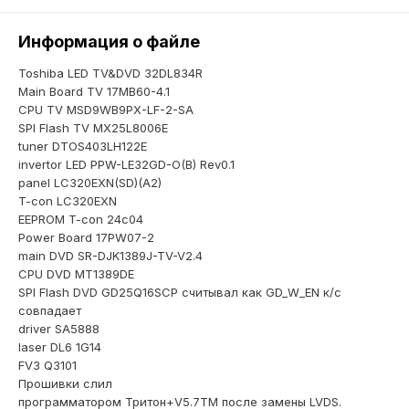
Информация о файле
Toshiba LED TV&DVD 32DL834R
Main Board TV 17MB60-4.1
CPU TV MSD9WB9PX-LF-2-SA
SPI Flash TV MX25L8006E
tuner DTOS403LH122E
invertor LED PPW-LE32GD-O(B) Rev0.1
panel LC320EXN(SD)(A2)
T-con LC320EXN
EEPROM T-con 24c04
Power Board 17PW07-2
main DVD SR-DJK1389J-TV-V2.4
CPU DVD MT1389DE
SPI Flash DVD GD25Q16SCP считывал как GD_W_EN к/с
совпадает
driver SA5888
laser DL6 1G14
FV3 Q3101
Прошивки слил
программатором Тритон+V5.7TM после замены LVDS.