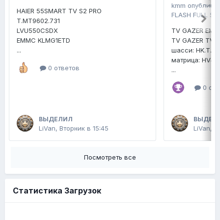
kmm
опублико
HAIER 55SMART TV S2 PRO
FLASH FULL SE
T.MT9602.731
LVU550CSDX
TV GAZER EMM
EMMC KLMG1ETD
TV GAZER TV4
...
шасси: HK.T.R
матрица: HV4
0 ответов
...
0 отв
ВЫДЕЛИЛ
ВЫДЕЛ
LiVan
,
Вторник в 15:45
LiVan
,
2
Посмотреть все
Статистика Загрузок