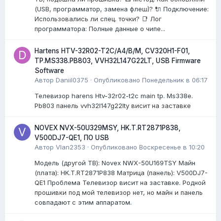
(USB, программатор, замена флеш)? 🔌 Подключение:
Использовались ли спец. точки? 📑 Лог
программатора: Полные данные о чипе...
Hartens HTV-32R02-T2C/A4/B/M, CV320H1-F01,
TP.MS338.PB803, VVH32L147G22LT, USB Firmware
Software
Автор
Daniil0375
·
Опубликовано
Понедельник в 06:17
Телевизор harens Htv-32r02-t2c main tp. Ms338e.
Pb803 панель vvh32l147g22lty висит на заставке
NOVEX NVX-50U329MSY, HK.T.RT2871P838,
V500DJ7-QE1, ПО USB
Автор
Vlan2353
·
Опубликовано
Воскресенье в 10:20
Модель (другой ТВ): Novex NWX-50U169TSY Майн
(плата): HK.T.RT2871P838 Матрица (панель): V500DJ7-
QE1 Проблема Телевизор висит на заставке. Родной
прошивки под мой телевизор нет, но майн и панель
совпадают с этим аппаратом.