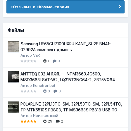
«Отзывы» и «Комментарии»
Файлы
Samsung UE65CU7100UXRU KANT_SU2E BN41-
02992A комплект дампов
Автор
VEK
1
0
ANTTEQ E32 AH1.Q1L — NTM3663.4G500,
MSD3663LSAT-W2, LQ315T3NC64-2, ZB25VQ64
Автор
Kenotronbot
0
0
POLARLINE 32PL13TC-SM, 32PL53TC-SM, 32PL54TC,
TP.MTK5510S.PB803, TP.MS3663S.PB818 USB ПО
Автор
Неизвестный
29
2