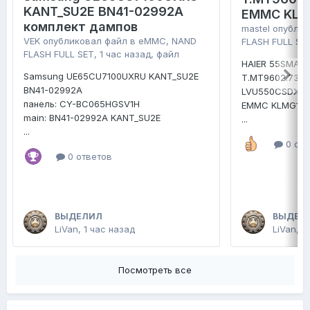
KANT_SU2E BN41-02992A
EMMC KLM
комплект дампов
mastel
опублик
VEK
опубликовал файл в
eMMC, NAND
FLASH FULL SE
FLASH FULL SET
,
1 час назад
, файл
HAIER 55SMART
Samsung UE65CU7100UXRU KANT_SU2E
T.MT9602.731
BN41-02992A
LVU550CSDX
панель: CY-BC065HGSV1H
EMMC KLMG1E
main: BN41-02992A KANT_SU2E
...
...
0 отв
0 ответов
ВЫДЕЛИЛ
ВЫДЕЛ
LiVan
,
1 час назад
LiVan
,
В
Посмотреть все