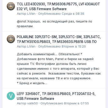
TCL LED43D2930, TP.MS6308.PB775, LVF430AUOT
E32 V1, USB Firmware Software
Автор
LiVan
·
Опубликовано
Среда в 08:38
@snst Хорошо, но вследующий раз, пишите по
правилам.
POLARLINE 32PL13TC-SM, 32PL53TC-SM, 32PL54TC,
TP.MTK5510S.PB803, TP.MS3663S.PB818 USB ПО
Автор
LiVan
·
Опубликовано
Вторник в 15:20
Добавить комментарий... Обязательно! *
Добавление фото Main, Panel и бирки на задней
крышке TV. Фотографии должны быть лично
сделанными именно с того аппарата, который у Вас
сейчас в ремонте. Указываем текстом, буквами как
на оригинале, название ТВ и его содержимое.
* Бренд и модель...
LEFF 32H580T, TP.SK516S.PB803, PT320AT02-5,
USB Firmware Software
Автор
valik50
·
Опубликовано
Вторник в 07:55