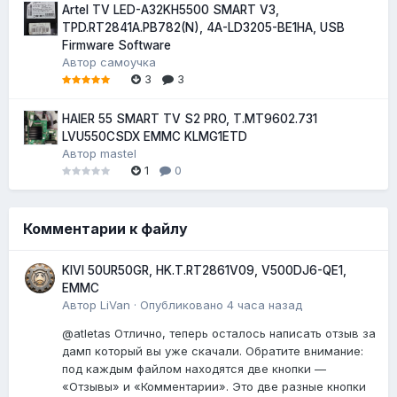
Artel TV LED-A32KH5500 SMART V3,
TPD.RT2841A.PB782(N), 4A-LD3205-BE1HA, USB
Firmware Software
Автор
самоучка
3
3
HAIER 55 SMART TV S2 PRO, T.MT9602.731
LVU550CSDX EMMC KLMG1ETD
Автор
mastel
1
0
Комментарии к файлу
KIVI 50UR50GR, HK.T.RT2861V09, V500DJ6-QE1,
EMMC
Автор
LiVan
·
Опубликовано
4 часа назад
@atletas Отлично, теперь осталось написать отзыв за
дамп который вы уже скачали. Обратите внимание:
под каждым файлом находятся две кнопки —
«Отзывы» и «Комментарии». Это две разные кнопки