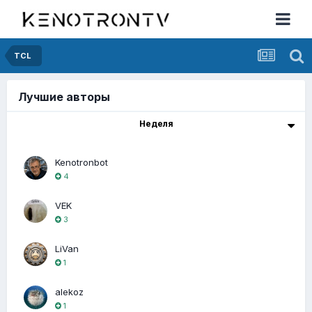
TCL
Лучшие авторы
Неделя
Kenotronbot
4
VEK
3
LiVan
1
alekoz
1