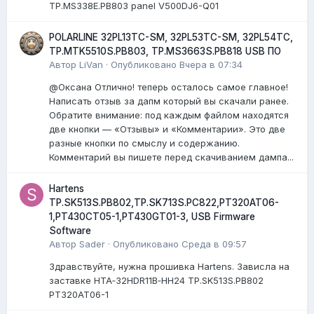
TP.MS338E.PB803 panel V500DJ6-Q01
POLARLINE 32PL13TC-SM, 32PL53TC-SM, 32PL54TC,
TP.MTK5510S.PB803, TP.MS3663S.PB818 USB ПО
Автор
LiVan
·
Опубликовано
Вчера в 07:34
@Оксана Отлично! теперь осталось самое главное!
Написать отзыв за дапм который вы скачали ранее.
Обратите внимание: под каждым файлом находятся
две кнопки — «Отзывы» и «Комментарии». Это две
разные кнопки по смыслу и содержанию.
Комментарий вы пишете перед скачиванием дампа...
Hartens
TP.SK513S.PB802,TP.SK713S.PC822,PT320AT06-
1,PT430CT05-1,PT430GT01-3, USB Firmware
Software
Автор
Sader
·
Опубликовано
Среда в 09:57
Здравствуйте, нужна прошивка Hartens. Зависла на
заставке HTA‑32HDR11B‑HH24 TP.SK513S.PB802
PT320AT06-1