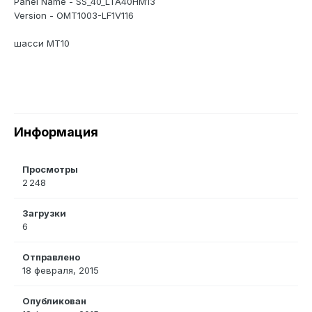
Panel Name - SS_40_LTA40HM13
Version - OMT1003-LF1V116
шасси MT10
Информация
Просмотры
2 248
Загрузки
6
Отправлено
18 февраля, 2015
Опубликован