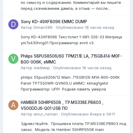
по смыслу и содержанию. Комментарий вы пишете
перед скачиванием дампа, а отзыв — после...
Sony KD-49XF8096 EMMC DUMP
Автор
DimanX86
·
Опубликовано
18 часов назад
Sony KD-43XF8096 Текстолит 1-981-326-33 Матрица
ym7s430hng01 Программатор ennt v3.
Philips 58PUS8506/60 TPM21.1E LA, 715GB414-M0F-
B00-006K, eMMC
Автор
vladiмир
·
Опубликовано
18 часов назад
philips 55pus9206/12 Мain: 715GB126-M1A-B00-006K
Panel TPT550WR-QVN05.U eMMC: klmag1getd
Программатор: UFPI Родная память умерла
HAMBER 50HRP6508 , TP.MS338E.PB803 ,
V500DDJ6-Q01 USB ПО
Автор
amur_neman
·
Опубликовано
Вчера в 08:11
Здравствуйте. Прошивка платы TP.MS338E.PB803 под
заказ. Модель тв Hamber 50HRP6508 main